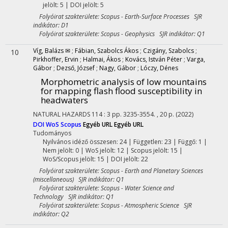
jelölt: 5 | DOI jelölt: 5
Folyóirat szakterülete: Scopus - Earth-Surface Processes SJR
indikátor: D1
Folyóirat szakterülete: Scopus - Geophysics SJR indikátor: Q1
Víg, Balázs ✉
;
Fábian, Szabolcs Ákos
;
Czigány, Szabolcs
;
10
Pirkhoffer, Ervin
;
Halmai, Ákos
;
Kovács, István Péter
;
Varga,
Gábor
;
Dezső, József
;
Nagy, Gábor
;
Lóczy, Dénes
Morphometric analysis of low mountains
for mapping flash flood susceptibility in
headwaters
NATURAL HAZARDS
114
:
3
pp. 3235-3554. , 20 p.
(2022)
DOI
WoS
Scopus
Egyéb URL
Egyéb URL
Tudományos
Nyilvános idéző összesen: 24
| Független: 23 | Függő: 1 |
Nem jelölt: 0 | WoS jelölt: 12 | Scopus jelölt: 15 |
WoS/Scopus jelölt: 15 | DOI jelölt: 22
Folyóirat szakterülete: Scopus - Earth and Planetary Sciences
(miscellaneous) SJR indikátor: Q1
Folyóirat szakterülete: Scopus - Water Science and
Technology SJR indikátor: Q1
Folyóirat szakterülete: Scopus - Atmospheric Science SJR
indikátor: Q2