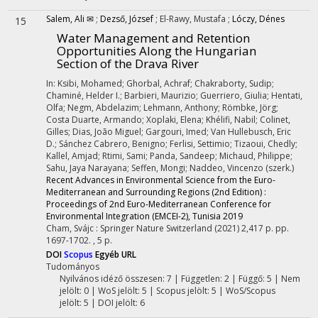
Salem, Ali ✉
;
Dezső, József
;
El-Rawy, Mustafa
;
Lóczy, Dénes
15
Water Management and Retention
Opportunities Along the Hungarian
Section of the Drava River
In: Ksibi, Mohamed; Ghorbal, Achraf; Chakraborty, Sudip;
Chaminé, Helder I.; Barbieri, Maurizio; Guerriero, Giulia; Hentati,
Olfa; Negm, Abdelazim; Lehmann, Anthony; Römbke, Jörg;
Costa Duarte, Armando; Xoplaki, Elena; Khélifi, Nabil; Colinet,
Gilles; Dias, João Miguel; Gargouri, Imed; Van Hullebusch, Eric
D.; Sánchez Cabrero, Benigno; Ferlisi, Settimio; Tizaoui, Chedly;
Kallel, Amjad; Rtimi, Sami; Panda, Sandeep; Michaud, Philippe;
Sahu, Jaya Narayana; Seffen, Mongi; Naddeo, Vincenzo (szerk.)
Recent Advances in Environmental Science from the Euro-
Mediterranean and Surrounding Regions (2nd Edition) :
Proceedings of 2nd Euro-Mediterranean Conference for
Environmental Integration (EMCEI-2), Tunisia 2019
Cham, Svájc :
Springer Nature Switzerland
(2021)
2,417 p.
pp.
1697-1702. , 5 p.
DOI
Scopus
Egyéb URL
Tudományos
Nyilvános idéző összesen: 7
| Független: 2 | Függő: 5 | Nem
jelölt: 0 | WoS jelölt: 5 | Scopus jelölt: 5 | WoS/Scopus
jelölt: 5 | DOI jelölt: 6