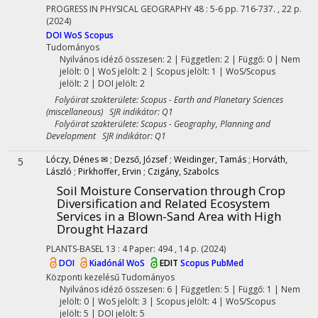
PROGRESS IN PHYSICAL GEOGRAPHY
48
:
5-6
pp. 716-737. , 22 p.
(2024)
DOI
WoS
Scopus
Tudományos
Nyilvános idéző összesen: 2
| Független: 2 | Függő: 0 | Nem
jelölt: 0 | WoS jelölt: 2 | Scopus jelölt: 1 | WoS/Scopus
jelölt: 2 | DOI jelölt: 2
Folyóirat szakterülete: Scopus - Earth and Planetary Sciences
(miscellaneous) SJR indikátor: Q1
Folyóirat szakterülete: Scopus - Geography, Planning and
Development SJR indikátor: Q1
Lóczy, Dénes ✉
;
Dezső, József
;
Weidinger, Tamás
;
Horváth,
5
László
;
Pirkhoffer, Ervin
;
Czigány, Szabolcs
Soil Moisture Conservation through Crop
Diversification and Related Ecosystem
Services in a Blown-Sand Area with High
Drought Hazard
PLANTS-BASEL
13
:
4
Paper: 494 , 14 p.
(2024)
DOI
Kiadónál
WoS
EDIT
Scopus
PubMed
Központi kezelésű
Tudományos
Nyilvános idéző összesen: 6
| Független: 5 | Függő: 1 | Nem
jelölt: 0 | WoS jelölt: 3 | Scopus jelölt: 4 | WoS/Scopus
jelölt: 5 | DOI jelölt: 5