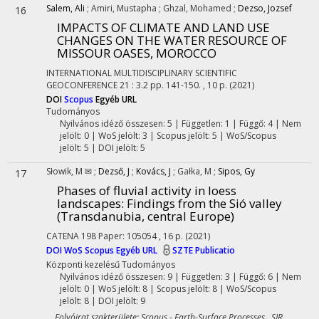
Salem, Ali
;
Amiri, Mustapha
;
Ghzal, Mohamed
;
Dezso, Jozsef
16
IMPACTS OF CLIMATE AND LAND USE
CHANGES ON THE WATER RESOURCE OF
MISSOUR OASES, MOROCCO
INTERNATIONAL MULTIDISCIPLINARY SCIENTIFIC
GEOCONFERENCE
21
:
3.2
pp. 141-150. , 10 p.
(2021)
DOI
Scopus
Egyéb URL
Tudományos
Nyilvános idéző összesen: 5
| Független: 1 | Függő: 4 | Nem
jelölt: 0 | WoS jelölt: 3 | Scopus jelölt: 5 | WoS/Scopus
jelölt: 5 | DOI jelölt: 5
Słowik, M ✉
;
Dezső, J
;
Kovács, J
;
Gałka, M
;
Sipos, Gy
17
Phases of fluvial activity in loess
landscapes: Findings from the Sió valley
(Transdanubia, central Europe)
CATENA
198
Paper: 105054 , 16 p.
(2021)
DOI
WoS
Scopus
Egyéb URL
SZTE Publicatio
Központi kezelésű
Tudományos
Nyilvános idéző összesen: 9
| Független: 3 | Függő: 6 | Nem
jelölt: 0 | WoS jelölt: 8 | Scopus jelölt: 8 | WoS/Scopus
jelölt: 8 | DOI jelölt: 9
Folyóirat szakterülete: Scopus - Earth-Surface Processes SJR