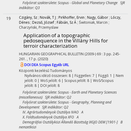
Folyóirat szakterülete: Scopus - Global and Planetary Change SJR
indikátor: Q3
Czigány, Sz
;
Novák, T J
;
Pirkhoffer, Ervin
;
Nagy, Gábor
;
Lóczy,
19
Dénes
;
Dezső, József
;
Fábián, Sz Á
;
Świtoniak, Marcin
;
Charzyński, Przemyslaw
Application of a topographic
pedosequence in the Villány Hills for
terroir characterization
HUNGARIAN GEOGRAPHICAL BULLETIN (2009-)
69
:
3
pp. 245-
261. , 17 p.
(2020)
DOI
DEA
Scopus
Egyéb URL
Központi kezelésű
Tudományos
Nyilvános idéző összesen: 8
| Független: 7 | Függő: 1 | Nem
jelölt: 0 | WoS jelölt: 6 | Scopus jelölt: 8 | WoS/Scopus
jelölt: 8 | DOI jelölt: 8
Folyóirat szakterülete: Scopus - Earth and Planetary Sciences
(miscellaneous) SJR indikátor: Q2
Folyóirat szakterülete: Scopus - Geography, Planning and
Development SJR indikátor: Q2
IV. Agrártudományok Osztálya IVAO A
X. Földtudományok Osztálya XFO A
Demográfiai Osztályközi Állandó Bizottság IXGJO DEM [1901-] B
nemzetközi