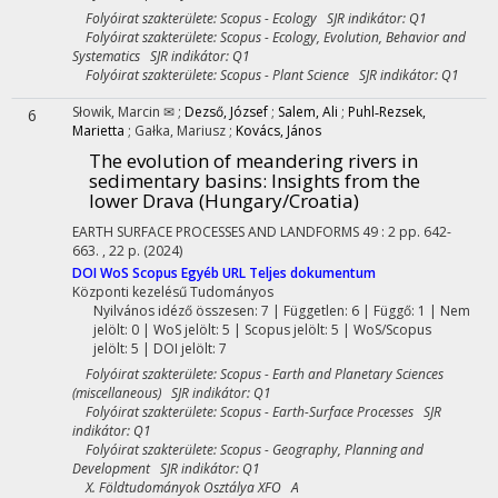
Folyóirat szakterülete: Scopus - Ecology SJR indikátor: Q1
Folyóirat szakterülete: Scopus - Ecology, Evolution, Behavior and
Systematics SJR indikátor: Q1
Folyóirat szakterülete: Scopus - Plant Science SJR indikátor: Q1
Słowik, Marcin ✉
;
Dezső, József
;
Salem, Ali
;
Puhl‐Rezsek,
6
Marietta
;
Gałka, Mariusz
;
Kovács, János
The evolution of meandering rivers in
sedimentary basins: Insights from the
lower Drava (Hungary/Croatia)
EARTH SURFACE PROCESSES AND LANDFORMS
49
:
2
pp. 642-
663. , 22 p.
(2024)
DOI
WoS
Scopus
Egyéb URL
Teljes dokumentum
Központi kezelésű
Tudományos
Nyilvános idéző összesen: 7
| Független: 6 | Függő: 1 | Nem
jelölt: 0 | WoS jelölt: 5 | Scopus jelölt: 5 | WoS/Scopus
jelölt: 5 | DOI jelölt: 7
Folyóirat szakterülete: Scopus - Earth and Planetary Sciences
(miscellaneous) SJR indikátor: Q1
Folyóirat szakterülete: Scopus - Earth-Surface Processes SJR
indikátor: Q1
Folyóirat szakterülete: Scopus - Geography, Planning and
Development SJR indikátor: Q1
X. Földtudományok Osztálya XFO A