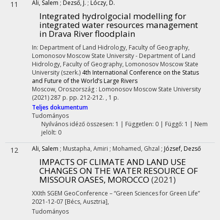
Ali, Salem
;
Dezső, J.
;
Lóczy, D.
11
Integrated hydrolgocial modelling for
integrated water resources management
in Drava River floodplain
In: Department of Land Hidrology, Faculty of Geography,
Lomonosov Moscow State University - Department of Land
Hidrology, Faculty of Geography, Lomonosov Moscow State
University (szerk.)
4th International Conference on the Status
and Future of the World’s Large Rivers
Moscow, Oroszország :
Lomonosov Moscow State University
(2021)
287 p.
pp. 212-212. , 1 p.
Teljes dokumentum
Tudományos
Nyilvános idéző összesen: 1
| Független: 0 | Függő: 1 | Nem
jelölt: 0
Ali, Salem
;
Mustapha, Amiri
;
Mohamed, Ghzal
;
József, Dezső
12
IMPACTS OF CLIMATE AND LAND USE
CHANGES ON THE WATER RESOURCE OF
MISSOUR OASES, MOROCCO
(2021)
XXIth SGEM GeoConference – “Green Sciences for Green Life”
2021-12-07 [Bécs, Ausztria]
,
Tudományos