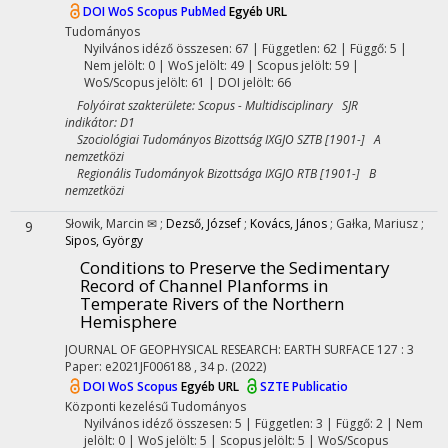
DOI
WoS
Scopus
PubMed
Egyéb URL
Tudományos
Nyilvános idéző összesen: 67
| Független: 62 | Függő: 5 |
Nem jelölt: 0 | WoS jelölt: 49 | Scopus jelölt: 59 |
WoS/Scopus jelölt: 61 | DOI jelölt: 66
Folyóirat szakterülete: Scopus - Multidisciplinary SJR
indikátor: D1
Szociológiai Tudományos Bizottság IXGJO SZTB [1901-] A
nemzetközi
Regionális Tudományok Bizottsága IXGJO RTB [1901-] B
nemzetközi
Słowik, Marcin ✉
;
Dezső, József
;
Kovács, János
;
Gałka, Mariusz
;
9
Sipos, György
Conditions to Preserve the Sedimentary
Record of Channel Planforms in
Temperate Rivers of the Northern
Hemisphere
JOURNAL OF GEOPHYSICAL RESEARCH: EARTH SURFACE
127
:
3
Paper: e2021JF006188 , 34 p.
(2022)
DOI
WoS
Scopus
Egyéb URL
SZTE Publicatio
Központi kezelésű
Tudományos
Nyilvános idéző összesen: 5
| Független: 3 | Függő: 2 | Nem
jelölt: 0 | WoS jelölt: 5 | Scopus jelölt: 5 | WoS/Scopus