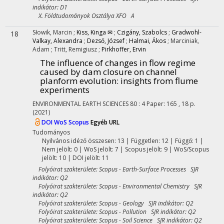
indikátor: D1
X. Földtudományok Osztálya XFO A
Słowik, Marcin
;
Kiss, Kinga ✉
;
Czigány, Szabolcs
;
Gradwohl-
18
Valkay, Alexandra
;
Dezső, József
;
Halmai, Ákos
;
Marciniak,
Adam
;
Tritt, Remigiusz
;
Pirkhoffer, Ervin
The influence of changes in flow regime
caused by dam closure on channel
planform evolution: insights from flume
experiments
ENVIRONMENTAL EARTH SCIENCES
80
:
4
Paper: 165 , 18 p.
(2021)
DOI
WoS
Scopus
Egyéb URL
Tudományos
Nyilvános idéző összesen: 13
| Független: 12 | Függő: 1 |
Nem jelölt: 0 | WoS jelölt: 7 | Scopus jelölt: 9 | WoS/Scopus
jelölt: 10 | DOI jelölt: 11
Folyóirat szakterülete: Scopus - Earth-Surface Processes SJR
indikátor: Q2
Folyóirat szakterülete: Scopus - Environmental Chemistry SJR
indikátor: Q2
Folyóirat szakterülete: Scopus - Geology SJR indikátor: Q2
Folyóirat szakterülete: Scopus - Pollution SJR indikátor: Q2
Folyóirat szakterülete: Scopus - Soil Science SJR indikátor: Q2