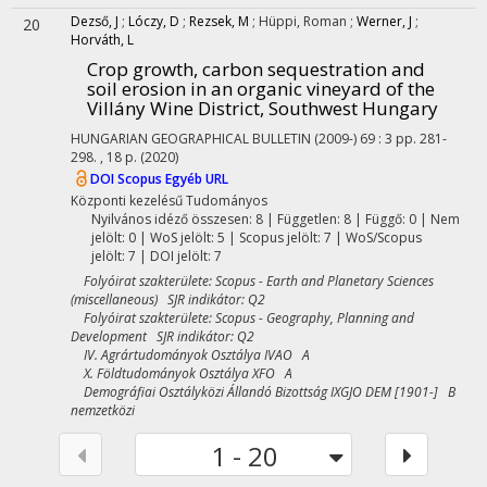
Dezső, J
;
Lóczy, D
;
Rezsek, M
;
Hüppi, Roman
;
Werner, J
;
20
Horváth, L
Crop growth, carbon sequestration and
soil erosion in an organic vineyard of the
Villány Wine District, Southwest Hungary
HUNGARIAN GEOGRAPHICAL BULLETIN (2009-)
69
:
3
pp. 281-
298. , 18 p.
(2020)
DOI
Scopus
Egyéb URL
Központi kezelésű
Tudományos
Nyilvános idéző összesen: 8
| Független: 8 | Függő: 0 | Nem
jelölt: 0 | WoS jelölt: 5 | Scopus jelölt: 7 | WoS/Scopus
jelölt: 7 | DOI jelölt: 7
Folyóirat szakterülete: Scopus - Earth and Planetary Sciences
(miscellaneous) SJR indikátor: Q2
Folyóirat szakterülete: Scopus - Geography, Planning and
Development SJR indikátor: Q2
IV. Agrártudományok Osztálya IVAO A
X. Földtudományok Osztálya XFO A
Demográfiai Osztályközi Állandó Bizottság IXGJO DEM [1901-] B
nemzetközi
1 - 20