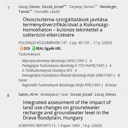
**
**
Lóczy, Dénes
;
Dezső, József
;
Tarjányi, Ferenc
;
Weidinger,
7
**
Tamás
;
Horváth, László
Ökoszisztéma-szolgáltatások javítása
terménydiverzifikációval a Kiskunsági-
homokháton – különös tekintettel a
szélerózió elkerülésére
FÖLDRAJZI KÖZLEMÉNYEK
147
:
2
pp. 85-101. , 17 p.
(2023)
DOI
REAL
Egyéb URL
Tudományos
Néprajztudományi Bizottság I.NYIO [1901-] A
Pedagógiai Tudományos Bizottság II. FTO PedTB [1901-] A
X. Földtudományok Osztálya XFO A
Demográfiai Osztályközi Állandó Bizottság IXGJO DEM [1901-] B
hazai
Regionális Tudományok Bizottsága IXGJO RTB [1901-] B hazai
Salem, Ali ✉
;
Abduljaleel, Yasir
;
Dezső, József
;
Lóczy, Dénes
8
Integrated assessment of the impact of
land use changes on groundwater
recharge and groundwater level in the
Drava floodplain, Hungary
SCIENTIFIC REPORTS
13
:
1
Paper: 5061 , 16 p.
(2023)