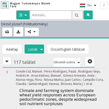
Magyar Tudományos Művek
hu
?
Tára
Dezső József
(Földtudomány)
Adatlap
Listák
Összefoglaló táblázat
117 találat
Idézetek száma
Conde-Cid, Manuel
;
Pérez-Rodríguez, Paula
;
Rodríguez-Seijo,
1
Andrés ✉
;
Arias-Estévez, Manuel
;
Gómez-Armesto, Antía
;
Alonso-Vega, Flora
;
Nóvoa-Muñoz, Juan Carlos
;
Campillo-Cora,
Claudia
;
Santás-Miguel, Vanesa
;
Briones, María J. I.
et al.
Climate and farming system dominate
wheat yield responses across European
pedoclimatic zones, despite widespread
soil nutrient surpluses