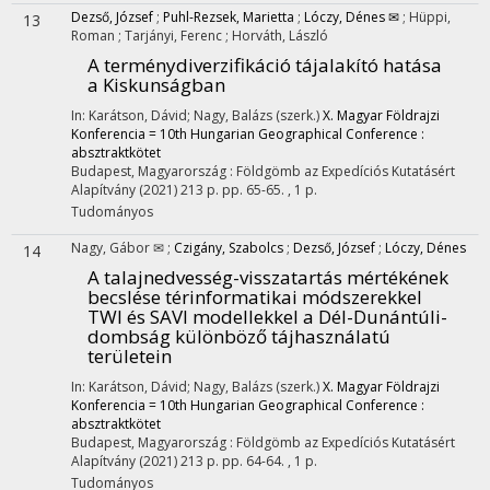
Dezső, József
;
Puhl-Rezsek, Marietta
;
Lóczy, Dénes ✉
;
Hüppi,
13
Roman
;
Tarjányi, Ferenc
;
Horváth, László
A terménydiverzifikáció tájalakító hatása
a Kiskunságban
In: Karátson, Dávid; Nagy, Balázs (szerk.)
X. Magyar Földrajzi
Konferencia = 10th Hungarian Geographical Conference :
absztraktkötet
Budapest, Magyarország :
Földgömb az Expedíciós Kutatásért
Alapítvány
(2021)
213 p.
pp. 65-65. , 1 p.
Tudományos
Nagy, Gábor ✉
;
Czigány, Szabolcs
;
Dezső, József
;
Lóczy, Dénes
14
A talajnedvesség-visszatartás mértékének
becslése térinformatikai módszerekkel
TWI és SAVI modellekkel a Dél-Dunántúli-
dombság különböző tájhasználatú
területein
In: Karátson, Dávid; Nagy, Balázs (szerk.)
X. Magyar Földrajzi
Konferencia = 10th Hungarian Geographical Conference :
absztraktkötet
Budapest, Magyarország :
Földgömb az Expedíciós Kutatásért
Alapítvány
(2021)
213 p.
pp. 64-64. , 1 p.
Tudományos