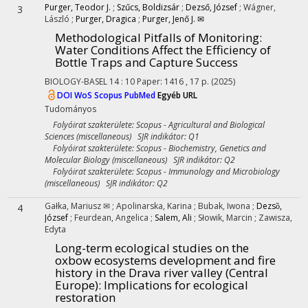
Purger, Teodor J.
;
Szűcs, Boldizsár
;
Dezső, József
;
Wágner,
3
László
;
Purger, Dragica
;
Purger, Jenő J. ✉
Methodological Pitfalls of Monitoring:
Water Conditions Affect the Efficiency of
Bottle Traps and Capture Success
BIOLOGY-BASEL
14
:
10
Paper: 1416 , 17 p.
(2025)
DOI
WoS
Scopus
PubMed
Egyéb URL
Tudományos
Folyóirat szakterülete: Scopus - Agricultural and Biological
Sciences (miscellaneous) SJR indikátor: Q1
Folyóirat szakterülete: Scopus - Biochemistry, Genetics and
Molecular Biology (miscellaneous) SJR indikátor: Q2
Folyóirat szakterülete: Scopus - Immunology and Microbiology
(miscellaneous) SJR indikátor: Q2
Gałka, Mariusz ✉
;
Apolinarska, Karina
;
Bubak, Iwona
;
Dezsȍ,
4
József
;
Feurdean, Angelica
;
Salem, Ali
;
Słowik, Marcin
;
Zawisza,
Edyta
Long-term ecological studies on the
oxbow ecosystems development and fire
history in the Drava river valley (Central
Europe): Implications for ecological
restoration