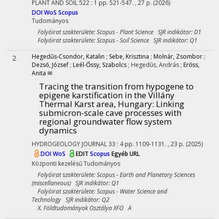
PLANT AND SOIL
522
:
1
pp. 521-547. , 27 p.
(2026)
DOI
WoS
Scopus
Tudományos
Folyóirat szakterülete: Scopus - Plant Science SJR indikátor: D1
Folyóirat szakterülete: Scopus - Soil Science SJR indikátor: Q1
Hegedűs-Csondor, Katalin
;
Sebe, Krisztina
;
Molnár, Zsombor
;
2
Dezső, József
;
Leél-Őssy, Szabolcs
;
Hegedűs, András
;
Erőss,
Anita ✉
Tracing the transition from hypogene to
epigene karstification in the Villány
Thermal Karst area, Hungary: Linking
submicron-scale cave processes with
regional groundwater flow system
dynamics
HYDROGEOLOGY JOURNAL
33
:
4
pp. 1109-1131. , 23 p.
(2025)
DOI
WoS
EDIT
Scopus
Egyéb URL
Központi kezelésű
Tudományos
Folyóirat szakterülete: Scopus - Earth and Planetary Sciences
(miscellaneous) SJR indikátor: Q1
Folyóirat szakterülete: Scopus - Water Science and
Technology SJR indikátor: Q2
X. Földtudományok Osztálya XFO A