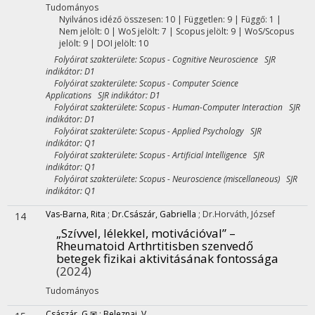
Tudományos
Nyilvános idéző összesen: 10
| Független: 9 | Függő: 1 |
Nem jelölt: 0 | WoS jelölt: 7 | Scopus jelölt: 9 | WoS/Scopus
jelölt: 9 | DOI jelölt: 10
Folyóirat szakterülete: Scopus - Cognitive Neuroscience SJR
indikátor: D1
Folyóirat szakterülete: Scopus - Computer Science
Applications SJR indikátor: D1
Folyóirat szakterülete: Scopus - Human-Computer Interaction SJR
indikátor: D1
Folyóirat szakterülete: Scopus - Applied Psychology SJR
indikátor: Q1
Folyóirat szakterülete: Scopus - Artificial Intelligence SJR
indikátor: Q1
Folyóirat szakterülete: Scopus - Neuroscience (miscellaneous) SJR
indikátor: Q1
Vas-Barna, Rita
;
Dr.Császár, Gabriella
;
Dr.Horváth, József
14
„Szívvel, lélekkel, motivációval” –
Rheumatoid Arthrtitisben szenvedő
betegek fizikai aktivitásának fontossága
(2024)
Tudományos
Császár, G ✉
;
Beleznai, V