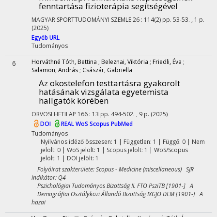
fenntartása fizioterápia segítségével
MAGYAR SPORTTUDOMÁNYI SZEMLE
26
:
114(2)
pp. 53-53. , 1 p.
(2025)
Egyéb URL
Tudományos
Horváthné Tóth, Bettina
;
Beleznai, Viktória
;
Friedli, Éva
;
6
Salamon, András
;
Császár, Gabriella
Az okostelefon testtartásra gyakorolt
hatásának vizsgálata egyetemista
hallgatók körében
ORVOSI HETILAP
166
:
13
pp. 494-502. , 9 p.
(2025)
DOI
REAL
WoS
Scopus
PubMed
Tudományos
Nyilvános idéző összesen: 1
| Független: 1 | Függő: 0 | Nem
jelölt: 0 | WoS jelölt: 1 | Scopus jelölt: 1 | WoS/Scopus
jelölt: 1 | DOI jelölt: 1
Folyóirat szakterülete: Scopus - Medicine (miscellaneous) SJR
indikátor: Q4
Pszichológiai Tudományos Bizottság II. FTO PsziTB [1901-] A
Demográfiai Osztályközi Állandó Bizottság IXGJO DEM [1901-] A
hazai