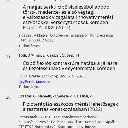
A magas sarkú cipő viseléséből adódó
törzs-, medence- és alsó végtagi
elváltozások vizsgálata innovatív mérési
eszközökkel versenytáncosok körében
Paper: A-0085
(2023)
előadás , A Magyar Ortopédiai Társaság 64. Kongresszusa ,
Eger , 2023.06.22-23.
,
Tudományos
Tóth, B ✉
;
Sió, E
;
Császár, G
;
Szép, H
19
Csípő flexiós kontraktúra hatása a járásra
és kezelése inaktív egyetemisták körében
FIZIOTERÁPIA
32
:
1-2
pp. 3-9. , 7 p.
(2023)
Egyéb URL
Matarka
Tudományos
Császár, G
;
Németh, - Gyenese V
;
Beleznai, V
20
Fizioterápiás eszközös mérési lehetőségek
a testtartás vonatkozásában
(2022)
FizioPéntek 16 – PTE ETK tudományos előadások
Kutatásfejlesztés és Evidence-based practice a fizioterápiában –
PTE ETK Fizioterápiás és Sporttudományi Intézet