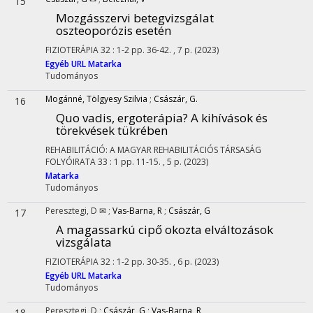
15
Mozgásszervi betegvizsgálat
oszteoporózis esetén
FIZIOTERÁPIA
32
:
1-2
pp. 36-42. , 7 p.
(2023)
Egyéb URL
Matarka
Tudományos
Mogánné, Tölgyesy Szilvia
;
Császár, G.
16
Quo vadis, ergoterápia? A kihívások és
törekvések tükrében
REHABILITÁCIÓ: A MAGYAR REHABILITÁCIÓS TÁRSASÁG
FOLYÓIRATA
33
:
1
pp. 11-15. , 5 p.
(2023)
Matarka
Tudományos
Peresztegi, D ✉
;
Vas-Barna, R
;
Császár, G
17
A magassarkú cipő okozta elváltozások
vizsgálata
FIZIOTERÁPIA
32
:
1-2
pp. 30-35. , 6 p.
(2023)
Egyéb URL
Matarka
Tudományos
Peresztegi, D
;
Császár, G
;
Vas-Barna, R
18