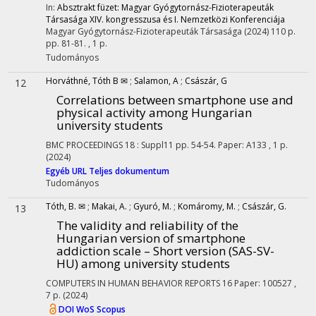
In:
Absztrakt füzet: Magyar Gyógytornász-Fizioterapeuták
Társasága XIV. kongresszusa és I. Nemzetközi Konferenciája
Magyar Gyógytornász-Fizioterapeuták Társasága
(2024)
110 p.
pp. 81-81. , 1 p.
Tudományos
Horváthné, Tóth B ✉
;
Salamon, A
;
Császár, G
12
Correlations between smartphone use and
physical activity among Hungarian
university students
BMC PROCEEDINGS
18
:
Suppl11
pp. 54-54. Paper: A133 , 1 p.
(2024)
Egyéb URL
Teljes dokumentum
Tudományos
Tóth, B. ✉
;
Makai, A.
;
Gyuró, M.
;
Komáromy, M.
;
Császár, G.
13
The validity and reliability of the
Hungarian version of smartphone
addiction scale – Short version (SAS-SV-
HU) among university students
COMPUTERS IN HUMAN BEHAVIOR REPORTS
16
Paper: 100527 ,
7 p.
(2024)
DOI
WoS
Scopus