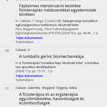
Fájdalmas menstruáció kezelése
fizioterápiás módszerekkel egyetemisták
körében
In: Csákvári, T; Varga, Z (szerk.)
VII. Zalaegerszegi nemzetközi
egészségturizmus konferencia. Absztrakt kötet
Pécs, Magyarország :
Pécsi Tudományegyetem
Egészségtudományi Kar (PTE ETK)
(2024)
70 p.
pp. 46-46. , 1 p.
Teljes dokumentum
Tudományos
Császár, G
10
A lumbális gerinc biomechanikája
In:
II. Fizioterápiás Tematikus Nap: Absztrakt kötet : A krónikus
non-specifikus derékfájdalom
(2024)
17 p.
pp. 15-15. , 1 p.
Teljes dokumentum
Tudományos
Császár, Gabriella
;
Mogánné Tölgyesy, Szilvia
11
A fizioterápia és az ergoterápia
együttműködése, hasonlóságok és
különbözőségek