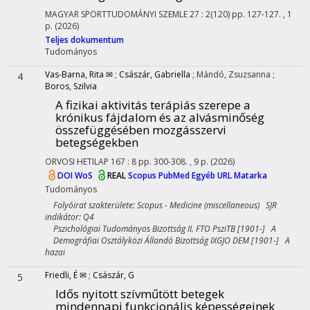
MAGYAR SPORTTUDOMÁNYI SZEMLE
27
:
2(120)
pp. 127-127. , 1
p.
(2026)
Teljes dokumentum
Tudományos
Vas-Barna, Rita ✉
;
Császár, Gabriella
;
Mándó, Zsuzsanna
;
4
Boros, Szilvia
A fizikai aktivitás terápiás szerepe a
krónikus fájdalom és az alvásminőség
összefüggésében mozgásszervi
betegségekben
ORVOSI HETILAP
167
:
8
pp. 300-308. , 9 p.
(2026)
DOI
WoS
REAL
Scopus
PubMed
Egyéb URL
Matarka
Tudományos
Folyóirat szakterülete: Scopus - Medicine (miscellaneous) SJR
indikátor: Q4
Pszichológiai Tudományos Bizottság II. FTO PsziTB [1901-] A
Demográfiai Osztályközi Állandó Bizottság IXGJO DEM [1901-] A
hazai
Friedli, É ✉
;
Császár, G
5
Idős nyitott szívműtött betegek
mindennapi funkcionális képességeinek