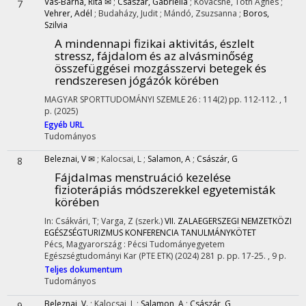
Vas-Barna, Rita ✉
;
Császár, Gabriella
;
Kovácsné, Tóth Ágnes
;
7
Vehrer, Adél
;
Budaházy, Judit
;
Mándó, Zsuzsanna
;
Boros,
Szilvia
A mindennapi fizikai aktivitás, észlelt
stressz, fájdalom és az alvásminőség
összefüggései mozgásszervi betegek és
rendszeresen jógázók körében
MAGYAR SPORTTUDOMÁNYI SZEMLE
26
:
114(2)
pp. 112-112. , 1
p.
(2025)
Egyéb URL
Tudományos
Beleznai, V ✉
;
Kalocsai, L
;
Salamon, A
;
Császár, G
8
Fájdalmas menstruáció kezelése
fizioterápiás módszerekkel egyetemisták
körében
In: Csákvári, T; Varga, Z (szerk.)
VII. ZALAEGERSZEGI NEMZETKÖZI
EGÉSZSÉGTURIZMUS KONFERENCIA TANULMÁNYKÖTET
Pécs, Magyarország :
Pécsi Tudományegyetem
Egészségtudományi Kar (PTE ETK)
(2024)
281 p.
pp. 17-25. , 9 p.
Teljes dokumentum
Tudományos
Beleznai, V.
;
Kalocsai, L
;
Salamon, A
;
Császár, G
9