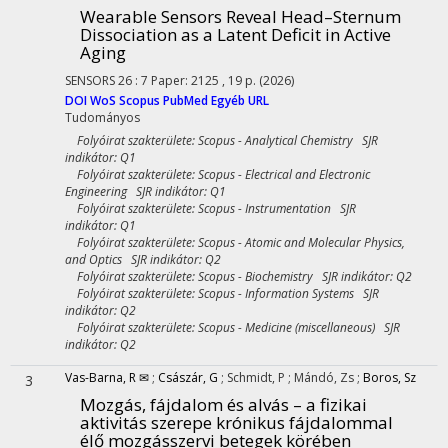
Wearable Sensors Reveal Head–Sternum
Dissociation as a Latent Deficit in Active
Aging
SENSORS
26
:
7
Paper: 2125 , 19 p.
(2026)
DOI
WoS
Scopus
PubMed
Egyéb URL
Tudományos
Folyóirat szakterülete: Scopus - Analytical Chemistry SJR
indikátor: Q1
Folyóirat szakterülete: Scopus - Electrical and Electronic
Engineering SJR indikátor: Q1
Folyóirat szakterülete: Scopus - Instrumentation SJR
indikátor: Q1
Folyóirat szakterülete: Scopus - Atomic and Molecular Physics,
and Optics SJR indikátor: Q2
Folyóirat szakterülete: Scopus - Biochemistry SJR indikátor: Q2
Folyóirat szakterülete: Scopus - Information Systems SJR
indikátor: Q2
Folyóirat szakterülete: Scopus - Medicine (miscellaneous) SJR
indikátor: Q2
Vas-Barna, R ✉
;
Császár, G
;
Schmidt, P
;
Mándó, Zs
;
Boros, Sz
3
Mozgás, fájdalom és alvás – a fizikai
aktivitás szerepe krónikus fájdalommal
élő mozgásszervi betegek körében