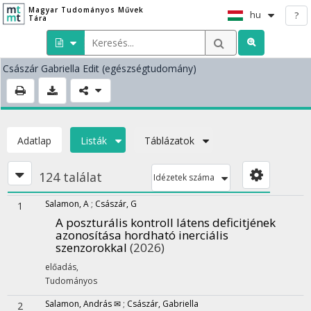
Magyar Tudományos Művek
hu
?
Tára
Császár Gabriella Edit
(egészségtudomány)
Adatlap
Listák
Táblázatok
124 találat
Idézetek száma
Salamon, A
;
Császár, G
1
A poszturális kontroll látens deficitjének
azonosítása hordható inerciális
szenzorokkal
(2026)
előadás
,
Tudományos
Salamon, András ✉
;
Császár, Gabriella
2