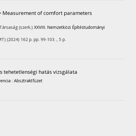
 = Measurement of comfort parameters
Társaság (szerk.)
XXVIII. Nemzetközi Építéstudományi
MT)
(2024)
162 p.
pp. 99-103. , 5 p.
a
 tehetetlenségi hatás vizsgálata
ncia : Absztraktfüzet