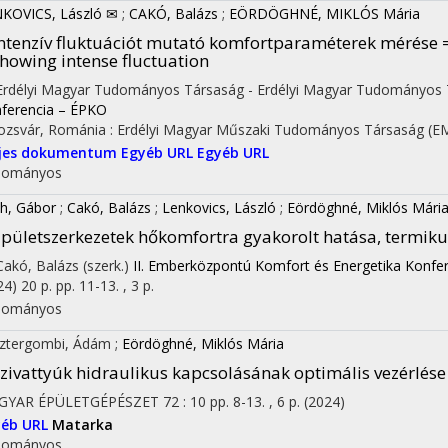
KOVICS, László ✉
;
CAKÓ, Balázs
;
EÖRDÖGHNÉ, MIKLÓS Mária
ntenzív fluktuációt mutató komfortparaméterek mérése
howing intense fluctuation
 Erdélyi Magyar Tudományos Társaság - Erdélyi Magyar Tudományos 
ferencia – ÉPKO
ozsvár, Románia :
Erdélyi Magyar Műszaki Tudományos Társaság (E
ljes dokumentum
Egyéb URL
Egyéb URL
dományos
h, Gábor
;
Cakó, Balázs
;
Lenkovics, László
;
Eördöghné, Miklós Mári
pületszerkezetek hőkomfortra gyakorolt hatása, termikus
 Cakó, Balázs (szerk.)
II. Emberközpontú Komfort és Energetika Konfere
24)
20 p.
pp. 11-13. , 3 p.
dományos
ztergombi, Ádám
;
Eördöghné, Miklós Mária
zivattyúk hidraulikus kapcsolásának optimális vezérlése
GYAR ÉPÜLETGÉPÉSZET
72
:
10
pp. 8-13. , 6 p.
(2024)
yéb URL
Matarka
dományos