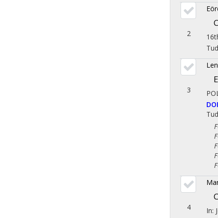
Eör
2
16t
Tu
Len
E
3
PO
DO
Tu
Fol
Fol
Fol
Fol
Fol
Ma
C
4
In: