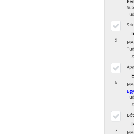
Ren
Sub
Tu
Szi
I
5
MA
Tu
X. 
Apa
E
6
MA
Eg
Tu
X. 
Bót
I
7
MA