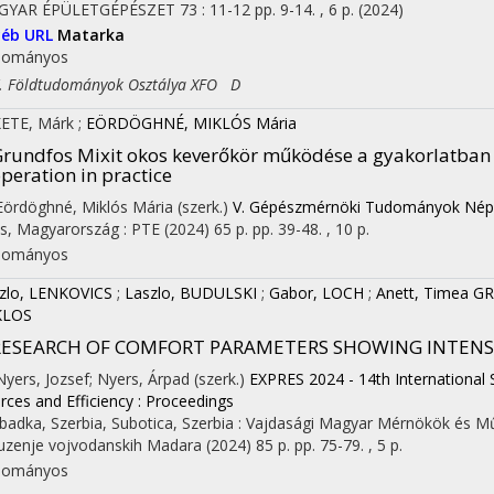
GYAR ÉPÜLETGÉPÉSZET
73
:
11-12
pp. 9-14. , 6 p.
(2024)
yéb URL
Matarka
dományos
Földtudományok Osztálya XFO D
ETE, Márk
;
EÖRDÖGHNÉ, MIKLÓS Mária
rundfos Mixit okos keverőkör működése a gyakorlatban -
peration in practice
 Eördöghné, Miklós Mária (szerk.)
V. Gépészmérnöki Tudományok Nép
s, Magyarország :
PTE
(2024)
65 p.
pp. 39-48. , 10 p.
dományos
zlo, LENKOVICS
;
Laszlo, BUDULSKI
;
Gabor, LOCH
;
Anett, Timea G
KLOS
RESEARCH OF COMFORT PARAMETERS SHOWING INTENS
 Nyers, Jozsef; Nyers, Árpad (szerk.)
EXPRES 2024 - 14th International
rces and Efficiency : Proceedings
badka, Szerbia,
Subotica, Szerbia :
Vajdasági Magyar Mérnökök és Mű
uzenje vojvodanskih Madara
(2024)
85 p.
pp. 75-79. , 5 p.
dományos