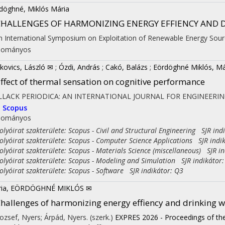
döghné, Miklós Mária
CHALLENGES OF HARMONIZING ENERGY EFFIENCY AND 
h International Symposium on Exploitation of Renewable Energy Sour
dományos
kovics, László ✉
;
Ózdi, András
;
Cakó, Balázs
;
Eördöghné Miklós, Má
ffect of thermal sensation on cognitive performance
LLACK PERIODICA: AN INTERNATIONAL JOURNAL FOR ENGINEERI
I
Scopus
dományos
yóirat szakterülete: Scopus - Civil and Structural Engineering SJR ind
yóirat szakterülete: Scopus - Computer Science Applications SJR indi
yóirat szakterülete: Scopus - Materials Science (miscellaneous) SJR in
yóirat szakterülete: Scopus - Modeling and Simulation SJR indikátor
yóirat szakterülete: Scopus - Software SJR indikátor: Q3
ria, EÖRDÖGHNÉ MIKLÓS ✉
hallenges of harmonizing energy effiency and drinking 
 Jozsef, Nyers; Árpád, Nyers. (szerk.)
EXPRES 2026 - Proceedings of the