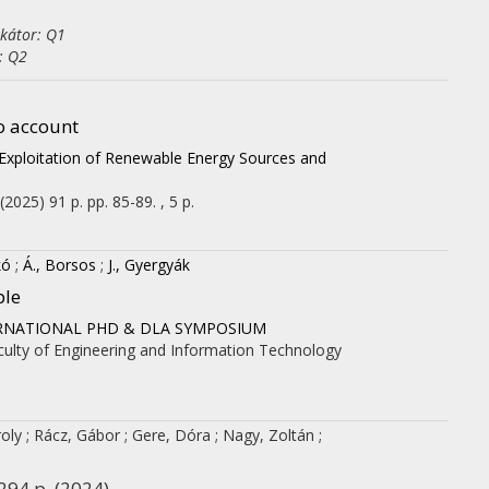
ikátor: Q1
: Q2
o account
Exploitation of Renewable Energy Sources and
(2025)
91 p.
pp. 85-89. , 5 p.
kó
;
Á., Borsos
;
J., Gyergyák
ple
INTERNATIONAL PHD & DLA SYMPOSIUM
aculty of Engineering and Information Technology
roly
;
Rácz, Gábor
;
Gere, Dóra
;
Nagy, Zoltán
;
 294 p.
(2024)