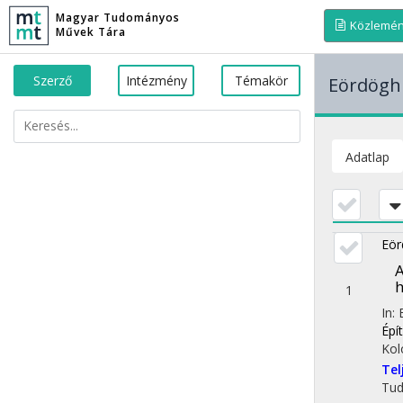
Magyar Tudományos
Közlemé
Művek Tára
Szerző
Intézmény
Témakör
Eördögh
Adatlap
Eör
A
h
1
In:
Épí
Kol
Te
Tu