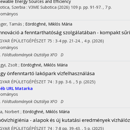
ewable Energy Sources and Efficiency
otica, Szerbia :
V3ME Subotica
(2026)
109 p.
pp. 91-97. , 7 p.
dományos
nger, Tamás
;
Eördöghné, Miklós Mária
nnováció a fenntarthatóság szolgálatában - kompakt sűrí
GYAR ÉPÜLETGÉPÉSZET
75
:
3-4
pp. 21-24. , 4 p.
(2026)
dományos
Földtudományok Osztálya XFO D
gyi, Zsolt
;
Eördöghné, Miklós Mária
gy önfenntartó lakópark vízfelhasználása
GYAR ÉPÜLETGÉPÉSZET
74
:
3
pp. 3-6. , 5 p.
(2025)
yéb URL
Matarka
dományos
Földtudományok Osztálya XFO D
a, Norbert
;
Eördöghné, Miklós Mária
vóvízhigiénia - alapok és új kutatási eredmények vízhálóz
GYAR ÉPÜLETGÉPÉSZET
74
:
7-8
pp. 39-43. , 5 p.
(2025)