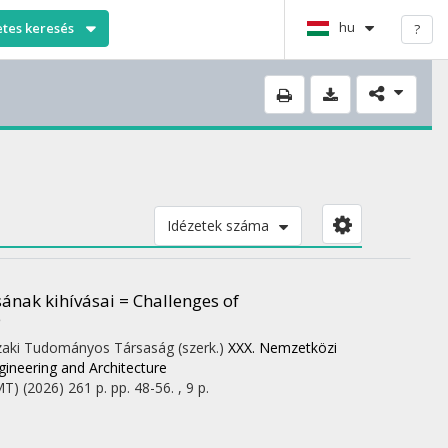
hu
etes keresés
?
Idézetek száma
ának kihívásai = Challenges of
e
zaki Tudományos Társaság (szerk.)
XXX. Nemzetközi
gineering and Architecture
MT)
(2026)
261 p.
pp. 48-56. , 9 p.