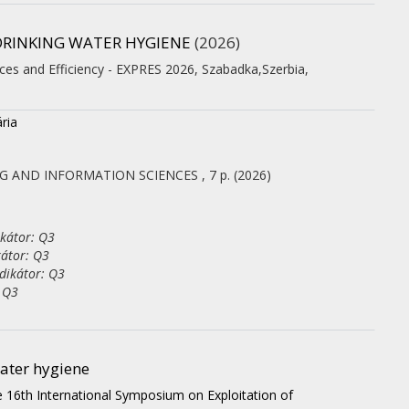
DRINKING WATER HYGIENE
(2026)
ces and Efficiency - EXPRES 2026
,
Szabadka,Szerbia
,
ria
NG AND INFORMATION SCIENCES
, 7 p.
(2026)
ikátor: Q3
kátor: Q3
dikátor: Q3
: Q3
water hygiene
 16th International Symposium on Exploitation of