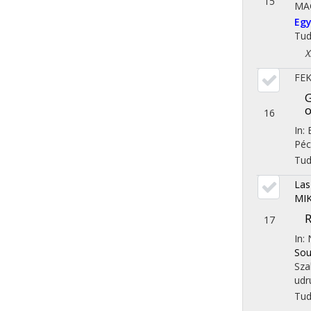
15
MA
Eg
Tu
X. 
FEK
G
o
16
In:
Péc
Tu
Las
MI
17
In:
Sou
Sza
udr
Tu