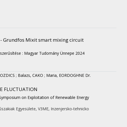
 Grundfos Mixit smart mixing circuit
szerűsítése : Magyar Tudomány Ünnepe 2024
ROZDICS
;
Balazs, CAKO
;
Maria, EORDOGHNE Dr.
E FLUCTUATION
 Symposium on Exploitation of Renewable Energy
szakiak Egyesülete, V3ME
,
Inzenjersko-tehnicko