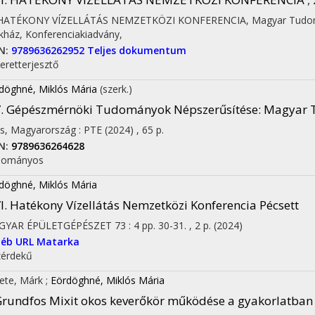
. HATÉKONY VÍZELLÁTÁS NEMZETKÖZI KONFERENCIA
,
Magyar Tudom
kház
,
Konferenciakiadvány
,
N:
9789636262952
Teljes dokumentum
eretterjesztő
döghné, Miklós Mária
(szerk.)
. Gépészmérnöki Tudományok Népszerűsítése
: Magyar
s, Magyarország :
PTE
(2024)
,
65 p.
N:
9789636264628
dományos
döghné, Miklós Mária
I. Hatékony Vízellátás Nemzetközi Konferencia Pécsett
GYAR ÉPÜLETGÉPÉSZET
73
:
4
pp. 30-31. , 2 p.
(2024)
yéb URL
Matarka
érdekű
ete, Márk
;
Eördöghné, Miklós Mária
rundfos Mixit okos keverőkör működése a gyakorlatban