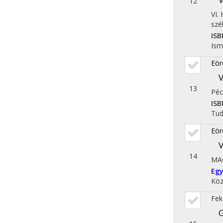
12
VI
szé
ISB
Ism
Eör
V
13
Péc
ISB
Tu
Eör
V
14
MA
Eg
Köz
Fek
G