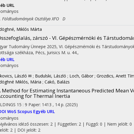
éb URL
dományos
Földtudományok Osztálya XFO D
döghné, Miklós Márta
sszefoglalás, zárszó - VI. Gépészmérnöki és Társtudomá
yar Tudomány Ünnepe 2025
,
VI. Gépészmérnöki és Társtudományok
ottsága székháza
,
Pécs, Jurisics M. u. 44.
,
éb URL
dományos
kovics, László ✉
;
Budulski, László
;
Loch, Gábor
;
Grozdics, Anett Tí
döghné Miklós, Mária
;
Cakó, Balázs
 Method for Estimating Instantaneous Predicted Mean 
ccounting for Thermal Inertia
ILDINGS
15
:
9
Paper: 1413 , 14 p.
(2025)
DOI
WoS
Scopus
Egyéb URL
dományos
Nyilvános idéző összesen: 2
| Független: 2 | Függő: 0 | Nem jelölt: 0 
jelölt: 2 | DOI jelölt: 2