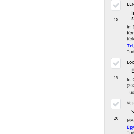
LEN
I
s
18
In:
Kon
Kol
Te
Tu
Loc
É
19
In:
(20
Tu
Ves
S
20
MA
Eg
Tu