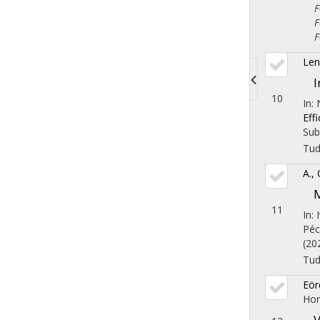
Fol
Fol
Fol
Len
I
Toggle
10
In:
Eff
navigati
Sub
Tu
A.,
M
11
In: 
Péc
(20
Tu
Eör
Hor