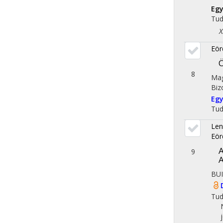
Egy
Tu
X. 
Eör
Ö
8
Mag
Biz
Egy
Tu
Len
Eör
A
9
A
BU
Tu