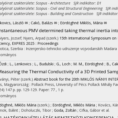
yóirat szakterülete: Scopus - Architecture SJR indikátor: D1
yóirat szakterülete: Scopus - Civil and Structural Engineering SJR ind
yóirat szakterülete: Scopus - Building and Construction SJR indikátor
kovics, László ✉
;
Cakó, Balázs ✉
;
Eördöghné Miklós, Mária ✉
nstantaneous PMV determined taking thermal inertia int
 Nyers, Jozsef; Nyers, Arpad (szerk.)
15th International Symposium on 
iciency, EXPRES 2025 : Proceedings
on
otica, Szerbia :
Inzenjersko-tehnicko udruzenje vojvodanskih Madara
dományos
 Ózdi
;
L., Lenkovics
;
L., Budulski
;
G., Loch
;
M. M., Eördöghné
;
B., Ca
easuring the Thermal Conductivity of a 3D Printed Sam
Iványi, Péter (szerk.)
Abstract book for the 20th MIKLÓS IVÁNYI 
s, Magyarország :
Pollack Press
,
University of Pécs Pollack Mihály F
24)
147 p.
pp. 129-129. Paper: 77 , 1 p.
dományos
döghné, Miklós Mária
(szerk.)
;
Eördöghné, Miklós Mária
;
Kovács, Ká
nok, Bálint
;
Doholuczki, Tibor
;
Goda, Zoltán
;
Cifka, Gábor
et al.
VI. HATÉKONY VÍZELLÁTÁS NEMZETKÖZI KONFERENCIA
,