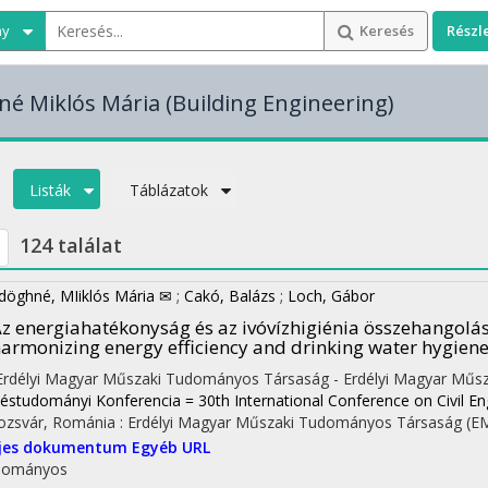
ny
Keresés
Részl
né Miklós Mária
(Building Engineering)
Listák
Táblázatok
124 találat
döghné, MIiklós Mária ✉
;
Cakó, Balázs
;
Loch, Gábor
z energiahatékonyság és az ivóvízhigiénia összehangolás
armonizing energy efficiency and drinking water hygien
 Erdélyi Magyar Műszaki Tudományos Társaság - Erdélyi Magyar Műs
téstudományi Konferencia = 30th International Conference on Civil En
ozsvár, Románia :
Erdélyi Magyar Műszaki Tudományos Társaság (E
ljes dokumentum
Egyéb URL
dományos