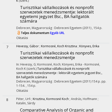
K
(szerk.)
Turisztikai vállalkozások és nonprofit
szervezetek menedzsmentje
: lektorált
egyetemi jegyzet Bsc., BA hallgatók
számára
Debrecen, Magyarország :
Debreceni Egyetem
(2011)
,
154 p.
Teljes dokumentum
Egyéb URL
Oktatási
Hevessy, Gábor
;
Kormosné, Koch Krisztina
;
Könyves, Erika
7
Turisztikai vállalkozások és nonprofit
szervezetek menedzsmentje
In: Hevessy, G; Kormosné, Koch; Könyves, Erika - Kormosné,
Koch K (szerk.)
Turisztikai vállalkozások és nonprofit
szervezetek menedzsmentje : lektorált egyetemi jegyzet Bsc.,
BA hallgatók számára
Debrecen, Magyarország :
Debreceni Egyetem
(2011)
154 p.
pp.
1-154. , 154 p.
Oktatási
Péter, Urfi
;
Krisztina, Kormosné Koch
;
András, Hoffmann
;
8
Katalin, Sárdy
Comparative Analysis of Organic and