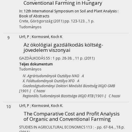
Conventional Farming in Hungary
In:
12th International Symposium on Soil and Plant Analysis :
Book of Abstracts
Crete, Görögország
(2011)
pp. 123-123. , 1 p.
Tudományos
Urfi, P
;
Kormosné, Koch K
9
Az ökológiai gazdálkodás költség-
jövedelem viszonyai
GAZDÁLKODÁS
55
:
1
pp. 28-38. , 11 p.
(2011)
Teljes dokumentum
Tudományos
IV. Agrártudományok Osztálya IVAO A
X. Földtudományok Osztálya XFO A
Gazdaságtudományi Doktori Minősítő Bizottság IXGJO GMB
[1901-] C hazai
Regionális Tudományok Bizottsága IXGJO RTB [1901-] C hazai
Urfi, P
;
Kormosné, Koch K.
10
The Comparative Cost and Profit Analysis
of Organic and Conventional Farming
STUDIES IN AGRICULTURAL ECONOMICS
113
:
-
pp. 67-84. , 18 p.