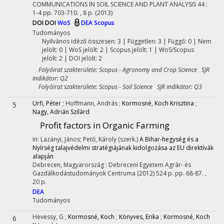
COMMUNICATIONS IN SOIL SCIENCE AND PLANT ANALYSIS
44
:
1-4
pp. 703-710. , 8 p.
(2013)
DOI
DOI
WoS
DEA
Scopus
Tudományos
Nyilvános idéző összesen: 3
| Független: 3 | Függő: 0 | Nem
jelölt: 0 | WoS jelölt: 2 | Scopus jelölt: 1 | WoS/Scopus
jelölt: 2 | DOI jelölt: 2
Folyóirat szakterülete: Scopus - Agronomy and Crop Science SJR
indikátor: Q2
Folyóirat szakterülete: Scopus - Soil Science SJR indikátor: Q3
Urfi, Péter
;
Hoffmann, András
;
Kormosné, Koch Krisztina
;
5
Nagy, Adrián Szilárd
Profit factors in Organic Farming
In: Lazányi, János; Pető, Károly (szerk.)
A Bihar-hegység és a
Nyírség talajvédelmi stratégiájának kidolgozása az EU direktívák
alapján
Debrecen, Magyarország :
Debreceni Egyetem Agrár- és
Gazdálkodástudományok Centruma
(2012)
524 p.
pp. 68-87. ,
20 p.
DEA
Tudományos
Hevessy, G
;
Kormosné, Koch
;
Könyves, Erika
;
Kormosné, Koch
6