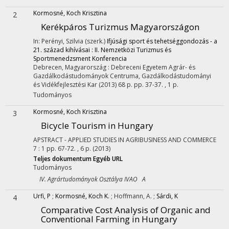
Kormosné, Koch Krisztina
2
Kerékpáros Turizmus Magyarországon
In: Perényi, Szilvia (szerk.)
Ifjúsági sport és tehetséggondozás - a
21. század kihívásai : II. Nemzetközi Turizmus és
Sportmenedzsment Konferencia
Debrecen, Magyarország :
Debreceni Egyetem Agrár- és
Gazdálkodástudományok Centruma, Gazdálkodástudományi
és Vidékfejlesztési Kar
(2013)
68 p.
pp. 37-37. , 1 p.
Tudományos
Kormosné, Koch Krisztina
3
Bicycle Tourism in Hungary
APSTRACT - APPLIED STUDIES IN AGRIBUSINESS AND COMMERCE
7
:
1
pp. 67-72. , 6 p.
(2013)
Teljes dokumentum
Egyéb URL
Tudományos
IV. Agrártudományok Osztálya IVAO A
Urfi, P
;
Kormosné, Koch K.
;
Hoffmann, A.
;
Sárdi, K
4
Comparative Cost Analysis of Organic and
Conventional Farming in Hungary