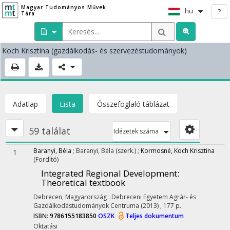
Magyar Tudományos Művek
hu
?
Tára
Koch Krisztina
(gazdálkodás- és szervezéstudományok)
Adatlap
Lista
Összefoglaló táblázat
59 találat
Idézetek száma
Baranyi, Béla
;
Baranyi, Béla
(szerk.)
;
Kormosné, Koch Krisztina
1
(Fordító)
Integrated Regional Development
:
Theoretical textbook
Debrecen, Magyarország :
Debreceni Egyetem Agrár- és
Gazdálkodástudományok Centruma
(2013)
,
177 p.
ISBN:
9786155183850
OSZK
Teljes dokumentum
Oktatási