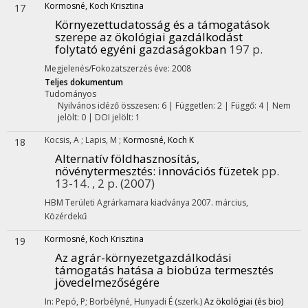
Kormosné, Koch Krisztina
17
Környezettudatosság és a támogatások
szerepe az ökológiai gazdálkodást
folytató egyéni gazdaságokban
197 p.
Megjelenés/Fokozatszerzés éve: 2008
Teljes dokumentum
Tudományos
Nyilvános idéző összesen: 6
| Független: 2 | Függő: 4 | Nem
jelölt: 0 | DOI jelölt: 1
Kocsis, A
;
Lapis, M
;
Kormosné, Koch K
18
Alternatív földhasznosítás,
növénytermesztés
: innovációs füzetek
pp.
13-14. , 2 p.
(2007)
HBM Területi Agrárkamara kiadványa 2007. március
,
Közérdekű
Kormosné, Koch Krisztina
19
Az agrár-környezetgazdálkodási
támogatás hatása a biobúza termesztés
jövedelmezőségére
In: Pepó, P; Borbélyné, Hunyadi É (szerk.)
Az ökológiai (és bio)