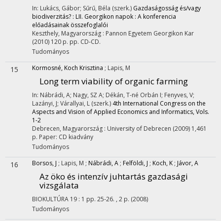
In: Lukács, Gábor; Sűrű, Béla (szerk.)
Gazdaságosság és/vagy
biodiverzitás? : LII. Georgikon napok : A konferencia
előadásainak összefoglalói
Keszthely, Magyarország :
Pannon Egyetem Georgikon Kar
(2010)
120 p.
pp. CD-CD.
Tudományos
Kormosné, Koch Krisztina
;
Lapis, M
15
Long term viability of organic farming
In: Nábrádi, A; Nagy, SZ A; Dékán, T-né Orbán I; Fenyves, V;
Lazányi, J; Várallyai, L (szerk.)
4th International Congress on the
Aspects and Vision of Applied Economics and Informatics, Vols.
1-2
Debrecen, Magyarország :
University of Debrecen
(2009)
1,461
p.
Paper: CD kiadvány
Tudományos
Borsos, J
;
Lapis, M
;
Nábrádi, A
;
Felföldi, J
;
Koch, K
;
Jávor, A
16
Az öko és intenzív juhtartás gazdasági
vizsgálata
BIOKULTÚRA
19
:
1
pp. 25-26. , 2 p.
(2008)
Tudományos