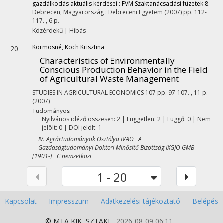
gazdálkodás aktuális kérdései : FVM Szaktanácsadási füzetek 8.
Debrecen, Magyarország :
Debreceni Egyetem
(2007)
pp. 112-
117. , 6 p.
Közérdekű
|
Hibás
Kormosné, Koch Krisztina
20
Characteristics of Environmentally
Conscious Production Behavior in the Field
of Agricultural Waste Management
STUDIES IN AGRICULTURAL ECONOMICS
107
pp. 97-107. , 11 p.
(2007)
Tudományos
Nyilvános idéző összesen: 2
| Független: 2 | Függő: 0 | Nem
jelölt: 0 | DOI jelölt: 1
IV. Agrártudományok Osztálya IVAO A
Gazdaságtudományi Doktori Minősítő Bizottság IXGJO GMB
[1901-] C nemzetközi
1 - 20
Kapcsolat
Impresszum
Adatkezelési tájékoztató
Belépés
© MTA
KIK
,
SZTAKI
2026-08-09 06:11