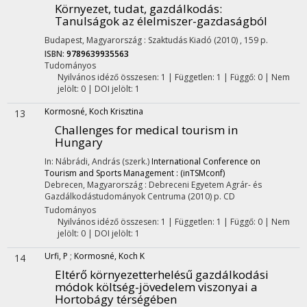
Környezet, tudat, gazdálkodás
:
Tanulságok az élelmiszer-gazdaságból
Budapest, Magyarország :
Szaktudás Kiadó
(2010)
,
159 p.
ISBN:
9789639935563
Tudományos
Nyilvános idéző összesen: 1
| Független: 1 | Függő: 0 | Nem
jelölt: 0 | DOI jelölt: 1
Kormosné, Koch Krisztina
13
Challenges for medical tourism in
Hungary
In: Nábrádi, András (szerk.)
International Conference on
Tourism and Sports Management : (inTSMconf)
Debrecen, Magyarország :
Debreceni Egyetem Agrár- és
Gazdálkodástudományok Centruma
(2010)
p. CD
Tudományos
Nyilvános idéző összesen: 1
| Független: 1 | Függő: 0 | Nem
jelölt: 0 | DOI jelölt: 1
Urfi, P
;
Kormosné, Koch K
14
Eltérő környezetterhelésű gazdálkodási
módok költség-jövedelem viszonyai a
Hortobágy térségében