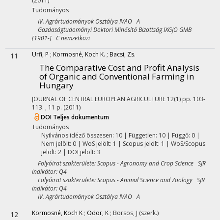
(2011)
Tudományos
IV. Agrártudományok Osztálya IVAO A
Gazdaságtudományi Doktori Minősítő Bizottság IXGJO GMB
[1901-] C nemzetközi
Urfi, P
;
Kormosné, Koch K.
;
Bacsi, Zs.
11
The Comparative Cost and Profit Analysis
of Organic and Conventional Farming in
Hungary
JOURNAL OF CENTRAL EUROPEAN AGRICULTURE
12(1)
pp. 103-
113. , 11 p.
(2011)
DOI
Teljes dokumentum
Tudományos
Nyilvános idéző összesen: 10
| Független: 10 | Függő: 0 |
Nem jelölt: 0 | WoS jelölt: 1 | Scopus jelölt: 1 | WoS/Scopus
jelölt: 2 | DOI jelölt: 3
Folyóirat szakterülete: Scopus - Agronomy and Crop Science SJR
indikátor: Q4
Folyóirat szakterülete: Scopus - Animal Science and Zoology SJR
indikátor: Q4
IV. Agrártudományok Osztálya IVAO A
Kormosné, Koch K
;
Odor, K
;
Borsos, J
(szerk.)
12