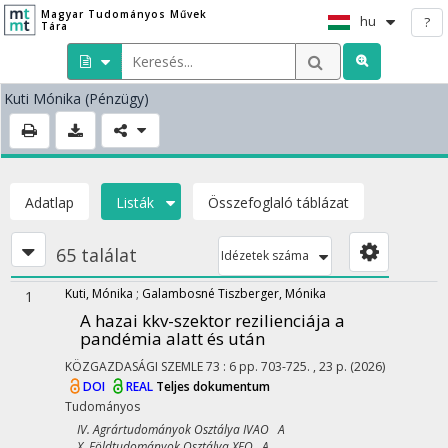
Magyar Tudományos Művek
hu
?
Tára
Kuti Mónika
(Pénzügy)
Adatlap
Listák
Összefoglaló táblázat
65 találat
Idézetek száma
Kuti, Mónika
;
Galambosné Tiszberger, Mónika
1
A hazai kkv-szektor rezilienciája a
pandémia alatt és után
KÖZGAZDASÁGI SZEMLE
73
:
6
pp. 703-725. , 23 p.
(2026)
DOI
REAL
Teljes dokumentum
Tudományos
IV. Agrártudományok Osztálya IVAO A
X. Földtudományok Osztálya XFO A