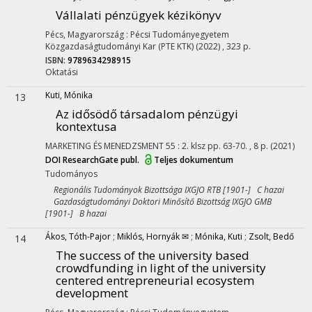
Vállalati pénzügyek kézikönyv
Pécs, Magyarország :
Pécsi Tudományegyetem
Közgazdaságtudományi Kar (PTE KTK)
(2022)
,
323 p.
ISBN:
9789634298915
Oktatási
Kuti, Mónika
13
Az idősödő társadalom pénzügyi
kontextusa
MARKETING ÉS MENEDZSMENT
55
:
2. klsz
pp. 63-70. , 8 p.
(2021)
DOI
ResearchGate publ.
Teljes dokumentum
Tudományos
Regionális Tudományok Bizottsága IXGJO RTB [1901-] C hazai
Gazdaságtudományi Doktori Minősítő Bizottság IXGJO GMB
[1901-] B hazai
Ákos, Tóth-Pajor
;
Miklós, Hornyák ✉
;
Mónika, Kuti
;
Zsolt, Bedő
14
The success of the university based
crowdfunding in light of the university
centered entrepreneurial ecosystem
development