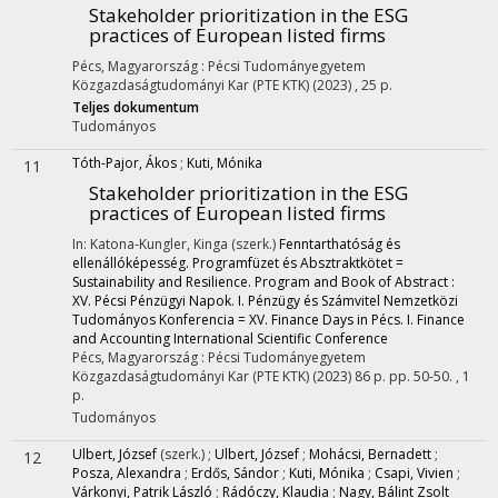
Stakeholder prioritization in the ESG
practices of European listed firms
Pécs, Magyarország :
Pécsi Tudományegyetem
Közgazdaságtudományi Kar (PTE KTK)
(2023)
,
25 p.
Teljes dokumentum
Tudományos
Tóth-Pajor, Ákos
;
Kuti, Mónika
11
Stakeholder prioritization in the ESG
practices of European listed firms
In: Katona-Kungler, Kinga (szerk.)
Fenntarthatóság és
ellenállóképesség. Programfüzet és Absztraktkötet =
Sustainability and Resilience. Program and Book of Abstract :
XV. Pécsi Pénzügyi Napok. I. Pénzügy és Számvitel Nemzetközi
Tudományos Konferencia = XV. Finance Days in Pécs. I. Finance
and Accounting International Scientific Conference
Pécs, Magyarország :
Pécsi Tudományegyetem
Közgazdaságtudományi Kar (PTE KTK)
(2023)
86 p.
pp. 50-50. , 1
p.
Tudományos
Ulbert, József
(szerk.)
;
Ulbert, József
;
Mohácsi, Bernadett
;
12
Posza, Alexandra
;
Erdős, Sándor
;
Kuti, Mónika
;
Csapi, Vivien
;
Várkonyi, Patrik László
;
Rádóczy, Klaudia
;
Nagy, Bálint Zsolt