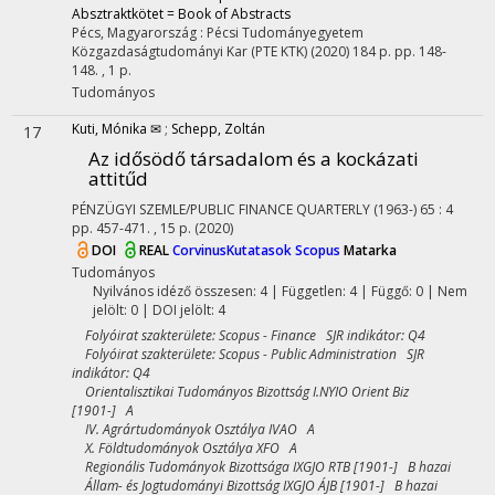
Absztraktkötet = Book of Abstracts
Pécs, Magyarország :
Pécsi Tudományegyetem
Közgazdaságtudományi Kar (PTE KTK)
(2020)
184 p.
pp. 148-
148. , 1 p.
Tudományos
Kuti, Mónika ✉
;
Schepp, Zoltán
17
Az idősödő társadalom és a kockázati
attitűd
PÉNZÜGYI SZEMLE/PUBLIC FINANCE QUARTERLY (1963-)
65
:
4
pp. 457-471. , 15 p.
(2020)
DOI
REAL
CorvinusKutatasok
Scopus
Matarka
Tudományos
Nyilvános idéző összesen: 4
| Független: 4 | Függő: 0 | Nem
jelölt: 0 | DOI jelölt: 4
Folyóirat szakterülete: Scopus - Finance SJR indikátor: Q4
Folyóirat szakterülete: Scopus - Public Administration SJR
indikátor: Q4
Orientalisztikai Tudományos Bizottság I.NYIO Orient Biz
[1901-] A
IV. Agrártudományok Osztálya IVAO A
X. Földtudományok Osztálya XFO A
Regionális Tudományok Bizottsága IXGJO RTB [1901-] B hazai
Állam- és Jogtudományi Bizottság IXGJO ÁJB [1901-] B hazai