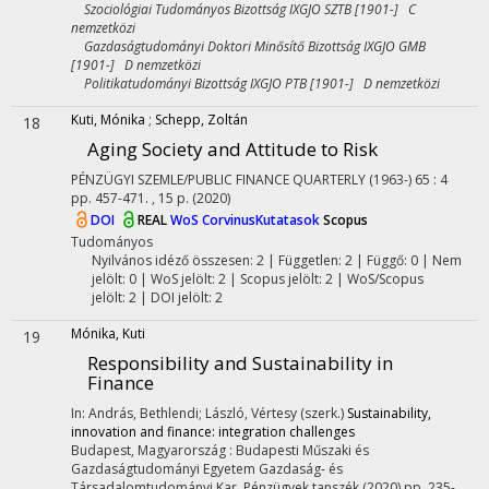
Szociológiai Tudományos Bizottság IXGJO SZTB [1901-] C
nemzetközi
Gazdaságtudományi Doktori Minősítő Bizottság IXGJO GMB
[1901-] D nemzetközi
Politikatudományi Bizottság IXGJO PTB [1901-] D nemzetközi
Kuti, Mónika
;
Schepp, Zoltán
18
Aging Society and Attitude to Risk
PÉNZÜGYI SZEMLE/PUBLIC FINANCE QUARTERLY (1963-)
65
:
4
pp. 457-471. , 15 p.
(2020)
DOI
REAL
WoS
CorvinusKutatasok
Scopus
Tudományos
Nyilvános idéző összesen: 2
| Független: 2 | Függő: 0 | Nem
jelölt: 0 | WoS jelölt: 2 | Scopus jelölt: 2 | WoS/Scopus
jelölt: 2 | DOI jelölt: 2
Mónika, Kuti
19
Responsibility and Sustainability in
Finance
In: András, Bethlendi; László, Vértesy (szerk.)
Sustainability,
innovation and finance: integration challenges
Budapest, Magyarország :
Budapesti Műszaki és
Gazdaságtudományi Egyetem Gazdaság- és
Társadalomtudományi Kar, Pénzügyek tanszék
(2020)
pp. 235-