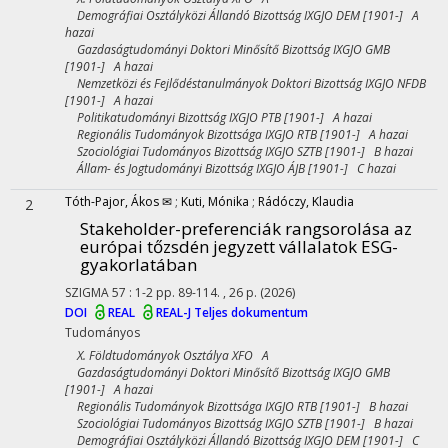
Demográfiai Osztályközi Állandó Bizottság IXGJO DEM [1901-] A
hazai
Gazdaságtudományi Doktori Minősítő Bizottság IXGJO GMB
[1901-] A hazai
Nemzetközi és Fejlődéstanulmányok Doktori Bizottság IXGJO NFDB
[1901-] A hazai
Politikatudományi Bizottság IXGJO PTB [1901-] A hazai
Regionális Tudományok Bizottsága IXGJO RTB [1901-] A hazai
Szociológiai Tudományos Bizottság IXGJO SZTB [1901-] B hazai
Állam- és Jogtudományi Bizottság IXGJO ÁJB [1901-] C hazai
Tóth-Pajor, Ákos ✉
;
Kuti, Mónika
;
Rádóczy, Klaudia
2
Stakeholder-preferenciák rangsorolása az
európai tőzsdén jegyzett vállalatok ESG-
gyakorlatában
SZIGMA
57
:
1-2
pp. 89-114. , 26 p.
(2026)
DOI
REAL
REAL-J
Teljes dokumentum
Tudományos
X. Földtudományok Osztálya XFO A
Gazdaságtudományi Doktori Minősítő Bizottság IXGJO GMB
[1901-] A hazai
Regionális Tudományok Bizottsága IXGJO RTB [1901-] B hazai
Szociológiai Tudományos Bizottság IXGJO SZTB [1901-] B hazai
Demográfiai Osztályközi Állandó Bizottság IXGJO DEM [1901-] C