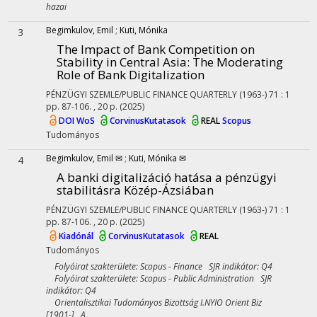
hazai
Begimkulov, Emil
;
Kuti, Mónika
3
The Impact of Bank Competition on
Stability in Central Asia: The Moderating
Role of Bank Digitalization
PÉNZÜGYI SZEMLE/PUBLIC FINANCE QUARTERLY (1963-)
71
:
1
pp. 87-106. , 20 p.
(2025)
DOI
WoS
CorvinusKutatasok
REAL
Scopus
Tudományos
Begimkulov, Emil ✉
;
Kuti, Mónika ✉
4
A banki digitalizáció hatása a pénzügyi
stabilitásra Közép-Ázsiában
PÉNZÜGYI SZEMLE/PUBLIC FINANCE QUARTERLY (1963-)
71
:
1
pp. 87-106. , 20 p.
(2025)
Kiadónál
CorvinusKutatasok
REAL
Tudományos
Folyóirat szakterülete: Scopus - Finance SJR indikátor: Q4
Folyóirat szakterülete: Scopus - Public Administration SJR
indikátor: Q4
Orientalisztikai Tudományos Bizottság I.NYIO Orient Biz
[1901-] A