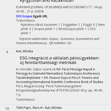
Kyrgyzstan and Kazakhstan
EURASIAN JOURNAL OF BUSINESS AND ECONOMICS
17
:
34
pp.
43-63. , 21 p.
(2024)
DOI
Scopus
Egyéb URL
Tudományos
Nyilvános idéző összesen: 1
| Független: 1 | Függő: 0 | Nem
jelölt: 0 | Scopus jelölt: 1 | WoS/Scopus jelölt: 1 | DOI
jelölt: 1
Folyóirat szakterülete: Scopus - Economics, Econometrics and
Finance (miscellaneous) SJR indikátor: Q3
Kuti, Mónika
9
ESG integráció a vállalati pénzügyekben:
új fenntarthatósági metrikák
In: Horváth, Gábor (szerk.)
A XVI. Pécsi Pénzügyi Napok II.
Pénzügy és Számvitel Nemzetközi Tudományos Konferencia
Tanulmánykötete = XVI. Finance Days in Pécs II. Finance and
Accounting International Scientific Conference Book of Studies
Pécs, Magyarország :
Pécsi Tudományegyetem
Közgazdaságtudományi Kar (PTE KTK)
(2024)
143 p.
pp. 40-46. ,
7 p.
Tudományos
Tóth-Pajor, Ákos ✉
;
Kuti, Mónika
10