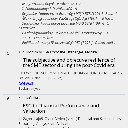
IV. Agrártudományok Osztálya IVAO A
X. Földtudományok Osztálya XFO A
Regionális Tudományok Bizottsága IXGJO RTB [1901-] B hazai
Állam- és Jogtudományi Bizottság IXGJO ÁJB [1901-] B hazai
Szociológiai Tudományos Bizottság IXGJO SZTB [1901-] C
nemzetközi
Gazdaságtudományi Doktori Minősítő Bizottság IXGJO GMB
[1901-] D nemzetközi
Politikatudományi Bizottság IXGJO PTB [1901-] D nemzetközi
Kuti, Monika ✉
;
Galambosne Tiszberger, Monika
5
The subjective and objective resilience of
the SME sector during the post-Covid era
JOURNAL OF INFORMATION AND OPTIMIZATION SCIENCES
46
:
8
pp. 2619-2627. , 9 p.
(2025)
DOI
WoS
Tudományos
Kuti, Mónika
6
ESG in Financial Performance and
Valuation
In: Žager, Lajoš; Csapi, Vivien (szerk.)
Financial and Sustainability
Reporting, Analysis and Valuation