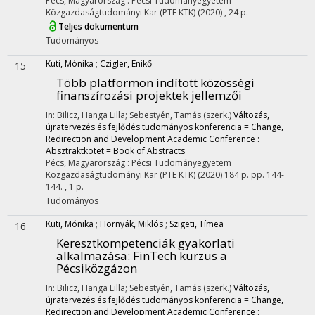
Pécs, Magyarország :
Pécsi Tudományegyetem
Közgazdaságtudományi Kar (PTE KTK)
(2020)
,
24 p.
Teljes dokumentum
Tudományos
Kuti, Mónika
;
Czigler, Enikő
15
Több platformon indított közösségi
finanszírozási projektek jellemzői
In: Bilicz, Hanga Lilla; Sebestyén, Tamás (szerk.)
Változás,
újratervezés és fejlődés tudományos konferencia = Change,
Redirection and Development Academic Conference :
Absztraktkötet = Book of Abstracts
Pécs, Magyarország :
Pécsi Tudományegyetem
Közgazdaságtudományi Kar (PTE KTK)
(2020)
184 p.
pp. 144-
144. , 1 p.
Tudományos
Kuti, Mónika
;
Hornyák, Miklós
;
Szigeti, Tímea
16
Keresztkompetenciák gyakorlati
alkalmazása: FinTech kurzus a
Pécsiközgázon
In: Bilicz, Hanga Lilla; Sebestyén, Tamás (szerk.)
Változás,
újratervezés és fejlődés tudományos konferencia = Change,
Redirection and Development Academic Conference :