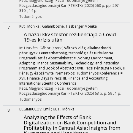
Pécs, Magyarország :
Pécsi Tudományegyetem
Közgazdaságtudományi Kar (PTE KTK)
(2025)
560 p.
pp. 297-
310. , 14 p.
Tudományos
Kuti, Mónika
;
Galambosné, Tiszberger Mónika
7
A hazai kkv szektor rezilienciája a Covid-
19-es krízis után
In: Horváth, Gábor (szerk.)
Változó világ, alkalmazkodó
pénzügyek: Fenntarthatóság, technológia és turbulencia.
Programfüzet és Absztraktkötet = Evolving Environment,
Adapting Finance: Sustainability, Technology, and Instability.
Programm and Book of Abstract : XVII. Pécsi Pénzügyi Napok, III.
Pénzügy és Számvitel Nemzetközi Tudományos Konferencia =
XVII. Finance Days In Pécs, III. Finance and Accounting
International Scientific Conference
Pécs, Magyarország :
Pécsi Tudományegyetem
Közgazdaságtudományi Kar (PTE KTK)
(2025)
63 p.
p. 59 , 1 p.
Tudományos
BEGIMKULOV, Emil
;
KUTI, Mónika
8
Analyzing the Effects of Bank
Digitalization on Bank Competition and
Profitability in Central Asia: Insights from