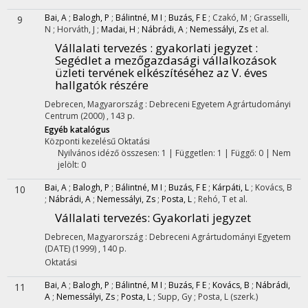
Bai, A
;
Balogh, P
;
Bálintné, M I
;
Buzás, F E
;
Czakó, M
;
Grasselli,
9
N
;
Horváth, J
;
Madai, H
;
Nábrádi, A
;
Nemessályi, Zs
et al.
Vállalati tervezés : gyakorlati jegyzet :
Segédlet a mezőgazdasági vállalkozások
üzleti tervének elkészítéséhez az V. éves
hallgatók részére
Debrecen, Magyarország :
Debreceni Egyetem Agrártudományi
Centrum
(2000)
,
143 p.
Egyéb katalógus
Központi kezelésű
Oktatási
Nyilvános idéző összesen: 1
| Független: 1 | Függő: 0 | Nem
jelölt: 0
Bai, A
;
Balogh, P
;
Bálintné, M I
;
Buzás, F E
;
Kárpáti, L
;
Kovács, B
10
;
Nábrádi, A
;
Nemessályi, Zs
;
Posta, L
;
Rehó, T
et al.
Vállalati tervezés
: Gyakorlati jegyzet
Debrecen, Magyarország :
Debreceni Agrártudományi Egyetem
(DATE)
(1999)
,
140 p.
Oktatási
Bai, A
;
Balogh, P
;
Bálintné, M I
;
Buzás, F E
;
Kovács, B
;
Nábrádi,
11
A
;
Nemessályi, Zs
;
Posta, L
;
Supp, Gy
;
Posta, L
(szerk.)