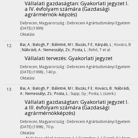
Vállalati gazdaságtan
: Gyakorlati jegyzet I.
a IV. évfolyam számára (Gazdasági
agrármérnök-képzés)
Debrecen, Magyarország :
Debreceni Agrártudományi Egyetem
(DATE)
(1999)
Oktatási
Bai, A
;
Balogh, P
;
Bálintné, M I
;
Buzás, F E
;
Kárpáti, L
;
Kovács, B
12
;
Nábrádi, A
;
Nemessályi, Zs
;
Posta, L
;
Rehó, T
et al.
Vállalati tervezés
: Gyakorlati jegyzet
Debrecen, Magyarország :
Debreceni Agrártudományi Egyetem
(DATE)
(1998)
,
140 p.
Oktatási
Bai, A
;
Balogh, P
;
Bálintné, M I
;
Buzás, F E
;
Kovács, B
;
Nábrádi,
13
A
;
Nemessályi, Zs
;
Posta, L
;
Supp, Gy
;
Posta, L
(szerk.)
Vállalati gazdaságtan
: Gyakorlati jegyzet I.
a III. évfolyam számára (Gazdasági
agrármérnökképzés)
Debrecen, Magyarország :
Debreceni Agrártudományi Egyetem
(DATE)
(1998)
,
70 p.
Oktatási