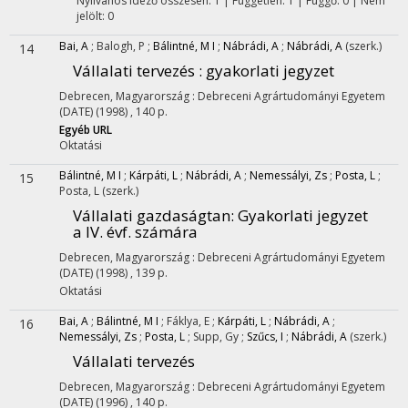
Nyilvános idéző összesen: 1
| Független: 1 | Függő: 0 | Nem
jelölt: 0
Bai, A
;
Balogh, P
;
Bálintné, M I
;
Nábrádi, A
;
Nábrádi, A
(szerk.)
14
Vállalati tervezés : gyakorlati jegyzet
Debrecen, Magyarország :
Debreceni Agrártudományi Egyetem
(DATE)
(1998)
,
140 p.
Egyéb URL
Oktatási
Bálintné, M I
;
Kárpáti, L
;
Nábrádi, A
;
Nemessályi, Zs
;
Posta, L
;
15
Posta, L
(szerk.)
Vállalati gazdaságtan
: Gyakorlati jegyzet
a IV. évf. számára
Debrecen, Magyarország :
Debreceni Agrártudományi Egyetem
(DATE)
(1998)
,
139 p.
Oktatási
Bai, A
;
Bálintné, M I
;
Fáklya, E
;
Kárpáti, L
;
Nábrádi, A
;
16
Nemessályi, Zs
;
Posta, L
;
Supp, Gy
;
Szűcs, I
;
Nábrádi, A
(szerk.)
Vállalati tervezés
Debrecen, Magyarország :
Debreceni Agrártudományi Egyetem
(DATE)
(1996)
,
140 p.