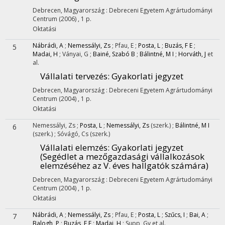
Debrecen, Magyarország :
Debreceni Egyetem Agrártudományi
Centrum
(2006)
,
1 p.
Oktatási
Nábrádi, A
;
Nemessályi, Zs
;
Pfau, E
;
Posta, L
;
Buzás, F E
;
5
Madai, H
;
Ványai, G
;
Bainé, Szabó B
;
Bálintné, M I
;
Horváth, J
et
al.
Vállalati tervezés
: Gyakorlati jegyzet
Debrecen, Magyarország :
Debreceni Egyetem Agrártudományi
Centrum
(2004)
,
1 p.
Oktatási
Nemessályi, Zs
;
Posta, L
;
Nemessályi, Zs
(szerk.)
;
Bálintné, M I
6
(szerk.)
;
Sóvágó, Cs
(szerk.)
Vállalati elemzés
: Gyakorlati jegyzet
(Segédlet a mezőgazdasági vállalkozások
elemzéséhez az V. éves hallgatók számára)
Debrecen, Magyarország :
Debreceni Egyetem Agrártudományi
Centrum
(2004)
,
1 p.
Oktatási
Nábrádi, A
;
Nemessályi, Zs
;
Pfau, E
;
Posta, L
;
Szűcs, I
;
Bai, A
;
7
Balogh, P
;
Buzás, F E
;
Madai, H
;
Supp, Gy
et al.