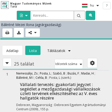
Magyar Tudományos Művek
hu
?
Tára
Bálintné Mezei Ilona
(agrárgazdaság)
Adatlap
Lista
Táblázatok
25 találat
Idézetek száma
Nemessályi, Zs
;
Posta, L
;
Szabó, B
;
Buzás, F
;
Madai, H
;
1
Bálintné, M I
;
Cehla, B
;
Posta, L
(szerk.)
Vállalati tervezés
: gyakorlati jegyzet :
segédlet a mezőgazdasági vállalkozások
üzleti tervének elkészítéséhez az V. éves
hallgatók részére
Debrecen, Magyarország :
Debreceni Egyetem Agrártudományi
Centrum
(2009)
,
155 p.