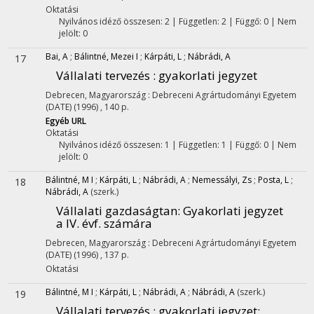
Oktatási
Nyilvános idéző összesen: 2
| Független: 2 | Függő: 0 | Nem
jelölt: 0
Bai, A
;
Bálintné, Mezei I
;
Kárpáti, L
;
Nábrádi, A
17
Vállalati tervezés : gyakorlati jegyzet
Debrecen, Magyarország :
Debreceni Agrártudományi Egyetem
(DATE)
(1996)
,
140 p.
Egyéb URL
Oktatási
Nyilvános idéző összesen: 1
| Független: 1 | Függő: 0 | Nem
jelölt: 0
Bálintné, M I
;
Kárpáti, L
;
Nábrádi, A
;
Nemessályi, Zs
;
Posta, L
;
18
Nábrádi, A
(szerk.)
Vállalati gazdaságtan
: Gyakorlati jegyzet
a IV. évf. számára
Debrecen, Magyarország :
Debreceni Agrártudományi Egyetem
(DATE)
(1996)
,
137 p.
Oktatási
Bálintné, M I
;
Kárpáti, L
;
Nábrádi, A
;
Nábrádi, A
(szerk.)
19
Vállalati tervezés : gyakorlati jegyzet
: