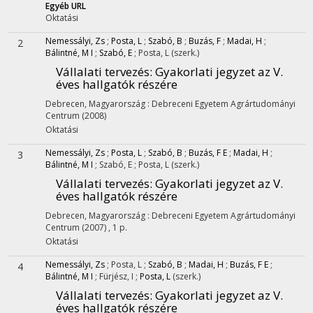
Egyéb URL
Oktatási
Nemessályi, Zs
;
Posta, L
;
Szabó, B
;
Buzás, F
;
Madai, H
;
2
Bálintné, M I
;
Szabó, E
;
Posta, L
(szerk.)
Vállalati tervezés
: Gyakorlati jegyzet az V.
éves hallgatók részére
Debrecen, Magyarország :
Debreceni Egyetem Agrártudományi
Centrum
(2008)
Oktatási
Nemessályi, Zs
;
Posta, L
;
Szabó, B
;
Buzás, F E
;
Madai, H
;
3
Bálintné, M I
;
Szabó, E
;
Posta, L
(szerk.)
Vállalati tervezés
: Gyakorlati jegyzet az V.
éves hallgatók részére
Debrecen, Magyarország :
Debreceni Egyetem Agrártudományi
Centrum
(2007)
,
1 p.
Oktatási
Nemessályi, Zs
;
Posta, L
;
Szabó, B
;
Madai, H
;
Buzás, F E
;
4
Bálintné, M I
;
Fürjész, I
;
Posta, L
(szerk.)
Vállalati tervezés
: Gyakorlati jegyzet az V.
éves hallgatók részére