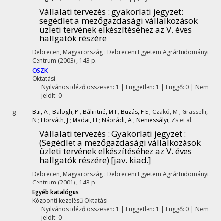
Vállalati tervezés : gyakorlati jegyzet
:
segédlet a mezőgazdasági vállalkozások
üzleti tervének elkészítéséhez az V. éves
hallgatók részére
Debrecen, Magyarország :
Debreceni Egyetem Agrártudományi
Centrum
(2003)
,
143 p.
OSZK
Oktatási
Nyilvános idéző összesen: 1
| Független: 1 | Függő: 0 | Nem
jelölt: 0
Bai, A
;
Balogh, P
;
Bálintné, M I
;
Buzás, F E
;
Czakó, M
;
Grasselli,
8
N
;
Horváth, J
;
Madai, H
;
Nábrádi, A
;
Nemessályi, Zs
et al.
Vállalati tervezés : Gyakorlati jegyzet :
(Segédlet a mezőgazdasági vállalkozások
üzleti tervének elkészítéséhez az V. éves
hallgatók részére) [jav. kiad.]
Debrecen, Magyarország :
Debreceni Egyetem Agrártudományi
Centrum
(2001)
,
143 p.
Egyéb katalógus
Központi kezelésű
Oktatási
Nyilvános idéző összesen: 1
| Független: 1 | Függő: 0 | Nem
jelölt: 0