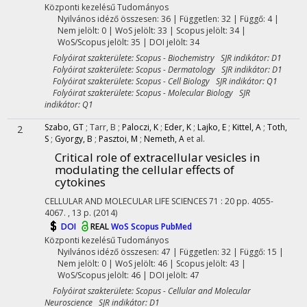
Központi kezelésű
Tudományos
Nyilvános idéző összesen: 36
| Független: 32 | Függő: 4 |
Nem jelölt: 0 | WoS jelölt: 33 | Scopus jelölt: 34 |
WoS/Scopus jelölt: 35 | DOI jelölt: 34
Folyóirat szakterülete: Scopus - Biochemistry SJR indikátor: D1
Folyóirat szakterülete: Scopus - Dermatology SJR indikátor: D1
Folyóirat szakterülete: Scopus - Cell Biology SJR indikátor: Q1
Folyóirat szakterülete: Scopus - Molecular Biology SJR
indikátor: Q1
Szabo, GT
;
Tarr, B
;
Paloczi, K
;
Eder, K
;
Lajko, E
;
Kittel, A
;
Toth,
2
S
;
Gyorgy, B
;
Pasztoi, M
;
Nemeth, A
et al.
Critical role of extracellular vesicles in
modulating the cellular effects of
cytokines
CELLULAR AND MOLECULAR LIFE SCIENCES
71
:
20
pp. 4055-
4067. , 13 p.
(2014)
DOI
REAL
WoS
Scopus
PubMed
Központi kezelésű
Tudományos
Nyilvános idéző összesen: 47
| Független: 32 | Függő: 15 |
Nem jelölt: 0 | WoS jelölt: 46 | Scopus jelölt: 43 |
WoS/Scopus jelölt: 46 | DOI jelölt: 47
Folyóirat szakterülete: Scopus - Cellular and Molecular
Neuroscience SJR indikátor: D1