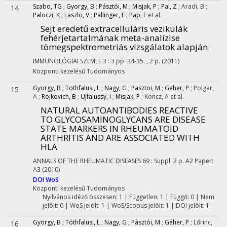
Szabo, TG
;
Gyorgy, B
;
Pásztói, M
;
Misjak, P
;
Pal, Z
;
Aradi, B
;
14
Paloczi, K
;
Laszlo, V
;
Pallinger, E
;
Pap, E
et al.
Sejt eredetű extracelluláris vezikulák
fehérjetartalmának meta-analízise
tömegspektrometriás vizsgálatok alapján
IMMUNOLÓGIAI SZEMLE
3
:
3
pp. 34-35. , 2 p.
(2011)
Központi kezelésű
Tudományos
Gyorgy, B
;
Tothfalusi, L
;
Nagy, G
;
Pasztoi, M
;
Geher, P
;
Polgar,
15
A
;
Rojkovich, B
;
Ujfalussy, I
;
Misjak, P
;
Koncz, A
et al.
NATURAL AUTOANTIBODIES REACTIVE
TO GLYCOSAMINOGLYCANS ARE DISEASE
STATE MARKERS IN RHEUMATOID
ARTHRITIS AND ARE ASSOCIATED WITH
HLA
ANNALS OF THE RHEUMATIC DISEASES
69
:
Suppl. 2
p. A2 Paper:
A3
(2010)
DOI
WoS
Központi kezelésű
Tudományos
Nyilvános idéző összesen: 1
| Független: 1 | Függő: 0 | Nem
jelölt: 0 | WoS jelölt: 1 | WoS/Scopus jelölt: 1 | DOI jelölt: 1
György, B
;
Tóthfalusi, L
;
Nagy, G
;
Pásztói, M
;
Géher, P
;
Lőrinc,
16