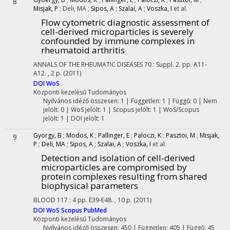
8
Misjak, P
;
Deli, MA
;
Sipos, A
;
Szalai, A
;
Voszka, I
et al.
Flow cytometric diagnostic assessment of
cell-derived microparticles is severely
confounded by immune complexes in
rheumatoid arthritis
ANNALS OF THE RHEUMATIC DISEASES
70
:
Suppl. 2.
pp. A11-
A12. , 2 p.
(2011)
DOI
WoS
Központi kezelésű
Tudományos
Nyilvános idéző összesen: 1
| Független: 1 | Függő: 0 | Nem
jelölt: 0 | WoS jelölt: 1 | Scopus jelölt: 1 | WoS/Scopus
jelölt: 1 | DOI jelölt: 1
Gyorgy, B
;
Modos, K
;
Pallinger, E
;
Paloczi, K
;
Pasztoi, M
;
Misjak,
9
P
;
Deli, MA
;
Sipos, A
;
Szalai, A
;
Voszka, I
et al.
Detection and isolation of cell-derived
microparticles are compromised by
protein complexes resulting from shared
biophysical parameters
BLOOD
117
:
4
pp. E39-E48. , 10 p.
(2011)
DOI
WoS
Scopus
PubMed
Központi kezelésű
Tudományos
Nyilvános idéző összesen: 450
| Független: 405 | Függő: 45