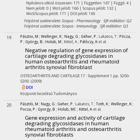
Nyilvános idéző összesen: 171
| Független: 167 | Függő: 4 |
Nem jelölt: 0 | WoS jelölt: 166 | Scopus jelölt: 132 |
WoS/Scopus jelölt: 171 | DOI jelölt: 165
Folyóirat szakterülete: Scopus - Pharmacology SJR indikátor: Q2
Folyóirat szakterülete: Scopus - Immunology SJR indikátor: Q3
Pásztoi, M
;
Wellinger, K
;
Nagy, G
;
Géher, P
;
Lakatos, T
;
Pócza,
19
P
;
György, B
;
Holub, M
;
Kittel, A
;
Pálóczy, K
et al.
Negative regulation of gene expression of
cartilage degrading glycosidases in
human osteoarthritis and rheumatoid
arthritis synovial fibroblast
OSTEOARTHRITIS AND CARTILAGE
17
:
Supplement 1
pp. S200-
S200.
(2009)
DOI
Központi kezelésű
Tudományos
Pásztói, M
;
Nagy, G
;
Geher, P
;
Lakatos, T
;
Toth, K
;
Wellinger, K
;
20
Pocza, P
;
Gyorgy, B
;
Holub, MC
;
Kittel, A
et al.
Gene expression and activity of cartilage
degrading glycosidases in human
rheumatoid arthritis and osteoarthritis
synovial fibroblasts