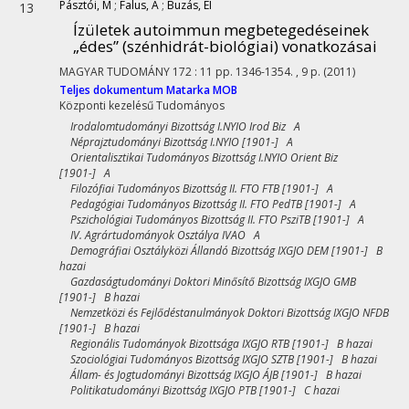
Pásztói, M
;
Falus, A
;
Buzás, EI
13
Ízületek autoimmun megbetegedéseinek
„édes” (szénhidrát-biológiai) vonatkozásai
MAGYAR TUDOMÁNY
172
:
11
pp. 1346-1354. , 9 p.
(2011)
Teljes dokumentum
Matarka
MOB
Központi kezelésű
Tudományos
Irodalomtudományi Bizottság I.NYIO Irod Biz A
Néprajztudományi Bizottság I.NYIO [1901-] A
Orientalisztikai Tudományos Bizottság I.NYIO Orient Biz
[1901-] A
Filozófiai Tudományos Bizottság II. FTO FTB [1901-] A
Pedagógiai Tudományos Bizottság II. FTO PedTB [1901-] A
Pszichológiai Tudományos Bizottság II. FTO PsziTB [1901-] A
IV. Agrártudományok Osztálya IVAO A
Demográfiai Osztályközi Állandó Bizottság IXGJO DEM [1901-] B
hazai
Gazdaságtudományi Doktori Minősítő Bizottság IXGJO GMB
[1901-] B hazai
Nemzetközi és Fejlődéstanulmányok Doktori Bizottság IXGJO NFDB
[1901-] B hazai
Regionális Tudományok Bizottsága IXGJO RTB [1901-] B hazai
Szociológiai Tudományos Bizottság IXGJO SZTB [1901-] B hazai
Állam- és Jogtudományi Bizottság IXGJO ÁJB [1901-] B hazai
Politikatudományi Bizottság IXGJO PTB [1901-] C hazai