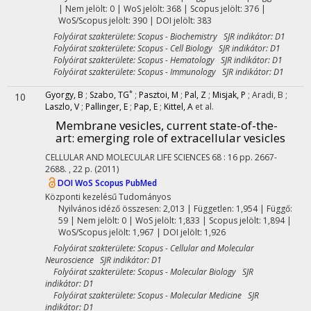
| Nem jelölt: 0 | WoS jelölt: 368 | Scopus jelölt: 376 |
WoS/Scopus jelölt: 390 | DOI jelölt: 383
Folyóirat szakterülete: Scopus - Biochemistry SJR indikátor: D1
Folyóirat szakterülete: Scopus - Cell Biology SJR indikátor: D1
Folyóirat szakterülete: Scopus - Hematology SJR indikátor: D1
Folyóirat szakterülete: Scopus - Immunology SJR indikátor: D1
*
Gyorgy, B
;
Szabo, TG
;
Pasztoi, M
;
Pal, Z
;
Misjak, P
;
Aradi, B
;
10
Laszlo, V
;
Pallinger, E
;
Pap, E
;
Kittel, A
et al.
Membrane vesicles, current state-of-the-
art: emerging role of extracellular vesicles
CELLULAR AND MOLECULAR LIFE SCIENCES
68
:
16
pp. 2667-
2688. , 22 p.
(2011)
DOI
WoS
Scopus
PubMed
Központi kezelésű
Tudományos
Nyilvános idéző összesen: 2,013
| Független: 1,954 | Függő:
59 | Nem jelölt: 0 | WoS jelölt: 1,833 | Scopus jelölt: 1,894 |
WoS/Scopus jelölt: 1,967 | DOI jelölt: 1,926
Folyóirat szakterülete: Scopus - Cellular and Molecular
Neuroscience SJR indikátor: D1
Folyóirat szakterülete: Scopus - Molecular Biology SJR
indikátor: D1
Folyóirat szakterülete: Scopus - Molecular Medicine SJR
indikátor: D1