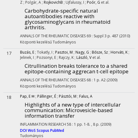
Z
;
Polgár, A
;
RojkovichB
;
Ujfalussy, I
;
Poór, G
et al.
Carbohydrate-specific natural
autoantibodies reactive with
glycosaminoglycans in rheumatoid
arthritis.
ANNALS OF THE RHEUMATIC DISEASES
69
:
Suppl 3
p. 487
(2010)
Központi kezelésű
Tudományos
Buzás, E
;
Tokatly, I
;
Pasztoi, M
;
Nagy, G
;
Bősze, Sz
;
Horváti, K
;
17
Jelinek, I
;
Pozsonyi, E
;
Rajczy, K
;
László, V
et al.
Citrullination breaks tolerance to a shared
epitope-containing aggrecan t-cell epitope
ANNALS OF THE RHEUMATIC DISEASES
68
:
1
p. A2
(2009)
Központi kezelésű
Tudományos
Pap, E ✉
;
Pállinger, É
;
Pásztói, M
;
Falus, A
18
Highlights of a new type of intercellular
communication: Microvesicle-based
information transfer
INFLAMMATION RESEARCH
58
:
1
pp. 1-8. , 8 p.
(2009)
DOI
WoS
Scopus
PubMed
Tudományos