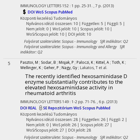
IMMUNOLOGY LETTERS
152
:
1
pp. 25-31. , 7 p.
(2013)
DOI
WoS
Scopus
PubMed
Központi kezelésű
Tudományos
Nyilvános idéző összesen: 10
| Független: 5 | Függő: 5 |
Nem jelölt: 0 | WoS jelölt: 10 | Scopus jelölt: 10 |
WoS/Scopus jelölt: 10 | DOI jelölt: 10
Folyóirat szakterülete: Scopus - Immunology SJR indikátor: Q2
Folyóirat szakterülete: Scopus - Immunology and Allergy SJR
indikátor: Q2
Pasztoi, M
;
Sodar, B
;
Misjak, P
;
Paloczi, K
;
Kittel, A
;
Toth, K
;
5
Wellinger, K
;
Geher, P
;
Nagy, Gy
;
Lakatos, T
et al.
The recently identified hexosaminidase D
enzyme substantially contributes to the
elevated hexosaminidase activity in
rheumatoid arthritis
IMMUNOLOGY LETTERS
149
:
1-2
pp. 71-76. , 6 p.
(2013)
DOI
REAL
SE Repozitórium
WoS
Scopus
PubMed
Központi kezelésű
Tudományos
Nyilvános idéző összesen: 28
| Független: 26 | Függő: 2 |
Nem jelölt: 0 | WoS jelölt: 26 | Scopus jelölt: 27 |
WoS/Scopus jelölt: 27 | DOI jelölt: 28
Folyóirat szakterülete: Scopus - Immunology SJR indikátor: Q2