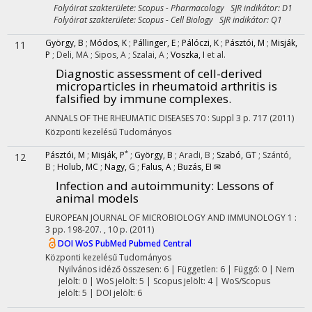
Folyóirat szakterülete: Scopus - Pharmacology SJR indikátor: D1
Folyóirat szakterülete: Scopus - Cell Biology SJR indikátor: Q1
György, B
;
Módos, K
;
Pállinger, E
;
Pálóczi, K
;
Pásztói, M
;
Misják,
11
P
;
Deli, MA
;
Sipos, A
;
Szalai, A
;
Voszka, I
et al.
Diagnostic assessment of cell-derived
microparticles in rheumatoid arthritis is
falsified by immune complexes.
ANNALS OF THE RHEUMATIC DISEASES
70
:
Suppl 3
p. 717
(2011)
Központi kezelésű
Tudományos
*
Pásztói, M
;
Misják, P
;
György, B
;
Aradi, B
;
Szabó, GT
;
Szántó,
12
B
;
Holub, MC
;
Nagy, G
;
Falus, A
;
Buzás, EI ✉
Infection and autoimmunity
: Lessons of
animal models
EUROPEAN JOURNAL OF MICROBIOLOGY AND IMMUNOLOGY
1
:
3
pp. 198-207. , 10 p.
(2011)
DOI
WoS
PubMed
Pubmed Central
Központi kezelésű
Tudományos
Nyilvános idéző összesen: 6
| Független: 6 | Függő: 0 | Nem
jelölt: 0 | WoS jelölt: 5 | Scopus jelölt: 4 | WoS/Scopus
jelölt: 5 | DOI jelölt: 6