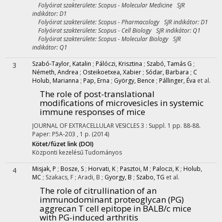
Folyóirat szakterülete: Scopus - Molecular Medicine SJR
indikátor: D1
Folyóirat szakterülete: Scopus - Pharmacology SJR indikátor: D1
Folyóirat szakterülete: Scopus - Cell Biology SJR indikátor: Q1
Folyóirat szakterülete: Scopus - Molecular Biology SJR
indikátor: Q1
Szabó-Taylor, Katalin
;
Pálóczi, Krisztina
;
Szabó, Tamás G
;
3
Németh, Andrea
;
Osteikoetxea, Xabier
;
Sódar, Barbara
;
C
Holub, Marianna
;
Pap, Erna
;
György, Bence
;
Pállinger, Éva
et al.
The role of post-translational
modifications of microvesicles in systemic
immune responses of mice
JOURNAL OF EXTRACELLULAR VESICLES
3
:
Suppl. 1
pp. 88-88.
Paper: P5A-203 , 1 p.
(2014)
Kötet/füzet link (DOI)
Központi kezelésű
Tudományos
Misjak, P
;
Bosze, S
;
Horvati, K
;
Pasztoi, M
;
Paloczi, K
;
Holub,
4
MC
;
Szakacs, F
;
Aradi, B
;
Gyorgy, B
;
Szabo, TG
et al.
The role of citrullination of an
immunodominant proteoglycan (PG)
aggrecan T cell epitope in BALB/c mice
with PG-induced arthritis