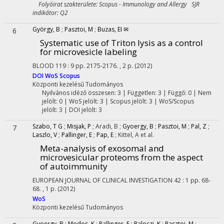
Folyóirat szakterülete: Scopus - Immunology and Allergy SJR
indikátor: Q2
György, B
;
Pasztoi, M
;
Buzas, EI ✉
6
Systematic use of Triton lysis as a control
for microvesicle labeling
BLOOD
119
:
9
pp. 2175-2176. , 2 p.
(2012)
DOI
WoS
Scopus
Központi kezelésű
Tudományos
Nyilvános idéző összesen: 3
| Független: 3 | Függő: 0 | Nem
jelölt: 0 | WoS jelölt: 3 | Scopus jelölt: 3 | WoS/Scopus
jelölt: 3 | DOI jelölt: 3
Szabo, T G
;
Misjak, P
;
Aradi, B
;
Gyoergy, B
;
Pasztoi, M
;
Pal, Z
;
7
Laszlo, V
;
Pallinger, E
;
Pap, E
;
Kittel, A
et al.
Meta-analysis of exosomal and
microvesicular proteoms from the aspect
of autoimmunity
EUROPEAN JOURNAL OF CLINICAL INVESTIGATION
42
:
1
pp. 68-
68. , 1 p.
(2012)
WoS
Központi kezelésű
Tudományos
Gyoergy, B
;
Modos, K
;
Pallinger, E
;
Paloczi, K
;
Pasztoi, M
;