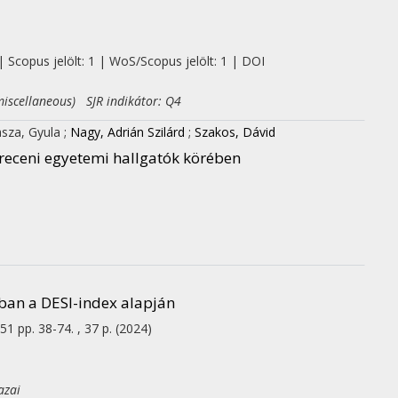
| Scopus jelölt: 1 | WoS/Scopus jelölt: 1 | DOI
iscellaneous) SJR indikátor: Q4
sza, Gyula
;
Nagy, Adrián Szilárd
;
Szakos, Dávid
breceni egyetemi hallgatók körében
ban a DESI-index alapján
51
pp. 38-74. , 37 p.
(2024)
azai