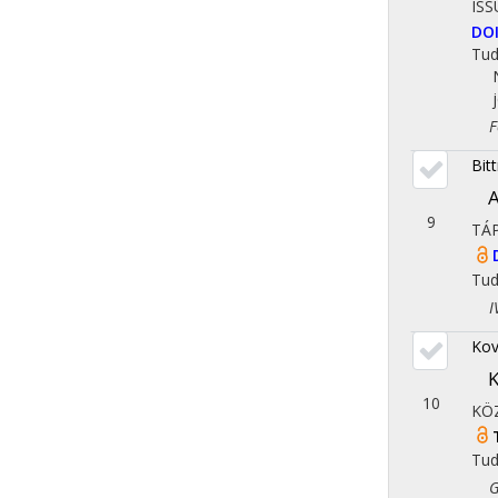
IS
DO
Tu
Fol
Bit
A
9
TÁ
Tu
IV.
Kov
K
10
KÖ
Tu
Gaz