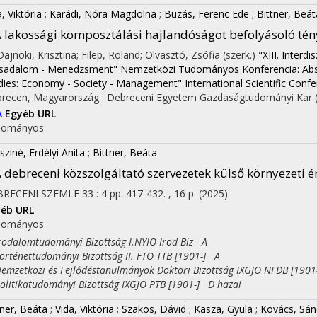
, Viktória
;
Karádi, Nóra Magdolna
;
Buzás, Ferenc Ede
;
Bittner, Beát
 lakossági komposztálási hajlandóságot befolyásoló té
 Dajnoki, Krisztina; Filep, Roland; Olvasztó, Zsófia (szerk.)
"XIII. Interd
sadalom - Menedzsment" Nemzetközi Tudományos Konferencia: Absztrakt
dies: Economy - Society - Management" International Scientific Conf
recen, Magyarország :
Debreceni Egyetem Gazdaságtudományi Kar
A
Egyéb URL
dományos
sziné, Erdélyi Anita
;
Bittner, Beáta
 debreceni közszolgáltató szervezetek külső környezeti é
BRECENI SZEMLE
33
:
4
pp. 417-432. , 16 p.
(2025)
éb URL
dományos
dalomtudományi Bizottság I.NYIO Irod Biz A
ténettudományi Bizottság II. FTO TTB [1901-] A
zetközi és Fejlődéstanulmányok Doktori Bizottság IXGJO NFDB [1901
itikatudományi Bizottság IXGJO PTB [1901-] D hazai
tner, Beáta
;
Vida, Viktória
;
Szakos, Dávid
;
Kasza, Gyula
;
Kovács, Sán