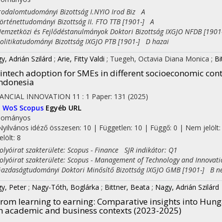
dalomtudományi Bizottság I.NYIO Irod Biz A
ténettudományi Bizottság II. FTO TTB [1901-] A
zetközi és Fejlődéstanulmányok Doktori Bizottság IXGJO NFDB [1901
itikatudományi Bizottság IXGJO PTB [1901-] D hazai
y, Adrián Szilárd
;
Arie, Fitty Valdi
;
Tuegeh, Octavia Diana Monica
;
Bi
intech adoption for SMEs in different socioeconomic co
ndonesia
NANCIAL INNOVATION
11
:
1
Paper: 131
(2025)
I
WoS
Scopus
Egyéb URL
dományos
Nyilvános idéző összesen: 10
| Független: 10 | Függő: 0 | Nem jelölt:
jelölt: 8
yóirat szakterülete: Scopus - Finance SJR indikátor: Q1
yóirat szakterülete: Scopus - Management of Technology and Innovati
daságtudományi Doktori Minősítő Bizottság IXGJO GMB [1901-] B n
y, Peter
;
Nagy-Tóth, Boglárka
;
Bittner, Beata
;
Nagy, Adrián Szilárd
rom learning to earning: Comparative insights into Hung
n academic and business contexts (2023-2025)