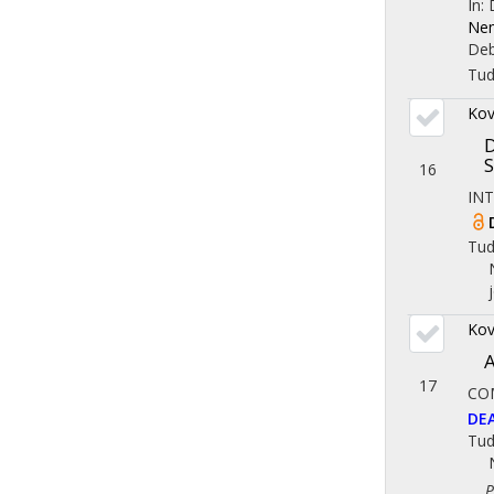
In:
Nem
Deb
Tu
Kov
D
S
16
IN
Tu
Kov
A
17
CO
DE
Tu
Pol