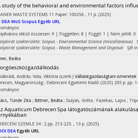
 study of the behavioral and environmental factors influ
EANER WASTE SYSTEMS
11
Paper: 100256 , 11 p.
(2025)
I
DEA
WoS
Scopus
Egyéb URL
dományos
Nyilvános idéző összesen: 9
| Független: 8 | Függő: 1 | Nem jelölt: 0 |
yóirat szakterülete: Scopus - Environmental Science (miscellaneous) S
yóirat szakterülete: Scopus - Waste Management and Disposal SJR in
tner, Beáta
Forgóeszközgazdálkodás
 Nábrádi, András; Vida, Viktória (szerk.)
Vállalatgazdaságtani ismeretek
recen, Magyarország :
Debreceni Egyetemi Kiadó
(2025)
205 p.
pp. 1
dományos
ács, Tünde Zita
;
Bittner, Beáta
;
Gulyás, Gréta
;
Fazekas, Lajos
;
Trip
z Aquaticum Debrecen Spa látogatószámának alakulása
árnyékában
BRECENI SZEMLE
34
:
2
pp. 213-225. , 13 p.
(2025)
DOI
DEA
Egyéb URL
dományos