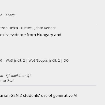
-] D hazai
ttner, Beáta
;
Tumiwa, Johan Reineer
ntexts: evidence from Hungary and
 0 | WoS jelölt: 2 | WoS/Scopus jelölt: 2 | DOI
on SJR indikátor: Q1
emzetközi
arian GEN Z students' use of generative AI