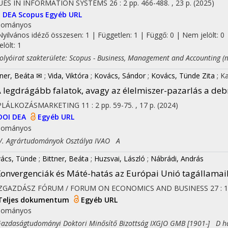
SUES IN INFORMATION SYSTEMS
26
:
2
pp. 466-488. , 23 p.
(2025)
I
DEA
Scopus
Egyéb URL
dományos
Nyilvános idéző összesen: 1
| Független: 1 | Függő: 0 | Nem jelölt: 0 
jelölt: 1
yóirat szakterülete: Scopus - Business, Management and Accounting (m
tner, Beáta ✉
;
Vida, Viktóra
;
Kovács, Sándor
;
Kovács, Tünde Zita
;
Ka
 legdrágább falatok, avagy az élelmiszer-pazarlás a de
PLÁLKOZÁSMARKETING
11
:
2
pp. 59-75. , 17 p.
(2024)
DOI
DEA
Egyéb URL
dományos
 Agrártudományok Osztálya IVAO A
ács, Tünde
;
Bittner, Beáta
;
Huzsvai, László
;
Nábrádi, András
onvergenciák és Máté-hatás az Európai Unió tagállamai
ZGAZDÁSZ FÓRUM / FORUM ON ECONOMICS AND BUSINESS
27
:
1
Teljes dokumentum
Egyéb URL
dományos
daságtudományi Doktori Minősítő Bizottság IXGJO GMB [1901-] D h