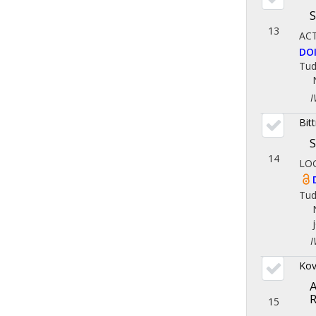
S
13
AC
DO
Tu
IV.
Bit
S
14
LO
Tu
IV.
Kov
A
15