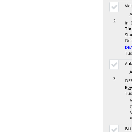
Vida
A
2
In:
Tár
Stu
Deb
DE
Tu
Auk
A
3
DE
Egy
Tu
Iro
Tör
Nem
Pol
Bit