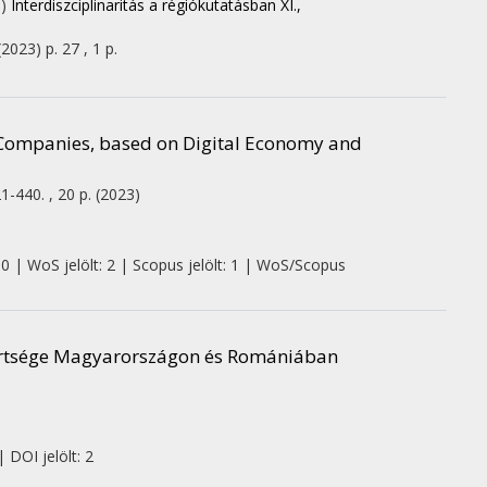
.)
Interdiszciplinaritás a régiókutatásban XI.,
(2023)
p. 27 , 1 p.
 Companies, based on Digital Economy and
1-440. , 20 p.
(2023)
 0 | WoS jelölt: 2 | Scopus jelölt: 1 | WoS/Scopus
smertsége Magyarországon és Romániában
 DOI jelölt: 2