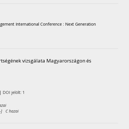
ement International Conference : Next Generation
mertségének vizsgálata Magyarországon és
 DOI jelölt: 1
azai
-] C hazai