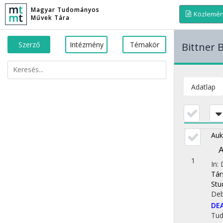
Magyar Tudományos
Közlemé
Művek Tára
Szerző
Intézmény
Témakör
Bittner 
Adatlap
Auk
A
1
In:
Tár
Stu
Deb
DE
Tu