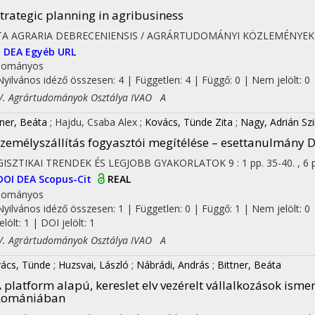
trategic planning in agribusiness
TA AGRARIA DEBRECENIENSIS / AGRÁRTUDOMÁNYI KÖZLEMÉNYEK
I
DEA
Egyéb URL
dományos
Nyilvános idéző összesen: 4
| Független: 4 | Függő: 0 | Nem jelölt: 0 |
 Agrártudományok Osztálya IVAO A
tner, Beáta
;
Hajdu, Csaba Alex
;
Kovács, Tünde Zita
;
Nagy, Adrián Szi
zemélyszállítás fogyasztói megítélése – esettanulmány
GISZTIKAI TRENDEK ÉS LEGJOBB GYAKORLATOK
9
:
1
pp. 35-40. , 6 
DOI
DEA
Scopus-Cit
REAL
dományos
Nyilvános idéző összesen: 1
| Független: 0 | Függő: 1 | Nem jelölt: 0 
jelölt: 1 | DOI jelölt: 1
 Agrártudományok Osztálya IVAO A
ács, Tünde
;
Huzsvai, László
;
Nábrádi, András
;
Bittner, Beáta
 platform alapú, kereslet elv vezérelt vállalkozások is
Romániában