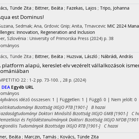
ács, Tünde Zita
;
Bittner, Beáta
;
Fazekas, Lajos
;
Tripo, Johanna
qua est Dominus!
 Suzana, Sedmak; Ana, Grdovic Gnip; Anita, Trnavcevic
MIC 2024 Manag
on
llenges: Innovation, Regeneration and Inclusion
er, Szlovénia :
University of Primorska Press
(2024)
p. 38
dományos
ács, Tünde Zita
;
Bittner, Beáta
;
Huzsvai, László
;
Nábrádi, András
 platform alapú, kereslet-elv vezérelt vállalkozások is
Romániában
MPETITIO
22
:
1-2
pp. 73-100. , 28 p.
(2024)
I
DEA
Egyéb URL
dományos
Nyilvános idéző összesen: 1
| Független: 1 | Függő: 0 | Nem jelölt: 0 |
itikatudományi Bizottság IXGJO PTB [1901-] B hazai
daságtudományi Doktori Minősítő Bizottság IXGJO GMB [1901-] C h
zetközi és Fejlődéstanulmányok Doktori Bizottság IXGJO NFDB [1901
ionális Tudományok Bizottsága IXGJO RTB [1901-] C hazai
tner, Beáta
;
Marczin, Tamás
;
Kovács, Tünde Zita