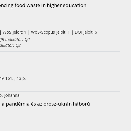
encing food waste in higher education
 WoS jelölt: 1 | WoS/Scopus jelölt: 1 | DOI jelölt: 6
JR indikátor: Q2
dikátor: Q2
49-161. , 13 p.
o, Johanna
 a pandémia és az orosz-ukrán háború