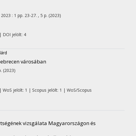
2023
:
1
pp. 23-27. , 5 p.
(2023)
 DOI jelölt: 4
lárd
 Debrecen városában
p.
(2023)
| WoS jelölt: 1 | Scopus jelölt: 1 | WoS/Scopus
mertségének vizsgálata Magyarországon és