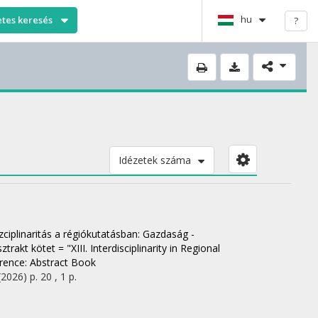
hu
etes keresés
?
Idézetek száma
iszciplinaritás a régiókutatásban: Gazdaság -
 kötet = "XIII. Interdisciplinarity in Regional
erence: Abstract Book
(2026)
p. 20 , 1 p.