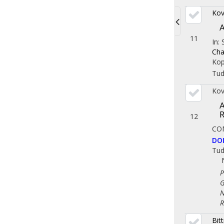
Kov
A
Toggle
11
In:
navigati
Cha
Kop
Tu
Kov
A
12
CO
DO
Tu
Pol
Gaz
Nem
Reg
Bit