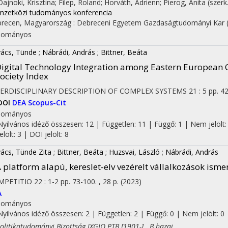
 Dajnoki, Krisztina; Filep, Roland; Horváth, Adrienn; Pierog, Anita (szerk
zetközi tudományos konferencia
recen, Magyarország :
Debreceni Egyetem Gazdaságtudományi Kar
dományos
ács, Tünde
;
Nábrádi, András
;
Bittner, Beáta
igital Technology Integration among Eastern European
ociety Index
TERDISCIPLINARY DESCRIPTION OF COMPLEX SYSTEMS
21
:
5
pp. 42
DOI
DEA
Scopus-Cit
dományos
Nyilvános idéző összesen: 12
| Független: 11 | Függő: 1 | Nem jelölt:
jelölt: 3 | DOI jelölt: 8
ács, Tünde Zita
;
Bittner, Beáta
;
Huzsvai, László
;
Nábrádi, András
 platform alapú, kereslet-elv vezérelt vállalkozások i
MPETITIO
22
:
1-2
pp. 73-100. , 28 p.
(2023)
A
dományos
Nyilvános idéző összesen: 2
| Független: 2 | Függő: 0 | Nem jelölt: 0 |
itikatudományi Bizottság IXGJO PTB [1901-] B hazai