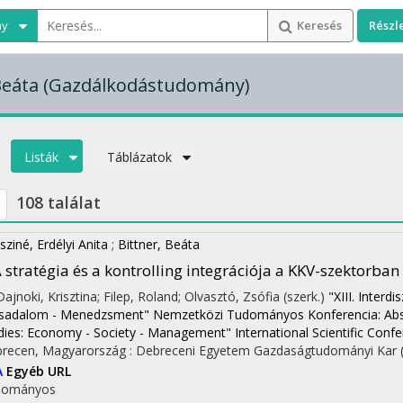
ny
Keresés
Részl
Beáta
(Gazdálkodástudomány)
Listák
Táblázatok
108 találat
sziné, Erdélyi Anita
;
Bittner, Beáta
 stratégia és a kontrolling integrációja a KKV-szektorban
 Dajnoki, Krisztina; Filep, Roland; Olvasztó, Zsófia (szerk.)
"XIII. Interd
sadalom - Menedzsment" Nemzetközi Tudományos Konferencia: Absztrakt
dies: Economy - Society - Management" International Scientific Conf
recen, Magyarország :
Debreceni Egyetem Gazdaságtudományi Kar
A
Egyéb URL
dományos