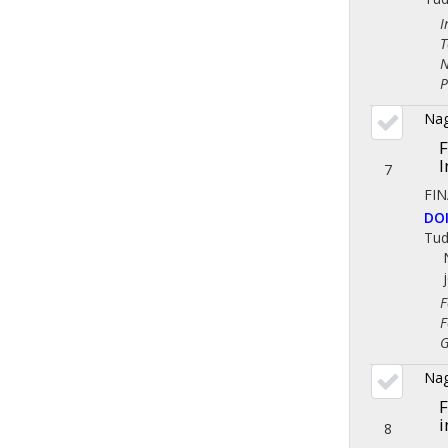
Iro
Tör
Nem
Pol
Nag
F
I
7
FI
DO
Tu
Fol
Fol
Gaz
Nag
F
i
8