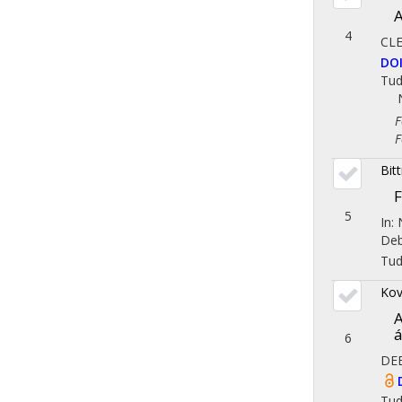
A
4
CL
DO
Tu
Fol
Fol
Bit
5
In:
Deb
Tu
Kov
A
6
DE
Tu