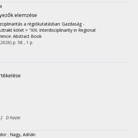
a
nyezők elemzése
iszciplinaritás a régiókutatásban: Gazdaság -
 kötet = "XIII. Interdisciplinarity in Regional
erence: Abstract Book
(2026)
p. 58 , 1 p.
rtékelése
-] D hazai
dor
;
Nagy, Adrián