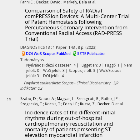
Fanni E.
;
Becker, David
;
Merkely, Bela
et al.
Comparison of Safety of RADial
comPRESSion Devices: A Multi-Center Trial
of Patent Hemostasis following
Percutaneous Coronary Intervention from
Conventional Radial Access (RAD-PRESS
Trial)
DIAGNOSTICS
13
:
1
Paper: 143 , 8 p.
(2023)
DOI
WoS
Scopus
PubMed
SZTE Publicatio
Tudományos
Nyilvános idéző összesen: 4
| Független: 3 | Függő: 1 | Nem
jelölt: 0 | WoS jelölt: 3 | Scopus jelölt: 3 | WoS/Scopus
jelölt: 3 | DOI jelölt: 4
Folyóirat szakterülete: Scopus - Clinical Biochemistry SJR
indikátor: Q2
Szabo, D
;
Szabo, A
;
Magyar, L
;
Szentgroti, R
;
Batho, J P
;
15
Szegeczky, T
;
Kocsis, T
;
Edes, I F
;
Ruzsa, Z
;
Becker, D
et al.
Incidence rates of the different initial
rhythms during out-of-hospital
cardiopulmonary resuscitation and
mortality of patients presenting ST
elevation myocardial infarction