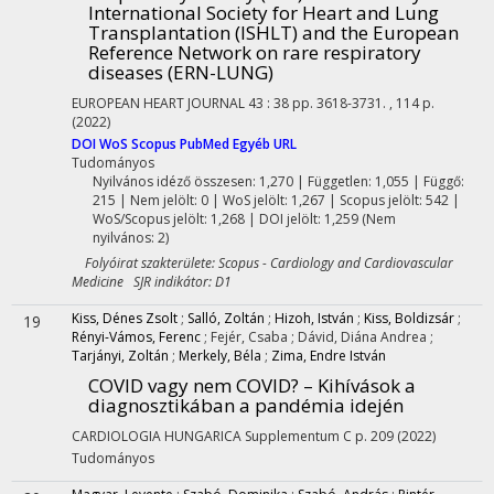
International Society for Heart and Lung
Transplantation (ISHLT) and the European
Reference Network on rare respiratory
diseases (ERN-LUNG)
EUROPEAN HEART JOURNAL
43
:
38
pp. 3618-3731. , 114 p.
(2022)
DOI
WoS
Scopus
PubMed
Egyéb URL
Tudományos
Nyilvános idéző összesen: 1,270
| Független: 1,055 | Függő:
215 | Nem jelölt: 0 | WoS jelölt: 1,267 | Scopus jelölt: 542 |
WoS/Scopus jelölt: 1,268 | DOI jelölt: 1,259 (Nem
nyilvános: 2)
Folyóirat szakterülete: Scopus - Cardiology and Cardiovascular
Medicine SJR indikátor: D1
Kiss, Dénes Zsolt
;
Salló, Zoltán
;
Hizoh, István
;
Kiss, Boldizsár
;
19
Rényi-Vámos, Ferenc
;
Fejér, Csaba
;
Dávid, Diána Andrea
;
Tarjányi, Zoltán
;
Merkely, Béla
;
Zima, Endre István
COVID vagy nem COVID? – Kihívások a
diagnosztikában a pandémia idején
CARDIOLOGIA HUNGARICA
Supplementum C
p. 209
(2022)
Tudományos