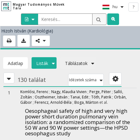
Magyar Tudományos Művek
hu
?
Tára
Hizoh István
(Kardiológia)
Adatlap
Listák
Táblázatok
130 találat
Idézetek száma
Komlósi, Ferenc
;
Nagy, Klaudia Vivien
;
Perge, Péter
;
Salló,
1
Zoltán
;
Osztheimer, István
;
Tanai, Edit
;
Tóth, Patrik
;
Orbán,
Gábor
;
Ferencz, Arnold-Béla
;
Boga, Márton
et al.
Oesophageal safety of high and very high
power short duration pulmonary vein
isolation: a randomized comparison of the
50 W and 90 W power settings—the HPSD
oesophagus study