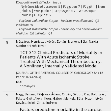
Központi kezelésű
Tudományos
Nyilvános idéző összesen: 8
| Független: 7 | Függő: 1 | Nem
jelölt: 0 | WoS jelölt: 8 | Scopus jelölt: 7 | WoS/Scopus
jelölt: 8 | DOI jelölt: 8
Folyóirat szakterülete: Scopus - Medicine (miscellaneous) SJR
indikátor: D1
Folyóirat szakterülete: Scopus - Cardiology and Cardiovascular
Medicine SJR indikátor: Q1
Mészáros, Henriette
;
Kővári, Zoltán
;
Merkely, Béla
;
Nardai,
8
Sandor
;
Hizoh, Istvan
TCT-312 Clinical Predictors of Mortality in
Patients With Acute Ischemic Stroke
Treated With Mechanical Thrombectomy:
A Nonlinear, Internally Validated Model
JOURNAL OF THE AMERICAN COLLEGE OF CARDIOLOGY
84
:
18
Paper: B74
(2024)
DOI
Tudományos
Nagy, Bettina
;
Pál-Jakab, Ádám
;
Orbán, Gábor
;
Kiss, Boldizsár
;
9
Fekete-Győr, Alexa
;
Koós, Gábor
;
Merkely, Béla
;
Hizoh, István
;
Kovács, Enikő
;
Zima, Endre ✉
Factors predicting mortality in the cardiac