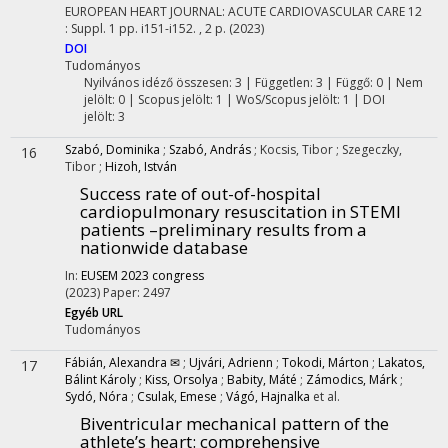
EUROPEAN HEART JOURNAL: ACUTE CARDIOVASCULAR CARE
12
:
Suppl. 1
pp. i151-i152. , 2 p.
(2023)
DOI
Tudományos
Nyilvános idéző összesen: 3
| Független: 3 | Függő: 0 | Nem
jelölt: 0 | Scopus jelölt: 1 | WoS/Scopus jelölt: 1 | DOI
jelölt: 3
Szabó, Dominika
;
Szabó, András
;
Kocsis, Tibor
;
Szegeczky,
16
Tibor
;
Hizoh, István
Success rate of out-of-hospital
cardiopulmonary resuscitation in STEMI
patients –preliminary results from a
nationwide database
In:
EUSEM 2023 congress
(2023)
Paper: 2497
Egyéb URL
Tudományos
Fábián, Alexandra ✉
;
Ujvári, Adrienn
;
Tokodi, Márton
;
Lakatos,
17
Bálint Károly
;
Kiss, Orsolya
;
Babity, Máté
;
Zámodics, Márk
;
Sydó, Nóra
;
Csulak, Emese
;
Vágó, Hajnalka
et al.
Biventricular mechanical pattern of the
athlete’s heart: comprehensive