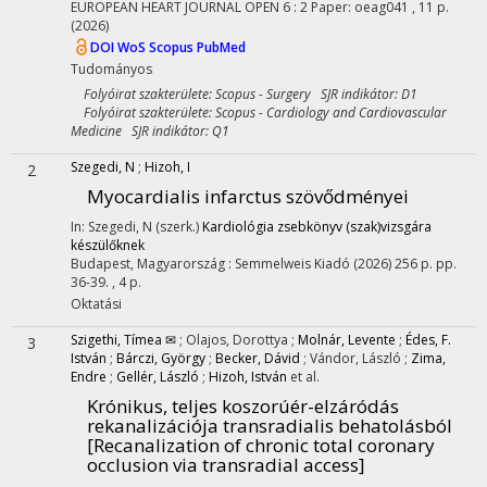
EUROPEAN HEART JOURNAL OPEN
6
:
2
Paper: oeag041 , 11 p.
(2026)
DOI
WoS
Scopus
PubMed
Tudományos
Folyóirat szakterülete: Scopus - Surgery SJR indikátor: D1
Folyóirat szakterülete: Scopus - Cardiology and Cardiovascular
Medicine SJR indikátor: Q1
Szegedi, N
;
Hizoh, I
2
Myocardialis infarctus szövődményei
In: Szegedi, N (szerk.)
Kardiológia zsebkönyv (szak)vizsgára
készülőknek
Budapest, Magyarország :
Semmelweis Kiadó
(2026)
256 p.
pp.
36-39. , 4 p.
Oktatási
Szigethi, Tímea ✉
;
Olajos, Dorottya
;
Molnár, Levente
;
Édes, F.
3
István
;
Bárczi, György
;
Becker, Dávid
;
Vándor, László
;
Zima,
Endre
;
Gellér, László
;
Hizoh, István
et al.
Krónikus, teljes koszorúér-elzáródás
rekanalizációja transradialis behatolásból
[Recanalization of chronic total coronary
occlusion via transradial access]