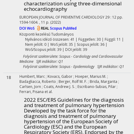
characterization using three-dimensional
echocardiography
EUROPEAN JOURNAL OF PREVENTIVE CARDIOLOGY
29
:
12
pp.
1594-1604. , 11 p.
(2022)
DOI
WoS
REAL
Scopus
PubMed
Központi kezelésű
Tudományos
Nyilvános idéző összesen: 41
| Független: 30 | Függő: 11 |
Nem jelölt: 0 | WoS jelölt: 35 | Scopus jelölt: 36 |
WoS/Scopus jelölt: 39 | DOI jelölt: 39
Folyóirat szakterülete: Scopus - Cardiology and Cardiovascular
Medicine SJR indikátor: Q1
Folyóirat szakterülete: Scopus - Epidemiology SJR indikátor: Q1
Humbert, Marc
;
Kovacs, Gabor
;
Hoeper, Marius M.
;
18
Badagliacca, Roberto
;
Berger, Rolf M. F.
;
Brida, Margarita
;
Carlsen, Jorn
;
Coats, Andrew J. S.
;
Escribano-Subias, Pilar
;
Ferrari, Pisana
et al.
2022 ESC/ERS Guidelines for the diagnosis
and treatment of pulmonary hypertension
Developed by the task force for the
diagnosis and treatment of pulmonary
hypertension of the European Society of
Cardiology (ESC) and the European
Respiratory Society (ERS). Endorsed by the