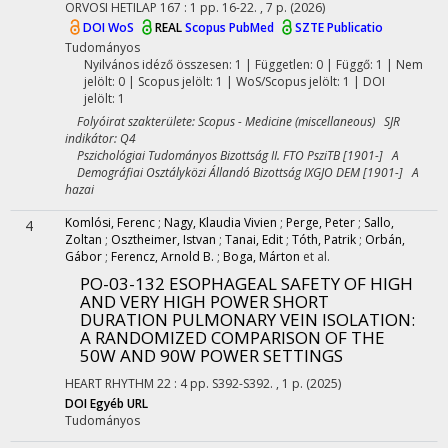
ORVOSI HETILAP
167
:
1
pp. 16-22. , 7 p.
(2026)
DOI
WoS
REAL
Scopus
PubMed
SZTE Publicatio
Tudományos
Nyilvános idéző összesen: 1
| Független: 0 | Függő: 1 | Nem
jelölt: 0 | Scopus jelölt: 1 | WoS/Scopus jelölt: 1 | DOI
jelölt: 1
Folyóirat szakterülete: Scopus - Medicine (miscellaneous) SJR
indikátor: Q4
Pszichológiai Tudományos Bizottság II. FTO PsziTB [1901-] A
Demográfiai Osztályközi Állandó Bizottság IXGJO DEM [1901-] A
hazai
Komlósi, Ferenc
;
Nagy, Klaudia Vivien
;
Perge, Peter
;
Sallo,
4
Zoltan
;
Osztheimer, Istvan
;
Tanai, Edit
;
Tóth, Patrik
;
Orbán,
Gábor
;
Ferencz, Arnold B.
;
Boga, Márton
et al.
PO-03-132 ESOPHAGEAL SAFETY OF HIGH
AND VERY HIGH POWER SHORT
DURATION PULMONARY VEIN ISOLATION:
A RANDOMIZED COMPARISON OF THE
50W AND 90W POWER SETTINGS
HEART RHYTHM
22
:
4
pp. S392-S392. , 1 p.
(2025)
DOI
Egyéb URL
Tudományos