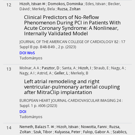
Hizoh, Istvan ✉
;
Domokos, Dominika
;
Edes, Istvan
;
Becker,
12
Dávid
;
Merkely, Bela
;
Ruzsa, Zoltan
Clinical Predictors of No-Reflow
Phenomenon During PCI in Patients With
Acute Coronary Syndrome: A Nonlinear,
Internally Validated Model
JOURNAL OF THE AMERICAN COLLEGE OF CARDIOLOGY
82
:
17
Suppl B
pp. B48-B49. , 2 p.
(2023)
DOI
WoS
Tudományos
Molnar, A A
;
Pasztor, D
;
Santa, A
;
Hizoh, I
;
Straub, E
;
Nagy, A
;
13
Nagy, A I
;
Astrid, A
;
Geller, L
;
Merkely, B
Left atrial remodeling and right
ventricular-pulmonary arterial coupling
after MitraClip implantation
EUROPEAN HEART JOURNAL-CARDIOVASCULAR IMAGING
24
:
Suppl. 1
p. i606
(2023)
DOI
Tudományos
Nemeth, Balazs T. ✉
;
Hizoh, Istvan
;
Nowotta, Fanni
;
Ruzsa,
14
Zoltan
;
Szuk, Tibor
;
Kulyassa, Peter
;
Fulop, Gabor A.
;
Szablics,