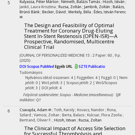
Kulyassa, Péter Márton
;
Németh, Balázs Tamás
;
Hizoh, István
;
5
Jankó, Laura Krisztina
;
Ruzsa, Zoltán
;
Jambrik, Zoltán
;
Balázs,
Brúnó Bánk
;
Becker, Dávid
;
Merkely, Béla
;
Édes, István Ferenc
✉
The Design and Feasibility of Optimal
Treatment for Coronary Drug-Eluting
Stent In-Stent Restenosis (OPEN-ISR)—A
Prospective, Randomised, Multicentre
Clinical Trial
JOURNAL OF PERSONALIZED MEDICINE
15
:
2
Paper: 60 , 9 p.
(2025)
DOI
Scopus
PubMed
Egyéb URL
SZTE Publicatio
Tudományos
Nyilvános idéző összesen: 4
| Független: 4 | Függő: 0 | Nem
jelölt: 0 | WoS jelölt: 3 | Scopus jelölt: 2 | WoS/Scopus
jelölt: 3 | DOI jelölt: 4
Folyóirat szakterülete: Scopus - Medicine (miscellaneous) SJR
indikátor: Q1
Csavajda, Adam ✉
;
Toth, Karoly
;
Kovacs, Nandor
;
Rona,
6
Szilard
;
Vamosi, Zoltan
;
Berta, Balazs
;
Kulcsar, Flora Zsofia
;
Bertrand, Olivier F.
;
Hizoh, Istvan
;
Ruzsa, Zoltan
The Clinical Impact of Access Site Selection
for Successful Thrombolysis and