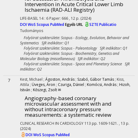
Intervention in Acute Critical Lower Limb
Ischaemia (RAD-ALI Registry)
LIFE-BASEL
14
:
6
Paper: 666 , 12 p.
(2024)
DOI
WoS
Scopus
PubMed
Egyéb URL
SZTE Publicatio
Tudományos
Folyóirat szakterülete: Scopus - Ecology, Evolution, Behavior and
Systematics SJR indikátor: Q1
Folyóirat szakterülete: Scopus - Paleontology SJR indikátor: Q1
Folyóirat szakterülete: Scopus - Biochemistry, Genetics and
Molecular Biology (miscellaneous) SJR indikátor: Q2
Folyóirat szakterülete: Scopus - Space and Planetary Science SJR
indikátor: Q2
Kest, Michael
;
Ágoston, András
;
Szabó, Gábor Tamás
;
Kiss,
7
Attila
;
Üveges, Áron
;
Czuriga, Dániel
;
Komócsi, András
;
Hizoh,
István
;
Kőszegi, Zsolt ✉
Angiography-based coronary
microvascular assessment with and
without intracoronary pressure
measurements: a systematic review
CLINICAL RESEARCH IN CARDIOLOGY
113
pp. 1609-1621. , 13 p.
(2024)
DOI
WoS
Scopus
PubMed