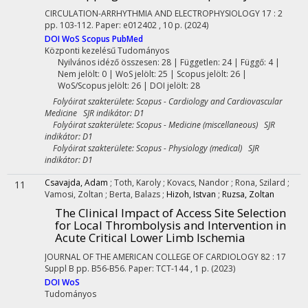
CIRCULATION-ARRHYTHMIA AND ELECTROPHYSIOLOGY
17
:
2
pp. 103-112. Paper: e012402 , 10 p.
(2024)
DOI
WoS
Scopus
PubMed
Központi kezelésű
Tudományos
Nyilvános idéző összesen: 28
| Független: 24 | Függő: 4 |
Nem jelölt: 0 | WoS jelölt: 25 | Scopus jelölt: 26 |
WoS/Scopus jelölt: 26 | DOI jelölt: 28
Folyóirat szakterülete: Scopus - Cardiology and Cardiovascular
Medicine SJR indikátor: D1
Folyóirat szakterülete: Scopus - Medicine (miscellaneous) SJR
indikátor: D1
Folyóirat szakterülete: Scopus - Physiology (medical) SJR
indikátor: D1
Csavajda, Adam
;
Toth, Karoly
;
Kovacs, Nandor
;
Rona, Szilard
;
11
Vamosi, Zoltan
;
Berta, Balazs
;
Hizoh, Istvan
;
Ruzsa, Zoltan
The Clinical Impact of Access Site Selection
for Local Thrombolysis and Intervention in
Acute Critical Lower Limb Ischemia
JOURNAL OF THE AMERICAN COLLEGE OF CARDIOLOGY
82
:
17
Suppl B
pp. B56-B56. Paper: TCT-144 , 1 p.
(2023)
DOI
WoS
Tudományos