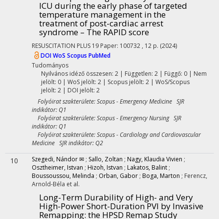
ICU during the early phase of targeted
temperature management in the
treatment of post-cardiac arrest
syndrome – The RAPID score
RESUSCITATION PLUS
19
Paper: 100732 , 12 p.
(2024)
DOI
WoS
Scopus
PubMed
Tudományos
Nyilvános idéző összesen: 2
| Független: 2 | Függő: 0 | Nem
jelölt: 0 | WoS jelölt: 2 | Scopus jelölt: 2 | WoS/Scopus
jelölt: 2 | DOI jelölt: 2
Folyóirat szakterülete: Scopus - Emergency Medicine SJR
indikátor: Q1
Folyóirat szakterülete: Scopus - Emergency Nursing SJR
indikátor: Q1
Folyóirat szakterülete: Scopus - Cardiology and Cardiovascular
Medicine SJR indikátor: Q2
Szegedi, Nándor ✉
;
Sallo, Zoltan
;
Nagy, Klaudia Vivien
;
10
Osztheimer, Istvan
;
Hizoh, Istvan
;
Lakatos, Balint
;
Boussoussou, Melinda
;
Orban, Gabor
;
Boga, Marton
;
Ferencz,
Arnold-Béla
et al.
Long-Term Durability of High- and Very
High-Power Short-Duration PVI by Invasive
Remapping: the HPSD Remap Study