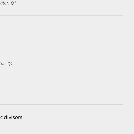
kátor: Q1
tor: Q1
 divisors