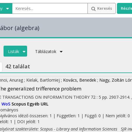
ny
Keresés
Részl
Gábor
(algebra)
Listák
Táblázatok
42 találat
hnoi, Anurag
;
Kielak, Bartlomiej
;
Kovács, Benedek
;
Nagy, Zoltán Lór
he generalized trifference problem
EE TRANSACTIONS ON INFORMATION THEORY
72
:
5
pp. 2907-2914. 
I
WoS
Scopus
Egyéb URL
dományos
Nyilvános idéző összesen: 1
| Független: 1 | Függő: 0 | Nem jelölt: 0 
jelölt: 1 | DOI jelölt: 1
yóirat szakterülete: Scopus - Library and Information Sciences SJR in