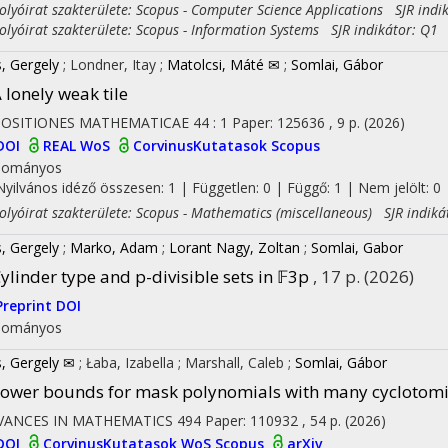
yóirat szakterülete: Scopus - Computer Science Applications SJR indi
yóirat szakterülete: Scopus - Information Systems SJR indikátor: Q1
s, Gergely
;
Londner, Itay
;
Matolcsi, Máté ✉
;
Somlai, Gábor
 lonely weak tile
POSITIONES MATHEMATICAE
44
:
1
Paper: 125636 , 9 p.
(2026)
DOI
REAL
WoS
CorvinusKutatasok
Scopus
on
dományos
Nyilvános idéző összesen: 1
| Független: 0 | Függő: 1 | Nem jelölt: 0
yóirat szakterülete: Scopus - Mathematics (miscellaneous) SJR indiká
s, Gergely
;
Marko, Adam
;
Lorant Nagy, Zoltan
;
Somlai, Gabor
ylinder type and p-divisible sets in 𝔽3p
, 17 p.
(2026)
Preprint DOI
dományos
s, Gergely ✉
;
Łaba, Izabella
;
Marshall, Caleb
;
Somlai, Gábor
ower bounds for mask polynomials with many cyclotomic
VANCES IN MATHEMATICS
494
Paper: 110932 , 54 p.
(2026)
DOI
CorvinusKutatasok
WoS
Scopus
arXiv