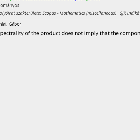
dományos
yóirat szakterülete: Scopus - Mathematics (miscellaneous) SJR indiká
lai, Gábor
pectrality of the product does not imply that the compon
OCEEDINGS OF THE AMERICAN MATHEMATICAL SOCIETY
154
:
3
pp
I
WoS
Scopus
Egyéb URL
arXiv
dományos
yóirat szakterülete: Scopus - Applied Mathematics SJR indikátor: Q1
yóirat szakterülete: Scopus - Mathematics (miscellaneous) SJR indiká
hnoi, Anurag
;
Kielak, Bartłomiej
;
Kovács, Benedek
;
Nagy, Zoltán Ló
he generalized trifference problem
, 14 p.
(2025)
iv
,
Preprint DOI
Egyéb URL
dományos
ván, Kovács
;
Gábor, Somlai
ihedral groups of square-free order are DCI-groups
(202