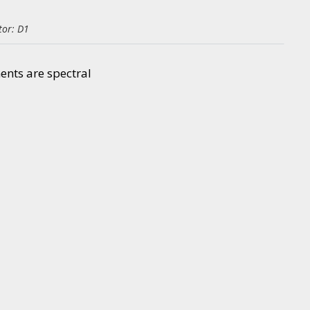
tor: D1
ents are spectral
. 1073-1076. , 4 p.
(2026)
tor: Q1
ránt
;
Somlai, Gábor
;
Vizer, Máté
;
Zheng, Zeyu
5)