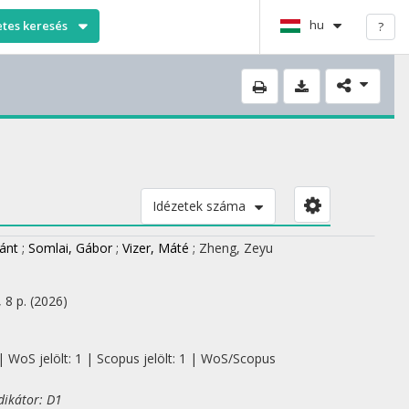
hu
etes keresés
?
Idézetek száma
ánt
;
Somlai, Gábor
;
Vizer, Máté
;
Zheng, Zeyu
, 8 p.
(2026)
| WoS jelölt: 1 | Scopus jelölt: 1 | WoS/Scopus
dikátor: D1