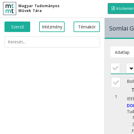
Magyar Tudományos
Közlemé
Művek Tára
Szerző
Intézmény
Témakör
Somlai 
Adatlap
Bis
T
1
IE
DO
Tu
Fol