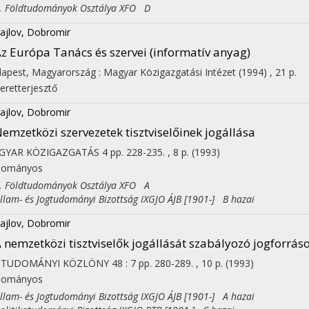
Földtudományok Osztálya XFO D
ajlov, Dobromir
z Európa Tanács és szervei (informatív anyag)
apest, Magyarország :
Magyar Közigazgatási Intézet
(1994)
,
21 p.
eretterjesztő
ajlov, Dobromir
emzetközi szervezetek tisztviselőinek jogállása
GYAR KÖZIGAZGATÁS
4
pp. 228-235. , 8 p.
(1993)
dományos
Földtudományok Osztálya XFO A
am- és Jogtudományi Bizottság IXGJO ÁJB [1901-] B hazai
ajlov, Dobromir
 nemzetközi tisztviselők jogállását szabályozó jogforrás
GTUDOMÁNYI KÖZLÖNY
48
:
7
pp. 280-289. , 10 p.
(1993)
dományos
am- és Jogtudományi Bizottság IXGJO ÁJB [1901-] A hazai