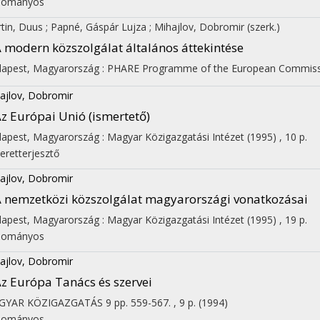
dományos
tin, Duus ; Papné, Gáspár Lujza ; Mihajlov, Dobromir (szerk.)
 modern közszolgálat általános áttekintése
apest, Magyarország :
PHARE Programme of the European Commis
ajlov, Dobromir
z Európai Unió (ismertető)
apest, Magyarország :
Magyar Közigazgatási Intézet
(1995)
,
10 p.
eretterjesztő
ajlov, Dobromir
 nemzetközi közszolgálat magyarországi vonatkozásai
on
apest, Magyarország :
Magyar Közigazgatási Intézet
(1995)
,
19 p.
dományos
ajlov, Dobromir
z Európa Tanács és szervei
GYAR KÖZIGAZGATÁS
9
pp. 559-567. , 9 p.
(1994)
dományos