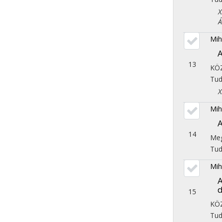
X. 
Áll
Mih
A
13
KÖ
Tu
X. 
Mih
A
14
Meg
Tu
Mih
A
15
KÖ
Tu