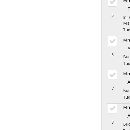
Mih
T
5
In:
Mis
Tu
Mih
A
6
Bud
Tu
Mih
A
7
Bud
Tu
Mih
A
8
Bud