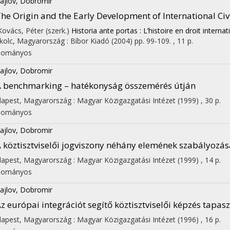
ajlov, Dobromir
he Origin and the Early Development of International Civi
 Kovács, Péter (szerk.)
Historia ante portas : L’histoire en droit interna
kolc, Magyarország :
Bíbor Kiadó
(2004)
pp. 99-109. , 11 p.
dományos
ajlov, Dobromir
 benchmarking – hatékonyság összemérés útján
apest, Magyarország :
Magyar Közigazgatási Intézet
(1999)
,
30 p.
dományos
ajlov, Dobromir
 köztisztviselői jogviszony néhány elemének szabályoz
apest, Magyarország :
Magyar Közigazgatási Intézet
(1999)
,
14 p.
dományos
ajlov, Dobromir
z európai integrációt segítő köztisztviselői képzés tapa
apest, Magyarország :
Magyar Közigazgatási Intézet
(1996)
,
16 p.