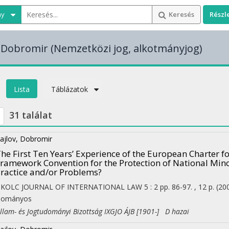
ny
Keresés
Részl
v Dobromir
(Nemzetközi jog, alkotmányjog)
Lista
Táblázatok
31 találat
ajlov, Dobromir
he First Ten Years’ Experience of the European Charter 
ramework Convention for the Protection of National Mino
ractice and/or Problems?
SKOLC JOURNAL OF INTERNATIONAL LAW
5
:
2
pp. 86-97. , 12 p.
(20
dományos
am- és Jogtudományi Bizottság IXGJO ÁJB [1901-] D hazai