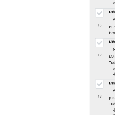
X. 
Mih
A
16
Bud
Ism
Mih
N
17
MA
Tu
X. 
Áll
Mih
A
18
JO
Tu
Áll