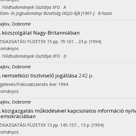
Földtudományok Osztálya XFO A
am- és Jogtudományi Bizottság IXGJO ÁJB [1901-] B hazai
ajlov, Dobromir
 közszolgálat Nagy-Britanniában
ZIGAZGATÁSI FÜZETEK
15
pp. 79-101. , 23 p.
(1994)
dományos
Földtudományok Osztálya XFO D
ajlov, Dobromir
 nemzetközi tisztviselő jogállása
242 p.
jelenés/Fokozatszerzés éve: 1994
dományos
ajlov, Dobromir
 közigazgatás működésével kapcsolatos információ nyilv
demokráciában
ZIGAZGATÁSI FÜZETEK
13
pp. 145-157. , 13 p.
(1994)
dományos