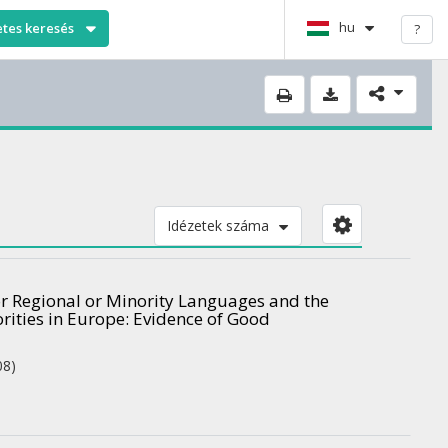
hu
etes keresés
?
Idézetek száma
for Regional or Minority Languages and the
rities in Europe: Evidence of Good
08)