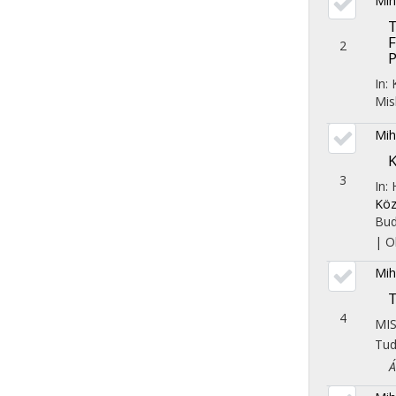
Mih
T
F
2
P
In:
Mis
Mih
K
3
In:
Köz
Bud
|
O
Mih
T
4
MI
Tu
Áll