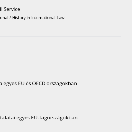
l Service
tional / History in International Law
ása egyes EU és OECD országokban
sztalatai egyes EU-tagországokban