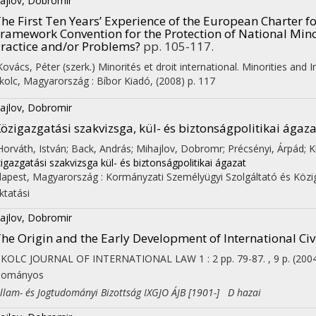
ajlov, Dobromir
he First Ten Years’ Experience of the European Charter 
ramework Convention for the Protection of National Mino
ractice and/or Problems?
pp. 105-117.
 Kovács, Péter (szerk.)
Minorités et droit international. Minorities and 
kolc, Magyarország :
Bíbor Kiadó
,
(2008)
p. 117
ajlov, Dobromir
özigazgatási szakvizsga, kül- és biztonságpolitikai ágaza
 Horváth, István; Back, András; Mihajlov, Dobromr; Précsényi, Árpád; K
igazgatási szakvizsga kül- és biztonságpolitikai ágazat
apest, Magyarország :
Kormányzati Személyügyi Szolgáltató és Közi
ktatási
ajlov, Dobromir
he Origin and the Early Development of International Civi
SKOLC JOURNAL OF INTERNATIONAL LAW
1
:
2
pp. 79-87. , 9 p.
(200
dományos
am- és Jogtudományi Bizottság IXGJO ÁJB [1901-] D hazai