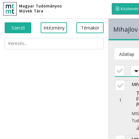
Magyar Tudományos
Közlemé
Művek Tára
Szerző
Intézmény
Témakör
Mihajlo
Adatlap
Mih
T
F
1
P
MI
Tu
Áll