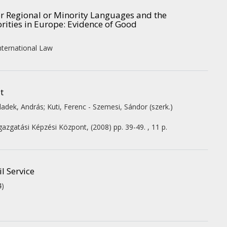
for Regional or Minority Languages and the
rities in Europe: Evidence of Good
International Law
t
ladek, András; Kuti, Ferenc - Szemesi, Sándor (szerk.)
gazgatási Képzési Központ
,
(2008)
pp. 39-49. , 11 p.
l Service
4)