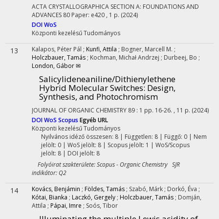
ACTA CRYSTALLOGRAPHICA SECTION A: FOUNDATIONS AND
ADVANCES
80
Paper: e420 , 1 p.
(2024)
DOI
WoS
Központi kezelésű
Tudományos
Kalapos, Péter Pál
;
Kunfi, Attila
;
Bogner, Marcell M.
;
13
Holczbauer, Tamás
;
Kochman, Michał Andrzej
;
Durbeej, Bo
;
London, Gábor ✉
Salicylideneaniline/Dithienylethene
Hybrid Molecular Switches: Design,
Synthesis, and Photochromism
JOURNAL OF ORGANIC CHEMISTRY
89
:
1
pp. 16-26. , 11 p.
(2024)
DOI
WoS
Scopus
Egyéb URL
Központi kezelésű
Tudományos
Nyilvános idéző összesen: 8
| Független: 8 | Függő: 0 | Nem
jelölt: 0 | WoS jelölt: 8 | Scopus jelölt: 1 | WoS/Scopus
jelölt: 8 | DOI jelölt: 8
Folyóirat szakterülete: Scopus - Organic Chemistry SJR
indikátor: Q2
Kovács, Benjámin
;
Földes, Tamás
;
Szabó, Márk
;
Dorkó, Éva
;
14
Kótai, Bianka
;
Laczkó, Gergely
;
Holczbauer, Tamás
;
Domján,
Attila
;
Pápai, Imre
;
Soós, Tibor
Illuminating the multiple Lewis acidity of