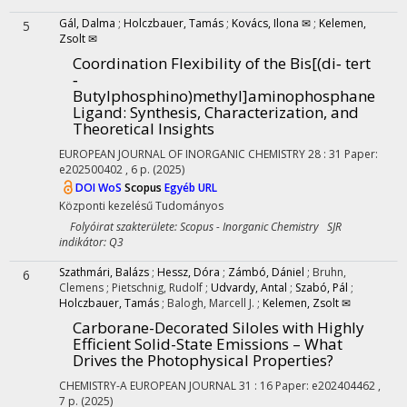
Gál, Dalma
;
Holczbauer, Tamás
;
Kovács, Ilona ✉
;
Kelemen,
5
Zsolt ✉
Coordination Flexibility of the Bis[(di‐ tert
‐
Butylphosphino)methyl]aminophosphane
Ligand: Synthesis, Characterization, and
Theoretical Insights
EUROPEAN JOURNAL OF INORGANIC CHEMISTRY
28
:
31
Paper:
e202500402 , 6 p.
(2025)
DOI
WoS
Scopus
Egyéb URL
Központi kezelésű
Tudományos
Folyóirat szakterülete: Scopus - Inorganic Chemistry SJR
indikátor: Q3
Szathmári, Balázs
;
Hessz, Dóra
;
Zámbó, Dániel
;
Bruhn,
6
Clemens
;
Pietschnig, Rudolf
;
Udvardy, Antal
;
Szabó, Pál
;
Holczbauer, Tamás
;
Balogh, Marcell J.
;
Kelemen, Zsolt ✉
Carborane-Decorated Siloles with Highly
Efficient Solid-State Emissions – What
Drives the Photophysical Properties?
CHEMISTRY-A EUROPEAN JOURNAL
31
:
16
Paper: e202404462 ,
7 p.
(2025)