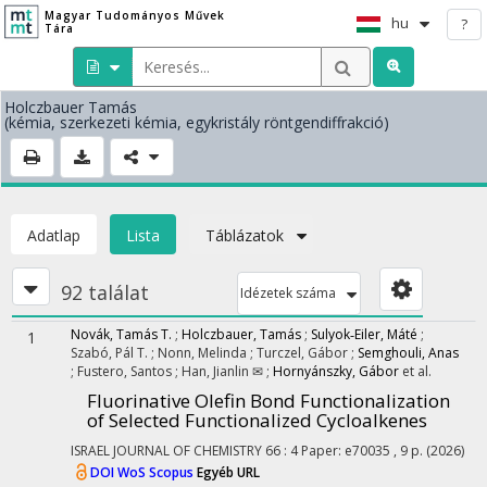
Magyar Tudományos Művek
hu
?
Tára
Holczbauer Tamás
(kémia, szerkezeti kémia, egykristály röntgendiffrakció)
Adatlap
Lista
Táblázatok
92 találat
Idézetek száma
Novák, Tamás T.
;
Holczbauer, Tamás
;
Sulyok‐Eiler, Máté
;
1
Szabó, Pál T.
;
Nonn, Melinda
;
Turczel, Gábor
;
Semghouli, Anas
;
Fustero, Santos
;
Han, Jianlin ✉
;
Hornyánszky, Gábor
et al.
Fluorinative Olefin Bond Functionalization
of Selected Functionalized Cycloalkenes
ISRAEL JOURNAL OF CHEMISTRY
66
:
4
Paper: e70035 , 9 p.
(2026)
DOI
WoS
Scopus
Egyéb URL