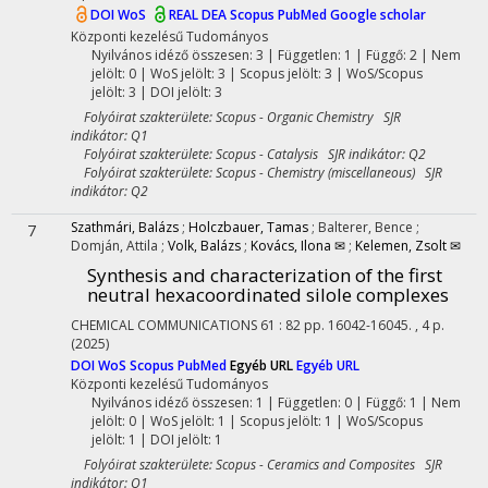
DOI
WoS
REAL
DEA
Scopus
PubMed
Google scholar
Központi kezelésű
Tudományos
Nyilvános idéző összesen: 3
| Független: 1 | Függő: 2 | Nem
jelölt: 0 | WoS jelölt: 3 | Scopus jelölt: 3 | WoS/Scopus
jelölt: 3 | DOI jelölt: 3
Folyóirat szakterülete: Scopus - Organic Chemistry SJR
indikátor: Q1
Folyóirat szakterülete: Scopus - Catalysis SJR indikátor: Q2
Folyóirat szakterülete: Scopus - Chemistry (miscellaneous) SJR
indikátor: Q2
Szathmári, Balázs
;
Holczbauer, Tamas
;
Balterer, Bence
;
7
Domján, Attila
;
Volk, Balázs
;
Kovács, Ilona ✉
;
Kelemen, Zsolt ✉
Synthesis and characterization of the first
neutral hexacoordinated silole complexes
CHEMICAL COMMUNICATIONS
61
:
82
pp. 16042-16045. , 4 p.
(2025)
DOI
WoS
Scopus
PubMed
Egyéb URL
Egyéb URL
Központi kezelésű
Tudományos
Nyilvános idéző összesen: 1
| Független: 0 | Függő: 1 | Nem
jelölt: 0 | WoS jelölt: 1 | Scopus jelölt: 1 | WoS/Scopus
jelölt: 1 | DOI jelölt: 1
Folyóirat szakterülete: Scopus - Ceramics and Composites SJR
indikátor: Q1