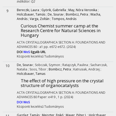
indikátor: Q2
Bereczki, Laura
;
Györik, Gabriella
;
May, Nóra Veronika
;
9
Holczbauer, Tamás
;
De, Sourav
;
Bombicz, Petra
;
Wacha,
András
;
Varga, Zoltán
;
Tompos, András
Curious Chemist summer camp at the
Research Centre for Natural Sciences in
Hungary
ACTA CRYSTALLOGRAPHICA SECTION A: FOUNDATIONS AND
ADVANCES
80
:
a1
pp. e672-e672.
(2024)
DOI
WoS
Egyéb URL
Központi kezelésű
Tudományos
De, Sourav
;
Sobczak, Szymon
;
Ratajczyk, Paulina
;
Sacharczuk,
10
Natalia
;
Soos, Tibor
;
Bombicz, Petra
;
Katrusiak, Andrzej
;
Holczbauer, Tamas
The effect of high pressure on the crystal
structure of organocatalysts
ACTA CRYSTALLOGRAPHICA SECTION A: FOUNDATIONS AND
ADVANCES
80
Paper: e419 , 1 p.
(2024)
DOI
WoS
Központi kezelésű
Tudományos
Gazdag, Tamás
;
Meiszter, Enikő
;
Mayer, Péter J.
;
Holczbauer,
11