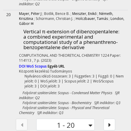
indikátor: Q2
Mayer, Péter J
;
Botlik, Bence B.
;
Meiszter, Enikő
;
Németh,
20
Krisztina
;
Schürmann, Christian J.
;
Holczbauer, Tamás
;
London,
Gábor ✉
Vertical π-extension of dibenzopentalene:
a combined experimental and
computational study of a phenanthreno-
benzopentalene derivative
COMPUTATIONAL AND THEORETICAL CHEMISTRY
1224
Paper:
114113 , 7 p.
(2023)
DOI
WoS
Scopus
Egyéb URL
Központi kezelésű
Tudományos
Nyilvános idéző összesen: 3
| Független: 3 | Függő: 0 | Nem
jelölt: 0 | WoS jelölt: 3 | Scopus jelölt: 2 | WoS/Scopus
jelölt: 3 | DOI jelölt: 3
Folyóirat szakterülete: Scopus - Condensed Matter Physics SJR
indikátor: Q2
Folyóirat szakterülete: Scopus - Biochemistry SJR indikátor: Q3
Folyóirat szakterülete: Scopus - Physical and Theoretical
Chemistry SJR indikátor: Q3
1 - 20