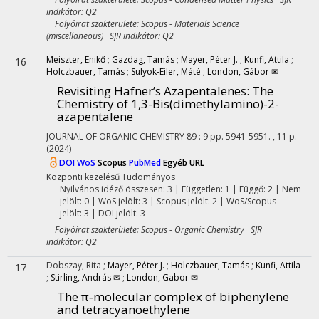
indikátor: Q2
Folyóirat szakterülete: Scopus - Materials Science
(miscellaneous) SJR indikátor: Q2
Meiszter, Enikő
;
Gazdag, Tamás
;
Mayer, Péter J.
;
Kunfi, Attila
;
16
Holczbauer, Tamás
;
Sulyok-Eiler, Máté
;
London, Gábor ✉
Revisiting Hafner’s Azapentalenes: The
Chemistry of 1,3-Bis(dimethylamino)-2-
azapentalene
JOURNAL OF ORGANIC CHEMISTRY
89
:
9
pp. 5941-5951. , 11 p.
(2024)
DOI
WoS
Scopus
PubMed
Egyéb URL
Központi kezelésű
Tudományos
Nyilvános idéző összesen: 3
| Független: 1 | Függő: 2 | Nem
jelölt: 0 | WoS jelölt: 3 | Scopus jelölt: 2 | WoS/Scopus
jelölt: 3 | DOI jelölt: 3
Folyóirat szakterülete: Scopus - Organic Chemistry SJR
indikátor: Q2
Dobszay, Rita
;
Mayer, Péter J.
;
Holczbauer, Tamás
;
Kunfi, Attila
17
;
Stirling, András ✉
;
London, Gabor ✉
The π‐molecular complex of biphenylene
and tetracyanoethylene