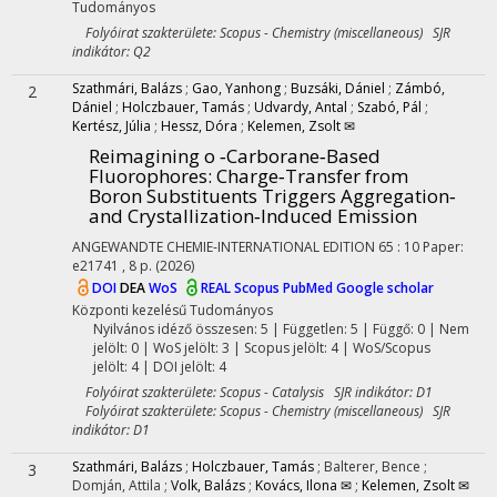
Tudományos
Folyóirat szakterülete: Scopus - Chemistry (miscellaneous) SJR
indikátor: Q2
Szathmári, Balázs
;
Gao, Yanhong
;
Buzsáki, Dániel
;
Zámbó,
2
Dániel
;
Holczbauer, Tamás
;
Udvardy, Antal
;
Szabó, Pál
;
Kertész, Júlia
;
Hessz, Dóra
;
Kelemen, Zsolt ✉
Reimagining o ‐Carborane‐Based
Fluorophores: Charge‐Transfer from
Boron Substituents Triggers Aggregation‐
and Crystallization‐Induced Emission
ANGEWANDTE CHEMIE-INTERNATIONAL EDITION
65
:
10
Paper:
e21741 , 8 p.
(2026)
DOI
DEA
WoS
REAL
Scopus
PubMed
Google scholar
Központi kezelésű
Tudományos
Nyilvános idéző összesen: 5
| Független: 5 | Függő: 0 | Nem
jelölt: 0 | WoS jelölt: 3 | Scopus jelölt: 4 | WoS/Scopus
jelölt: 4 | DOI jelölt: 4
Folyóirat szakterülete: Scopus - Catalysis SJR indikátor: D1
Folyóirat szakterülete: Scopus - Chemistry (miscellaneous) SJR
indikátor: D1
Szathmári, Balázs
;
Holczbauer, Tamás
;
Balterer, Bence
;
3
Domján, Attila
;
Volk, Balázs
;
Kovács, Ilona ✉
;
Kelemen, Zsolt ✉