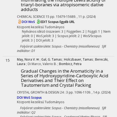
triaryl-boranes via atropisomeric dative
adducts
CHEMICAL SCIENCE
15
pp. 15679-15689. , 11 p.
(2024)
DOI
WoS
EDIT
Scopus
Egyéb URL
Központi kezelésű
Tudományos
Nyilvános idéző összesen: 3
| Független: 2 | Függő: 1 | Nem
jelölt: 0 | WoS jelölt: 3 | Scopus jelölt: 2 | WoS/Scopus
jelölt: 3 | DOI jelölt: 3
Folyóirat szakterülete: Scopus - Chemistry (miscellaneous) SJR
indikátor: D1
May, Nora V. ✉
;
Gal, G. Tamas
;
Holczbauer, Tamas
;
Bereczki,
15
Laura
;
Di Marco, Valerio B.
;
Bombicz, Petra
Gradual Changes in the Aromaticity in a
Series of Hydroxypyridine-Carboxylic Acid
Derivatives and Their Effect on
Tautomerism and Crystal Packing
CRYSTAL GROWTH & DESIGN
24
:
3
pp. 1096-1109. , 14 p.
(2024)
DOI
WoS
Scopus
Központi kezelésű
Tudományos
Folyóirat szakterülete: Scopus - Chemistry (miscellaneous) SJR
indikátor: Q2
Folyóirat szakterülete: Scopus - Condensed Matter Physics SJR