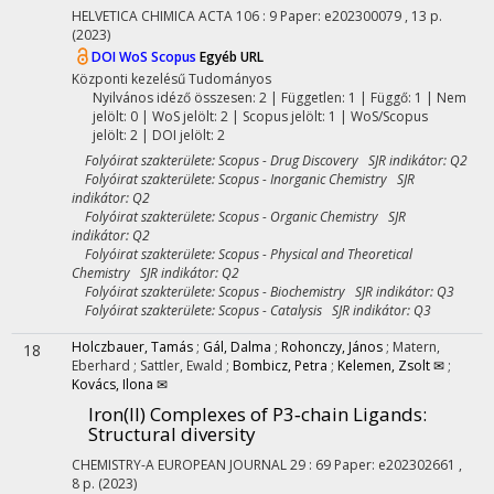
HELVETICA CHIMICA ACTA
106
:
9
Paper: e202300079 , 13 p.
(2023)
DOI
WoS
Scopus
Egyéb URL
Központi kezelésű
Tudományos
Nyilvános idéző összesen: 2
| Független: 1 | Függő: 1 | Nem
jelölt: 0 | WoS jelölt: 2 | Scopus jelölt: 1 | WoS/Scopus
jelölt: 2 | DOI jelölt: 2
Folyóirat szakterülete: Scopus - Drug Discovery SJR indikátor: Q2
Folyóirat szakterülete: Scopus - Inorganic Chemistry SJR
indikátor: Q2
Folyóirat szakterülete: Scopus - Organic Chemistry SJR
indikátor: Q2
Folyóirat szakterülete: Scopus - Physical and Theoretical
Chemistry SJR indikátor: Q2
Folyóirat szakterülete: Scopus - Biochemistry SJR indikátor: Q3
Folyóirat szakterülete: Scopus - Catalysis SJR indikátor: Q3
Holczbauer, Tamás
;
Gál, Dalma
;
Rohonczy, János
;
Matern,
18
Eberhard
;
Sattler, Ewald
;
Bombicz, Petra
;
Kelemen, Zsolt ✉
;
Kovács, Ilona ✉
Iron(II) Complexes of P3‐chain Ligands:
Structural diversity
CHEMISTRY-A EUROPEAN JOURNAL
29
:
69
Paper: e202302661 ,
8 p.
(2023)