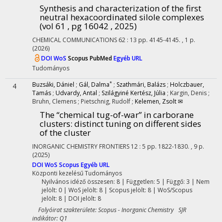
Synthesis and characterization of the first
neutral hexacoordinated silole complexes
(vol 61 , pg 16042 , 2025)
CHEMICAL COMMUNICATIONS
62
:
13
pp. 4145-4145. , 1 p.
(2026)
DOI
WoS
Scopus
PubMed
Egyéb URL
Tudományos
*
Buzsáki, Dániel
;
Gál, Dalma
;
Szathmári, Balázs
;
Holczbauer,
4
Tamás
;
Udvardy, Antal
;
Szilágyiné Kertész, Júlia
;
Kargin, Denis
;
Bruhn, Clemens
;
Pietschnig, Rudolf
;
Kelemen, Zsolt ✉
The “chemical tug-of-war” in carborane
clusters: distinct tuning on different sides
of the cluster
INORGANIC CHEMISTRY FRONTIERS
12
:
5
pp. 1822-1830. , 9 p.
(2025)
DOI
WoS
Scopus
Egyéb URL
Központi kezelésű
Tudományos
Nyilvános idéző összesen: 8
| Független: 5 | Függő: 3 | Nem
jelölt: 0 | WoS jelölt: 8 | Scopus jelölt: 8 | WoS/Scopus
jelölt: 8 | DOI jelölt: 8
Folyóirat szakterülete: Scopus - Inorganic Chemistry SJR
indikátor: Q1