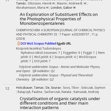
Tamás
;
Ottosson, Henrik ✉
;
Maurer, Andrew B. ✉
;
Abrahamsson, Maria ✉
;
London, Gabor ✉
An Exploration of Substituent Effects on
the Photophysical Properties of
Monobenzopentalenes
CHEMPHYSCHEM: A EUROPEAN JOURNAL OF CHEMICAL PHYSICS
AND PHYSICAL CHEMISTRY
25
:
7
Paper: e202300737 , 11 p.
(2024)
DOI
WoS
Scopus
PubMed
Egyéb URL
Központi kezelésű
Tudományos
Nyilvános idéző összesen: 7
| Független: 6 | Függő: 1 | Nem
jelölt: 0 | WoS jelölt: 6 | Scopus jelölt: 4 | WoS/Scopus
jelölt: 7 | DOI jelölt: 7
Folyóirat szakterülete: Scopus - Atomic and Molecular Physics,
and Optics SJR indikátor: Q2
Folyóirat szakterülete: Scopus - Physical and Theoretical
Chemistry SJR indikátor: Q2
Holczbauer, Tamas
;
De, Sourav
;
Soos, Tibor
;
Sobczak, Szymon
12
;
Ratajczyk, Paulina
;
Sacharczuk, Natalia
;
Katrusiak, Andrzej
Crystallisation of organic catalysts under
different conditions and their main
interaction patterns