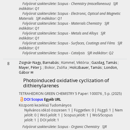
Folyóirat szakterülete: Scopus - Chemistry (miscellaneous) SJR
indikátor: Q1
Folyóirat szakterülete: Scopus - Electronic, Optical and Magnetic
Materials SJR indikátor: Q1
Folyóirat szakterülete: Scopus - Materials Chemistry SJR
indikátor: Q1
Folyóirat szakterülete: Scopus - Metals and Alloys SJR
indikátor: Q1
Folyóirat szakterülete: Scopus - Surfaces, Coatings and Films SJR
indikátor: Q1
Folyóirat szakterülete: Scopus - Catalysis SJR indikátor: Q2
Zsignár-Nagy, Barnabás
;
Kümmel, Viktória
;
Gazdag, Tamás
;
8
Mayer, Péter J.
;
Bokor, Zsófia
;
Holczbauer, Tamás
;
London,
Gábor ✉
Photoinduced oxidative cyclization of
dithienylarenes
TETRAHEDRON GREEN CHEMISTRY
5
Paper: 100076 , 5 p.
(2025)
DOI
Scopus
Egyéb URL
Központi kezelésű
Tudományos
Nyilvános idéző összesen: 1
| Független: 0 | Függő: 1 | Nem
jelölt: 0 | WoS jelölt: 1 | Scopus jelölt: 1 | WoS/Scopus
jelölt: 1 | DOI jelölt: 1
Folyóirat szakterülete: Scopus - Organic Chemistry SJR