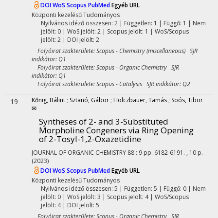
DOI
WoS
Scopus
PubMed
Egyéb URL
Központi kezelésű
Tudományos
Nyilvános idéző összesen: 2
| Független: 1 | Függő: 1 | Nem
jelölt: 0 | WoS jelölt: 2 | Scopus jelölt: 1 | WoS/Scopus
jelölt: 2 | DOI jelölt: 2
Folyóirat szakterülete: Scopus - Chemistry (miscellaneous) SJR
indikátor: Q1
Folyóirat szakterülete: Scopus - Organic Chemistry SJR
indikátor: Q1
Folyóirat szakterülete: Scopus - Catalysis SJR indikátor: Q2
Kőnig, Bálint
;
Sztanó, Gábor
;
Holczbauer, Tamás
;
Soós, Tibor
19
✉
Syntheses of 2- and 3-Substituted
Morpholine Congeners via Ring Opening
of 2-Tosyl-1,2-Oxazetidine
JOURNAL OF ORGANIC CHEMISTRY
88
:
9
pp. 6182-6191. , 10 p.
(2023)
DOI
WoS
Scopus
PubMed
Egyéb URL
Központi kezelésű
Tudományos
Nyilvános idéző összesen: 5
| Független: 5 | Függő: 0 | Nem
jelölt: 0 | WoS jelölt: 3 | Scopus jelölt: 4 | WoS/Scopus
jelölt: 4 | DOI jelölt: 5
Folyóirat szakterülete: Scopus - Organic Chemistry SJR