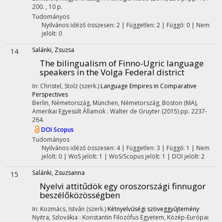
200. , 10 p.
Tudományos
Nyilvános idéző összesen: 2
| Független: 2 | Függő: 0 | Nem
jelölt: 0
Salánki, Zsuzsa
14
The bilingualism of Finno-Ugric language
speakers in the Volga Federal district
In: Christel, Stolz (szerk.)
Language Empires in Comparative
Perspectives
Berlin, Németország,
München, Németország,
Boston (MA),
Amerikai Egyesült Államok :
Walter de Gruyter
(2015)
pp. 2237-
264.
DOI
Scopus
Tudományos
Nyilvános idéző összesen: 4
| Független: 3 | Függő: 1 | Nem
jelölt: 0 | WoS jelölt: 1 | WoS/Scopus jelölt: 1 | DOI jelölt: 2
Salánki, Zsuzsanna
15
Nyelvi attitűdök egy oroszországi finnugor
beszélőközösségben
In: Kozmács, István (szerk.)
Kétnyelvűségi szöveggyűjtemény
Nyitra, Szlovákia :
Konstantin Filozófus Egyetem, Közép-Európai