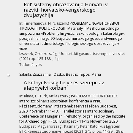
Rol' sistemy obrazovanija Horvatii v
razvitii horvatsko-vengerskogo
dvujazychija
In: Timerhanova, N. N. (szerk.)
PROBLEMY LINGVISTICHESKOI
TIPOLOGII I KULTUROLOGII : Materialy II Mezhdunarodnogo
simpoziuma «Problemy lingvisticheskoi tipologii i kulturologii»,
posvjashhennogo 90-letiyu Udmurtskogo gosudarstvennogo
universiteta i udmurtskogo filologicheskogo obrazovanija v
vuze
Izsevszk, Oroszország :
Udmurtskii gosudartsvennyi universitet
(2021)
pp. 185-188. , 4 p.
Tudományos
Salánki, Zsuzsanna
;
Oszkó, Beatrix
;
Sipos, Mária
5
A kétnyelvűség helye és szerepe az
alapnyelvi korban
In: Klima, L.; Türk, Attila (szerk.)
PÁRHUZAMOS TÖRTÉNETEK
Interdiszciplináris őstörténeti konferencia a PPKE
Régészettudományi Intézetének szervezésében Budapest,
2020. november 11–13. : Parallel stories Interdisciplinary
Conference on Hungarian Prehistory, organized by the Institute
for Archaeology, PPCU, Budapest – 11–13 November 2020.
Budapest, Magyarország :
Pázmány Péter Katolikus Egyetem
BTK, Régészettudományi Intézet
(2021)
245 p.
pp. 11-39. , 29 p.