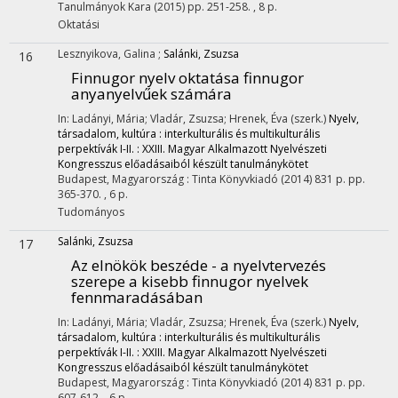
Tanulmányok Kara
(2015)
pp. 251-258. , 8 p.
Oktatási
Lesznyikova, Galina
;
Salánki, Zsuzsa
16
Finnugor nyelv oktatása finnugor
anyanyelvűek számára
In: Ladányi, Mária; Vladár, Zsuzsa; Hrenek, Éva (szerk.)
Nyelv,
társadalom, kultúra : interkulturális és multikulturális
perpektívák I-II. : XXIII. Magyar Alkalmazott Nyelvészeti
Kongresszus előadásaiból készült tanulmánykötet
Budapest, Magyarország :
Tinta Könyvkiadó
(2014)
831 p.
pp.
365-370. , 6 p.
Tudományos
Salánki, Zsuzsa
17
Az elnökök beszéde - a nyelvtervezés
szerepe a kisebb finnugor nyelvek
fennmaradásában
In: Ladányi, Mária; Vladár, Zsuzsa; Hrenek, Éva (szerk.)
Nyelv,
társadalom, kultúra : interkulturális és multikulturális
perpektívák I-II. : XXIII. Magyar Alkalmazott Nyelvészeti
Kongresszus előadásaiból készült tanulmánykötet
Budapest, Magyarország :
Tinta Könyvkiadó
(2014)
831 p.
pp.
607-612. , 6 p.