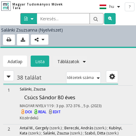
Magyar Tudományos Művek
hu
?
Tára
Salánki Zsuzsanna
(Nyelvészet)
Adatlap
Lista
Táblázatok
38 találat
Idézetek száma
Salánki, Zsuzsa
1
Csúcs Sándor 80 éves
MAGYAR NYELV
119
:
3
pp. 372-376. , 5 p.
(2023)
DOI
REAL
EDIT
Közérdekű
Antal M., Gergely
(szerk.)
;
Bereczki, András
(szerk.)
;
Kubínyi,
2
Kata
(szerk.)
;
Salánki, Zsuzsa
(szerk.)
;
Szabó, Ditta
(szerk.)