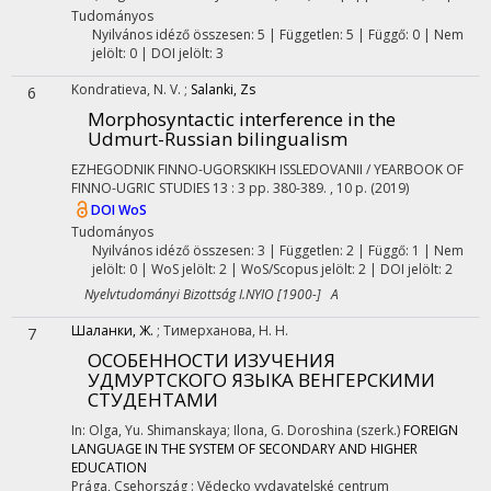
Tudományos
Nyilvános idéző összesen: 5
| Független: 5 | Függő: 0 | Nem
jelölt: 0 | DOI jelölt: 3
Kondratieva, N. V.
;
Salanki, Zs
6
Morphosyntactic interference in the
Udmurt-Russian bilingualism
EZHEGODNIK FINNO-UGORSKIKH ISSLEDOVANII / YEARBOOK OF
FINNO-UGRIC STUDIES
13
:
3
pp. 380-389. , 10 p.
(2019)
DOI
WoS
Tudományos
Nyilvános idéző összesen: 3
| Független: 2 | Függő: 1 | Nem
jelölt: 0 | WoS jelölt: 2 | WoS/Scopus jelölt: 2 | DOI jelölt: 2
Nyelvtudományi Bizottság I.NYIO [1900-] A
Шаланки, Ж.
;
Тимерханова, Н. Н.
7
ОСОБЕННОСТИ ИЗУЧЕНИЯ
УДМУРТСКОГО ЯЗЫКА ВЕНГЕРСКИМИ
СТУДЕНТАМИ
In: Olga, Yu. Shimanskaya; Ilona, G. Doroshina (szerk.)
FOREIGN
LANGUAGE IN THE SYSTEM OF SECONDARY AND HIGHER
EDUCATION
Prága, Csehország :
Vědecko vydavatelské centrum