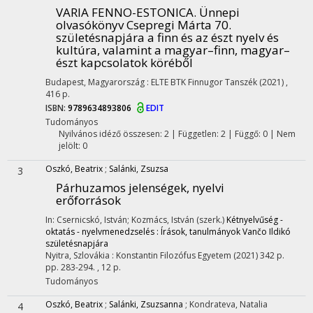
VARIA FENNO-ESTONICA. Ünnepi
olvasókönyv Csepregi Márta 70.
születésnapjára a finn és az észt nyelv és
kultúra, valamint a magyar–finn, magyar–
észt kapcsolatok köréből
Budapest, Magyarország :
ELTE BTK Finnugor Tanszék
(2021)
,
416 p.
ISBN:
9789634893806
EDIT
Tudományos
Nyilvános idéző összesen: 2
| Független: 2 | Függő: 0 | Nem
jelölt: 0
Oszkó, Beatrix
;
Salánki, Zsuzsa
3
Párhuzamos jelenségek, nyelvi
erőforrások
In: Csernicskó, István; Kozmács, István (szerk.)
Kétnyelvűség -
oktatás - nyelvmenedzselés : Írások, tanulmányok Vančo Ildikó
születésnapjára
Nyitra, Szlovákia :
Konstantin Filozófus Egyetem
(2021)
342 p.
pp. 283-294. , 12 p.
Tudományos
Oszkó, Beatrix
;
Salánki, Zsuzsanna
;
Kondrateva, Natalia
4