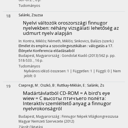
Tudományos
Salánki, Zsuzsa
18
Nyelvi változók oroszországi finnugor
nyelvekben: néhány vizsgálati lehetőség az
udmurt nyelv alapján
In: Kontra, Miklós; Németh, Miklós; Sinkovics, Balázs (szerk.)
Elmélet és empíria a szociolingvisztikában : válogatás a 17.
Élőnyelvi Konferencia előadásaiból
Budapest, Magyarország :
Gondolat Kiadó
(2013)
562 p.
pp.
518-533. , 16 p.
Tudományos
Nyilvános idéző összesen: 1
| Független: 1 | Függő: 0 | Nem
jelölt: 0
Csepregi, M
;
Oszkó, B
;
Ruttkay-Miklián, E
;
Salánki, Zs
19
Madártávlatból CD-ROM = A bird’s eye
wiew = С высоты птичъего полёта
:
Interaktív szemléltető anyag a finnugor
nyelvrokonságról
Budapest, Magyarország :
Finnugor Népek Világkongresszusa
Magyar Nemzeti Szervezete
(2012)
Zárolt
Oktatási