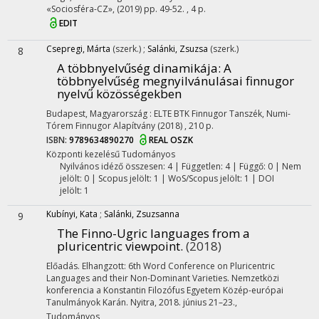
«Sociosféra-CZ»
,
(2019)
pp. 49-52. , 4 p.
EDIT
Csepregi, Márta
(szerk.)
;
Salánki, Zsuzsa
(szerk.)
8
A többnyelvűség dinamikája
: A
többnyelvűség megnyilvánulásai finnugor
nyelvű közösségekben
Budapest, Magyarország :
ELTE BTK Finnugor Tanszék
,
Numi-
Tórem Finnugor Alapítvány
(2018)
,
210 p.
ISBN:
9789634890270
REAL
OSZK
Központi kezelésű
Tudományos
Nyilvános idéző összesen: 4
| Független: 4 | Függő: 0 | Nem
jelölt: 0 | Scopus jelölt: 1 | WoS/Scopus jelölt: 1 | DOI
jelölt: 1
Kubínyi, Kata
;
Salánki, Zsuzsanna
9
The Finno-Ugric languages from a
pluricentric viewpoint.
(2018)
Előadás. Elhangzott: 6th Word Conference on Pluricentric
Languages and their Non-Dominant Varieties. Nemzetközi
konferencia a Konstantin Filozófus Egyetem Közép-európai
Tanulmányok Karán. Nyitra, 2018. június 21–23.
,
Tudományos