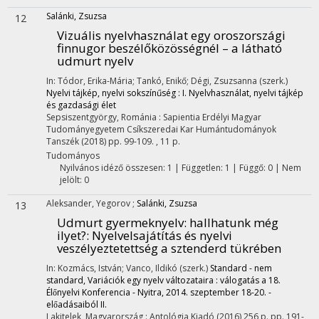
Salánki, Zsuzsa
12
Vizuális nyelvhasználat egy oroszországi
finnugor beszélőközösségnél – a látható
udmurt nyelv
In: Tódor, Erika-Mária; Tankó, Enikő; Dégi, Zsuzsanna (szerk.)
Nyelvi tájkép, nyelvi sokszínűség : I. Nyelvhasználat, nyelvi tájkép
és gazdasági élet
Sepsiszentgyörgy, Románia :
Sapientia Erdélyi Magyar
Tudományegyetem Csíkszeredai Kar Humántudományok
Tanszék
(2018)
pp. 99-109. , 11 p.
Tudományos
Nyilvános idéző összesen: 1
| Független: 1 | Függő: 0 | Nem
jelölt: 0
Aleksander, Yegorov
;
Salánki, Zsuzsa
13
Udmurt gyermeknyelv: hallhatunk még
ilyet?
: Nyelvelsajátítás és nyelvi
veszélyeztetettség a sztenderd tükrében
In: Kozmács, István; Vanco, Ildikó (szerk.)
Standard - nem
standard, Variációk egy nyelv változataira : válogatás a 18.
Élőnyelvi Konferencia - Nyitra, 2014. szeptember 18-20. -
előadásaiból II.
Lakitelek, Magyarország :
Antológia Kiadó
(2016)
256 p.
pp. 191-