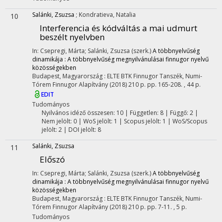
Salánki, Zsuzsa
;
Kondratieva, Natalia
10
Interferencia és kódváltás a mai udmurt
beszélt nyelvben
In: Csepregi, Márta; Salánki, Zsuzsa (szerk.)
A többnyelvűség
dinamikája : A többnyelvűség megnyilvánulásai finnugor nyelvű
közösségekben
Budapest, Magyarország :
ELTE BTK Finnugor Tanszék
,
Numi-
Tórem Finnugor Alapítvány
(2018)
210 p.
pp. 165-208. , 44 p.
EDIT
Tudományos
Nyilvános idéző összesen: 10
| Független: 8 | Függő: 2 |
Nem jelölt: 0 | WoS jelölt: 1 | Scopus jelölt: 1 | WoS/Scopus
jelölt: 2 | DOI jelölt: 8
Salánki, Zsuzsa
11
Előszó
In: Csepregi, Márta; Salánki, Zsuzsa (szerk.)
A többnyelvűség
dinamikája : A többnyelvűség megnyilvánulásai finnugor nyelvű
közösségekben
Budapest, Magyarország :
ELTE BTK Finnugor Tanszék
,
Numi-
Tórem Finnugor Alapítvány
(2018)
210 p.
pp. 7-11. , 5 p.
Tudományos