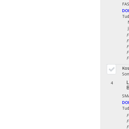
FA
DO
Tu
Fol
Fol
Fol
Fol
Fol
Kos
So
L
4
B
SM
DO
Tu
Fol
Fol
Fol