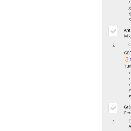
Fol
X. 
Reg
Szo
Ant
Mik
C
2
GER
Tu
Fol
Fol
Fol
Fol
Fol
Grá
Per
T
3
A