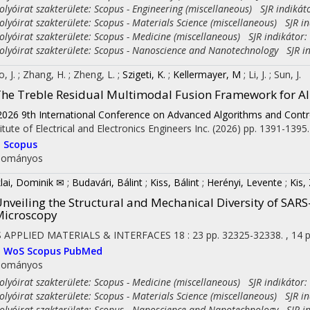
yóirat szakterülete: Scopus - Engineering (miscellaneous) SJR indikát
yóirat szakterülete: Scopus - Materials Science (miscellaneous) SJR in
yóirat szakterülete: Scopus - Medicine (miscellaneous) SJR indikátor:
yóirat szakterülete: Scopus - Nanoscience and Nanotechnology SJR in
o, J.
;
Zhang, H.
;
Zheng, L.
;
Szigeti, K.
;
Kellermayer, M
;
Li, J.
;
Sun, J.
he Treble Residual Multimodal Fusion Framework for Al
2026 9th International Conference on Advanced Algorithms and Contr
titute of Electrical and Electronics Engineers Inc.
(2026)
pp. 1391-1395. 
I
Scopus
dományos
klai, Dominik ✉
;
Budavári, Bálint
;
Kiss, Bálint
;
Herényi, Levente
;
Kis,
nveiling the Structural and Mechanical Diversity of SAR
Microscopy
 APPLIED MATERIALS & INTERFACES
18
:
23
pp. 32325-32338. , 14 
I
WoS
Scopus
PubMed
dományos
yóirat szakterülete: Scopus - Medicine (miscellaneous) SJR indikátor:
yóirat szakterülete: Scopus - Materials Science (miscellaneous) SJR in
yóirat szakterülete: Scopus - Nanoscience and Nanotechnology SJR in