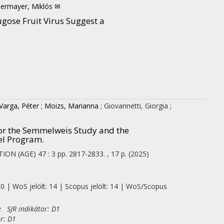
lermayer, Miklós ✉
ose Fruit Virus Suggest a
Varga, Péter
;
Moizs, Marianna
;
Giovannetti, Giorgia
;
for the Semmelweis Study and the
l Program.
TION (AGE)
47
:
3
pp. 2817-2833. , 17 p.
(2025)
 0 | WoS jelölt: 14 | Scopus jelölt: 14 | WoS/Scopus
e SJR indikátor: D1
r: D1