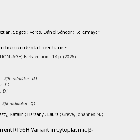
sztián, Szigeti
;
Veres, Dániel Sándor
;
Kellermayer,
 on human dental mechanics
TION (AGE)
Early edition
, 14 p.
(2026)
e SJR indikátor: D1
r: D1
r: D1
 SJR indikátor: Q1
zty, Katalin
;
Harsányi, Laura
;
Greve, Johannes N.
;
rent R196H Variant in Cytoplasmic β‐