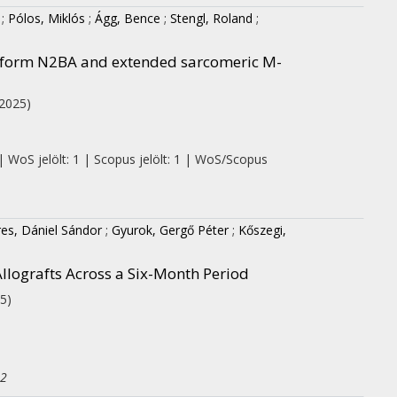
;
Pólos, Miklós
;
Ágg, Bence
;
Stengl, Roland
;
soform N2BA and extended sarcomeric M-
(2025)
| WoS jelölt: 1 | Scopus jelölt: 1 | WoS/Scopus
res, Dániel Sándor
;
Gyurok, Gergő Péter
;
Kőszegi,
llografts Across a Six-Month Period
5)
Q2