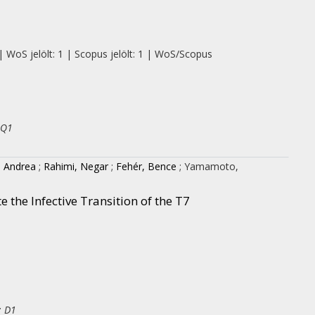
| WoS jelölt: 1 | Scopus jelölt: 1 | WoS/Scopus
 Q1
, Andrea
;
Rahimi, Negar
;
Fehér, Bence
;
Yamamoto,
 the Infective Transition of the T7
: D1