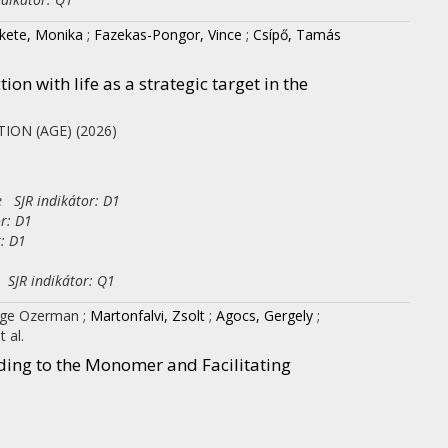
kete, Monika
;
Fazekas-Pongor, Vince
;
Csípő, Tamás
ction with life as a strategic target in the
TION (AGE)
(2026)
e SJR indikátor: D1
r: D1
r: D1
 SJR indikátor: Q1
ilge Ozerman
;
Martonfalvi, Zsolt
;
Agocs, Gergely
;
t al.
nding to the Monomer and Facilitating