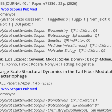
SEB JOURNAL
40
:
1
Paper: e71386 , 22 p.
(2026)
I
WoS
Scopus
PubMed
dományos
Nyilvános idéző összesen: 1
| Független: 0 | Függő: 1 | Nem jelölt: 0 
jelölt: 1 | DOI jelölt: 1
yóirat szakterülete: Scopus - Biochemistry SJR indikátor: Q1
yóirat szakterülete: Scopus - Biotechnology SJR indikátor: Q1
yóirat szakterülete: Scopus - Genetics SJR indikátor: Q1
yóirat szakterülete: Scopus - Medicine (miscellaneous) SJR indikátor:
yóirat szakterülete: Scopus - Molecular Biology SJR indikátor: Q2
ik, Luca Elizabet
;
Cervenak, Miklós
;
Sziklai, Dominik
;
Balogh-Molnár
ma
;
Konno, Hiroki
;
Kodera, Noriyuki
;
Flechsig, Holger
et al.
arge-Scale Structural Dynamics in the Tail Fiber Modulate
acteriophage
ALL
Paper: e74269 , 14 p.
(2026)
I
WoS
Scopus
PubMed
dományos
yóirat szakterülete: Scopus - Biomaterials SJR indikátor: D1
yóirat szakterülete: Scopus - Biotechnology SJR indikátor: D1
yóirat szakterülete: Scopus - Chemistry (miscellaneous) SJR indikátor