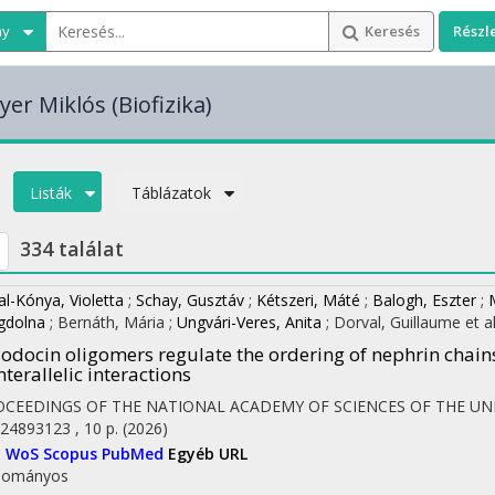
ny
Keresés
Részl
yer Miklós
(Biofizika)
Listák
Táblázatok
334 találat
al-Kónya, Violetta
;
Schay, Gusztáv
;
Kétszeri, Máté
;
Balogh, Eszter
;
gdolna
;
Bernáth, Mária
;
Ungvári-Veres, Anita
;
Dorval, Guillaume
et al
odocin oligomers regulate the ordering of nephrin chain
nterallelic interactions
OCEEDINGS OF THE NATIONAL ACADEMY OF SCIENCES OF THE UN
24893123 , 10 p.
(2026)
I
WoS
Scopus
PubMed
Egyéb URL
dományos