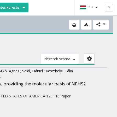
hu
etes keresés
?
Idézetek száma
Mikó, Ágnes
;
Seidl, Dániel
;
Keszthelyi, Tália
.
s, providing the molecular basis of NPHS2
ITED STATES OF AMERICA
123
:
16
Paper: