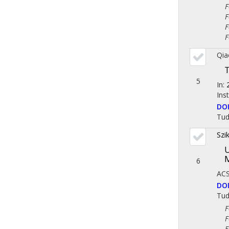
Fol
Fol
Fol
Fol
Qia
T
5
In:
Ins
DO
Tu
Szi
U
6
ACS
DO
Tu
Fol
Fol
Fol