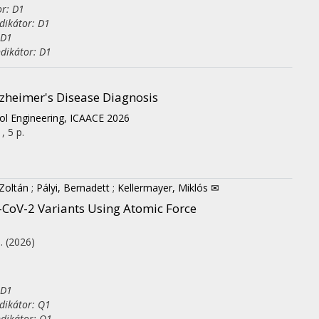
or: D1
dikátor: D1
 D1
dikátor: D1
zheimer's Disease Diagnosis
ol Engineering, ICAACE 2026
, 5 p.
 Zoltán
;
Pályi, Bernadett
;
Kellermayer, Miklós ✉
S-CoV-2 Variants Using Atomic Force
p.
(2026)
 D1
dikátor: Q1
dikátor: Q1