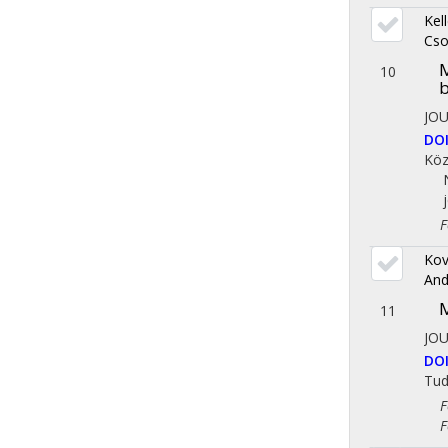
Kel
Cso
M
10
JO
DO
Köz
Fol
Kov
And
M
11
JO
DO
Tu
Fol
Fol