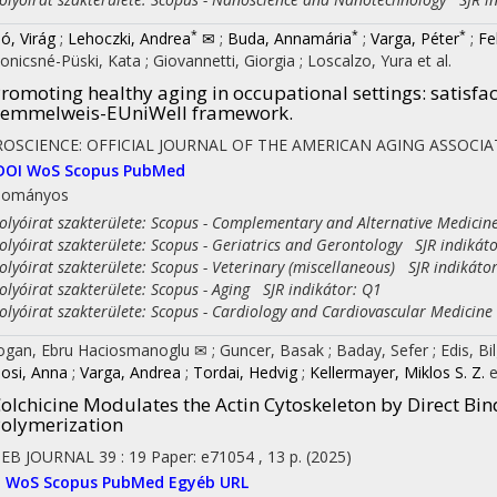
*
*
*
ó, Virág
;
Lehoczki, Andrea
✉
;
Buda, Annamária
;
Varga, Péter
;
Fe
onicsné-Püski, Kata
;
Giovannetti, Giorgia
;
Loscalzo, Yura
et al.
romoting healthy aging in occupational settings
: satisfa
Semmelweis-EUniWell framework.
OSCIENCE: OFFICIAL JOURNAL OF THE AMERICAN AGING ASSOCIA
DOI
WoS
Scopus
PubMed
dományos
yóirat szakterülete: Scopus - Complementary and Alternative Medicin
yóirat szakterülete: Scopus - Geriatrics and Gerontology SJR indikáto
yóirat szakterülete: Scopus - Veterinary (miscellaneous) SJR indikáto
yóirat szakterülete: Scopus - Aging SJR indikátor: Q1
yóirat szakterülete: Scopus - Cardiology and Cardiovascular Medicine
ogan, Ebru Haciosmanoglu ✉
;
Guncer, Basak
;
Baday, Sefer
;
Edis, B
losi, Anna
;
Varga, Andrea
;
Tordai, Hedvig
;
Kellermayer, Miklos S. Z.
e
olchicine Modulates the Actin Cytoskeleton by Direct Bi
olymerization
SEB JOURNAL
39
:
19
Paper: e71054 , 13 p.
(2025)
I
WoS
Scopus
PubMed
Egyéb URL