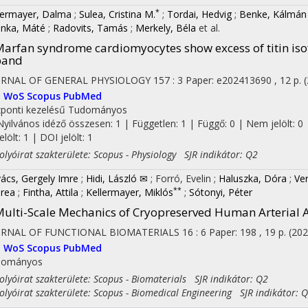
*
lermayer, Dalma
;
Sulea, Cristina M.
;
Tordai, Hedvig
;
Benke, Kálmán
nka, Máté
;
Radovits, Tamás
;
Merkely, Béla
et al.
arfan syndrome cardiomyocytes show excess of titin i
band
URNAL OF GENERAL PHYSIOLOGY
157
:
3
Paper: e202413690 , 12 p.
I
WoS
Scopus
PubMed
ponti kezelésű
Tudományos
Nyilvános idéző összesen: 1
| Független: 1 | Függő: 0 | Nem jelölt: 0 
jelölt: 1 | DOI jelölt: 1
yóirat szakterülete: Scopus - Physiology SJR indikátor: Q2
ács, Gergely Imre
;
Hidi, László ✉
;
Forró, Evelin
;
Haluszka, Dóra
;
Ve
**
rea
;
Fintha, Attila
;
Kellermayer, Miklós
;
Sótonyi, Péter
ulti-Scale Mechanics of Cryopreserved Human Arterial A
URNAL OF FUNCTIONAL BIOMATERIALS
16
:
6
Paper: 198 , 19 p.
(202
I
WoS
Scopus
PubMed
dományos
yóirat szakterülete: Scopus - Biomaterials SJR indikátor: Q2
yóirat szakterülete: Scopus - Biomedical Engineering SJR indikátor: 