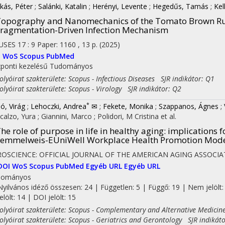
kás, Péter
;
Salánki, Katalin
;
Herényi, Levente
;
Hegedűs, Tamás
;
Kel
opography and Nanomechanics of the Tomato Brown Rug
ragmentation-Driven Infection Mechanism
USES
17
:
9
Paper: 1160 , 13 p.
(2025)
I
WoS
Scopus
PubMed
ponti kezelésű
Tudományos
yóirat szakterülete: Scopus - Infectious Diseases SJR indikátor: Q1
yóirat szakterülete: Scopus - Virology SJR indikátor: Q2
*
ó, Virág
;
Lehoczki, Andrea
✉
;
Fekete, Monika
;
Szappanos, Ágnes
;
calzo, Yura
;
Giannini, Marco
;
Polidori, M Cristina
et al.
he role of purpose in life in healthy aging
: implications 
emmelweis-EUniWell Workplace Health Promotion Mode
OSCIENCE: OFFICIAL JOURNAL OF THE AMERICAN AGING ASSOCIA
DOI
WoS
Scopus
PubMed
Egyéb URL
Egyéb URL
dományos
Nyilvános idéző összesen: 24
| Független: 5 | Függő: 19 | Nem jelölt:
jelölt: 14 | DOI jelölt: 15
yóirat szakterülete: Scopus - Complementary and Alternative Medicin
yóirat szakterülete: Scopus - Geriatrics and Gerontology SJR indikáto