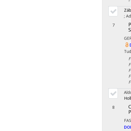
Záb
;
Ad
P
7
GER
Tu
Fol
Fol
Fol
Fol
Fol
Ald
Hol
C
8
P
FA
DO