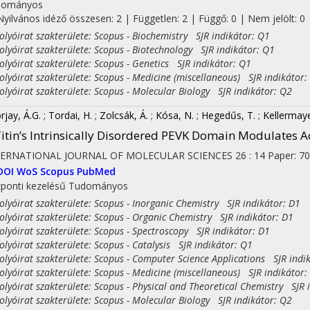
dományos
Nyilvános idéző összesen: 2
| Független: 2 | Függő: 0 | Nem jelölt: 0 |
yóirat szakterülete: Scopus - Biochemistry SJR indikátor: Q1
yóirat szakterülete: Scopus - Biotechnology SJR indikátor: Q1
yóirat szakterülete: Scopus - Genetics SJR indikátor: Q1
on
yóirat szakterülete: Scopus - Medicine (miscellaneous) SJR indikátor:
yóirat szakterülete: Scopus - Molecular Biology SJR indikátor: Q2
rjay, Á.G.
;
Tordai, H.
;
Zolcsák, Á.
;
Kósa, N.
;
Hegedűs, T.
;
Kellermay
itin’s Intrinsically Disordered PEVK Domain Modulates A
TERNATIONAL JOURNAL OF MOLECULAR SCIENCES
26
:
14
Paper: 70
DOI
WoS
Scopus
PubMed
ponti kezelésű
Tudományos
yóirat szakterülete: Scopus - Inorganic Chemistry SJR indikátor: D1
yóirat szakterülete: Scopus - Organic Chemistry SJR indikátor: D1
yóirat szakterülete: Scopus - Spectroscopy SJR indikátor: D1
yóirat szakterülete: Scopus - Catalysis SJR indikátor: Q1
yóirat szakterülete: Scopus - Computer Science Applications SJR indi
yóirat szakterülete: Scopus - Medicine (miscellaneous) SJR indikátor:
yóirat szakterülete: Scopus - Physical and Theoretical Chemistry SJR 
yóirat szakterülete: Scopus - Molecular Biology SJR indikátor: Q2