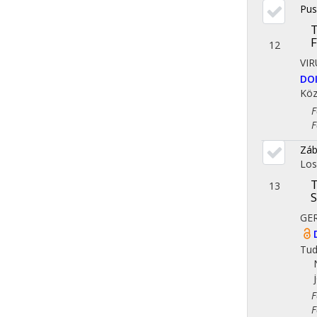
Pus
T
F
12
VIR
DO
Köz
Fol
Fol
Záb
Los
T
13
S
GER
Tu
Fol
Fol