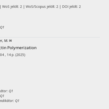
 WoS jelölt: 2 | WoS/Scopus jelölt: 2 | DOI jelölt: 2
 Q1
er, M. ✉
ctin Polymerization
04 , 14 p.
(2025)
kátor: Q1
 Q1
indikátor: Q1