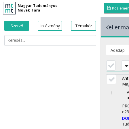
Magyar Tudományos
Közlemé
Művek Tára
Szerző
Intézmény
Témakör
Kellerma
Adatlap
Ant
Ma
P
1
i
PR
e25
DO
Tu