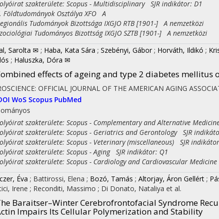
yóirat szakterülete: Scopus - Multidisciplinary SJR indikátor: D1
Földtudományok Osztálya XFO A
ionális Tudományok Bizottsága IXGJO RTB [1901-] A nemzetközi
ciológiai Tudományos Bizottság IXGJO SZTB [1901-] A nemzetközi
al, Sarolta ✉
;
Haba, Kata Sára
;
Szebényi, Gábor
;
Horváth, Ildikó
;
Kri
lós
;
Haluszka, Dóra ✉
ombined effects of ageing and type 2 diabetes mellitus
OSCIENCE: OFFICIAL JOURNAL OF THE AMERICAN AGING ASSOCIA
DOI
WoS
Scopus
PubMed
dományos
yóirat szakterülete: Scopus - Complementary and Alternative Medicin
yóirat szakterülete: Scopus - Geriatrics and Gerontology SJR indikáto
yóirat szakterülete: Scopus - Veterinary (miscellaneous) SJR indikáto
yóirat szakterülete: Scopus - Aging SJR indikátor: Q1
yóirat szakterülete: Scopus - Cardiology and Cardiovascular Medicine
czer, Éva
;
Battirossi, Elena
;
Bozó, Tamás
;
Altorjay, Áron Gellért
;
Pás
tici, Irene
;
Reconditi, Massimo
;
Di Donato, Nataliya
et al.
he Baraitser–Winter Cerebrofrontofacial Syndrome Recur
ctin Impairs Its Cellular Polymerization and Stability