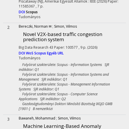
Piscataway (NJ), Amerikai Egyesült Államok :
IEEE
(2026)
Paper:
11585367 , 7 p.
DOI
Scopus
Tudományos
Bereczki, Norman ✉
;
Simon, Vilmos
2
Novel V2X-based traffic congestion
prediction system
Big Data Research
43
Paper: 100577 , 9 p.
(2026)
DOI
WoS
Scopus
Egyéb URL
Tudományos
Folyóirat szakterülete: Scopus - Information Systems SJR
indikátor: Q1
Folyóirat szakterülete: Scopus - Information Systems and
Management SJR indikátor: Q1
Folyóirat szakterülete: Scopus - Management Information
Systems SJR indikátor: Q1
Folyóirat szakterülete: Scopus - Computer Science
Applications SJR indikátor: Q2
Gazdaságtudományi Doktori Minősítő Bizottság IXGJO GMB
[1901-] B nemzetközi
Bawaneh, Mohammad
;
Simon, Vilmos
3
Machine Learning-Based Anomaly