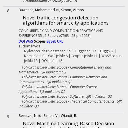
X. Földtudományok Osztálya XFO A
Bawaneh, Mohammad ✉
;
Simon, Vilmos
8
Novel traffic congestion detection
algorithms for smart city applications
CONCURRENCY AND COMPUTATION: PRACTICE AND
EXPERIENCE
35
:
5
Paper: e7563 , 23 p.
(2023)
DOI
WoS
Scopus
Egyéb URL
Tudományos
Nyilvános idéző összesen: 19
| Független: 17 | Függő: 2 |
Nem jelölt: 0 | WoS jelölt: 8 | Scopus jelölt: 11 | WoS/Scopus
jelölt: 13 | DOI jelölt: 18
Folyóirat szakterülete: Scopus - Computational Theory and
Mathematics SJR indikátor: Q2
Folyóirat szakterülete: Scopus - Computer Networks and
Communications SJR indikátor: Q2
Folyóirat szakterülete: Scopus - Computer Science
Applications SJR indikátor: Q2
Folyóirat szakterülete: Scopus - Software SJR indikátor: Q3
Folyóirat szakterülete: Scopus - Theoretical Computer Science SJR
indikátor: Q3
Bereczki, N. ✉
;
Simon, V.
;
Wiandt, B.
9
Novel Machine-Learning-Based Decision