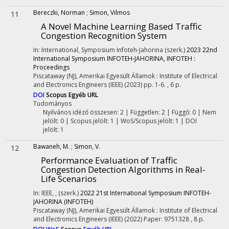
Bereczki, Norman
;
Simon, Vilmos
11
A Novel Machine Learning Based Traffic
Congestion Recognition System
In: International, Symposium Infoteh-Jahorina (szerk.)
2023 22nd
International Symposium INFOTEH-JAHORINA, INFOTEH :
Proceedings
Piscataway (NJ), Amerikai Egyesült Államok :
Institute of Electrical
and Electronics Engineers (IEEE)
(2023)
pp. 1-6. , 6 p.
DOI
Scopus
Egyéb URL
Tudományos
Nyilvános idéző összesen: 2
| Független: 2 | Függő: 0 | Nem
jelölt: 0 | Scopus jelölt: 1 | WoS/Scopus jelölt: 1 | DOI
jelölt: 1
Bawaneh, M.
;
Simon, V.
12
Performance Evaluation of Traffic
Congestion Detection Algorithms in Real-
Life Scenarios
In: IEEE, , (szerk.)
2022 21st International Symposium INFOTEH-
JAHORINA (INFOTEH)
Piscataway (NJ), Amerikai Egyesült Államok :
Institute of Electrical
and Electronics Engineers (IEEE)
(2022)
Paper: 9751328 , 8 p.