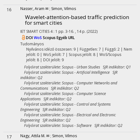
Nasser, Aram ✉
;
Simon, Vilmos
16
Wavelet‐attention‐based traffic prediction
for smart cities
IET SMART CITIES
4
:
1
pp. 3-16. , 14 p.
(2022)
DOI
WoS
Scopus
Egyéb URL
Tudományos
Nyilvános idéző összesen: 9
| Független: 7 | Függő: 2 | Nem
jelölt: 0 | WoS jelölt: 7 | Scopus jelölt: 8 | WoS/Scopus
jelölt: 8 | DOI jelölt: 9
Folyóirat szakterülete: Scopus - Urban Studies SJR indikátor: Q1
Folyóirat szakterülete: Scopus - Artificial Intelligence SJR
indikátor: Q2
Folyóirat szakterülete: Scopus - Computer Networks and
Communications SJR indikátor: Q2
Folyóirat szakterülete: Scopus - Computer Science
Applications SJR indikátor: Q2
Folyóirat szakterülete: Scopus - Control and Systems
Engineering SJR indikátor: Q2
Folyóirat szakterülete: Scopus - Electrical and Electronic
Engineering SJR indikátor: Q2
Folyóirat szakterülete: Scopus - Software SJR indikátor: Q2
Nagy, Attila M. ✉
;
Simon, Vilmos
17