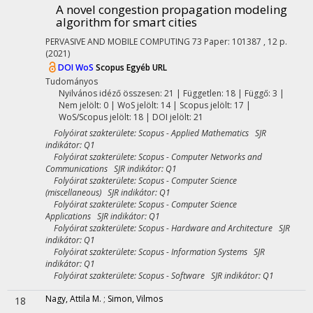
A novel congestion propagation modeling
algorithm for smart cities
PERVASIVE AND MOBILE COMPUTING
73
Paper: 101387 , 12 p.
(2021)
DOI
WoS
Scopus
Egyéb URL
Tudományos
Nyilvános idéző összesen: 21
| Független: 18 | Függő: 3 |
Nem jelölt: 0 | WoS jelölt: 14 | Scopus jelölt: 17 |
WoS/Scopus jelölt: 18 | DOI jelölt: 21
Folyóirat szakterülete: Scopus - Applied Mathematics SJR
indikátor: Q1
Folyóirat szakterülete: Scopus - Computer Networks and
Communications SJR indikátor: Q1
Folyóirat szakterülete: Scopus - Computer Science
(miscellaneous) SJR indikátor: Q1
Folyóirat szakterülete: Scopus - Computer Science
Applications SJR indikátor: Q1
Folyóirat szakterülete: Scopus - Hardware and Architecture SJR
indikátor: Q1
Folyóirat szakterülete: Scopus - Information Systems SJR
indikátor: Q1
Folyóirat szakterülete: Scopus - Software SJR indikátor: Q1
Nagy, Attila M.
;
Simon, Vilmos
18