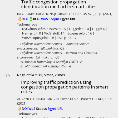
Traffic congestion propagation
identification method in smart cities
INFOCOMMUNICATIONS JOURNAL
13
:
1
pp. 45-57. , 13 p.
(2021)
DOI
REAL
WoS
Scopus
Egyéb URL
Tudományos
Nyilvános idéző összesen: 18
| Független: 14 | Függő: 4 |
Nem jelölt: 0 | WoS jelölt: 14 | Scopus jelölt: 16 |
WoS/Scopus jelölt: 16 | DOI jelölt: 17
Folyóirat szakterülete: Scopus - Computer Science
(miscellaneous) SJR indikátor: Q3
Folyóirat szakterülete: Scopus - Electrical and Electronic
Engineering SJR indikátor: Q3
VI. Műszaki Tudományok Osztálya VIMTO A
X. Földtudományok Osztálya XFO A
Nagy, Attila M. ✉
;
Simon, Vilmos
19
Improving traffic prediction using
congestion propagation patterns in smart
cities
ADVANCED ENGINEERING INFORMATICS
50
Paper: 101343 , 11 p.
(2021)
DOI
WoS
Scopus
Egyéb URL
Tudományos