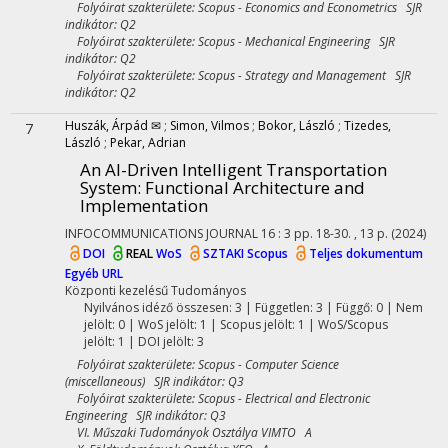
Folyóirat szakterülete: Scopus - Economics and Econometrics SJR
indikátor: Q2
Folyóirat szakterülete: Scopus - Mechanical Engineering SJR
indikátor: Q2
Folyóirat szakterülete: Scopus - Strategy and Management SJR
indikátor: Q2
Huszák, Árpád ✉
;
Simon, Vilmos
;
Bokor, László
;
Tizedes,
7
László
;
Pekar, Adrian
An AI-Driven Intelligent Transportation
System: Functional Architecture and
Implementation
INFOCOMMUNICATIONS JOURNAL
16
:
3
pp. 18-30. , 13 p.
(2024)
DOI
REAL
WoS
SZTAKI
Scopus
Teljes dokumentum
Egyéb URL
Központi kezelésű
Tudományos
Nyilvános idéző összesen: 3
| Független: 3 | Függő: 0 | Nem
jelölt: 0 | WoS jelölt: 1 | Scopus jelölt: 1 | WoS/Scopus
jelölt: 1 | DOI jelölt: 3
Folyóirat szakterülete: Scopus - Computer Science
(miscellaneous) SJR indikátor: Q3
Folyóirat szakterülete: Scopus - Electrical and Electronic
Engineering SJR indikátor: Q3
VI. Műszaki Tudományok Osztálya VIMTO A