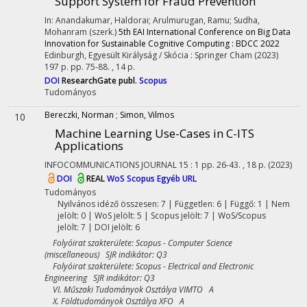
Support System for Fraud Prevention
In: Anandakumar, Haldorai; Arulmurugan, Ramu; Sudha,
Mohanram (szerk.)
5th EAI International Conference on Big Data
Innovation for Sustainable Cognitive Computing : BDCC 2022
Edinburgh, Egyesült Királyság / Skócia :
Springer Cham
(2023)
197 p.
pp. 75-88. , 14 p.
DOI
ResearchGate publ.
Scopus
Tudományos
Bereczki, Norman
;
Simon, Vilmos
10
Machine Learning Use-Cases in C-ITS
Applications
INFOCOMMUNICATIONS JOURNAL
15
:
1
pp. 26-43. , 18 p.
(2023)
DOI
REAL
WoS
Scopus
Egyéb URL
Tudományos
Nyilvános idéző összesen: 7
| Független: 6 | Függő: 1 | Nem
jelölt: 0 | WoS jelölt: 5 | Scopus jelölt: 7 | WoS/Scopus
jelölt: 7 | DOI jelölt: 6
Folyóirat szakterülete: Scopus - Computer Science
(miscellaneous) SJR indikátor: Q3
Folyóirat szakterülete: Scopus - Electrical and Electronic
Engineering SJR indikátor: Q3
VI. Műszaki Tudományok Osztálya VIMTO A
X. Földtudományok Osztálya XFO A