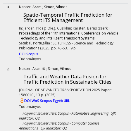
Nasser, Aram
;
Simon, Vilmos
5
Spatio-Temporal Traffic Prediction for
Efficient ITS Management
In: Jeroen, Ploeg; Oleg, Gusikhin; Karsten, Berns (szerk.)
Proceedings of the 11th International Conference on Vehicle
Technology and Intelligent Transport Systems
Setubal, Portugália :
SCITEPRESS - Science and Technology
Publications
(2025)
pp. 45-53. , 9 p.
DOI
Scopus
Tudományos
Nasser, Aram ✉
;
Simon, Vilmos
6
Traffic and Weather Data Fusion for
Traffic Prediction in Sustainable Cities
JOURNAL OF ADVANCED TRANSPORTATION
2025
Paper:
1580010 , 13 p.
(2025)
DOI
WoS
Scopus
Egyéb URL
Tudományos
Folyóirat szakterülete: Scopus - Automotive Engineering SJR
indikátor: Q2
Folyóirat szakterülete: Scopus - Computer Science
Applications SJR indikátor: Q2