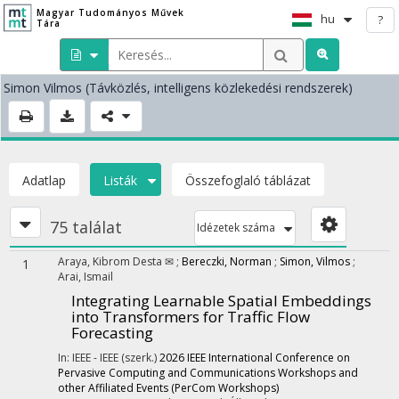
Magyar Tudományos Művek
hu
?
Tára
Simon Vilmos
(Távközlés, intelligens közlekedési rendszerek)
Adatlap
Listák
Összefoglaló táblázat
75 találat
Idézetek száma
Araya, Kibrom Desta ✉
;
Bereczki, Norman
;
Simon, Vilmos
;
1
Arai, Ismail
Integrating Learnable Spatial Embeddings
into Transformers for Traffic Flow
Forecasting
In: IEEE - IEEE (szerk.)
2026 IEEE International Conference on
Pervasive Computing and Communications Workshops and
other Affiliated Events (PerCom Workshops)