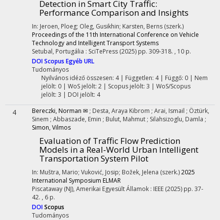
Detection in Smart City Traffic:
Performance Comparison and Insights
In: Jeroen, Ploeg; Oleg, Gusikhin; Karsten, Berns (szerk.)
Proceedings of the 11th International Conference on Vehicle
Technology and Intelligent Transport Systems
Setubal, Portugália :
SciTePress
(2025)
pp. 309-318. , 10 p.
DOI
Scopus
Egyéb URL
Tudományos
Nyilvános idéző összesen: 4
| Független: 4 | Függő: 0 | Nem
jelölt: 0 | WoS jelölt: 2 | Scopus jelölt: 3 | WoS/Scopus
jelölt: 3 | DOI jelölt: 4
Bereczki, Norman ✉
;
Desta, Araya Kibrom
;
Arai, Ismail
;
Öztürk,
4
Sinem
;
Abbaszade, Emin
;
Bulut, Mahmut
;
Silahsizoglu, Damla
;
Simon, Vilmos
Evaluation of Traffic Flow Prediction
Models in a Real-World Urban Intelligent
Transportation System Pilot
In: Muštra, Mario; Vuković, Josip; Božek, Jelena (szerk.)
2025
International Symposium ELMAR
Piscataway (NJ), Amerikai Egyesült Államok :
IEEE
(2025)
pp. 37-
42. , 6 p.
DOI
Scopus
Tudományos