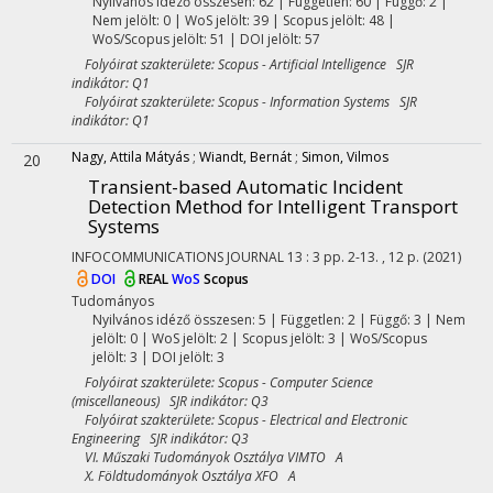
Nyilvános idéző összesen: 62
| Független: 60 | Függő: 2 |
Nem jelölt: 0 | WoS jelölt: 39 | Scopus jelölt: 48 |
WoS/Scopus jelölt: 51 | DOI jelölt: 57
Folyóirat szakterülete: Scopus - Artificial Intelligence SJR
indikátor: Q1
Folyóirat szakterülete: Scopus - Information Systems SJR
indikátor: Q1
Nagy, Attila Mátyás
;
Wiandt, Bernát
;
Simon, Vilmos
20
Transient-based Automatic Incident
Detection Method for Intelligent Transport
Systems
INFOCOMMUNICATIONS JOURNAL
13
:
3
pp. 2-13. , 12 p.
(2021)
DOI
REAL
WoS
Scopus
Tudományos
Nyilvános idéző összesen: 5
| Független: 2 | Függő: 3 | Nem
jelölt: 0 | WoS jelölt: 2 | Scopus jelölt: 3 | WoS/Scopus
jelölt: 3 | DOI jelölt: 3
Folyóirat szakterülete: Scopus - Computer Science
(miscellaneous) SJR indikátor: Q3
Folyóirat szakterülete: Scopus - Electrical and Electronic
Engineering SJR indikátor: Q3
VI. Műszaki Tudományok Osztálya VIMTO A
X. Földtudományok Osztálya XFO A