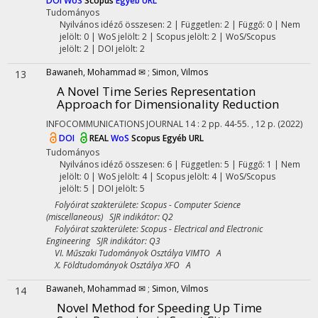
DOI
WoS
Scopus
Egyéb URL
Tudományos
Nyilvános idéző összesen: 2
| Független: 2 | Függő: 0 | Nem
jelölt: 0 | WoS jelölt: 2 | Scopus jelölt: 2 | WoS/Scopus
jelölt: 2 | DOI jelölt: 2
Bawaneh, Mohammad ✉
;
Simon, Vilmos
13
A Novel Time Series Representation
Approach for Dimensionality Reduction
INFOCOMMUNICATIONS JOURNAL
14
:
2
pp. 44-55. , 12 p.
(2022)
DOI
REAL
WoS
Scopus
Egyéb URL
Tudományos
Nyilvános idéző összesen: 6
| Független: 5 | Függő: 1 | Nem
jelölt: 0 | WoS jelölt: 4 | Scopus jelölt: 4 | WoS/Scopus
jelölt: 5 | DOI jelölt: 5
Folyóirat szakterülete: Scopus - Computer Science
(miscellaneous) SJR indikátor: Q2
Folyóirat szakterülete: Scopus - Electrical and Electronic
Engineering SJR indikátor: Q3
VI. Műszaki Tudományok Osztálya VIMTO A
X. Földtudományok Osztálya XFO A
Bawaneh, Mohammad ✉
;
Simon, Vilmos
14
Novel Method for Speeding Up Time