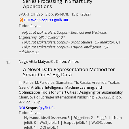
Series Processing in Smart City
Applications
SMART CITIES
5
:
3
pp. 964-978. , 15 p.
(2022)
DOI
WoS
Scopus
Egyéb URL
Tudományos
Folyóirat szakterülete: Scopus - Electrical and Electronic
Engineering SJR indikátor: Q1
Folyóirat szakterülete: Scopus - Urban Studies SJR indikátor: Q1
Folyóirat szakterülete: Scopus - Artificial Intelligence SJR
indikátor: Q2
Nagy, Attila Mátyás ✉
;
Simon, Vilmos
15
A Novel Data Representation Method for
Smart Cities’ Big Data
In: Panos, M. Pardalos; Stamatina, Th. Rassia; Arsenios, Tsokas
(szerk.)
Artificial Intelligence, Machine Learning, and
Optimization Tools for Smart Cities : Designing for Sustainability
Cham, Svájc :
Springer International Publishing
(2022)
235 p.
pp.
97-122. , 26 p.
DOI
Scopus
Egyéb URL
Tudományos
Nyilvános idéző összesen: 3
| Független: 2 | Függő: 1 | Nem
jelölt: 0 | WoS jelölt: 1 | Scopus jelölt: 1 | WoS/Scopus
jelölt: 1 | DOI jelölt: 1