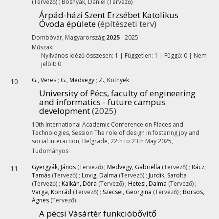
(Tervező)
;
Bosnyák, Dániel
(Tervező)
Árpád-házi Szent Erzsébet Katolikus
Óvoda épülete
(építészeti terv)
Dombóvár, Magyarország
2025
- 2025
Műszaki
Nyilvános idéző összesen: 1
| Független: 1 | Függő: 0 | Nem
jelölt: 0
G., Veres
;
G., Medvegy
;
Z., Kotnyek
10
University of Pécs, faculty of engineering
and informatics - future campus
development
(2025)
10th International Academic Conference on Places and
Technologies
,
Session The role of design in fostering joy and
social interaction
,
Belgrade, 22th to 23th May 2025
,
Tudományos
Gyergyák, János
(Tervező)
;
Medvegy, Gabriella
(Tervező)
;
Rácz,
11
Tamás
(Tervező)
;
Lovig, Dalma
(Tervező)
;
Jurdik, Sarolta
(Tervező)
;
Kalkán, Dóra
(Tervező)
;
Hetesi, Dalma
(Tervező)
;
Varga, Konrád
(Tervező)
;
Szecsei, Georgina
(Tervező)
;
Borsos,
Ágnes
(Tervező)
A pécsi Vásártér funkcióbővítő