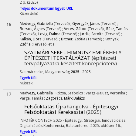
2 p.
(2025)
Teljes dokumentum
Egyéb URL
Közérdekű
Medvegy, Gabriella
(Tervező)
;
Gyergyák, János
(Tervező)
;
16
Borsos, Ágnes
(Tervező)
;
Veres, Gábor
(Tervező)
;
Rácz, Tamás
(Tervező)
;
Lovig, Dalma
(Tervező)
;
Jurdik, Sarolta
(Tervező)
;
Kalkán, Dóra
(Tervező)
;
Bittner, Zsófia
(Tervező)
;
Kotnyek,
Zsófia
(Tervező)
et al.
SZATMÁRCSEKE - HIMNUSZ EMLÉKHELY
:
ÉPÍTÉSZETI TERVPÁLYÁZAT
(építészeti
tervpályázatra készített koncepcióterv)
Szatmárcseke, Magyarország
2025
- 2025
Egyéb URL
Műszaki
Medvegy, Gabriella
;
Rózsa, Szabolcs
;
Varga-Bajusz, Veronika
;
17
Varga, Tamás
;
Zagorácz, Márk Balázs
Felsőoktatás Újrahangolva - Építésügyi
Felsőoktatási Kerekasztal
(2025)
INFOTÉR CONTECH 2025 - Építésügyi, Stratégiai, Innovációs és
Digitalizációs Konferencia
,
Balatonfüred, 2025. október 16.
,
Egyéb URL