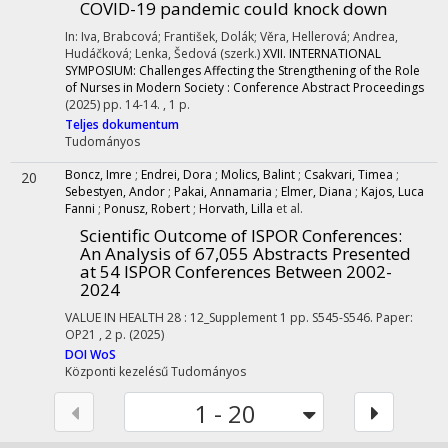
COVID-19 pandemic could knock down
In: Iva, Brabcová; František, Dolák; Věra, Hellerová; Andrea,
Hudáčková; Lenka, Šedová (szerk.)
XVII. INTERNATIONAL
SYMPOSIUM: Challenges Affecting the Strengthening of the Role
of Nurses in Modern Society : Conference Abstract Proceedings
(2025)
pp. 14-14. , 1 p.
Teljes dokumentum
Tudományos
Boncz, Imre
;
Endrei, Dora
;
Molics, Balint
;
Csakvari, Timea
;
20
Sebestyen, Andor
;
Pakai, Annamaria
;
Elmer, Diana
;
Kajos, Luca
Fanni
;
Ponusz, Robert
;
Horvath, Lilla
et al.
Scientific Outcome of ISPOR Conferences:
An Analysis of 67,055 Abstracts Presented
at 54 ISPOR Conferences Between 2002-
2024
VALUE IN HEALTH
28
:
12_Supplement 1
pp. S545-S546. Paper:
OP21 , 2 p.
(2025)
DOI
WoS
Központi kezelésű
Tudományos
1 - 20