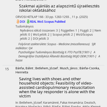
Szakmai ajánlás az alapszintű újraélesztés
iskolai oktatásához
ORVOSI HETILAP
166
:
33
pp. 1283-1293. , 11 p.
(2025)
DOI
REAL
WoS
Scopus
PubMed
Tudományos
Nyilvános idéző összesen: 3
| Független: 1 | Függő: 2 | Nem
jelölt: 0 | WoS jelölt: 2 | Scopus jelölt: 2 | WoS/Scopus
jelölt: 2 | DOI jelölt: 3
Folyóirat szakterülete: Scopus - Medicine (miscellaneous) SJR
indikátor: Q4
Pszichológiai Tudományos Bizottság II. FTO PsziTB [1901-] A
Demográfiai Osztályközi Állandó Bizottság IXGJO DEM [1901-] A
hazai
Bánfai, Bálint
;
Betlehem, József
;
Musch, János
;
Bánfai-Csonka,
15
Henrietta
Saving lives with shoes and other
household objects: Feasibility of video-
assisted cardiopulmonary resuscitation
when the lay responder is alone with the
victim
In: Betlehem, József; Karamánné, Pakai Annamária; Deutsch,
Krisztina; Madarász, Ildikó; Bánfai, Bálint; Pandur, Attila; Kleinné,