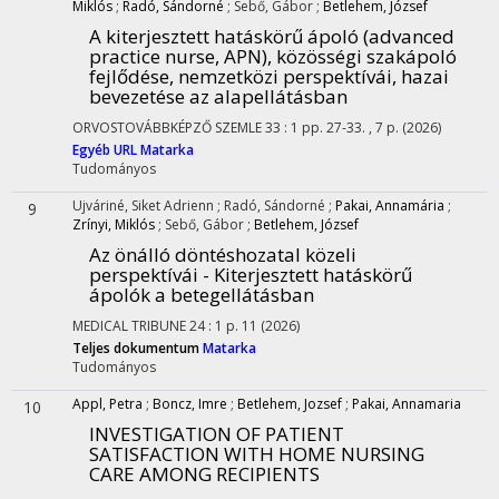
Miklós
;
Radó, Sándorné
;
Sebő, Gábor
;
Betlehem, József
A kiterjesztett hatáskörű ápoló (advanced
practice nurse, APN), közösségi szakápoló
fejlődése, nemzetközi perspektívái, hazai
bevezetése az alapellátásban
ORVOSTOVÁBBKÉPZŐ SZEMLE
33
:
1
pp. 27-33. , 7 p.
(2026)
Egyéb URL
Matarka
Tudományos
Ujváriné, Siket Adrienn
;
Radó, Sándorné
;
Pakai, Annamária
;
9
Zrínyi, Miklós
;
Sebő, Gábor
;
Betlehem, József
Az önálló döntéshozatal közeli
perspektívái - Kiterjesztett hatáskörű
ápolók a betegellátásban
MEDICAL TRIBUNE
24
:
1
p. 11
(2026)
Teljes dokumentum
Matarka
Tudományos
Appl, Petra
;
Boncz, Imre
;
Betlehem, Jozsef
;
Pakai, Annamaria
10
INVESTIGATION OF PATIENT
SATISFACTION WITH HOME NURSING
CARE AMONG RECIPIENTS