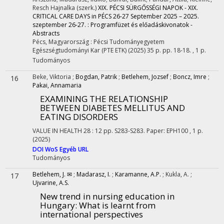
Resch Hajnalka (szerk.)
XIX. PÉCSI SÜRGŐSSÉGI NAPOK - XIX.
CRITICAL CARE DAYS in PÉCS 26-27 September 2025 – 2025.
szeptember 26-27. : Programfüzet és előadáskivonatok -
Abstracts
Pécs, Magyarország :
Pécsi Tudományegyetem
Egészségtudományi Kar (PTE ETK)
(2025)
35 p.
pp. 18-18. , 1 p.
Tudományos
Beke, Viktoria
;
Bogdan, Patrik
;
Betlehem, Jozsef
;
Boncz, Imre
;
16
Pakai, Annamaria
EXAMINING THE RELATIONSHIP
BETWEEN DIABETES MELLITUS AND
EATING DISORDERS
VALUE IN HEALTH
28
:
12
pp. S283-S283. Paper: EPH100 , 1 p.
(2025)
DOI
WoS
Egyéb URL
Tudományos
Betlehem, J. ✉
;
Madarasz, I.
;
Karamanne, A.P.
;
Kukla, A.
;
17
Ujvarine, A.S.
New trend in nursing education in
Hungary: What is learnt from
international perspectives