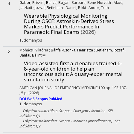
Gabor, Priskin
;
Bence, Bogar
;
Barbara, Bene-Horvath
;
Akos,
4
Jaszkuti
;
Jozsef, Betlehem
;
Daniel, Bikki
;
Andor, Toth
Wearable Physiological Monitoring
During OSCE: Astroskin-Derived Stress
Markers Predict Performance In
Paramedic Final Exams
(2026)
Tudományos
Mohácsi, Viktória
;
Bánfai-Csonka, Henrietta
;
Betlehem, József
;
5
Bánfai, Bálint ✉
Video-assisted first aid enables trained 6-
8-year-old children to help an
unconscious adult
: A quasy-experimental
simulation study.
AMERICAN JOURNAL OF EMERGENCY MEDICINE
100
pp. 193-197.
, 5 p.
(2026)
DOI
WoS
Scopus
PubMed
Tudományos
Folyóirat szakterülete: Scopus - Emergency Medicine SJR
indikátor: Q1
Folyóirat szakterülete: Scopus - Medicine (miscellaneous) SJR
indikátor: Q2