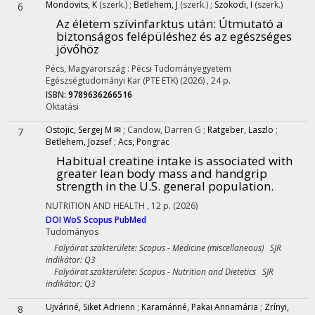
Mondovits, K
(szerk.)
;
Betlehem, J
(szerk.)
;
Szokodi, I
(szerk.)
6
Az életem szívinfarktus után
: Útmutató a
biztonságos felépüléshez és az egészséges
jövőhöz
Pécs, Magyarország :
Pécsi Tudományegyetem
Egészségtudományi Kar (PTE ETK)
(2026)
,
24 p.
ISBN:
9789636266516
Oktatási
Ostojic, Sergej M ✉
;
Candow, Darren G
;
Ratgeber, Laszlo
;
7
Betlehem, Jozsef
;
Acs, Pongrac
Habitual creatine intake is associated with
greater lean body mass and handgrip
strength in the U.S. general population.
NUTRITION AND HEALTH
, 12 p.
(2026)
DOI
WoS
Scopus
PubMed
Tudományos
Folyóirat szakterülete: Scopus - Medicine (miscellaneous) SJR
indikátor: Q3
Folyóirat szakterülete: Scopus - Nutrition and Dietetics SJR
indikátor: Q3
Ujváriné, Siket Adrienn
;
Karamánné, Pakai Annamária
;
Zrínyi,
8