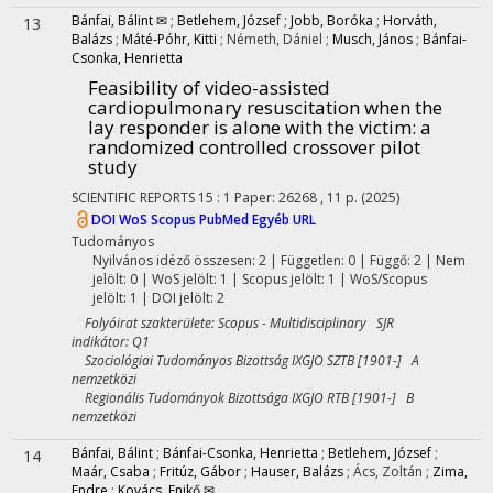
Bánfai, Bálint ✉
;
Betlehem, József
;
Jobb, Boróka
;
Horváth,
13
Balázs
;
Máté-Póhr, Kitti
;
Németh, Dániel
;
Musch, János
;
Bánfai-
Csonka, Henrietta
Feasibility of video-assisted
cardiopulmonary resuscitation when the
lay responder is alone with the victim: a
randomized controlled crossover pilot
study
SCIENTIFIC REPORTS
15
:
1
Paper: 26268 , 11 p.
(2025)
DOI
WoS
Scopus
PubMed
Egyéb URL
Tudományos
Nyilvános idéző összesen: 2
| Független: 0 | Függő: 2 | Nem
jelölt: 0 | WoS jelölt: 1 | Scopus jelölt: 1 | WoS/Scopus
jelölt: 1 | DOI jelölt: 2
Folyóirat szakterülete: Scopus - Multidisciplinary SJR
indikátor: Q1
Szociológiai Tudományos Bizottság IXGJO SZTB [1901-] A
nemzetközi
Regionális Tudományok Bizottsága IXGJO RTB [1901-] B
nemzetközi
Bánfai, Bálint
;
Bánfai-Csonka, Henrietta
;
Betlehem, József
;
14
Maár, Csaba
;
Fritúz, Gábor
;
Hauser, Balázs
;
Ács, Zoltán
;
Zima,
Endre
;
Kovács, Enikő ✉