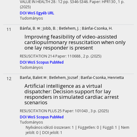
VALUE IN HEALTH
28
:
12
pp. S346-S346. Paper: HPR130 , 1 p.
(2025)
DOI
WoS
Egyéb URL
Tudományos
Bánfai, B. ✉
;
Jobb, B.
;
Betlehem, J.
;
Bánfai-Csonka, H.
11
Improving feasibility of video-assisted
cardiopulmonary resuscitation when only
one lay responder is present
RESUSCITATION
214
Paper: 110688 , 2 p.
(2025)
DOI
WoS
Scopus
PubMed
Tudományos
Banfai, Balint ✉
;
Betlehem, Jozsef
;
Banfai-Csonka, Henrietta
12
Artificial intelligence as a virtual
dispatcher: Decision support for lay
responders in simulated cardiac arrest
scenarios
RESUSCITATION PLUS
25
Paper: 101043 , 3 p.
(2025)
DOI
WoS
Scopus
PubMed
Tudományos
Nyilvános idéző összesen: 1
| Független: 0 | Függő: 1 | Nem
jelölt: 0 | DOI jelölt: 1