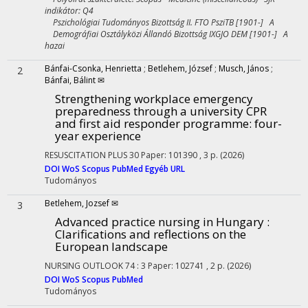
indikátor: Q4
Pszichológiai Tudományos Bizottság II. FTO PsziTB [1901-] A
Demográfiai Osztályközi Állandó Bizottság IXGJO DEM [1901-] A
hazai
Bánfai-Csonka, Henrietta
;
Betlehem, József
;
Musch, János
;
2
Bánfai, Bálint ✉
Strengthening workplace emergency
preparedness through a university CPR
and first aid responder programme: four-
year experience
RESUSCITATION PLUS
30
Paper: 101390 , 3 p.
(2026)
DOI
WoS
Scopus
PubMed
Egyéb URL
Tudományos
Betlehem, Jozsef ✉
3
Advanced practice nursing in Hungary :
Clarifications and reflections on the
European landscape
NURSING OUTLOOK
74
:
3
Paper: 102741 , 2 p.
(2026)
DOI
WoS
Scopus
PubMed
Tudományos