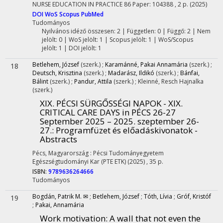
NURSE EDUCATION IN PRACTICE
86
Paper: 104388 , 2 p.
(2025)
DOI
WoS
Scopus
PubMed
Tudományos
Nyilvános idéző összesen: 2
| Független: 0 | Függő: 2 | Nem
jelölt: 0 | WoS jelölt: 1 | Scopus jelölt: 1 | WoS/Scopus
jelölt: 1 | DOI jelölt: 1
Betlehem, József
(szerk.)
;
Karamánné, Pakai Annamária
(szerk.)
;
18
Deutsch, Krisztina
(szerk.)
;
Madarász, Ildikó
(szerk.)
;
Bánfai,
Bálint
(szerk.)
;
Pandur, Attila
(szerk.)
;
Kleinné, Resch Hajnalka
(szerk.)
XIX. PÉCSI SÜRGŐSSÉGI NAPOK - XIX.
CRITICAL CARE DAYS in PÉCS 26-27
September 2025 – 2025. szeptember 26-
27.
: Programfüzet és előadáskivonatok -
Abstracts
Pécs, Magyarország :
Pécsi Tudományegyetem
Egészségtudományi Kar (PTE ETK)
(2025)
,
35 p.
ISBN:
9789636264666
Tudományos
Bogdán, Patrik M. ✉
;
Betlehem, József
;
Tóth, Lívia
;
Gróf, Kristóf
19
;
Pakai, Annamária
Work motivation: A wall that not even the