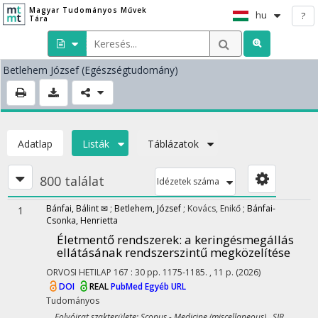
Magyar Tudományos Művek
hu
?
Tára
Betlehem József
(Egészségtudomány)
Adatlap
Listák
Táblázatok
800 találat
Idézetek száma
Bánfai, Bálint ✉
;
Betlehem, József
;
Kovács, Enikő
;
Bánfai-
1
Csonka, Henrietta
Életmentő rendszerek: a keringésmegállás
ellátásának rendszerszintű megközelítése
ORVOSI HETILAP
167
:
30
pp. 1175-1185. , 11 p.
(2026)
DOI
REAL
PubMed
Egyéb URL
Tudományos
Folyóirat szakterülete: Scopus - Medicine (miscellaneous) SJR