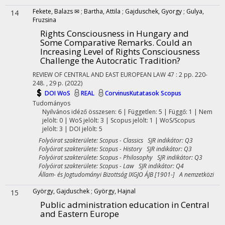
Fekete, Balazs ✉
;
Bartha, Attila
;
Gajduschek, Gyorgy
;
Gulya,
14
Fruzsina
Rights Consciousness in Hungary and
Some Comparative Remarks. Could an
Increasing Level of Rights Consciousness
Challenge the Autocratic Tradition?
REVIEW OF CENTRAL AND EAST EUROPEAN LAW
47
:
2
pp. 220-
248. , 29 p.
(2022)
DOI
WoS
REAL
CorvinusKutatasok
Scopus
Tudományos
Nyilvános idéző összesen: 6
| Független: 5 | Függő: 1 | Nem
jelölt: 0 | WoS jelölt: 3 | Scopus jelölt: 1 | WoS/Scopus
jelölt: 3 | DOI jelölt: 5
Folyóirat szakterülete: Scopus - Classics SJR indikátor: Q3
Folyóirat szakterülete: Scopus - History SJR indikátor: Q3
Folyóirat szakterülete: Scopus - Philosophy SJR indikátor: Q3
Folyóirat szakterülete: Scopus - Law SJR indikátor: Q4
Állam- és Jogtudományi Bizottság IXGJO ÁJB [1901-] A nemzetközi
György, Gajduschek
;
György, Hajnal
15
Public administration education in Central
and Eastern Europe