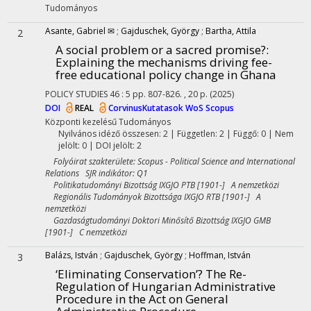
Tudományos
Asante, Gabriel ✉
;
Gajduschek, György
;
Bartha, Attila
2
A social problem or a sacred promise?
:
Explaining the mechanisms driving fee-
free educational policy change in Ghana
POLICY STUDIES
46
:
5
pp. 807-826. , 20 p.
(2025)
DOI
REAL
CorvinusKutatasok
WoS
Scopus
Központi kezelésű
Tudományos
Nyilvános idéző összesen: 2
| Független: 2 | Függő: 0 | Nem
jelölt: 0 | DOI jelölt: 2
Folyóirat szakterülete: Scopus - Political Science and International
Relations SJR indikátor: Q1
Politikatudományi Bizottság IXGJO PTB [1901-] A nemzetközi
Regionális Tudományok Bizottsága IXGJO RTB [1901-] A
nemzetközi
Gazdaságtudományi Doktori Minősítő Bizottság IXGJO GMB
[1901-] C nemzetközi
Balázs, István
;
Gajduschek, György
;
Hoffman, István
3
‘Eliminating Conservation’? The Re-
Regulation of Hungarian Administrative
Procedure in the Act on General