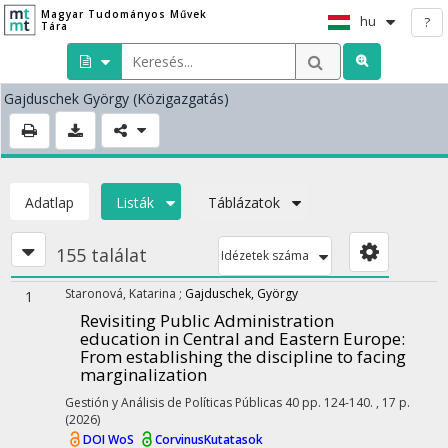
Magyar Tudományos Művek
hu
?
Tára
Gajduschek György
(Közigazgatás)
Adatlap
Listák
Táblázatok
155 találat
Idézetek száma
Staronová, Katarina
;
Gajduschek, György
1
Revisiting Public Administration
education in Central and Eastern Europe
:
From establishing the discipline to facing
marginalization
Gestión y Análisis de Políticas Públicas
40
pp. 124-140. , 17 p.
(2026)
DOI
WoS
CorvinusKutatasok