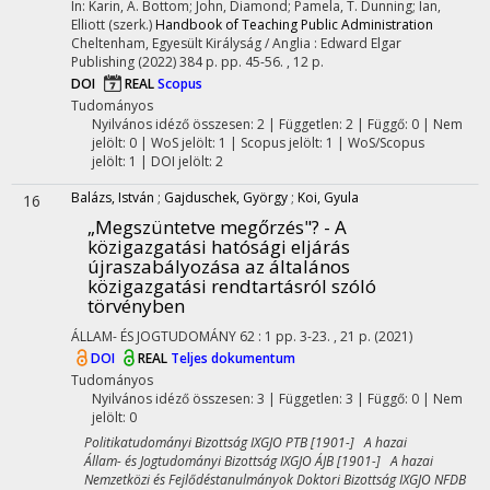
In: Karin, A. Bottom; John, Diamond; Pamela, T. Dunning; Ian,
Elliott (szerk.)
Handbook of Teaching Public Administration
Cheltenham, Egyesült Királyság / Anglia :
Edward Elgar
Publishing
(2022)
384 p.
pp. 45-56. , 12 p.
DOI
REAL
Scopus
Tudományos
Nyilvános idéző összesen: 2
| Független: 2 | Függő: 0 | Nem
jelölt: 0 | WoS jelölt: 1 | Scopus jelölt: 1 | WoS/Scopus
jelölt: 1 | DOI jelölt: 2
Balázs, István
;
Gajduschek, György
;
Koi, Gyula
16
„Megszüntetve megőrzés"? - A
közigazgatási hatósági eljárás
újraszabályozása az általános
közigazgatási rendtartásról szóló
törvényben
ÁLLAM- ÉS JOGTUDOMÁNY
62
:
1
pp. 3-23. , 21 p.
(2021)
DOI
REAL
Teljes dokumentum
Tudományos
Nyilvános idéző összesen: 3
| Független: 3 | Függő: 0 | Nem
jelölt: 0
Politikatudományi Bizottság IXGJO PTB [1901-] A hazai
Állam- és Jogtudományi Bizottság IXGJO ÁJB [1901-] A hazai
Nemzetközi és Fejlődéstanulmányok Doktori Bizottság IXGJO NFDB