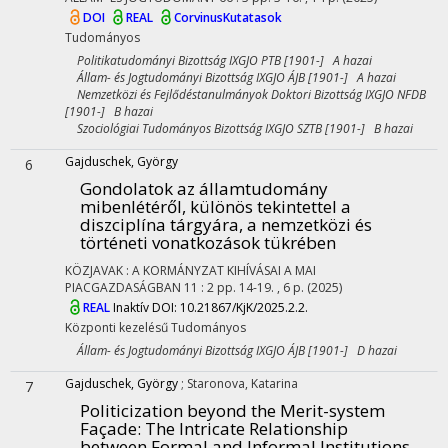
DOI
REAL
CorvinusKutatasok
Tudományos
Politikatudományi Bizottság IXGJO PTB [1901-] A hazai
Állam- és Jogtudományi Bizottság IXGJO ÁJB [1901-] A hazai
Nemzetközi és Fejlődéstanulmányok Doktori Bizottság IXGJO NFDB
[1901-] B hazai
Szociológiai Tudományos Bizottság IXGJO SZTB [1901-] B hazai
Gajduschek, György
6
Gondolatok az államtudomány
mibenlétéről, különös tekintettel a
diszciplína tárgyára, a nemzetközi és
történeti vonatkozások tükrében
KÖZJAVAK : A KORMÁNYZAT KIHÍVÁSAI A MAI
PIACGAZDASÁGBAN
11
:
2
pp. 14-19. , 6 p.
(2025)
REAL
Inaktív DOI: 10.21867/KjK/2025.2.2.
Központi kezelésű
Tudományos
Állam- és Jogtudományi Bizottság IXGJO ÁJB [1901-] D hazai
Gajduschek, György
;
Staronova, Katarina
7
Politicization beyond the Merit-system
Façade
: The Intricate Relationship
between Formal and Informal Institutions