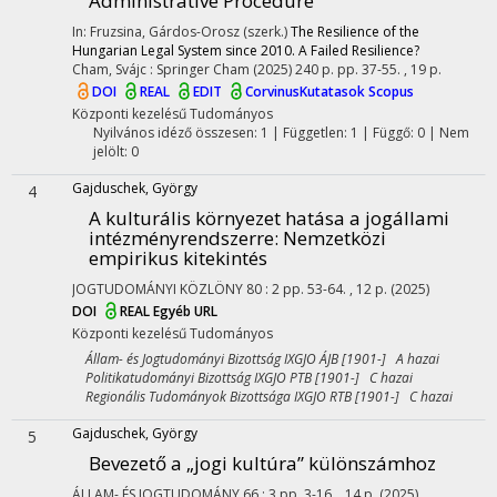
Administrative Procedure
In: Fruzsina, Gárdos-Orosz (szerk.)
The Resilience of the
Hungarian Legal System since 2010. A Failed Resilience?
Cham, Svájc :
Springer Cham
(2025)
240 p.
pp. 37-55. , 19 p.
DOI
REAL
EDIT
CorvinusKutatasok
Scopus
Központi kezelésű
Tudományos
Nyilvános idéző összesen: 1
| Független: 1 | Függő: 0 | Nem
jelölt: 0
Gajduschek, György
4
A kulturális környezet hatása a jogállami
intézményrendszerre
: Nemzetközi
empirikus kitekintés
JOGTUDOMÁNYI KÖZLÖNY
80
:
2
pp. 53-64. , 12 p.
(2025)
DOI
REAL
Egyéb URL
Központi kezelésű
Tudományos
Állam- és Jogtudományi Bizottság IXGJO ÁJB [1901-] A hazai
Politikatudományi Bizottság IXGJO PTB [1901-] C hazai
Regionális Tudományok Bizottsága IXGJO RTB [1901-] C hazai
Gajduschek, György
5
Bevezető a „jogi kultúra” különszámhoz
ÁLLAM- ÉS JOGTUDOMÁNY
66
:
3
pp. 3-16. , 14 p.
(2025)