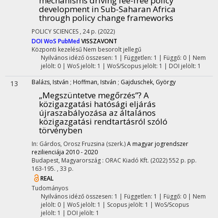
mechanisms driving fee-free policy
development in Sub-Saharan Africa
through policy change frameworks
POLICY SCIENCES
, 24 p.
(2022)
DOI
WoS
PubMed
VISSZAVONT
Központi kezelésű
Nem besorolt jellegű
Nyilvános idéző összesen: 1
| Független: 1 | Függő: 0 | Nem
jelölt: 0 | WoS jelölt: 1 | WoS/Scopus jelölt: 1 | DOI jelölt: 1
Balázs, István
;
Hoffman, István
;
Gajduschek, György
13
„Megszüntetve megőrzés”? A
közigazgatási hatósági eljárás
újraszabályozása az általános
közigazgatási rendtartásról szóló
törvényben
In: Gárdos, Orosz Fruzsina (szerk.)
A magyar jogrendszer
rezilienciája 2010 - 2020
Budapest, Magyarország :
ORAC Kiadó Kft.
(2022)
552 p.
pp.
163-195. , 33 p.
REAL
Tudományos
Nyilvános idéző összesen: 1
| Független: 1 | Függő: 0 | Nem
jelölt: 0 | WoS jelölt: 1 | Scopus jelölt: 1 | WoS/Scopus
jelölt: 1 | DOI jelölt: 1