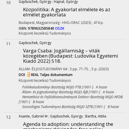
Gajduschek, György
;
Hajnal, György
10
Közpolitika
: A gyakorlat elmélete és az
elmélet gyakorlata
Budapest, Magyarország :
HVG-ORAC
(2023)
,
474 p.
ISBN:
9789632585840
OSZK
Központi kezelésű
Tudományos
Gajduschek, György
11
Varga Csaba: Jogállamiság – viták
közegében (Budapest: Ludovika Egyetemi
Kiadó 2022) 518.
ÁLLAM- ÉS JOGTUDOMÁNY
64
:
3
pp. 71-75. , 5 p.
(2023)
DOI
REAL
Teljes dokumentum
Központi kezelésű
Tudományos
Politikatudományi Bizottság IXGJO PTB [1901-] A hazai
Állam- és Jogtudományi Bizottság IXGJO ÁJB [1901-] A hazai
Nemzetközi és Fejlődéstanulmányok Doktori Bizottság IXGJO NFDB
[1901-] B hazai
Szociológiai Tudományos Bizottság IXGJO SZTB [1901-] B hazai
Asante, Gabriel ✉
;
Gajduschek, Gyorgy
;
Bartha, Attila
12
Agenda to adoption: understanding the