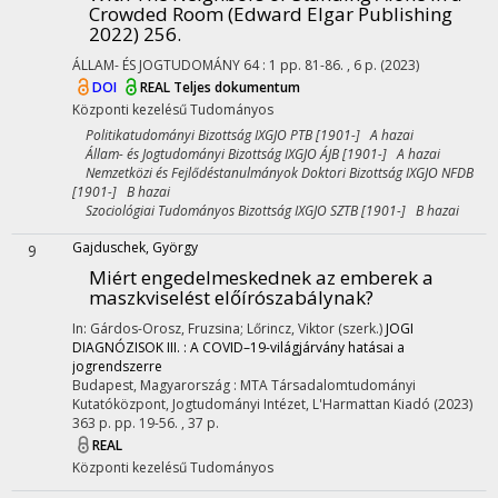
Crowded Room (Edward Elgar Publishing
2022) 256.
ÁLLAM- ÉS JOGTUDOMÁNY
64
:
1
pp. 81-86. , 6 p.
(2023)
DOI
REAL
Teljes dokumentum
Központi kezelésű
Tudományos
Politikatudományi Bizottság IXGJO PTB [1901-] A hazai
Állam- és Jogtudományi Bizottság IXGJO ÁJB [1901-] A hazai
Nemzetközi és Fejlődéstanulmányok Doktori Bizottság IXGJO NFDB
[1901-] B hazai
Szociológiai Tudományos Bizottság IXGJO SZTB [1901-] B hazai
Gajduschek, György
9
Miért engedelmeskednek az emberek a
maszkviselést előírószabálynak?
In: Gárdos-Orosz, Fruzsina; Lőrincz, Viktor (szerk.)
JOGI
DIAGNÓZISOK III. : A COVID–19-világjárvány hatásai a
jogrendszerre
Budapest, Magyarország :
MTA Társadalomtudományi
Kutatóközpont, Jogtudományi Intézet
,
L'Harmattan Kiadó
(2023)
363 p.
pp. 19-56. , 37 p.
REAL
Központi kezelésű
Tudományos