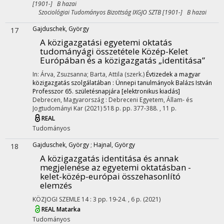
[1901-] B hazai
Szociológiai Tudományos Bizottság IXGJO SZTB [1901-] B hazai
Gajduschek, György
17
A közigazgatási egyetemi oktatás
tudományági összetétele Közép-Kelet
Európában és a közigazgatás „identitása”
In: Árva, Zsuzsanna; Barta, Attila (szerk.)
Évtizedek a magyar
közigazgatás szolgálatában : Ünnepi tanulmányok Balázs István
Professzor 65. születésnapjára [elektronikus kiadás]
Debrecen, Magyarország :
Debreceni Egyetem, Állam- és
Jogtudományi Kar
(2021)
518 p.
pp. 377-388. , 11 p.
REAL
Tudományos
Gajduschek, György
;
Hajnal, György
18
A közigazgatás identitása és annak
megjelenése az egyetemi oktatásban -
kelet-közép-európai összehasonlító
elemzés
KÖZJOGI SZEMLE
14
:
3
pp. 19-24. , 6 p.
(2021)
REAL
Matarka
Tudományos