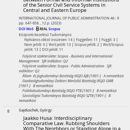
of the Senior Civil Service Systems in
Central and Eastern Europe
INTERNATIONAL JOURNAL OF PUBLIC ADMINISTRATION
46
:
9
pp. 647-658. , 12 p.
(2023)
DOI
WoS
REAL
Scopus
Központi kezelésű
Tudományos
Nyilvános idéző összesen: 14
| Független: 11 | Függő: 3 |
Nem jelölt: 0 | WoS jelölt: 13 | Scopus jelölt: 2 | WoS/Scopus
jelölt: 13 | DOI jelölt: 11
Folyóirat szakterülete: Scopus - Business and International
Management SJR indikátor: Q2
Folyóirat szakterülete: Scopus - Public Administration SJR
indikátor: Q2
Állam- és Jogtudományi Bizottság IXGJO ÁJB [1901-] A nemzetközi
Gazdaságtudományi Doktori Minősítő Bizottság IXGJO GMB
[1901-] B nemzetközi
Politikatudományi Bizottság IXGJO PTB [1901-] B nemzetközi
Szociológiai Tudományos Bizottság IXGJO SZTB [1901-] B
nemzetközi
Gajduschek, György
8
Jaakko Husa: Interdisciplinary
Comparative Law. Rubbing Shoulders
With The Neighbors or Standing Alone in a