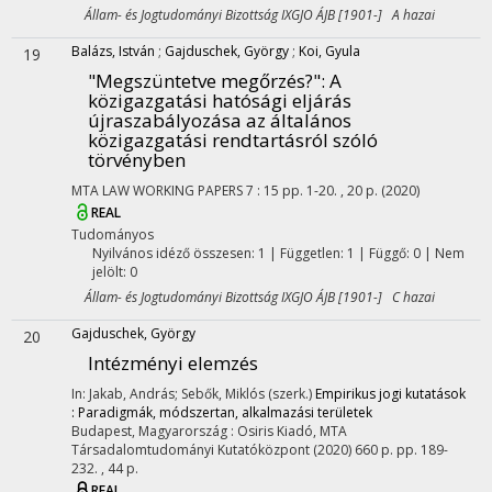
Állam- és Jogtudományi Bizottság IXGJO ÁJB [1901-] A hazai
Balázs, István
;
Gajduschek, György
;
Koi, Gyula
19
"Megszüntetve megőrzés?"
: A
közigazgatási hatósági eljárás
újraszabályozása az általános
közigazgatási rendtartásról szóló
törvényben
MTA LAW WORKING PAPERS
7
:
15
pp. 1-20. , 20 p.
(2020)
REAL
Tudományos
Nyilvános idéző összesen: 1
| Független: 1 | Függő: 0 | Nem
jelölt: 0
Állam- és Jogtudományi Bizottság IXGJO ÁJB [1901-] C hazai
Gajduschek, György
20
Intézményi elemzés
In: Jakab, András; Sebők, Miklós (szerk.)
Empirikus jogi kutatások
: Paradigmák, módszertan, alkalmazási területek
Budapest, Magyarország :
Osiris Kiadó
,
MTA
Társadalomtudományi Kutatóközpont
(2020)
660 p.
pp. 189-
232. , 44 p.
REAL