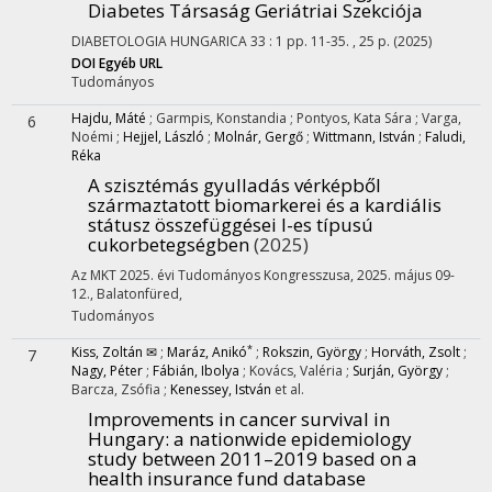
Diabetes Társaság Geriátriai Szekciója
DIABETOLOGIA HUNGARICA
33
:
1
pp. 11-35. , 25 p.
(2025)
DOI
Egyéb URL
Tudományos
Hajdu, Máté
;
Garmpis, Konstandia
;
Pontyos, Kata Sára
;
Varga,
6
Noémi
;
Hejjel, László
;
Molnár, Gergő
;
Wittmann, István
;
Faludi,
Réka
A szisztémás gyulladás vérképből
származtatott biomarkerei és a kardiális
státusz összefüggései I-es típusú
cukorbetegségben
(2025)
Az MKT 2025. évi Tudományos Kongresszusa
,
2025. május 09-
12.
,
Balatonfüred
,
Tudományos
*
Kiss, Zoltán ✉
;
Maráz, Anikó
;
Rokszin, György
;
Horváth, Zsolt
;
7
Nagy, Péter
;
Fábián, Ibolya
;
Kovács, Valéria
;
Surján, György
;
Barcza, Zsófia
;
Kenessey, István
et al.
Improvements in cancer survival in
Hungary: a nationwide epidemiology
study between 2011–2019 based on a
health insurance fund database