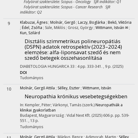
Folyóirat szakterülete: Scopus - Oncology SJR indikátor: Q1
Folyóirat szakterülete: Scopus - Cancer Research SJR
indikátor: Q2
Klabuzai, Ágnes
;
Molnár, Gergő
;
Laczy, Boglárka
;
Bekő, Viktória
9
;
Édel, Zsófia
;
Süle, Miklós
;
Grosz, György
;
Wittmann, István ✉
;
Kun, Szilárd
Disztális szimmetrikus polineuropátiás
(DSPN) adatok retrospektív (2023–2024)
elemzése: alfa-liponsavat szedő és nem
szedő betegek összehasonlítása
DIABETOLOGIA HUNGARICA
33
:
4
pp. 333-341. , 9 p.
(2025)
DOI
Tudományos
Molnár, Gergő Attila
;
Sélley, Eszter
;
Wittmann, István
10
Neuropathia krónikus vesebetegségekben
In: Kempler, Péter; Várkonyi, Tamás (szerk.)
Neuropathiák a
klinikai gyakorlatban
Budapest, Magyarország :
Vidal Next Kft.
(2025)
606 p.
pp. 539-
551. , 13 p.
Tudományos
Molnár, Gergő Attila
;
Márkus, Bence
;
Adimorah, Martin
;
Sélley,
11