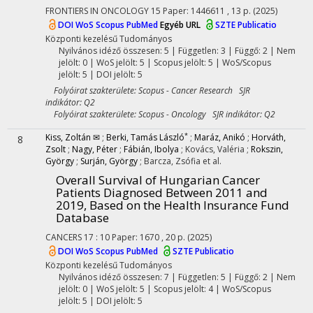
FRONTIERS IN ONCOLOGY
15
Paper: 1446611 , 13 p.
(2025)
DOI
WoS
Scopus
PubMed
Egyéb URL
SZTE Publicatio
Központi kezelésű
Tudományos
Nyilvános idéző összesen: 5
| Független: 3 | Függő: 2 | Nem
jelölt: 0 | WoS jelölt: 5 | Scopus jelölt: 5 | WoS/Scopus
jelölt: 5 | DOI jelölt: 5
Folyóirat szakterülete: Scopus - Cancer Research SJR
indikátor: Q2
Folyóirat szakterülete: Scopus - Oncology SJR indikátor: Q2
*
Kiss, Zoltán ✉
;
Berki, Tamás László
;
Maráz, Anikó
;
Horváth,
8
Zsolt
;
Nagy, Péter
;
Fábián, Ibolya
;
Kovács, Valéria
;
Rokszin,
György
;
Surján, György
;
Barcza, Zsófia
et al.
Overall Survival of Hungarian Cancer
Patients Diagnosed Between 2011 and
2019, Based on the Health Insurance Fund
Database
CANCERS
17
:
10
Paper: 1670 , 20 p.
(2025)
DOI
WoS
Scopus
PubMed
SZTE Publicatio
Központi kezelésű
Tudományos
Nyilvános idéző összesen: 7
| Független: 5 | Függő: 2 | Nem
jelölt: 0 | WoS jelölt: 5 | Scopus jelölt: 4 | WoS/Scopus
jelölt: 5 | DOI jelölt: 5