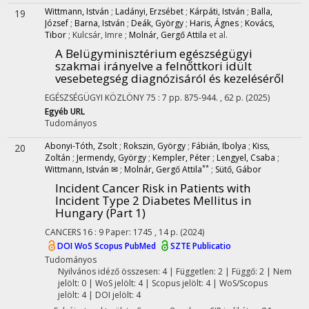
Wittmann, István
;
Ladányi, Erzsébet
;
Kárpáti, István
;
Balla,
19
József
;
Barna, István
;
Deák, György
;
Haris, Ágnes
;
Kovács,
Tibor
;
Kulcsár, Imre
;
Molnár, Gergő Attila
et al.
A Belügyminisztérium egészségügyi
szakmai irányelve a felnőttkori idült
vesebetegség diagnózisáról és kezeléséről
EGÉSZSÉGÜGYI KÖZLÖNY
75
:
7
pp. 875-944. , 62 p.
(2025)
Egyéb URL
Tudományos
Abonyi-Tóth, Zsolt
;
Rokszin, György
;
Fábián, Ibolya
;
Kiss,
20
Zoltán
;
Jermendy, György
;
Kempler, Péter
;
Lengyel, Csaba
;
**
Wittmann, István ✉
;
Molnár, Gergő Attila
;
Sütő, Gábor
Incident Cancer Risk in Patients with
Incident Type 2 Diabetes Mellitus in
Hungary (Part 1)
CANCERS
16
:
9
Paper: 1745 , 14 p.
(2024)
DOI
WoS
Scopus
PubMed
SZTE Publicatio
Tudományos
Nyilvános idéző összesen: 4
| Független: 2 | Függő: 2 | Nem
jelölt: 0 | WoS jelölt: 4 | Scopus jelölt: 4 | WoS/Scopus
jelölt: 4 | DOI jelölt: 4