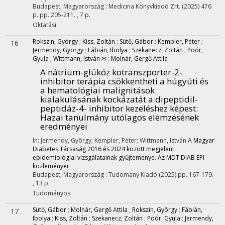
Budapest, Magyarország :
Medicina Könyvkiadó Zrt.
(2025)
476
p.
pp. 205-211. , 7 p.
Oktatási
Rokszin, György
;
Kiss, Zoltán
;
Sütő, Gábor
;
Kempler, Péter
;
16
Jermendy, György
;
Fábián, Ibolya
;
Szekanecz, Zoltán
;
Poór,
Gyula
;
Wittmann, István ✉
;
Molnár, Gergő Attila
A nátrium-glükóz kotranszporter-2-
inhibitor terápia csökkentheti a húgyúti és
a hematológiai malignitások
kialakulásának kockázatát a dipeptidil-
peptidáz-4- inhibitor kezeléshez képest
:
Hazai tanulmány utólagos elemzésének
eredményei
In: Jermendy, György; Kempler, Péter; Wittmann, István
A Magyar
Diabetes Társaság 2016 és 2024 között megjelent
epidemiológiai vizsgálatainak gyűjteménye. Az MDT DIAB EPI
közleményei
Budapest, Magyarország :
Tudomány Kiadó
(2025)
pp. 167-179.
, 13 p.
Tudományos
Sütő, Gábor
;
Molnár, Gergő Attila
;
Rokszin, György
;
Fábián,
17
Ibolya
;
Kiss, Zoltán
;
Szekanecz, Zoltán
;
Poór, Gyula
;
Jermendy,