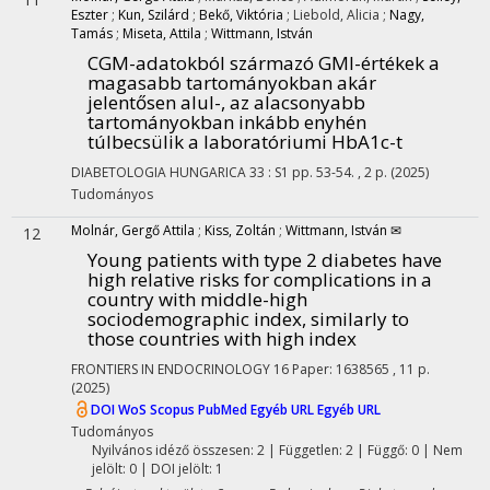
Eszter
;
Kun, Szilárd
;
Bekő, Viktória
;
Liebold, Alicia
;
Nagy,
Tamás
;
Miseta, Attila
;
Wittmann, István
CGM-adatokból származó GMI-értékek a
magasabb tartományokban akár
jelentősen alul-, az alacsonyabb
tartományokban inkább enyhén
túlbecsülik a laboratóriumi HbA1c-t
DIABETOLOGIA HUNGARICA
33
:
S1
pp. 53-54. , 2 p.
(2025)
Tudományos
Molnár, Gergő Attila
;
Kiss, Zoltán
;
Wittmann, István ✉
12
Young patients with type 2 diabetes have
high relative risks for complications in a
country with middle-high
sociodemographic index, similarly to
those countries with high index
FRONTIERS IN ENDOCRINOLOGY
16
Paper: 1638565 , 11 p.
(2025)
DOI
WoS
Scopus
PubMed
Egyéb URL
Egyéb URL
Tudományos
Nyilvános idéző összesen: 2
| Független: 2 | Függő: 0 | Nem
jelölt: 0 | DOI jelölt: 1