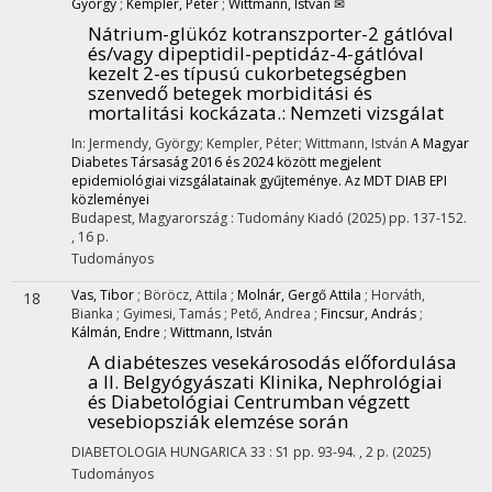
György
;
Kempler, Péter
;
Wittmann, István ✉
Nátrium-glükóz kotranszporter-2 gátlóval
és/vagy dipeptidil-peptidáz-4-gátlóval
kezelt 2-es típusú cukorbetegségben
szenvedő betegek morbiditási és
mortalitási kockázata.
: Nemzeti vizsgálat
In: Jermendy, György; Kempler, Péter; Wittmann, István
A Magyar
Diabetes Társaság 2016 és 2024 között megjelent
epidemiológiai vizsgálatainak gyűjteménye. Az MDT DIAB EPI
közleményei
Budapest, Magyarország :
Tudomány Kiadó
(2025)
pp. 137-152.
, 16 p.
Tudományos
Vas, Tibor
;
Böröcz, Attila
;
Molnár, Gergő Attila
;
Horváth,
18
Bianka
;
Gyimesi, Tamás
;
Pető, Andrea
;
Fincsur, András
;
Kálmán, Endre
;
Wittmann, István
A diabéteszes vesekárosodás előfordulása
a II. Belgyógyászati Klinika, Nephrológiai
és Diabetológiai Centrumban végzett
vesebiopsziák elemzése során
DIABETOLOGIA HUNGARICA
33
:
S1
pp. 93-94. , 2 p.
(2025)
Tudományos