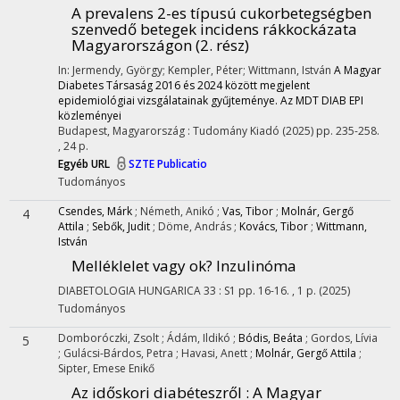
A prevalens 2-es típusú cukorbetegségben
szenvedő betegek incidens rákkockázata
Magyarországon (2. rész)
In: Jermendy, György; Kempler, Péter; Wittmann, István
A Magyar
Diabetes Társaság 2016 és 2024 között megjelent
epidemiológiai vizsgálatainak gyűjteménye. Az MDT DIAB EPI
közleményei
Budapest, Magyarország :
Tudomány Kiadó
(2025)
pp. 235-258.
, 24 p.
Egyéb URL
SZTE Publicatio
Tudományos
Csendes, Márk
;
Németh, Anikó
;
Vas, Tibor
;
Molnár, Gergő
4
Attila
;
Sebők, Judit
;
Döme, András
;
Kovács, Tibor
;
Wittmann,
István
Melléklelet vagy ok? Inzulinóma
DIABETOLOGIA HUNGARICA
33
:
S1
pp. 16-16. , 1 p.
(2025)
Tudományos
Domboróczki, Zsolt
;
Ádám, Ildikó
;
Bódis, Beáta
;
Gordos, Lívia
5
;
Gulácsi-Bárdos, Petra
;
Havasi, Anett
;
Molnár, Gergő Attila
;
Sipter, Emese Enikő
Az időskori diabéteszről : A Magyar