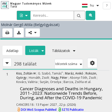
Magyar Tudományos Művek
hu
?
Tára
Molnár Gergő Attila
(Belgyógyászat)
Adatlap
Listák
Táblázatok
298 találat
Idézetek száma
*
Kiss, Zoltán ✉
;
G. Szabó, Tamás
;
Maráz, Anikó
;
Rokszin,
1
György
;
Horváth, Zsolt
;
Nagy, Péter
;
Abonyi-Tóth, Zsolt
;
Kovács, Valéria
;
Surján, Orsolya
;
Barcza, Zsófia
et al.
Cancer Diagnoses and Deaths in Hungary,
2011–2023: Nationwide Trends Before,
During, and After the COVID-19 Pandemic
CANCERS
18
:
13
Paper: 2027 , 22 p.
(2026)
DOI
WoS
Scopus
PubMed
SZTE Publicatio