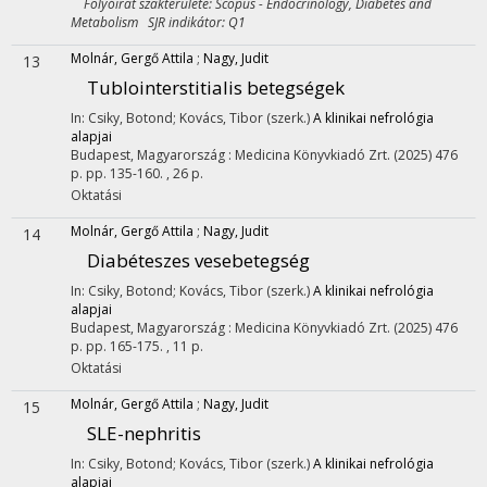
Folyóirat szakterülete: Scopus - Endocrinology, Diabetes and
Metabolism SJR indikátor: Q1
Molnár, Gergő Attila
;
Nagy, Judit
13
Tublointerstitialis betegségek
In: Csiky, Botond; Kovács, Tibor (szerk.)
A klinikai nefrológia
alapjai
Budapest, Magyarország :
Medicina Könyvkiadó Zrt.
(2025)
476
p.
pp. 135-160. , 26 p.
Oktatási
Molnár, Gergő Attila
;
Nagy, Judit
14
Diabéteszes vesebetegség
In: Csiky, Botond; Kovács, Tibor (szerk.)
A klinikai nefrológia
alapjai
Budapest, Magyarország :
Medicina Könyvkiadó Zrt.
(2025)
476
p.
pp. 165-175. , 11 p.
Oktatási
Molnár, Gergő Attila
;
Nagy, Judit
15
SLE-nephritis
In: Csiky, Botond; Kovács, Tibor (szerk.)
A klinikai nefrológia
alapjai