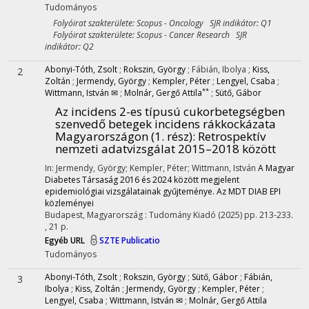
Tudományos
Folyóirat szakterülete: Scopus - Oncology SJR indikátor: Q1
Folyóirat szakterülete: Scopus - Cancer Research SJR
indikátor: Q2
Abonyi-Tóth, Zsolt
;
Rokszin, György
;
Fábián, Ibolya
;
Kiss,
2
Zoltán
;
Jermendy, György
;
Kempler, Péter
;
Lengyel, Csaba
;
**
Wittmann, István ✉
;
Molnár, Gergő Attila
;
Sütő, Gábor
Az incidens 2-es típusú cukorbetegségben
szenvedő betegek incidens rákkockázata
Magyarországon (1. rész)
: Retrospektív
nemzeti adatvizsgálat 2015–2018 között
In: Jermendy, György; Kempler, Péter; Wittmann, István
A Magyar
Diabetes Társaság 2016 és 2024 között megjelent
epidemiológiai vizsgálatainak gyűjteménye. Az MDT DIAB EPI
közleményei
Budapest, Magyarország :
Tudomány Kiadó
(2025)
pp. 213-233.
, 21 p.
Egyéb URL
SZTE Publicatio
Tudományos
Abonyi-Tóth, Zsolt
;
Rokszin, György
;
Sütő, Gábor
;
Fábián,
3
Ibolya
;
Kiss, Zoltán
;
Jermendy, György
;
Kempler, Péter
;
Lengyel, Csaba
;
Wittmann, István ✉
;
Molnár, Gergő Attila