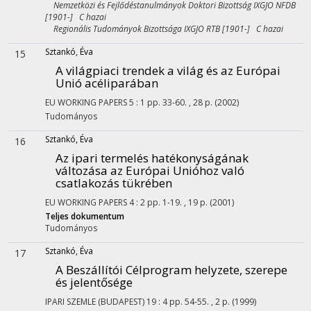
Nemzetközi és Fejlődéstanulmányok Doktori Bizottság IXGJO NFDB
[1901-] C hazai
Regionális Tudományok Bizottsága IXGJO RTB [1901-] C hazai
Sztankó, Éva
15
A világpiaci trendek a világ és az Európai
Unió acéliparában
EU WORKING PAPERS
5
:
1
pp. 33-60. , 28 p.
(2002)
Tudományos
Sztankó, Éva
16
Az ipari termelés hatékonyságának
változása az Európai Unióhoz való
csatlakozás tükrében
EU WORKING PAPERS
4
:
2
pp. 1-19. , 19 p.
(2001)
Teljes dokumentum
Tudományos
Sztankó, Éva
17
A Beszállítói Célprogram helyzete, szerepe
és jelentősége
IPARI SZEMLE (BUDAPEST)
19
:
4
pp. 54-55. , 2 p.
(1999)