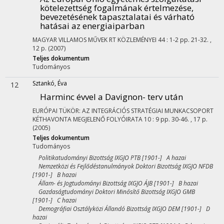
kötelezettség fogalmának értelmezése,
bevezetésének tapasztalatai és várható
hatásai az energiaiparban
MAGYAR VILLAMOS MŰVEK RT KÖZLEMÉNYEI
44
:
1-2
pp. 21-32. ,
12 p.
(2007)
Teljes dokumentum
Tudományos
Sztankó, Éva
12
Harminc évvel a Davignon- terv után
EURÓPAI TÜKÖR: AZ INTEGRÁCIÓS STRATÉGIAI MUNKACSOPORT
KÉTHAVONTA MEGJELENŐ FOLYÓIRATA
10
:
9
pp. 30-46. , 17 p.
(2005)
Teljes dokumentum
Tudományos
Politikatudományi Bizottság IXGJO PTB [1901-] A hazai
Nemzetközi és Fejlődéstanulmányok Doktori Bizottság IXGJO NFDB
[1901-] B hazai
Állam- és Jogtudományi Bizottság IXGJO ÁJB [1901-] B hazai
Gazdaságtudományi Doktori Minősítő Bizottság IXGJO GMB
[1901-] C hazai
Demográfiai Osztályközi Állandó Bizottság IXGJO DEM [1901-] D
hazai