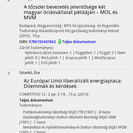
A tőzsdei bevezetés jelentősége két
magyar óriásvállalat példáján – MOL és
MVM
Budapest, Magyarország :
MTA Közgazdaság- és Regionális
Tudományi Kutatóközpont Közgazdaság-tudományi Intézet
(2015)
,
79 p.
ISBN:
9786155447662
Teljes dokumentum
Zárolt
Tudományos
Nyilvános idéző összesen: 1
| Független: 1 | Függő: 0 | Nem
jelölt: 0 | WoS jelölt: 1 | Scopus jelölt: 1 | WoS/Scopus
jelölt: 1 | DOI jelölt: 1
Sztankó, Éva
7
Az Európai Unió liberalizált energiapiaca
:
Dilemmák és kérdések
COMPETITIO
12
:
2
pp. 5-19. , 15 p.
(2013)
Teljes dokumentum
Tudományos
Politikatudományi Bizottság IXGJO PTB [1901-] B hazai
Gazdaságtudományi Doktori Minősítő Bizottság IXGJO GMB
[1901-] C hazai
Nemzetközi és Fejlődéstanulmányok Doktori Bizottság IXGJO NFDB
[1901-] C hazai