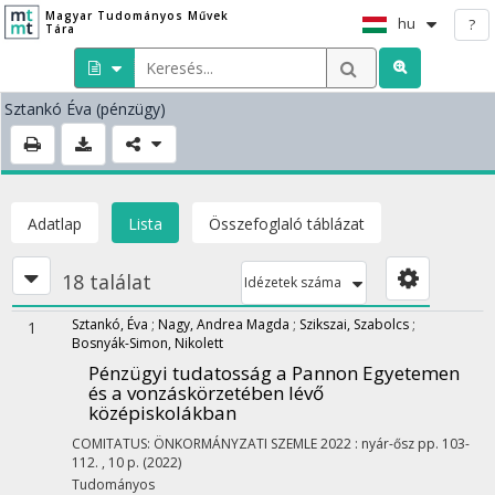
Magyar Tudományos Művek
hu
?
Tára
Sztankó Éva
(pénzügy)
Adatlap
Lista
Összefoglaló táblázat
18 találat
Idézetek száma
Sztankó, Éva
;
Nagy, Andrea Magda
;
Szikszai, Szabolcs
;
1
Bosnyák-Simon, Nikolett
Pénzügyi tudatosság a Pannon Egyetemen
és a vonzáskörzetében lévő
középiskolákban
COMITATUS: ÖNKORMÁNYZATI SZEMLE
2022
:
nyár-ősz
pp. 103-
112. , 10 p.
(2022)
Tudományos