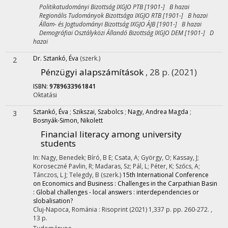
Politikatudományi Bizottság IXGJO PTB [1901-] B hazai
Regionális Tudományok Bizottsága IXGJO RTB [1901-] B hazai
Állam- és Jogtudományi Bizottság IXGJO ÁJB [1901-] B hazai
Demográfiai Osztályközi Állandó Bizottság IXGJO DEM [1901-] D
hazai
Dr. Sztankó, Éva
(szerk.)
2
Pénzügyi alapszámítások
, 28 p.
(2021)
ISBN:
9789633961841
Oktatási
Sztankó, Éva
;
Szikszai, Szabolcs
;
Nagy, Andrea Magda
;
3
Bosnyák-Simon, Nikolett
Financial literacy among university
students
In: Nagy, Benedek; Bíró, B E; Csata, A; György, O; Kassay, J;
Koroseczné Pavlin, R; Madaras, Sz; Pál, L; Péter, K; Szőcs, A;
Tánczos, L J; Telegdy, B (szerk.)
15th International Conference
on Economics and Business : Challenges in the Carpathian Basin
: Global challenges - local answers : interdependencies or
slobalisation?
Cluj-Napoca, Románia :
Risoprint
(2021)
1,337 p.
pp. 260-272. ,
13 p.