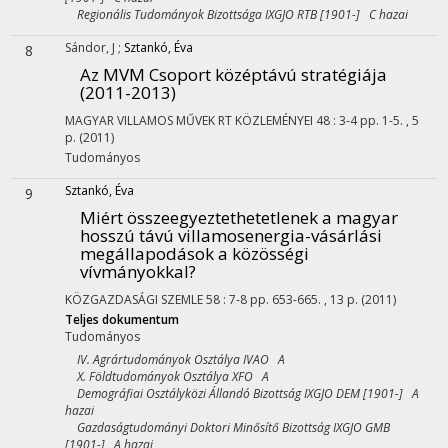
Regionális Tudományok Bizottsága IXGJO RTB [1901-] C hazai
Sándor, J
;
Sztankó, Éva
8
Az MVM Csoport középtávú stratégiája
(2011-2013)
MAGYAR VILLAMOS MŰVEK RT KÖZLEMÉNYEI
48
:
3-4
pp. 1-5. , 5
p.
(2011)
Tudományos
Sztankó, Éva
9
Miért összeegyeztethetetlenek a magyar
hosszú távú villamosenergia-vásárlási
megállapodások a közösségi
vívmányokkal?
KÖZGAZDASÁGI SZEMLE
58
:
7-8
pp. 653-665. , 13 p.
(2011)
Teljes dokumentum
Tudományos
IV. Agrártudományok Osztálya IVAO A
X. Földtudományok Osztálya XFO A
Demográfiai Osztályközi Állandó Bizottság IXGJO DEM [1901-] A
hazai
Gazdaságtudományi Doktori Minősítő Bizottság IXGJO GMB
[1901-] A hazai