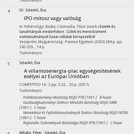
Tudományos
Dr. Sztankó, Éva
4
IPO mítosz vagy valóság
In: Fehérvölgyi, Beáta; Csizmadia, Tibor (szerk.)
Esetek és
tanulmányok mesterfokon : Üzleti és menedzsment
esettanulmányok hazai vállalati környezetből
Veszprém, Magyarország :
Pannon Egyetem
(2020)
269 p.
pp.
242-255. , 14 p.
Tudományos
Sztankó, Éva
5
A villamosenergia-piac egységesítésének
esélyei az Európai Unióban
COMPETITIO
16
:
2
pp. 3-22. , 20 p.
(2017)
Tudományos
Politikatudományi Bizottság IXGJO PTB [1901-] B hazai
Gazdaságtudományi Doktori Minősítő Bizottság IXGJO GMB
[1901-] C hazai
Nemzetközi és Fejlődéstanulmányok Doktori Bizottság IXGJO NFDB
[1901-] C hazai
Regionális Tudományok Bizottsága IXGJO RTB [1901-] C hazai
Mihályi, Péter
;
Sztankó, Éva
6