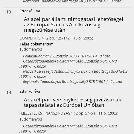
Regionális Tudományok Bizottsága IXGJO RTB [1901-] D hazai
Sztankó, Éva
13
Az acélipar állami támogatási lehetőségei
az Európai Szén és Acélközösség
megszűnése után
COMPETITIO
4
:
2
pp. 125-142. , 18 p.
(2005)
Teljes dokumentum
Tudományos
Politikatudományi Bizottság IXGJO PTB [1901-] B hazai
Gazdaságtudományi Doktori Minősítő Bizottság IXGJO GMB
[1901-] C hazai
Nemzetközi és Fejlődéstanulmányok Doktori Bizottság IXGJO NFDB
[1901-] C hazai
Regionális Tudományok Bizottsága IXGJO RTB [1901-] C hazai
Sztankó, Éva
14
Az acélipari versenyképesség javításának
tapasztalatai az Európai Unióban
FEJLESZTÉS ÉS FINANSZÍROZÁS
1
:
2
pp. 54-64. , 11 p.
(2003)
Tudományos
Gazdaságtudományi Doktori Minősítő Bizottság IXGJO GMB
[1901-] C hazai