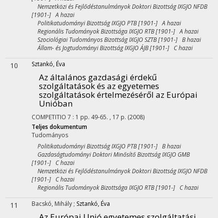
Nemzetközi és Fejlődéstanulmányok Doktori Bizottság IXGJO NFDB
[1901-] A hazai
Politikatudományi Bizottság IXGJO PTB [1901-] A hazai
Regionális Tudományok Bizottsága IXGJO RTB [1901-] A hazai
Szociológiai Tudományos Bizottság IXGJO SZTB [1901-] B hazai
Állam- és Jogtudományi Bizottság IXGJO ÁJB [1901-] C hazai
Sztankó, Éva
10
Az általános gazdasági érdekű
szolgáltatások és az egyetemes
szolgáltatások értelmezéséről az Európai
Unióban
COMPETITIO
7
:
1
pp. 49-65. , 17 p.
(2008)
Teljes dokumentum
Tudományos
Politikatudományi Bizottság IXGJO PTB [1901-] B hazai
Gazdaságtudományi Doktori Minősítő Bizottság IXGJO GMB
[1901-] C hazai
Nemzetközi és Fejlődéstanulmányok Doktori Bizottság IXGJO NFDB
[1901-] C hazai
Regionális Tudományok Bizottsága IXGJO RTB [1901-] C hazai
Bacskó, Mihály
;
Sztankó, Éva
11
Az Európai Unió egyetemes szolgáltatási