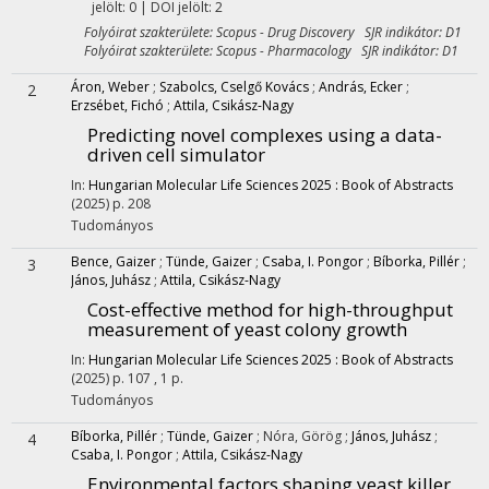
jelölt: 0 | DOI jelölt: 2
Folyóirat szakterülete: Scopus - Drug Discovery SJR indikátor: D1
Folyóirat szakterülete: Scopus - Pharmacology SJR indikátor: D1
Áron, Weber
;
Szabolcs, Cselgő Kovács
;
András, Ecker
;
2
Erzsébet, Fichó
;
Attila, Csikász-Nagy
Predicting novel complexes using a data-
driven cell simulator
In:
Hungarian Molecular Life Sciences 2025 : Book of Abstracts
(2025)
p. 208
Tudományos
Bence, Gaizer
;
Tünde, Gaizer
;
Csaba, I. Pongor
;
Bíborka, Pillér
;
3
János, Juhász
;
Attila, Csikász-Nagy
Cost-effective method for high-throughput
measurement of yeast colony growth
In:
Hungarian Molecular Life Sciences 2025 : Book of Abstracts
(2025)
p. 107 , 1 p.
Tudományos
Bíborka, Pillér
;
Tünde, Gaizer
;
Nóra, Görög
;
János, Juhász
;
4
Csaba, I. Pongor
;
Attila, Csikász-Nagy
Environmental factors shaping yeast killer