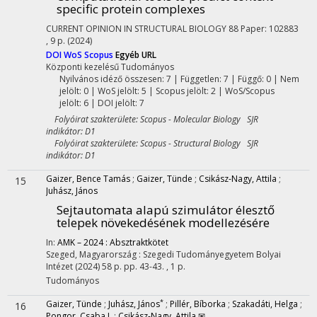
specific protein complexes
CURRENT OPINION IN STRUCTURAL BIOLOGY
88
Paper: 102883
, 9 p.
(2024)
DOI
WoS
Scopus
Egyéb URL
Központi kezelésű
Tudományos
Nyilvános idéző összesen: 7
| Független: 7 | Függő: 0 | Nem
jelölt: 0 | WoS jelölt: 5 | Scopus jelölt: 2 | WoS/Scopus
jelölt: 6 | DOI jelölt: 7
Folyóirat szakterülete: Scopus - Molecular Biology SJR
indikátor: D1
Folyóirat szakterülete: Scopus - Structural Biology SJR
indikátor: D1
Gaizer, Bence Tamás
;
Gaizer, Tünde
;
Csikász-Nagy, Attila
;
15
Juhász, János
Sejtautomata alapú szimulátor élesztő
telepek növekedésének modellezésére
In:
AMK – 2024 : Absztraktkötet
Szeged, Magyarország :
Szegedi Tudományegyetem Bolyai
Intézet
(2024)
58 p.
pp. 43-43. , 1 p.
Tudományos
*
Gaizer, Tünde
;
Juhász, János
;
Pillér, Bíborka
;
Szakadáti, Helga
;
16
Pongor, Csaba I.
;
Csikász-Nagy, Attila ✉