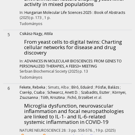
activity in mixed populations
In:
Hungarian Molecular Life Sciences 2025 : Book of Abstracts
(2025)
p. 173 , 1 p.
Tudományos
Csikász-Nagy, Attila
5
From yeast cells to digital twins: Charting
cellular networks for disease and drug
discovery
In:
ADVANCES IN MOLECULAR BIOSCIENCES: FROM GENES TO
PERSONALIZED THERAPIES, A FEBS3+ MEETING
Serbian Biochemical Society
(2025)
p. 13
Tudományos
Fekete, Rebeka
;
Simats, Alba
;
Bíró, Eduárd
;
Pósfai, Balázs
;
6
Cserép, Csaba
;
Schwarcz, Anett D.
;
Szabadits, Eszter
;
Környei,
Zsuzsanna
;
Tóth, Krisztina
;
Fichó, Erzsébet
et al.
Microglia dysfunction, neurovascular
inflammation and focal neuropathologies
are linked to IL-1- and IL-6-related
systemic inflammation in COVID-19
NATURE NEUROSCIENCE
28
:
3
pp. 558-576. , 19 p.
(2025)