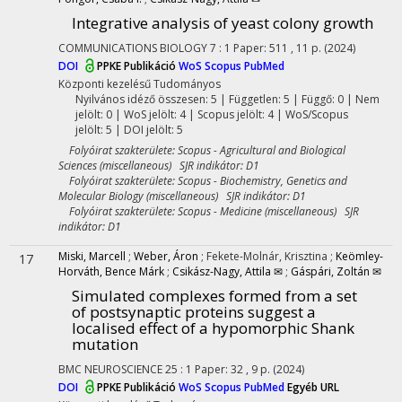
Integrative analysis of yeast colony growth
COMMUNICATIONS BIOLOGY
7
:
1
Paper: 511 , 11 p.
(2024)
DOI
PPKE Publikáció
WoS
Scopus
PubMed
Központi kezelésű
Tudományos
Nyilvános idéző összesen: 5
| Független: 5 | Függő: 0 | Nem
jelölt: 0 | WoS jelölt: 4 | Scopus jelölt: 4 | WoS/Scopus
jelölt: 5 | DOI jelölt: 5
Folyóirat szakterülete: Scopus - Agricultural and Biological
Sciences (miscellaneous) SJR indikátor: D1
Folyóirat szakterülete: Scopus - Biochemistry, Genetics and
Molecular Biology (miscellaneous) SJR indikátor: D1
Folyóirat szakterülete: Scopus - Medicine (miscellaneous) SJR
indikátor: D1
Miski, Marcell
;
Weber, Áron
;
Fekete-Molnár, Krisztina
;
Keömley-
17
Horváth, Bence Márk
;
Csikász-Nagy, Attila ✉
;
Gáspári, Zoltán ✉
Simulated complexes formed from a set
of postsynaptic proteins suggest a
localised effect of a hypomorphic Shank
mutation
BMC NEUROSCIENCE
25
:
1
Paper: 32 , 9 p.
(2024)
DOI
PPKE Publikáció
WoS
Scopus
PubMed
Egyéb URL