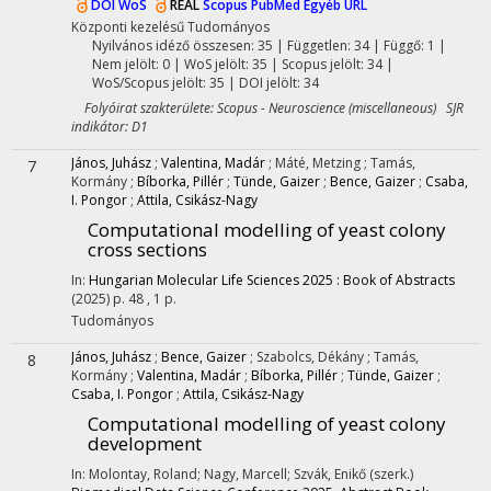
DOI
WoS
REAL
Scopus
PubMed
Egyéb URL
Központi kezelésű
Tudományos
Nyilvános idéző összesen: 35
| Független: 34 | Függő: 1 |
Nem jelölt: 0 | WoS jelölt: 35 | Scopus jelölt: 34 |
WoS/Scopus jelölt: 35 | DOI jelölt: 34
Folyóirat szakterülete: Scopus - Neuroscience (miscellaneous) SJR
indikátor: D1
János, Juhász
;
Valentina, Madár
;
Máté, Metzing
;
Tamás,
7
Kormány
;
Bíborka, Pillér
;
Tünde, Gaizer
;
Bence, Gaizer
;
Csaba,
I. Pongor
;
Attila, Csikász-Nagy
Computational modelling of yeast colony
cross sections
In:
Hungarian Molecular Life Sciences 2025 : Book of Abstracts
(2025)
p. 48 , 1 p.
Tudományos
János, Juhász
;
Bence, Gaizer
;
Szabolcs, Dékány
;
Tamás,
8
Kormány
;
Valentina, Madár
;
Bíborka, Pillér
;
Tünde, Gaizer
;
Csaba, I. Pongor
;
Attila, Csikász-Nagy
Computational modelling of yeast colony
development
In: Molontay, Roland; Nagy, Marcell; Szvák, Enikő (szerk.)