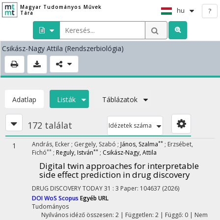
Magyar Tudományos Művek
hu
?
Tára
Csikász-Nagy Attila
(Rendszerbiológia)
Adatlap
Listák
Táblázatok
172 találat
Idézetek száma
**
András, Ecker
;
Gergely, Szabó
;
János, Szalma
;
Erzsébet,
1
**
**
Fichó
;
Reguly, István
;
Csikász-Nagy, Attila
Digital twin approaches for interpretable
side effect prediction in drug discovery
DRUG DISCOVERY TODAY
31
:
3
Paper: 104637
(2026)
DOI
WoS
Scopus
Egyéb URL
Tudományos
Nyilvános idéző összesen: 2
| Független: 2 | Függő: 0 | Nem