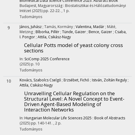
Biomedical Data Science Conference 2025. Abstract Book
Budapest, Magyarország :
Biostatisztikai és Hálózattudományi
Intézet
(2025)
pp. 22-22. , 1 p.
Tudományos
János, Juhász
;
Tamás, Kormány
;
Valentina, Madár
;
Máté,
9
Metzing
;
Bíborka, Pillér
;
Tünde, Gaizer
;
Bence, Gaizer
;
Csaba,
I. Pongor
;
Attila, Csikász-Nagy
Cellular Potts model of yeast colony cross
sections
In:
SciComp 2025 Conference
(2025)
p. 10
Tudományos
Kovács, Szabolcs Cselgő
;
Erzsébet, Fichó
;
István, Zoltán Reguly
;
10
Attila, Csikász-Nagy
Unravelling Cellular Regulation on the
Structural Level: A Novel Concept to Event-
Driven Agent-Based Modeling of
Interaction Networks
In:
Hungarian Molecular Life Sciences 2025 : Book of Abstracts
(2025)
pp. 140-141. , 2 p.
Tudományos