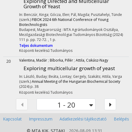
Exploring Directed and Multicellular
Growth of Yeast
In: Benczúr, Kinga; Gócza, Elen; Pál, Magda; Pusztahelyi, Tünde
(szerk.)
FIBOK 2024 6th National Conference of Young
Biotechnologists
Budapest, Magyarország :
MTA Agrártudományok Osztálya,
Mezőgazdasági Biotechnológiai Tudományos Bizottság
(2024)
111 p.
pp. 72-72. , 1 p.
Teljes dokumentum
Központi kezelésű
Tudományos
Valentina, Madár
;
Bíborka, Pillér
;
Attila, Csikász-Nagy
20
Exploring multicellular growth of yeast
In: László, Buday; Beáta, Lontay; Gergely, Szakáts; Attila, Varga
(szerk.)
Annual Meeting of the Hungarian Biochemical Society
(2024)
p. 38
Központi kezelésű
Tudományos
1 - 20
Kapcsolat
Impresszum
Adatkezelési tájékoztató
Belépés
© MTA
KIK
,
SZTAKI
2026-08-09 13:31