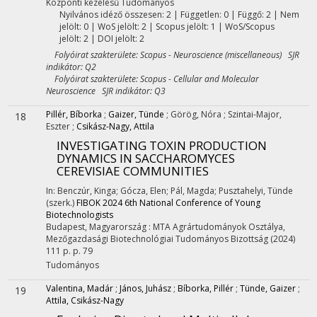
Központi kezelésű
Tudományos
Nyilvános idéző összesen: 2
| Független: 0 | Függő: 2 | Nem
jelölt: 0 | WoS jelölt: 2 | Scopus jelölt: 1 | WoS/Scopus
jelölt: 2 | DOI jelölt: 2
Folyóirat szakterülete: Scopus - Neuroscience (miscellaneous) SJR
indikátor: Q2
Folyóirat szakterülete: Scopus - Cellular and Molecular
Neuroscience SJR indikátor: Q3
Pillér, Bíborka
;
Gaizer, Tünde
;
Görög, Nóra
;
Szintai-Major,
18
Eszter
;
Csikász-Nagy, Attila
INVESTIGATING TOXIN PRODUCTION
DYNAMICS IN SACCHAROMYCES
CEREVISIAE COMMUNITIES
In: Benczúr, Kinga; Gócza, Elen; Pál, Magda; Pusztahelyi, Tünde
(szerk.)
FIBOK 2024 6th National Conference of Young
Biotechnologists
Budapest, Magyarország :
MTA Agrártudományok Osztálya,
Mezőgazdasági Biotechnológiai Tudományos Bizottság
(2024)
111 p.
p. 79
Tudományos
Valentina, Madár
;
János, Juhász
;
Bíborka, Pillér
;
Tünde, Gaizer
;
19
Attila, Csikász-Nagy