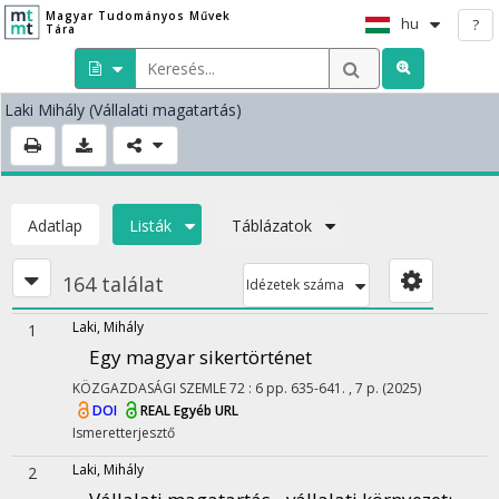
Magyar Tudományos Művek
hu
?
Tára
Laki Mihály
(Vállalati magatartás)
Adatlap
Listák
Táblázatok
164 találat
Idézetek száma
Laki, Mihály
1
Egy magyar sikertörténet
KÖZGAZDASÁGI SZEMLE
72
:
6
pp. 635-641. , 7 p.
(2025)
DOI
REAL
Egyéb URL
Ismeretterjesztő
Laki, Mihály
2