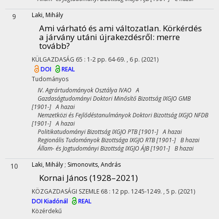
Laki, Mihály
9
Ami várható és ami változatlan. Körkérdés
a járvány utáni újrakezdésről: merre
tovább?
KÜLGAZDASÁG
65
:
1-2
pp. 64-69. , 6 p.
(2021)
DOI
REAL
Tudományos
IV. Agrártudományok Osztálya IVAO A
Gazdaságtudományi Doktori Minősítő Bizottság IXGJO GMB
[1901-] A hazai
Nemzetközi és Fejlődéstanulmányok Doktori Bizottság IXGJO NFDB
[1901-] A hazai
Politikatudományi Bizottság IXGJO PTB [1901-] A hazai
Regionális Tudományok Bizottsága IXGJO RTB [1901-] B hazai
Állam- és Jogtudományi Bizottság IXGJO ÁJB [1901-] B hazai
Laki, Mihály
;
Simonovits, András
10
Kornai János (1928–2021)
KÖZGAZDASÁGI SZEMLE
68
:
12
pp. 1245-1249. , 5 p.
(2021)
DOI
Kiadónál
REAL
Közérdekű