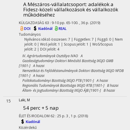
A Mészáros-vállalatcsoport
: adalékok a
Fidesz-közeli vállalkozások és vállalkozók
működéséhez
KÜLGAZDASÁG
63
:
9-10
pp. 65-100. , 36 p.
(2019)
DOI
Kiadónál
REAL
Tudományos
Nyilvános idéző összesen: 7
| Független: 7 | Függő: 0 | Nem
jelölt: 0 | WoS jelölt: 1 | Scopus jelölt: 1 | WoS/Scopus
jelölt: 2 | DOI jelölt: 4
IV. Agrártudományok Osztálya IVAO A
Gazdaságtudományi Doktori Minősítő Bizottság IXGJO GMB
[1901-] A hazai
Nemzetközi és Fejlődéstanulmányok Doktori Bizottság IXGJO NFDB
[1901-] A hazai
Politikatudományi Bizottság IXGJO PTB [1901-] A hazai
Regionális Tudományok Bizottsága IXGJO RTB [1901-] B hazai
Állam- és Jogtudományi Bizottság IXGJO ÁJB [1901-] B hazai
Laki, M
15
54 perc + 5 nap
ÉLET ÉS IRODALOM
62
:
25
p. 3 , 1 p.
(2018)
Kiadónál
Közérdekű