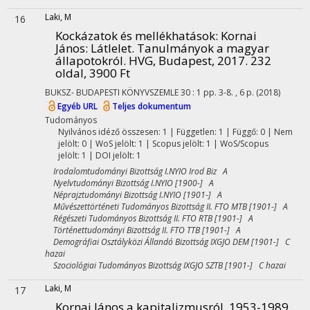
Laki, M
16
Kockázatok és mellékhatások
: Kornai
János: Látlelet. Tanulmányok a magyar
állapotokról. HVG, Budapest, 2017. 232
oldal, 3900 Ft
BUKSZ- BUDAPESTI KÖNYVSZEMLE
30
:
1
pp. 3-8. , 6 p.
(2018)
Egyéb URL
Teljes dokumentum
Tudományos
Nyilvános idéző összesen: 1
| Független: 1 | Függő: 0 | Nem
jelölt: 0 | WoS jelölt: 1 | Scopus jelölt: 1 | WoS/Scopus
jelölt: 1 | DOI jelölt: 1
Irodalomtudományi Bizottság I.NYIO Irod Biz A
Nyelvtudományi Bizottság I.NYIO [1900-] A
Néprajztudományi Bizottság I.NYIO [1901-] A
Művészettörténeti Tudományos Bizottság II. FTO MTB [1901-] A
Régészeti Tudományos Bizottság II. FTO RTB [1901-] A
Történettudományi Bizottság II. FTO TTB [1901-] A
Demográfiai Osztályközi Állandó Bizottság IXGJO DEM [1901-] C
hazai
Szociológiai Tudományos Bizottság IXGJO SZTB [1901-] C hazai
Laki, M
17
Kornai János a kapitalizmusról, 1953-1989