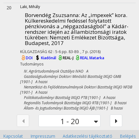
Laki, Mihály
20
Borvendég Zsuzsanna: Az „impexek” kora.
Külkereskedelmi fedéssel folytatott
pénzkivonás a „népgazdaságból” a Kádár-
rendszer idején az állambiztonsági iratok
tükrében
: Nemzeti Emlékezet Bizottsága,
Budapest, 2017
KÜLGAZDASÁG
62
:
5-6
pp. 83-89. , 7 p.
(2018)
DOI
Kiadónál
REAL-J
REAL
Matarka
Tudományos
IV. Agrártudományok Osztálya IVAO A
Gazdaságtudományi Doktori Minősítő Bizottság IXGJO GMB
[1901-] A hazai
Nemzetközi és Fejlődéstanulmányok Doktori Bizottság IXGJO NFDB
[1901-] A hazai
Politikatudományi Bizottság IXGJO PTB [1901-] A hazai
Regionális Tudományok Bizottsága IXGJO RTB [1901-] B hazai
Állam- és Jogtudományi Bizottság IXGJO ÁJB [1901-] B hazai
1 - 20
Kapcsolat
Impresszum
Adatkezelési tájékoztató
Belépés