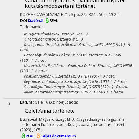
Vállalati magatartás - vállalati környezet
:
kutatásmódszertani történet
KÖZGAZDASÁGI SZEMLE
71
:
3
pp. 275-324. , 50 p.
(2024)
DOI
Kiadónál
REAL
Tudományos
IV. Agrártudományok Osztálya IVAO A
X. Földtudományok Osztálya XFO A
Demográfiai Osztályközi Állandó Bizottság IXGJO DEM [1901-] A
hazai
Gazdaságtudományi Doktori Minősítő Bizottság IXGJO GMB
[1901-] A hazai
Nemzetközi és Fejlődéstanulmányok Doktori Bizottság IXGJO NFDB
[1901-] A hazai
Politikatudományi Bizottság IXGJO PTB [1901-] A hazai
Regionális Tudományok Bizottsága IXGJO RTB [1901-] A hazai
Szociológiai Tudományos Bizottság IXGJO SZTB [1901-] B hazai
Állam- és Jogtudományi Bizottság IXGJO ÁJB [1901-] C hazai
Laki, M
;
Gelei, A
(Az interjút adta)
3
Gelei Anna története
Budapest, Magyarország :
MTA Közgazdaság- és Regionális
Tudományi Kutatóközpont Közgazdaság-tudományi Intézet
(2023)
,
105 p.
REAL
Teljes dokumentum