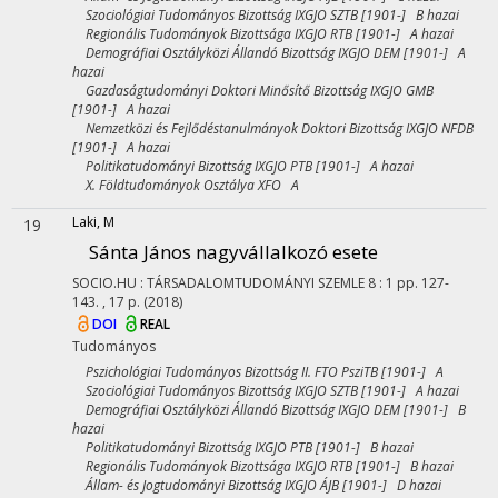
Szociológiai Tudományos Bizottság IXGJO SZTB [1901-] B hazai
Regionális Tudományok Bizottsága IXGJO RTB [1901-] A hazai
Demográfiai Osztályközi Állandó Bizottság IXGJO DEM [1901-] A
hazai
Gazdaságtudományi Doktori Minősítő Bizottság IXGJO GMB
[1901-] A hazai
Nemzetközi és Fejlődéstanulmányok Doktori Bizottság IXGJO NFDB
[1901-] A hazai
Politikatudományi Bizottság IXGJO PTB [1901-] A hazai
X. Földtudományok Osztálya XFO A
Laki, M
19
Sánta János nagyvállalkozó esete
SOCIO.HU : TÁRSADALOMTUDOMÁNYI SZEMLE
8
:
1
pp. 127-
143. , 17 p.
(2018)
DOI
REAL
Tudományos
Pszichológiai Tudományos Bizottság II. FTO PsziTB [1901-] A
Szociológiai Tudományos Bizottság IXGJO SZTB [1901-] A hazai
Demográfiai Osztályközi Állandó Bizottság IXGJO DEM [1901-] B
hazai
Politikatudományi Bizottság IXGJO PTB [1901-] B hazai
Regionális Tudományok Bizottsága IXGJO RTB [1901-] B hazai
Állam- és Jogtudományi Bizottság IXGJO ÁJB [1901-] D hazai