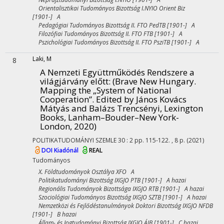
Orientalisztikai Tudományos Bizottság I.NYIO Orient Biz
[1901-] A
Pedagógiai Tudományos Bizottság II. FTO PedTB [1901-] A
Filozófiai Tudományos Bizottság II. FTO FTB [1901-] A
Pszichológiai Tudományos Bizottság II. FTO PsziTB [1901-] A
Laki, M
8
A Nemzeti Együttműködés Rendszere a
világjárvány előtt
: (Brave New Hungary.
Mapping the „System of National
Cooperation”. Edited by János Kovács
Mátyás and Balázs Trencsényi, Lexington
Books, Lanham–Bouder–New York-
London, 2020)
POLITIKATUDOMÁNYI SZEMLE
30
:
2
pp. 115-122. , 8 p.
(2021)
DOI
Kiadónál
REAL
Tudományos
X. Földtudományok Osztálya XFO A
Politikatudományi Bizottság IXGJO PTB [1901-] A hazai
Regionális Tudományok Bizottsága IXGJO RTB [1901-] A hazai
Szociológiai Tudományos Bizottság IXGJO SZTB [1901-] A hazai
Nemzetközi és Fejlődéstanulmányok Doktori Bizottság IXGJO NFDB
[1901-] B hazai
Állam- és Jogtudományi Bizottság IXGJO ÁJB [1901-] C hazai