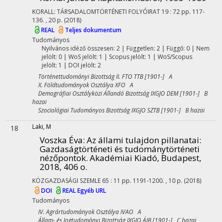
KORALL: TÁRSADALOMTÖRTÉNETI FOLYÓIRAT
19
:
72
pp. 117-
136. , 20 p.
(2018)
REAL
Teljes dokumentum
Tudományos
Nyilvános idéző összesen: 2
| Független: 2 | Függő: 0 | Nem
jelölt: 0 | WoS jelölt: 1 | Scopus jelölt: 1 | WoS/Scopus
jelölt: 1 | DOI jelölt: 2
Történettudományi Bizottság II. FTO TTB [1901-] A
X. Földtudományok Osztálya XFO A
Demográfiai Osztályközi Állandó Bizottság IXGJO DEM [1901-] B
hazai
Szociológiai Tudományos Bizottság IXGJO SZTB [1901-] B hazai
Laki, M
18
Voszka Éva: Az állami tulajdon pillanatai
:
Gazdaságtörténeti és tudománytörténeti
nézőpontok. Akadémiai Kiadó, Budapest,
2018, 406 o.
KÖZGAZDASÁGI SZEMLE
65
:
11
pp. 1191-1200. , 10 p.
(2018)
DOI
REAL
Egyéb URL
Tudományos
IV. Agrártudományok Osztálya IVAO A
Állam- és Jogtudományi Bizottság IXGJO ÁJB [1901-] C hazai