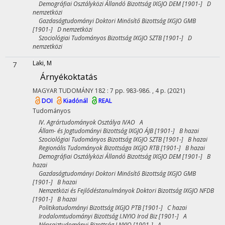
Demográfiai Osztályközi Állandó Bizottság IXGJO DEM [1901-] D
nemzetközi
Gazdaságtudományi Doktori Minősítő Bizottság IXGJO GMB
[1901-] D nemzetközi
Szociológiai Tudományos Bizottság IXGJO SZTB [1901-] D
nemzetközi
Laki, M
7
Árnyékoktatás
MAGYAR TUDOMÁNY
182
:
7
pp. 983-986. , 4 p.
(2021)
DOI
Kiadónál
REAL
Tudományos
IV. Agrártudományok Osztálya IVAO A
Állam- és Jogtudományi Bizottság IXGJO ÁJB [1901-] B hazai
Szociológiai Tudományos Bizottság IXGJO SZTB [1901-] B hazai
Regionális Tudományok Bizottsága IXGJO RTB [1901-] B hazai
Demográfiai Osztályközi Állandó Bizottság IXGJO DEM [1901-] B
hazai
Gazdaságtudományi Doktori Minősítő Bizottság IXGJO GMB
[1901-] B hazai
Nemzetközi és Fejlődéstanulmányok Doktori Bizottság IXGJO NFDB
[1901-] B hazai
Politikatudományi Bizottság IXGJO PTB [1901-] C hazai
Irodalomtudományi Bizottság I.NYIO Irod Biz [1901-] A
Néprajztudományi Bizottság I.NYIO [1901-] A