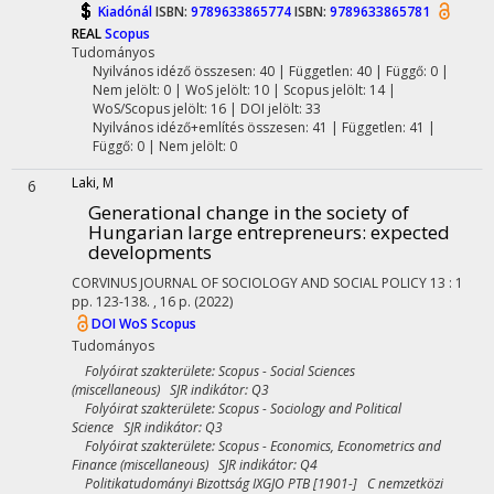
Kiadónál
ISBN:
9789633865774
ISBN:
9789633865781
REAL
Scopus
Tudományos
Nyilvános idéző összesen: 40
| Független: 40 | Függő: 0 |
Nem jelölt: 0 | WoS jelölt: 10 | Scopus jelölt: 14 |
WoS/Scopus jelölt: 16 | DOI jelölt: 33
Nyilvános idéző+említés összesen: 41
| Független: 41 |
Függő: 0 | Nem jelölt: 0
Laki, M
6
Generational change in the society of
Hungarian large entrepreneurs: expected
developments
CORVINUS JOURNAL OF SOCIOLOGY AND SOCIAL POLICY
13
:
1
pp. 123-138. , 16 p.
(2022)
DOI
WoS
Scopus
Tudományos
Folyóirat szakterülete: Scopus - Social Sciences
(miscellaneous) SJR indikátor: Q3
Folyóirat szakterülete: Scopus - Sociology and Political
Science SJR indikátor: Q3
Folyóirat szakterülete: Scopus - Economics, Econometrics and
Finance (miscellaneous) SJR indikátor: Q4
Politikatudományi Bizottság IXGJO PTB [1901-] C nemzetközi