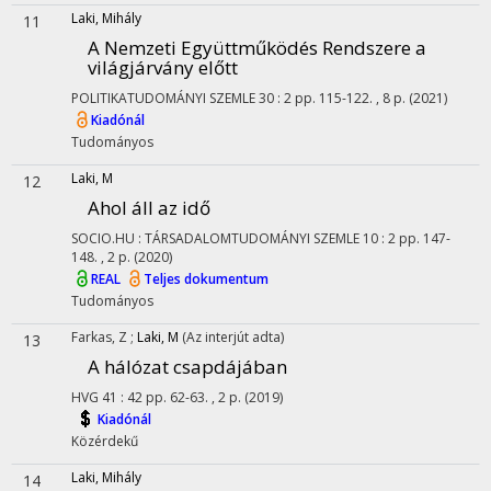
Laki, Mihály
11
A Nemzeti Együttműködés Rendszere a
világjárvány előtt
POLITIKATUDOMÁNYI SZEMLE
30
:
2
pp. 115-122. , 8 p.
(2021)
Kiadónál
Tudományos
Laki, M
12
Ahol áll az idő
SOCIO.HU : TÁRSADALOMTUDOMÁNYI SZEMLE
10
:
2
pp. 147-
148. , 2 p.
(2020)
REAL
Teljes dokumentum
Tudományos
Farkas, Z
;
Laki, M
(Az interjút adta)
13
A hálózat csapdájában
HVG
41
:
42
pp. 62-63. , 2 p.
(2019)
Kiadónál
Közérdekű
Laki, Mihály
14