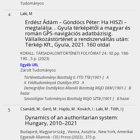
Tudományos
Laki, M
4
Erdész Ádám – Göndöcs Péter: Ha HISZI –
megtalálja… Gyula térképétől a magyar és
román GPS-navigációs adatbázisig.
Vállalkozástörténet a rendszerváltás után
:
Térkép Kft., Gyula, 2021. 160 oldal
KORALL: TÁRSADALOMTÖRTÉNETI FOLYÓIRAT
24
:
92
pp. 186-
190. , 5 p.
(2023)
Egyéb URL
Zárolt
Tudományos
Történettudományi Bizottság II. FTO TTB [1901-] A
X. Földtudományok Osztálya XFO A
Demográfiai Osztályközi Állandó Bizottság IXGJO DEM [1901-] B
hazai
Szociológiai Tudományos Bizottság IXGJO SZTB [1901-] B hazai
Csanádi, M
;
Gerő, M
;
Hajdu, M
;
Kovách, I
;
Laki, M
;
Tóth, I J
5
Dynamics of an authoritarian system
:
Hungary, 2010–2021
Budapest, Magyarország ,
Vienna, Ausztria ,
New York, Amerikai
Egyesült Államok :
CEU Press
(2022)
,
375 p.