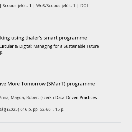
| Scopus jelölt: 1 | WoS/Scopus jelölt: 1 | DOI
aking using thaler‘s smart programme
rcular & Digital: Managing for a Sustainable Future
p.
e Save More Tomorrow (SMarT) programme
 Anna; Magda, Róbert (szerk.)
Data-Driven Practices
ság
(2025)
616 p.
pp. 52-66. , 15 p.