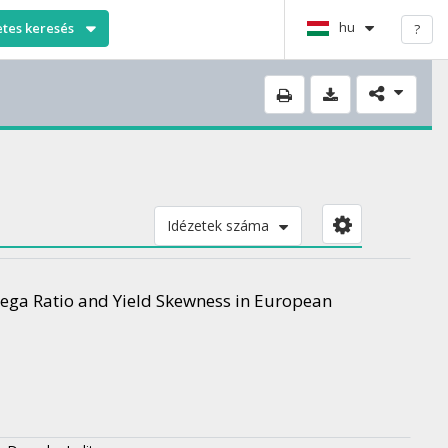
hu
etes keresés
?
Idézetek száma
mega Ratio and Yield Skewness in European