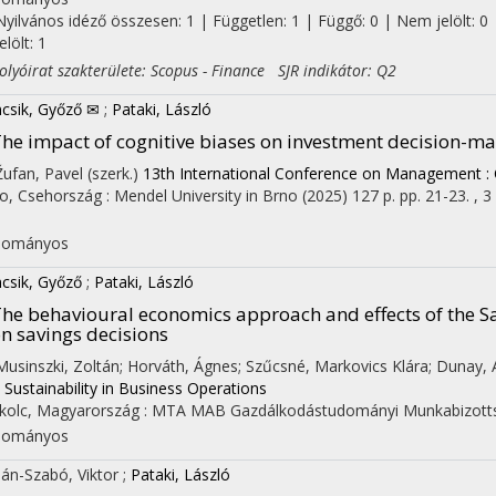
Nyilvános idéző összesen: 1
| Független: 1 | Függő: 0 | Nem jelölt: 0 
jelölt: 1
yóirat szakterülete: Scopus - Finance SJR indikátor: Q2
csik, Győző ✉
;
Pataki, László
he impact of cognitive biases on investment decision-m
 Žufan, Pavel (szerk.)
13th International Conference on Management : Ci
o, Csehország :
Mendel University in Brno
(2025)
127 p.
pp. 21-23. , 3 
I
dományos
csik, Győző
;
Pataki, László
he behavioural economics approach and effects of th
n savings decisions
 Musinszki, Zoltán; Horváth, Ágnes; Szűcsné, Markovics Klára; Dunay,
 Sustainability in Business Operations
kolc, Magyarország :
MTA MAB Gazdálkodástudományi Munkabizott
dományos
ián-Szabó, Viktor
;
Pataki, László