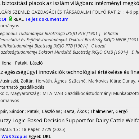
 biztosítási piacok az iszlám világban: intézményi megkö
LGÁRI SZEMLE: GAZDASÁGI ÉS TÁRSADALMI FOLYÓIRAT
21
:
4-6
pp
DOI
REAL
Teljes dokumentum
dományos
on
ionális Tudományok Bizottsága IXGJO RTB [1901-] B hazai
zetközi és Fejlődéstanulmányok Doktori Bizottság IXGJO NFDB [1901
itikatudományi Bizottság IXGJO PTB [1901-] C hazai
daságtudományi Doktori Minősítő Bizottság IXGJO GMB [1901-] D h
, Ilona
;
Pataki, László
z egészségügyi innovációk technológiai értékelése és fin
 Musinszki, Zoltán; Horváth, Ágnes; Szűcsné, Markovics Klára; Dunay, A
ntartható gazdálkodás
kolc, Magyarország :
MTA MAB Gazdálkodástudományi Munkabizott
dományos
pár, Sándor
;
Pataki, László ✉
;
Barta, Ákos
;
Thalmeiner, Gergő
uzzy Logic-Based Decision Support for Dairy Cattle Welf
IMALS
15
:
18
Paper: 2729
(2025)
I
WoS
Scopus
Egyéb URL