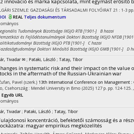
z innováció és márka kapcsolata, mint egymást erősítő 
LGÁRI SZEMLE: GAZDASÁGI ÉS TÁRSADALMI FOLYÓIRAT
21
:
1-3
pp
DOI
REAL
Teljes dokumentum
dományos
ionális Tudományok Bizottsága IXGJO RTB [1901-] B hazai
zetközi és Fejlődéstanulmányok Doktori Bizottság IXGJO NFDB [1901
itikatudományi Bizottság IXGJO PTB [1901-] C hazai
daságtudományi Doktori Minősítő Bizottság IXGJO GMB [1901-] D h
ár, Tivadar ✉
;
Pataki, László
;
Tatay, Tibor
hanges in systematic risk and their impact on the value 
tocks in the aftermath of the Russian-Ukrainian war
 Žufan, Pavel (szerk.)
13th International Conference on Management : Ci
o, Csehország :
Mendel University in Brno
(2025)
127 p.
pp. 124-125. ,
I
Egyéb URL
dományos
ár, Tivadar
;
Pataki, László
;
Tatay, Tibor
ulajdonosi koncentráció, befektetői számosság és a rész
ockázatra
: magyar empirikus megközelítés