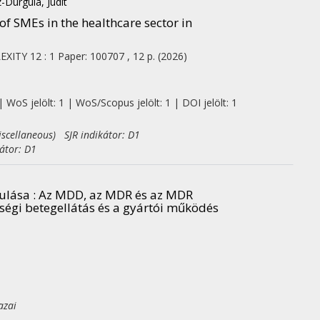
z-Durgula, Judit
of SMEs in the healthcare sector in
EXITY
12
:
1
Paper: 100707 , 12 p.
(2026)
 WoS jelölt: 1 | WoS/Scopus jelölt: 1 | DOI jelölt: 1
scellaneous) SJR indikátor: D1
átor: D1
kulása : Az MDD, az MDR és az MDR
ségi betegellátás és a gyártói működés
azai