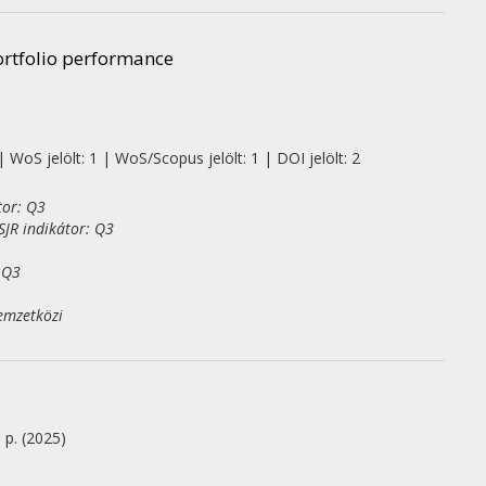
ortfolio performance
 WoS jelölt: 1 | WoS/Scopus jelölt: 1 | DOI jelölt: 2
tor: Q3
JR indikátor: Q3
 Q3
emzetközi
8 p.
(2025)