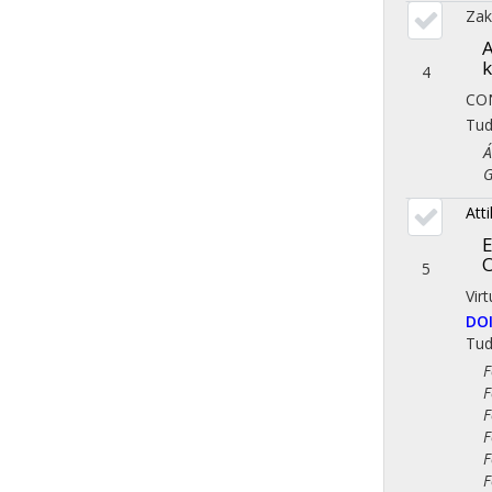
Zak
A
4
CO
Tu
Áll
Gaz
Att
E
O
5
Vir
DO
Tu
Fol
Fol
Fol
Fol
Fol
Fol