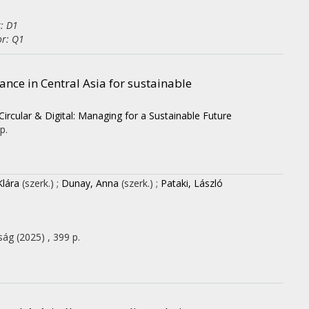
r: D1
or: Q1
nance in Central Asia for sustainable
rcular & Digital: Managing for a Sustainable Future
p.
Klára
(szerk.)
;
Dunay, Anna
(szerk.)
;
Pataki, László
ság
(2025)
,
399 p.