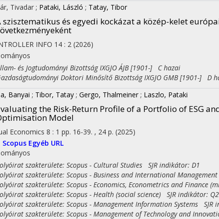
ár, Tivadar
;
Pataki, László
;
Tatay, Tibor
 szisztematikus és egyedi kockázat a közép-kelet európ
következményeként
NTROLLER INFO
14
:
2
(2026)
dományos
am- és Jogtudományi Bizottság IXGJO ÁJB [1901-] C hazai
daságtudományi Doktori Minősítő Bizottság IXGJO GMB [1901-] D h
ila, Banyai
;
Tibor, Tatay
;
Gergo, Thalmeiner
;
Laszlo, Pataki
valuating the Risk-Return Profile of a Portfolio of ESG a
ptimisation Model
tual Economics
8
:
1
pp. 16-39. , 24 p.
(2025)
I
Scopus
Egyéb URL
dományos
yóirat szakterülete: Scopus - Cultural Studies SJR indikátor: D1
yóirat szakterülete: Scopus - Business and International Management
yóirat szakterülete: Scopus - Economics, Econometrics and Finance (m
yóirat szakterülete: Scopus - Health (social science) SJR indikátor: Q2
yóirat szakterülete: Scopus - Management Information Systems SJR i
yóirat szakterülete: Scopus - Management of Technology and Innovati