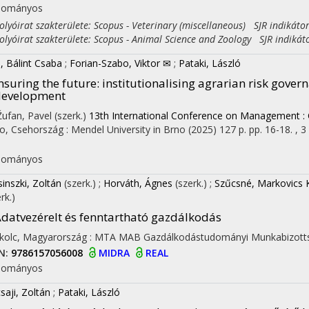
dományos
yóirat szakterülete: Scopus - Veterinary (miscellaneous) SJR indikáto
yóirat szakterülete: Scopus - Animal Science and Zoology SJR indikát
s, Bálint Csaba
;
Forian-Szabo, Viktor ✉
;
Pataki, László
nsuring the future: institutionalising agrarian risk gover
development
 Žufan, Pavel (szerk.)
13th International Conference on Management : Ci
o, Csehország :
Mendel University in Brno
(2025)
127 p.
pp. 16-18. , 3 
I
dományos
inszki, Zoltán
(szerk.)
;
Horváth, Ágnes
(szerk.)
;
Szűcsné, Markovics 
rk.)
datvezérelt és fenntartható gazdálkodás
kolc, Magyarország :
MTA MAB Gazdálkodástudományi Munkabizott
N:
9786157056008
MIDRA
REAL
dományos
saji, Zoltán
;
Pataki, László