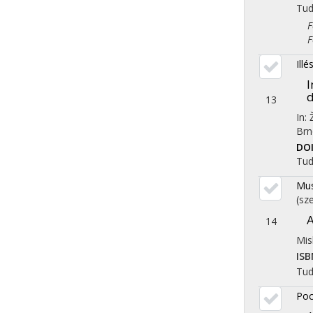
Tu
Fol
Fol
Illé
I
13
In:
Brn
DO
Tu
Mus
(sze
A
14
Mis
ISB
Tu
Poc