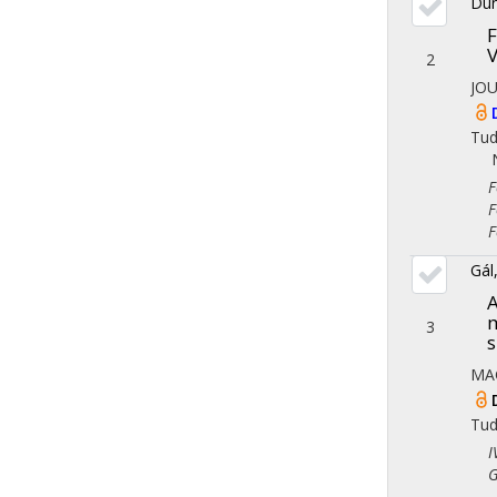
Dun
F
V
2
JO
Tu
Fol
Fol
Fol
Gál
A
m
3
MA
Tu
IV.
Gaz