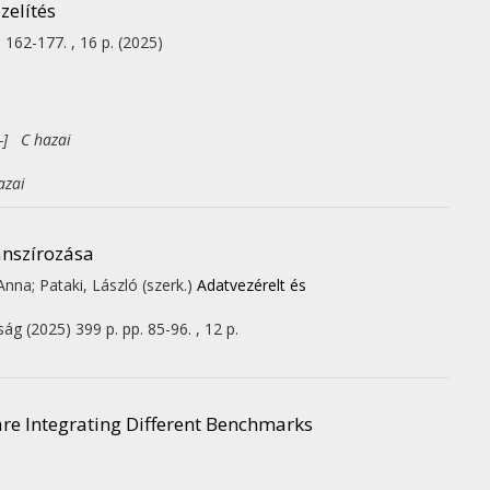
zelítés
. 162-177. , 16 p.
(2025)
-] C hazai
azai
anszírozása
nna; Pataki, László (szerk.)
Adatvezérelt és
ság
(2025)
399 p.
pp. 85-96. , 12 p.
are Integrating Different Benchmarks