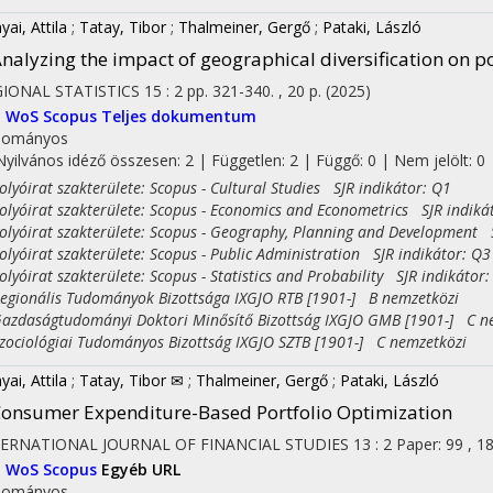
yai, Attila
;
Tatay, Tibor
;
Thalmeiner, Gergő
;
Pataki, László
nalyzing the impact of geographical diversification on p
IONAL STATISTICS
15
:
2
pp. 321-340. , 20 p.
(2025)
I
WoS
Scopus
Teljes dokumentum
dományos
Nyilvános idéző összesen: 2
| Független: 2 | Függő: 0 | Nem jelölt: 0 |
yóirat szakterülete: Scopus - Cultural Studies SJR indikátor: Q1
yóirat szakterülete: Scopus - Economics and Econometrics SJR indiká
yóirat szakterülete: Scopus - Geography, Planning and Development S
yóirat szakterülete: Scopus - Public Administration SJR indikátor: Q3
yóirat szakterülete: Scopus - Statistics and Probability SJR indikátor:
ionális Tudományok Bizottsága IXGJO RTB [1901-] B nemzetközi
daságtudományi Doktori Minősítő Bizottság IXGJO GMB [1901-] C n
ciológiai Tudományos Bizottság IXGJO SZTB [1901-] C nemzetközi
yai, Attila
;
Tatay, Tibor ✉
;
Thalmeiner, Gergő
;
Pataki, László
onsumer Expenditure-Based Portfolio Optimization
TERNATIONAL JOURNAL OF FINANCIAL STUDIES
13
:
2
Paper: 99 , 1
I
WoS
Scopus
Egyéb URL
dományos