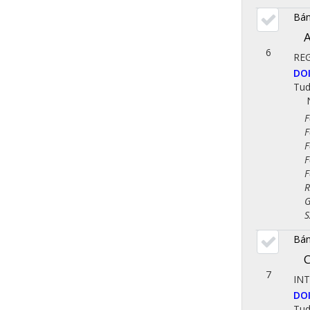
Bán
A
6
REG
DO
Tu
Fol
Fol
Fol
Fol
Fol
Reg
Gaz
Szo
Bán
C
7
IN
DO
Tu