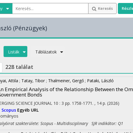
ny
Keresés
Részl
ászló
(Pénzügyek)
Listák
Táblázatok
228 találat
yai, Attila
;
Tatay, Tibor
;
Thalmeiner, Gergő
;
Pataki, László
n Empirical Analysis of the Relationship Between the O
Government Bonds
ERGING SCIENCE JOURNAL
10
:
3
pp. 1758-1771. , 14 p.
(2026)
I
Scopus
Egyéb URL
dományos
yóirat szakterülete: Scopus - Multidisciplinary SJR indikátor: Q1