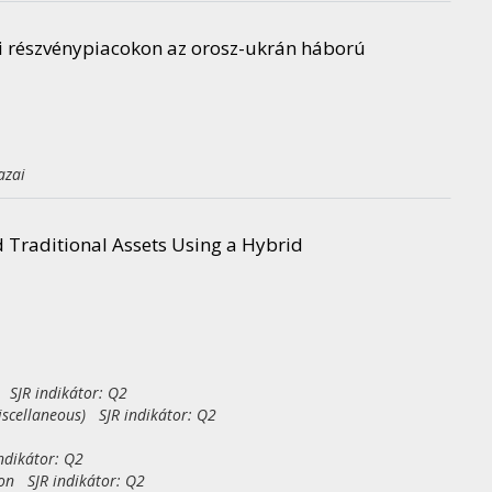
ai részvénypiacokon az orosz-ukrán háború
azai
nd Traditional Assets Using a Hybrid
 SJR indikátor: Q2
iscellaneous) SJR indikátor: Q2
ndikátor: Q2
on SJR indikátor: Q2