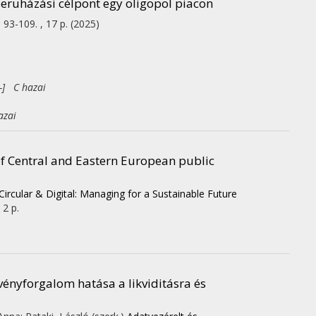
beruházási célpont egy oligopol piacon
. 93-109. , 17 p.
(2025)
-] C hazai
azai
of Central and Eastern European public
rcular & Digital: Managing for a Sustainable Future
 2 p.
vényforgalom hatása a likviditásra és