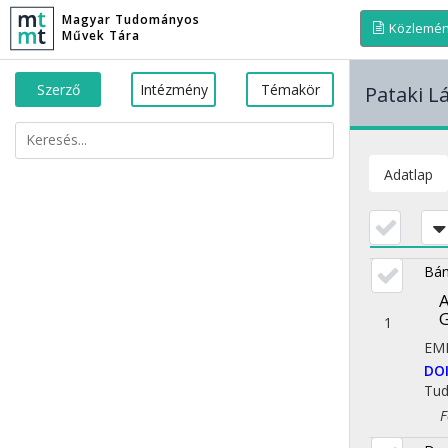
Magyar Tudományos
Közlemé
Művek Tára
Szerző
Intézmény
Témakör
Pataki L
Adatlap
Bán
A
1
EM
DO
Tu
Fol