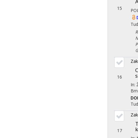
A
15
PO
Tu
Reg
Nem
Pol
Gaz
Zak
C
s
16
In:
Brn
DO
Tu
Zak
T
k
17