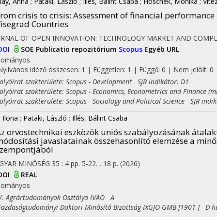
ay, Anna
;
Pataki, László
;
Illés, Bálint Csaba
;
Hoschek, Mónika
;
Vité
rom crisis to crisis: Assessment of financial performance 
isegrad Countries
URNAL OF OPEN INNOVATION: TECHNOLOGY MARKET AND COMPL
DOI
SOE Publicatio repozitórium
Scopus
Egyéb URL
dományos
Nyilvános idéző összesen: 1
| Független: 1 | Függő: 0 | Nem jelölt: 0 |
yóirat szakterülete: Scopus - Development SJR indikátor: D1
yóirat szakterülete: Scopus - Economics, Econometrics and Finance (mi
yóirat szakterülete: Scopus - Sociology and Political Science SJR indik
, Ilona
;
Pataki, László
;
Illés, Bálint Csaba
z orvostechnikai eszközök uniós szabályozásának átala
ódosítási javaslatainak összehasonlító elemzése a minő
szempontjából
GYAR MINŐSÉG
35
:
4
pp. 5-22. , 18 p.
(2026)
DOI
REAL
dományos
 Agrártudományok Osztálya IVAO A
daságtudományi Doktori Minősítő Bizottság IXGJO GMB [1901-] D h