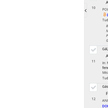
A
10
PO
Toggle
Tu
navigati
Reg
Nem
Pol
Gaz
Gál
A
11
In:
fen
Mis
Tu
Gás
F
12
AN
DO