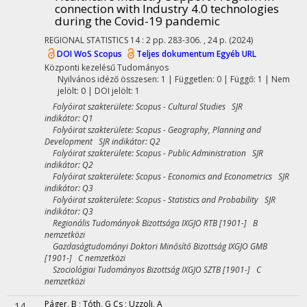
connection with Industry 4.0 technologies
during the Covid-19 pandemic
REGIONAL STATISTICS
14
:
2
pp. 283-306. , 24 p.
(2024)
DOI
WoS
Scopus
Teljes dokumentum
Egyéb URL
Központi kezelésű
Tudományos
Nyilvános idéző összesen: 1
| Független: 0 | Függő: 1 | Nem
jelölt: 0 | DOI jelölt: 1
Folyóirat szakterülete: Scopus - Cultural Studies SJR
indikátor: Q1
Folyóirat szakterülete: Scopus - Geography, Planning and
Development SJR indikátor: Q2
Folyóirat szakterülete: Scopus - Public Administration SJR
indikátor: Q2
Folyóirat szakterülete: Scopus - Economics and Econometrics SJR
indikátor: Q3
Folyóirat szakterülete: Scopus - Statistics and Probability SJR
indikátor: Q3
Regionális Tudományok Bizottsága IXGJO RTB [1901-] B
nemzetközi
Gazdaságtudományi Doktori Minősítő Bizottság IXGJO GMB
[1901-] C nemzetközi
Szociológiai Tudományos Bizottság IXGJO SZTB [1901-] C
nemzetközi
Páger, B
;
Tóth, G Cs
;
Uzzoli, A
14