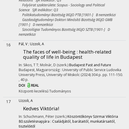
Relations SJR indikátor: Q3
Folyóirat szakterülete: Scopus - Sociology and Political
Science SJR indikátor: Q3
Politikatudományi Bizottság IXGJO PTB [1901-] B nemzetközi
Gazdaságtudományi Doktori Minősítő Bizottság IXGJO GMB
[1901-] D nemzetközi
Szociológiai Tudományos Bizottság IXGJO SZTB [1901-] D
nemzetközi
Pál, V
;
Uzzoli, A
16
The faces of well-being : health-related
quality of life in Budapest
In: Sikos, T T; Molnár, D (szerk.)
Budapest Past and Future
Budapest, Magyarország :
University of Public Service Ludovika
University Press
,
University of Miskolc
(2024)
304 p.
pp. 111-150.
, 40 p.
DOI
REAL
Központi kezelésű
Tudományos
Uzzoli, A
17
Kedves Viktória!
In: Schuchmann, Péter (szerk.)
Köszöntőkönyv Szirmai Viktória
80.születésnapjára : Családjától, barátaitól, munkatársaitól,
tisztelőitől