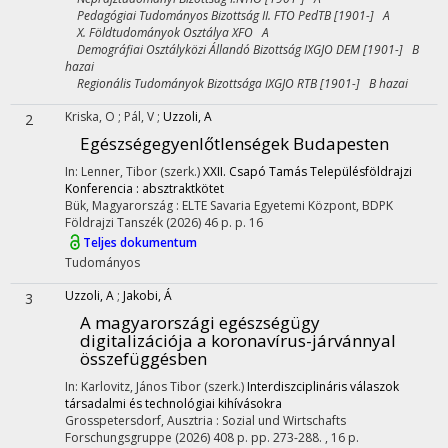
Pedagógiai Tudományos Bizottság II. FTO PedTB [1901-] A
X. Földtudományok Osztálya XFO A
Demográfiai Osztályközi Állandó Bizottság IXGJO DEM [1901-] B
hazai
Regionális Tudományok Bizottsága IXGJO RTB [1901-] B hazai
Kriska, O
;
Pál, V
;
Uzzoli, A
2
Egészségegyenlőtlenségek Budapesten
In: Lenner, Tibor (szerk.)
XXII. Csapó Tamás Településföldrajzi
Konferencia : absztraktkötet
Bük, Magyarország :
ELTE Savaria Egyetemi Központ, BDPK
Földrajzi Tanszék
(2026)
46 p.
p. 16
Teljes dokumentum
Tudományos
Uzzoli, A
;
Jakobi, Á
3
A magyarországi egészségügy
digitalizációja a koronavírus-járvánnyal
összefüggésben
In: Karlovitz, János Tibor (szerk.)
Interdiszciplináris válaszok
társadalmi és technológiai kihívásokra
Grosspetersdorf, Ausztria :
Sozial und Wirtschafts
Forschungsgruppe
(2026)
408 p.
pp. 273-288. , 16 p.