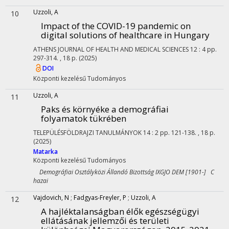
Uzzoli, A
10
Impact of the COVID-19 pandemic on
digital solutions of healthcare in Hungary
ATHENS JOURNAL OF HEALTH AND MEDICAL SCIENCES
12
:
4
pp.
297-314. , 18 p.
(2025)
DOI
Központi kezelésű
Tudományos
Uzzoli, A
11
Paks és környéke a demográfiai
folyamatok tükrében
TELEPÜLÉSFÖLDRAJZI TANULMÁNYOK
14
:
2
pp. 121-138. , 18 p.
(2025)
Matarka
Központi kezelésű
Tudományos
Demográfiai Osztályközi Állandó Bizottság IXGJO DEM [1901-] C
hazai
Vajdovich, N
;
Fadgyas-Freyler, P
;
Uzzoli, A
12
A hajléktalanságban élők egészségügyi
ellátásának jellemzői és területi