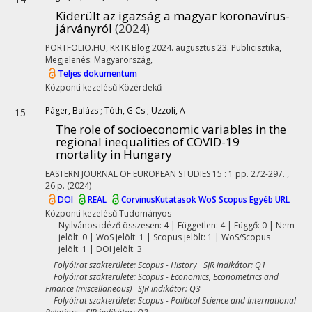
Kiderült az igazság a magyar koronavírus-
járványról
(2024)
PORTFOLIO.HU, KRTK Blog 2024. augusztus 23. Publicisztika
,
Megjelenés: Magyarország,
Teljes dokumentum
Központi kezelésű
Közérdekű
Páger, Balázs
;
Tóth, G Cs
;
Uzzoli, A
15
The role of socioeconomic variables in the
regional inequalities of COVID-19
mortality in Hungary
EASTERN JOURNAL OF EUROPEAN STUDIES
15
:
1
pp. 272-297. ,
26 p.
(2024)
DOI
REAL
CorvinusKutatasok
WoS
Scopus
Egyéb URL
Központi kezelésű
Tudományos
Nyilvános idéző összesen: 4
| Független: 4 | Függő: 0 | Nem
jelölt: 0 | WoS jelölt: 1 | Scopus jelölt: 1 | WoS/Scopus
jelölt: 1 | DOI jelölt: 3
Folyóirat szakterülete: Scopus - History SJR indikátor: Q1
Folyóirat szakterülete: Scopus - Economics, Econometrics and
Finance (miscellaneous) SJR indikátor: Q3
Folyóirat szakterülete: Scopus - Political Science and International