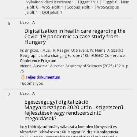
Nyilvános idéző összesen: 1
| Független: 1 | Függő: 0 | Nem
jelölt: 0 | WoS jelölt: 1 | Scopus jelölt: 1 | WoS/Scopus
jelölt: 1 | DOI jelölt: 1
Uzzoli, A
6
Digitalization in health care regarding the
Covid-19 pandemic : a case study from
Hungary
In: Brigkos, I; Musil, R; Reeger, U; Sievers, W; Hume, A (szerk.)
Geographies of a changing Europe : 10th EUGEO Conference :
Conference Program
Vienna, Ausztria :
Austrian Academy of Sciences
(2025)
132 p.
p.
75
Teljes dokumentum
Tudományos
Uzzoli, A
7
Egészségügyi digitalizáció
Magyarországon 2020 után - szigetszerű
fejlesztések vagy rendszerszintű
megoldások?
In:
A földrajztudomány válaszai a komplex környezeti és
társadalmi kihívásokra : XII. Magyar Földrajzi Konferencia