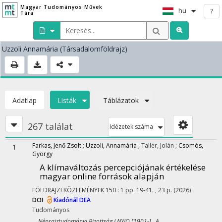
Magyar Tudományos Művek
hu
?
Tára
Uzzoli Annamária
(Társadalomföldrajz)
Adatlap
Listák
Táblázatok
267 találat
Idézetek száma
Farkas, Jenő Zsolt
;
Uzzoli, Annamária
;
Tallér, Jolán
;
Csomós,
1
György
A klímaváltozás percepciójának értékelése
magyar online források alapján
FÖLDRAJZI KÖZLEMÉNYEK
150
:
1
pp. 19-41. , 23 p.
(2026)
DOI
Kiadónál
DEA
Tudományos
Néprajztudományi Bizottság I.NYIO [1901-] A