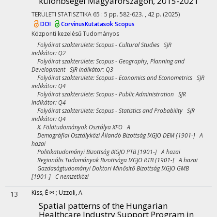
különbségei Magyarországon, 2015-2021
TERÜLETI STATISZTIKA
65
:
5
pp. 582-623. , 42 p.
(2025)
DOI
CorvinusKutatasok
Scopus
Központi kezelésű
Tudományos
Folyóirat szakterülete: Scopus - Cultural Studies SJR
indikátor: Q2
Folyóirat szakterülete: Scopus - Geography, Planning and
Development SJR indikátor: Q3
Folyóirat szakterülete: Scopus - Economics and Econometrics SJR
indikátor: Q4
Folyóirat szakterülete: Scopus - Public Administration SJR
indikátor: Q4
Folyóirat szakterülete: Scopus - Statistics and Probability SJR
indikátor: Q4
X. Földtudományok Osztálya XFO A
Demográfiai Osztályközi Állandó Bizottság IXGJO DEM [1901-] A
hazai
Politikatudományi Bizottság IXGJO PTB [1901-] A hazai
Regionális Tudományok Bizottsága IXGJO RTB [1901-] A hazai
Gazdaságtudományi Doktori Minősítő Bizottság IXGJO GMB
[1901-] C nemzetközi
Kiss, É ✉
;
Uzzoli, A
13
Spatial patterns of the Hungarian
Healthcare Industry Support Program in