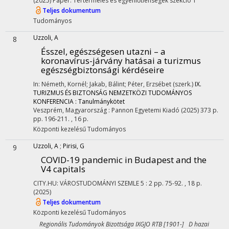
(2025)
Paper: Tértermelés és egyenlőtlenségek szekció 1
Teljes dokumentum
Tudományos
Uzzoli, A
8
Ésszel, egészségesen utazni – a
koronavírus-járvány hatásai a turizmus
egészségbiztonsági kérdéseire
In: Németh, Kornél; Jakab, Bálint; Péter, Erzsébet (szerk.)
IX.
TURIZMUS ÉS BIZTONSÁG NEMZETKÖZI TUDOMÁNYOS
KONFERENCIA : Tanulmánykötet
Veszprém, Magyarország :
Pannon Egyetemi Kiadó
(2025)
373 p.
pp. 196-211. , 16 p.
Központi kezelésű
Tudományos
Uzzoli, A
;
Pirisi, G
9
COVID-19 pandemic in Budapest and the
V4 capitals
CITY.HU: VÁROSTUDOMÁNYI SZEMLE
5
:
2
pp. 75-92. , 18 p.
(2025)
Teljes dokumentum
Központi kezelésű
Tudományos
Regionális Tudományok Bizottsága IXGJO RTB [1901-] D hazai