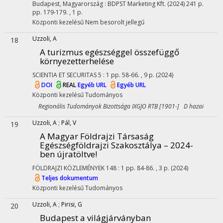
Budapest, Magyarország :
BDPST Marketing Kft.
(2024)
241 p.
pp. 179-179. , 1 p.
Központi kezelésű
Nem besorolt jellegű
Uzzoli, A
18
A turizmus egészséggel összefüggő
környezetterhelése
SCIENTIA ET SECURITAS
5
:
1
pp. 58-66. , 9 p.
(2024)
DOI
REAL
Egyéb URL
Egyéb URL
Központi kezelésű
Tudományos
Regionális Tudományok Bizottsága IXGJO RTB [1901-] D hazai
Uzzoli, A
;
Pál, V
19
A Magyar Földrajzi Társaság
Egészségföldrajzi Szakosztálya – 2024-
ben újratöltve!
FÖLDRAJZI KÖZLEMÉNYEK
148
:
1
pp. 84-86. , 3 p.
(2024)
Teljes dokumentum
Központi kezelésű
Tudományos
Uzzoli, A
;
Pirisi, G
20
Budapest a világjárványban