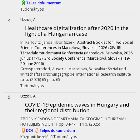
Teljes dokumentum
Tudományos
Uzzoli, A
4
Healthcare digitalization after 2020 in the
light of a Hungarian case
In: Karlovitz, János Tibor (szerk.)
Abstract Booklet for Two Social
Science Conferences in Marcelova, Slovakia, 2026 : XIV. IRI
Társadalomtudományi Konferencia (Marcelová, Szlovákia, 2026.
június 11-13); 3rd Society Conference (Marcelová, Slovakia, 19-
20 June 2026)
Grosspetersdorf, Ausztria,
Marcelová, Szlovákia :
Sozial und
Wirtschafts Forschungsgruppe
,
International Research Institute
s.r.o.
(2026)
65 p.
p. 65
Tudományos
Uzzoli, A
5
COVID-19 epidemic waves in Hungary and
their regional distribution
ZBORNIK RADOVA DEPARTMANA ZA GEOGRAFIJU TURIZAM I
HOTELIJERSTVO
54
:
1
pp. 34-47. , 14 p.
(2025)
DOI
Teljes dokumentum
Központi kezelésű
Tudományos