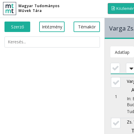
Magyar Tudományos
Közlemé
Művek Tára
Szerző
Intézmény
Témakör
Varga Zs
Adatlap
Var
A
1
In:
Bud
Tu
Zs.
T