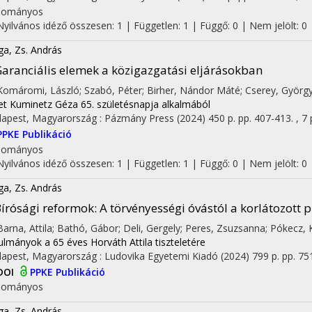
dományos
Nyilvános idéző összesen: 1
| Független: 1 | Függő: 0 | Nem jelölt: 0
ga, Zs. András
aranciális elemek a közigazgatási eljárásokban
 Komáromi, László; Szabó, Péter; Birher, Nándor Máté; Cserey, György;
et Kuminetz Géza 65. születésnapja alkalmából
apest, Magyarország :
Pázmány Press
(2024)
450 p.
pp. 407-413. , 7 
PPKE Publikáció
dományos
Nyilvános idéző összesen: 1
| Független: 1 | Függő: 0 | Nem jelölt: 0 |
ga, Zs. András
írósági reformok
: A törvényességi óvástól a korlátozott
 Barna, Attila; Bathó, Gábor; Deli, Gergely; Peres, Zsuzsanna; Pókecz, 
ulmányok a 65 éves Horváth Attila tiszteletére
apest, Magyarország :
Ludovika Egyetemi Kiadó
(2024)
799 p.
pp. 751
DOI
PPKE Publikáció
dományos
ga, Zs. András