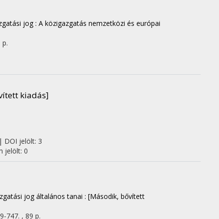
gatási jog : A közigazgatás nemzetközi és európai
 p.
vített kiadás]
 DOI jelölt: 3
jelölt: 0
gatási jog általános tanai : [Második, bővített
9-747. , 89 p.