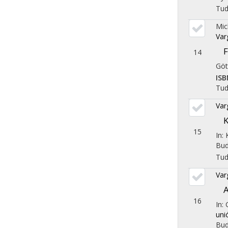
Tu
Mic
Var
F
14
Göt
ISB
Tu
Var
K
15
In:
Bud
Tu
Var
A
16
In:
uni
Bud