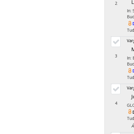
L
2
In:
Bud
Tu
Var
M
3
In:
Bud
Tu
Var
J
4
GLO
Tu
Áll