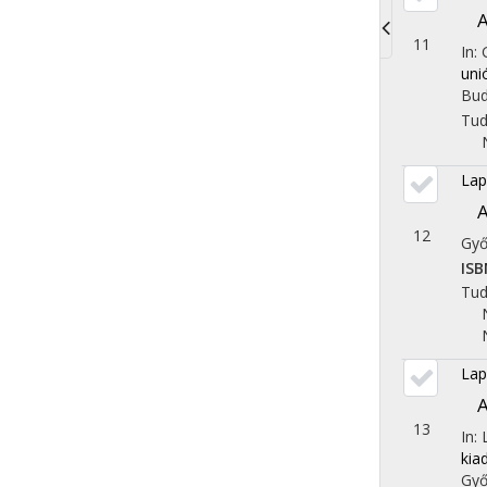
A
11
In:
Toggle
uni
navigati
Bud
Tu
Lap
A
12
Győ
ISB
Tu
Lap
A
13
In:
kia
Győ