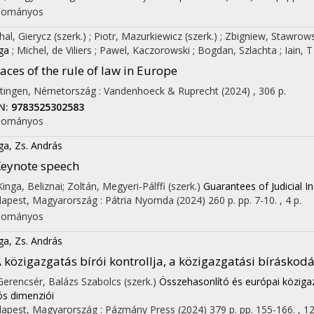
dományos
hal, Gierycz
(szerk.)
;
Piotr, Mazurkiewicz
(szerk.)
;
Zbigniew, Stawrow
ga
;
Michel, de Viliers
;
Pawel, Kaczorowski
;
Bogdan, Szlachta
;
Iain, 
aces of the rule of law in Europe
tingen, Németország :
Vandenhoeck & Ruprecht
(2024)
,
306 p.
N:
9783525302583
dományos
ga, Zs. András
eynote speech
 Kinga, Beliznai; Zoltán, Megyeri-Pálffi (szerk.)
Guarantees of Judicial 
apest, Magyarország :
Pátria Nyomda
(2024)
260 p.
pp. 7-10. , 4 p.
dományos
ga, Zs. András
 közigazgatás bírói kontrollja, a közigazgatási bíráskodá
 Gerencsér, Balázs Szabolcs (szerk.)
Összehasonlító és európai közigaz
ós dimenziói
apest, Magyarország :
Pázmány Press
(2024)
379 p.
pp. 155-166. , 12