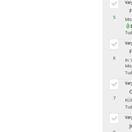
Var
F
5
Mis
Tu
Var
6
In:
Mis
Tu
Var
G
7
KÚR
Tu
Var
J