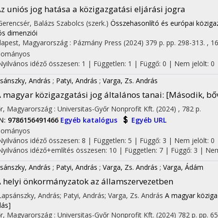
z uniós jog hatása a közigazgatási eljárási jogra
 Gerencsér, Balázs Szabolcs (szerk.)
Összehasonlító és európai közigaz
ós dimenziói
on
apest, Magyarország :
Pázmány Press
(2024)
379 p.
pp. 298-313. , 16
dományos
Nyilvános idéző összesen: 1
| Független: 1 | Függő: 0 | Nem jelölt: 0
sánszky, András
;
Patyi, András
;
Varga, Zs. András
 magyar közigazgatási jog általános tanai
: [Második, bő
r, Magyarország :
Universitas-Győr Nonprofit Kft.
(2024)
,
782 p.
N:
9786156491466
Egyéb katalógus
Egyéb URL
dományos
Nyilvános idéző összesen: 8
| Független: 5 | Függő: 3 | Nem jelölt: 0 |
Nyilvános idéző+említés összesen: 10
| Független: 7 | Függő: 3 | Nem 
sánszky, András
;
Patyi, András
;
Varga, Zs. András
;
Varga, Ádám
 helyi önkormányzatok az államszervezetben
 Lapsánszky, András; Patyi, András; Varga, Zs. András
A magyar közigaz
dás]
r, Magyarország :
Universitas-Győr Nonprofit Kft.
(2024)
782 p.
pp. 65