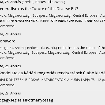
ga, Zs. András
(szerk.)
;
Berkes, Lilla
(szerk.)
ederalism as the Future of the Diverse EU?
kolc, Magyarország ,
Budapest, Magyarország :
Central European Ac
DOI
ISBN:
9786156474759
ISBN:
9786156474766
ISBN:
9786156474
dományos
ga, Zs. András
Foreword
 Varga, Zs. András; Berkes, Lilla (szerk.)
Federalism as the Future of th
kolc, Magyarország,
Budapest, Magyarország :
Central European Aca
dományos
ga, Zs. András
ondolatok a Kádári megtorlás rendszerének újabb kiadá
IAI DÖNTÉSEK: BÍRÓSÁGI HATÁROZATOK: A KÚRIA LAPJA
73
:
12
pp
dományos
ga, Zs. András
ogegység és alkotmányosság