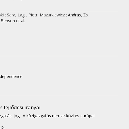
ski
;
Sara, Lagi
;
Piotr, Mazurkiewicz
;
András, Zs.
T Benson
et al.
Independence
s fejlődési irányai
gatási jog : A közigazgatás nemzetközi és európai
 p.