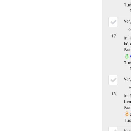
Tu
Var
G
17
In:
köt
Bud
Tu
Var
B
18
In:
tan
Bud
Tu
Var