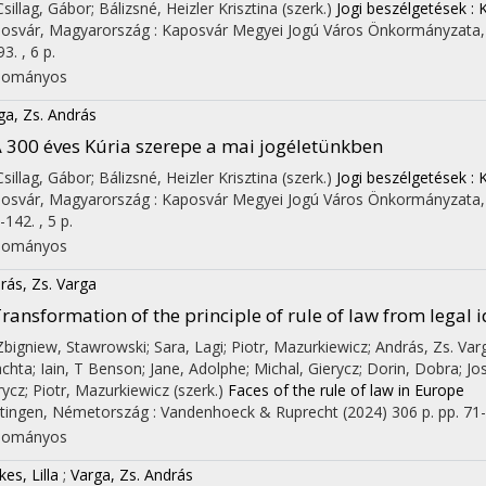
Csillag, Gábor; Bálizsné, Heizler Krisztina (szerk.)
Jogi beszélgetések :
osvár, Magyarország :
Kaposvár Megyei Jogú Város Önkormányzata
3. , 6 p.
dományos
ga, Zs. András
 300 éves Kúria szerepe a mai jogéletünkben
Csillag, Gábor; Bálizsné, Heizler Krisztina (szerk.)
Jogi beszélgetések :
osvár, Magyarország :
Kaposvár Megyei Jogú Város Önkormányzata
-142. , 5 p.
dományos
rás, Zs. Varga
ransformation of the principle of rule of law from legal id
 Zbigniew, Stawrowski; Sara, Lagi; Piotr, Mazurkiewicz; András, Zs. Var
achta; Iain, T Benson; Jane, Adolphe; Michal, Gierycz; Dorin, Dobra; 
rycz; Piotr, Mazurkiewicz (szerk.)
Faces of the rule of law in Europe
tingen, Németország :
Vandenhoeck & Ruprecht
(2024)
306 p.
pp. 71-
dományos
es, Lilla
;
Varga, Zs. András