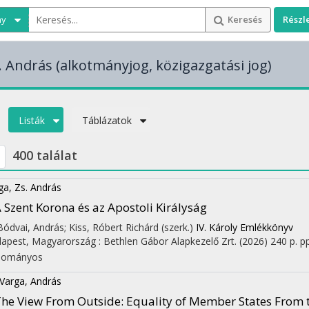
ny
Keresés
Részl
. András
(alkotmányjog, közigazgatási jog)
Listák
Táblázatok
400 találat
ga, Zs. András
 Szent Korona és az Apostoli Királyság
 Bódvai, András; Kiss, Róbert Richárd (szerk.)
IV. Károly Emlékkönyv
apest, Magyarország :
Bethlen Gábor Alapkezelő Zrt.
(2026)
240 p.
pp
dományos
 Varga, András
he View From Outside: Equality of Member States From th