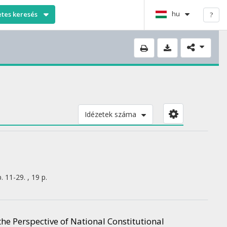
hu
etes keresés
?
Idézetek száma
. 11-29. , 19 p.
e Perspective of National Constitutional