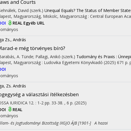
aws and Courts
 Sehnálek, David (szerk.)
Unequal Equals? The Status of Member States
apest, Magyarország,
Miskolc, Magyarország :
Central European Aca
DOI
REAL
Egyéb URL
dományos
ga Zs., András
arad-e még törvényes bíró?
 Barabás, A. Tünde; Pallagi, Anikó (szerk.)
Tudomány és Praxis : Ünnepi 
apest, Magyarország :
Ludovika Egyetemi Könyvkiadó
(2025)
671 p.
DOI
dományos
ga, Zs. András
ogegység a választási ítélkezésben
SSA IURIDICA
12.
:
1-2
pp. 33-38. , 6 p.
(2025)
DOI
REAL
dományos
am- és Jogtudományi Bizottság IXGJO ÁJB [1901-] A hazai