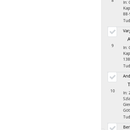
8
In: 
Kap
88-9
Tu
Var
A
9
In: 
Kap
138
Tu
And
T
10
In:
Szl
Gie
Göt
Tu
Berk