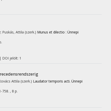
 Puskás, Attila (szerk.)
Munus et dilectio : Ünnepi
p.
 DOI jelölt: 1
 precedensrendszerig
Kovács Attila (szerk.)
Laudator temporis acti. Ünnepi
-758. , 8 p.