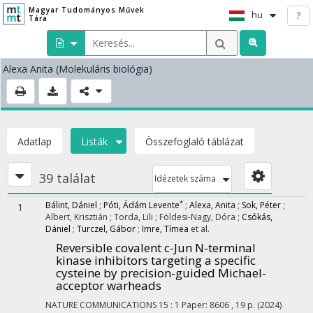
Magyar Tudományos Művek
hu
?
Tára
Alexa Anita
(Molekuláris biológia)
Adatlap
Listák
Összefoglaló táblázat
39 találat
Idézetek száma
*
Bálint, Dániel
;
Póti, Ádám Levente
;
Alexa, Anita
;
Sok, Péter
;
1
Albert, Krisztián
;
Torda, Lili
;
Földesi-Nagy, Dóra
;
Csókás,
Dániel
;
Turczel, Gábor
;
Imre, Tímea
et al.
Reversible covalent c-Jun N-terminal
kinase inhibitors targeting a specific
cysteine by precision-guided Michael-
acceptor warheads
NATURE COMMUNICATIONS
15
:
1
Paper: 8606 , 19 p.
(2024)