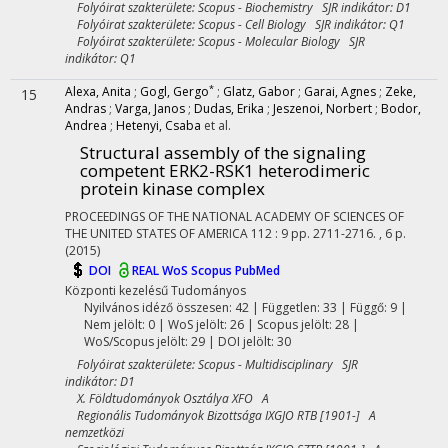
Folyóirat szakterülete: Scopus - Biochemistry SJR indikátor: D1
Folyóirat szakterülete: Scopus - Cell Biology SJR indikátor: Q1
Folyóirat szakterülete: Scopus - Molecular Biology SJR
indikátor: Q1
*
Alexa, Anita
;
Gogl, Gergo
;
Glatz, Gabor
;
Garai, Agnes
;
Zeke,
15
Andras
;
Varga, Janos
;
Dudas, Erika
;
Jeszenoi, Norbert
;
Bodor,
Andrea
;
Hetenyi, Csaba
et al.
Structural assembly of the signaling
competent ERK2-RSK1 heterodimeric
protein kinase complex
PROCEEDINGS OF THE NATIONAL ACADEMY OF SCIENCES OF
THE UNITED STATES OF AMERICA
112
:
9
pp. 2711-2716. , 6 p.
(2015)
DOI
REAL
WoS
Scopus
PubMed
Központi kezelésű
Tudományos
Nyilvános idéző összesen: 42
| Független: 33 | Függő: 9 |
Nem jelölt: 0 | WoS jelölt: 26 | Scopus jelölt: 28 |
WoS/Scopus jelölt: 29 | DOI jelölt: 30
Folyóirat szakterülete: Scopus - Multidisciplinary SJR
indikátor: D1
X. Földtudományok Osztálya XFO A
Regionális Tudományok Bizottsága IXGJO RTB [1901-] A
nemzetközi