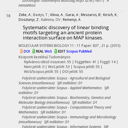
Szociológiai Tudományos Bizottság IXGJO SZTB [1901-] A
nemzetközi
Zeke, A
;
Bastys, T
;
Alexa, A
;
Garai, A
;
Meszaros, B
;
Kirsch, K
;
16
Dosztanyi, Z
;
Kalinina, OV
;
Remenyi, A
Systematic discovery of linear binding
motifs targeting an ancient protein
interaction surface on MAP kinases.
MOLECULAR SYSTEMS BIOLOGY
11
:
11
Paper: 837 , 21 p.
(2015)
DOI
REAL
WoS
EDIT
Scopus
PubMed
Központi kezelésű
Tudományos
Nyilvános idéző összesen: 55
| Független: 41 | Függő: 14 |
Nem jelölt: 0 | WoS jelölt: 53 | Scopus jelölt: 55 |
WoS/Scopus jelölt: 55 | DOI jelölt: 55
Folyóirat szakterülete: Scopus - Agricultural and Biological
Sciences (miscellaneous) SJR indikátor: D1
Folyóirat szakterülete: Scopus - Applied Mathematics SJR
indikátor: D1
Folyóirat szakterülete: Scopus - Biochemistry, Genetics and
Molecular Biology (miscellaneous) SJR indikátor: D1
Folyóirat szakterülete: Scopus - Computational Theory and
Mathematics SJR indikátor: D1
Folyóirat szakterülete: Scopus - Immunology and Microbiology
(miscellaneous) SJR indikátor: D1
Folyóirat szakterülete: Scopus - Information Systems SJR