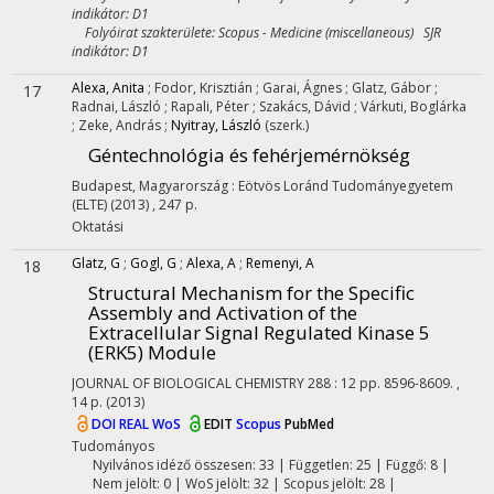
indikátor: D1
Folyóirat szakterülete: Scopus - Medicine (miscellaneous) SJR
indikátor: D1
Alexa, Anita
;
Fodor, Krisztián
;
Garai, Ágnes
;
Glatz, Gábor
;
17
Radnai, László
;
Rapali, Péter
;
Szakács, Dávid
;
Várkuti, Boglárka
;
Zeke, András
;
Nyitray, László
(szerk.)
Géntechnológia és fehérjemérnökség
Budapest, Magyarország :
Eötvös Loránd Tudományegyetem
(ELTE)
(2013)
,
247 p.
Oktatási
Glatz, G
;
Gogl, G
;
Alexa, A
;
Remenyi, A
18
Structural Mechanism for the Specific
Assembly and Activation of the
Extracellular Signal Regulated Kinase 5
(ERK5) Module
JOURNAL OF BIOLOGICAL CHEMISTRY
288
:
12
pp. 8596-8609. ,
14 p.
(2013)
DOI
REAL
WoS
EDIT
Scopus
PubMed
Tudományos
Nyilvános idéző összesen: 33
| Független: 25 | Függő: 8 |
Nem jelölt: 0 | WoS jelölt: 32 | Scopus jelölt: 28 |