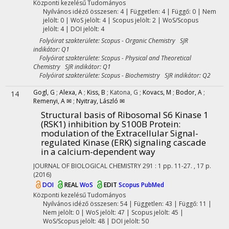
Központi kezelésű
Tudományos
Nyilvános idéző összesen: 4
| Független: 4 | Függő: 0 | Nem
jelölt: 0 | WoS jelölt: 4 | Scopus jelölt: 2 | WoS/Scopus
jelölt: 4 | DOI jelölt: 4
Folyóirat szakterülete: Scopus - Organic Chemistry SJR
indikátor: Q1
Folyóirat szakterülete: Scopus - Physical and Theoretical
Chemistry SJR indikátor: Q1
Folyóirat szakterülete: Scopus - Biochemistry SJR indikátor: Q2
Gogl, G
;
Alexa, A
;
Kiss, B
;
Katona, G
;
Kovacs, M
;
Bodor, A
;
14
Remenyi, A ✉
;
Nyitray, László ✉
Structural basis of Ribosomal S6 Kinase 1
(RSK1) inhibition by S100B Protein:
modulation of the Extracellular Signal-
regulated Kinase (ERK) signaling cascade
in a calcium-dependent way
JOURNAL OF BIOLOGICAL CHEMISTRY
291
:
1
pp. 11-27. , 17 p.
(2016)
DOI
REAL
WoS
EDIT
Scopus
PubMed
Központi kezelésű
Tudományos
Nyilvános idéző összesen: 54
| Független: 43 | Függő: 11 |
Nem jelölt: 0 | WoS jelölt: 47 | Scopus jelölt: 45 |
WoS/Scopus jelölt: 48 | DOI jelölt: 50