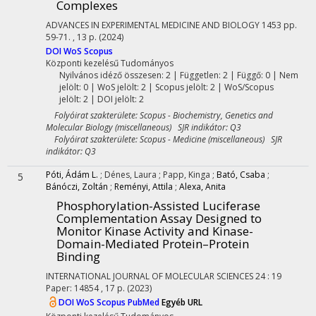
Complexes
ADVANCES IN EXPERIMENTAL MEDICINE AND BIOLOGY
1453
pp.
59-71. , 13 p.
(2024)
DOI
WoS
Scopus
Központi kezelésű
Tudományos
Nyilvános idéző összesen: 2
| Független: 2 | Függő: 0 | Nem
jelölt: 0 | WoS jelölt: 2 | Scopus jelölt: 2 | WoS/Scopus
jelölt: 2 | DOI jelölt: 2
Folyóirat szakterülete: Scopus - Biochemistry, Genetics and
Molecular Biology (miscellaneous) SJR indikátor: Q3
Folyóirat szakterülete: Scopus - Medicine (miscellaneous) SJR
indikátor: Q3
Póti, Ádám L.
;
Dénes, Laura
;
Papp, Kinga
;
Bató, Csaba
;
5
Bánóczi, Zoltán
;
Reményi, Attila
;
Alexa, Anita
Phosphorylation-Assisted Luciferase
Complementation Assay Designed to
Monitor Kinase Activity and Kinase-
Domain-Mediated Protein–Protein
Binding
INTERNATIONAL JOURNAL OF MOLECULAR SCIENCES
24
:
19
Paper: 14854 , 17 p.
(2023)
DOI
WoS
Scopus
PubMed
Egyéb URL