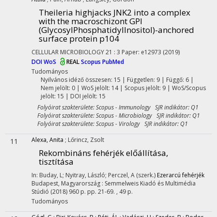
Theileria highjacks JNK2 into a complex
with the macroschizont GPI
(GlycosylPhosphatidylInositol)-anchored
surface protein p104
CELLULAR MICROBIOLOGY
21
:
3
Paper: e12973
(2019)
DOI
WoS
REAL
Scopus
PubMed
Tudományos
Nyilvános idéző összesen: 15
| Független: 9 | Függő: 6 |
Nem jelölt: 0 | WoS jelölt: 14 | Scopus jelölt: 9 | WoS/Scopus
jelölt: 15 | DOI jelölt: 15
Folyóirat szakterülete: Scopus - Immunology SJR indikátor: Q1
Folyóirat szakterülete: Scopus - Microbiology SJR indikátor: Q1
Folyóirat szakterülete: Scopus - Virology SJR indikátor: Q1
Alexa, Anita
;
Lőrincz, Zsolt
11
Rekombináns fehérjék előállítása,
tisztítása
In: Buday, L; Nyitray, László; Perczel, A (szerk.)
Ezerarcú fehérjék
Budapest, Magyarország :
Semmelweis Kiadó és Multimédia
Stúdió
(2018)
960 p.
pp. 21-69. , 49 p.
Tudományos