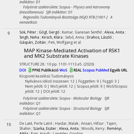
indikátor: D1
Folyóirat szakterülete: Scopus - Physics and Astronomy
(miscellaneous) SJR indikátor: D1
Regionális Tudományok Bizottsága IXGJO RTB [1901-] A
nemzetközi
Sok, Péter
;
Gógl, Gergő
;
Kumar, Ganesan Senthil
;
Alexa, Anita
;
9
Singh, Neha
;
Kirsch, Klára
;
Sebő, Anna
;
Drahos, László
;
Gáspári, Zoltán
;
Peti, Wolfgang
et al.
MAP Kinase-Mediated Activation of RSK1
and MK2 Substrate Kinases
STRUCTURE
28
:
10
pp. 1101-1113.e5.
(2020)
DOI
PPKE Publikáció
WoS
REAL
Scopus
PubMed
Egyéb URL
Központi kezelésű
Tudományos
Nyilvános idéző összesen: 12
| Független: 9 | Függő: 3 |
Nem jelölt: 0 | WoS jelölt: 12 | Scopus jelölt: 9 | WoS/Scopus
jelölt: 12 | DOI jelölt: 12
Folyóirat szakterülete: Scopus - Molecular Biology SJR
indikátor: Q1
Folyóirat szakterülete: Scopus - Structural Biology SJR
indikátor: Q1
De Laté, Perle Latré
;
Haidar, Malak
;
Ansari, Hifzur
;
Tajeri,
10
Shahin
;
Szarka, Eszter
;
Alexa, Anita
;
Woods, Kerry
;
Reményi,
Attila
;
Pain, Arnab
;
Langsley, Gordon