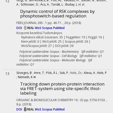
Gógl, G
;
Biri-Kovács, B
;
Póti, ÁL
;
Vadászi, H
;
Szeder, B
;
Bodor,
12
A
;
Schlosser, G
;
Ács, A
;
Turiák, L
;
Buday, L
et al.
Dynamic control of RSK complexes by
phosphoswitch-based regulation
FEBS JOURNAL
285
:
1
pp. 46-71. , 26 p.
(2018)
DOI
REAL
WoS
Scopus
PubMed
Központi kezelésű
Tudományos
Nyilvános idéző összesen: 35
| Független: 19 | Függő: 16 |
Nem jelölt: 0 | WoS jelölt: 25 | Scopus jelölt: 26 |
WoS/Scopus jelölt: 27 | DOI jelölt: 29
Folyóirat szakterülete: Scopus - Biochemistry SJR indikátor: Q1
Folyóirat szakterülete: Scopus - Cell Biology SJR indikátor: Q1
Folyóirat szakterülete: Scopus - Molecular Biology SJR
indikátor: Q1
Söveges, B
;
Imre, T
;
Póti, Á L
;
Sok, P
;
Kele, Zs
;
Alexa, A
;
Kele, P
13
;
Németh, K ✉
Tracking down protein-protein interaction
via FRET-system using site-specific thiol-
labeling
ORGANIC & BIOMOLECULAR CHEMISTRY
16
:
32
pp. 5756-5763. ,
8 p.
(2018)
DOI
REAL
WoS
Scopus
PubMed