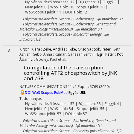
Nyilvános idéző összesen: 12
| Független: 9 | Függő: 3 |
Nem jelölt: 0 | WoS jelölt: 10 | Scopus jelölt: 10 |
WoS/Scopus jelölt: 11 | DOI jelölt: 12
Folyóirat szakterülete: Scopus - Biochemistry SJR indikátor: Q1
Folyóirat szakterülete: Scopus - Biochemistry, Genetics and
Molecular Biology (miscellaneous) SJR indikátor: Q1
Folyóirat szakterülete: Scopus - Molecular Biology SJR
indikátor: Q2
Kirsch, Klára
;
Zeke, András
;
Tőke, Orsolya
;
Sok, Péter
;
Sethi,
8
Ashish
;
Sebő, Anna
;
Kumar, Ganesan Senthil
;
Egri, Péter
;
Póti,
Ádám L.
;
Gooley, Paul
et al.
Co-regulation of the transcription
controlling ATF2 phosphoswitch by JNK
and p38
NATURE COMMUNICATIONS
11
:
1
Paper: 5769
(2020)
DOI
WoS
Scopus
PubMed
Egyéb URL
Tudományos
Nyilvános idéző összesen: 57
| Független: 53 | Függő: 4 |
Nem jelölt: 0 | WoS jelölt: 54 | Scopus jelölt: 55 |
WoS/Scopus jelölt: 57 | DOI jelölt: 57
Folyóirat szakterülete: Scopus - Biochemistry, Genetics and
Molecular Biology (miscellaneous) SJR indikátor: D1
Folyóirat szakterülete: Scopus - Chemistry (miscellaneous) SJR