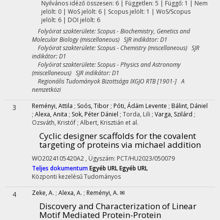
Nyilvános idéző összesen: 6
| Független: 5 | Függő: 1 | Nem
jelölt: 0 | WoS jelölt: 6 | Scopus jelölt: 1 | WoS/Scopus
jelölt: 6 | DOI jelölt: 6
Folyóirat szakterülete: Scopus - Biochemistry, Genetics and
Molecular Biology (miscellaneous) SJR indikátor: D1
Folyóirat szakterülete: Scopus - Chemistry (miscellaneous) SJR
indikátor: D1
Folyóirat szakterülete: Scopus - Physics and Astronomy
(miscellaneous) SJR indikátor: D1
Regionális Tudományok Bizottsága IXGJO RTB [1901-] A
nemzetközi
Reményi, Attila
;
Soós, Tibor
;
Póti, Ádám Levente
;
Bálint, Dániel
3
;
Alexa, Anita
;
Sok, Péter Dániel
;
Torda, Lili
;
Varga, Szilárd
;
Ozsváth, Kristóf
;
Albert, Krisztián
et al.
Cyclic designer scaffolds for the covalent
targeting of proteins via michael addition
WO2024105420A2
,
Ügyszám: PCT/HU2023/050079
Teljes dokumentum
Egyéb URL
Egyéb URL
Központi kezelésű
Tudományos
Zeke, A.
;
Alexa, A.
;
Reményi, A. ✉
4
Discovery and Characterization of Linear
Motif Mediated Protein-Protein