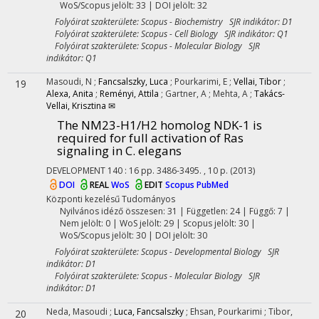
WoS/Scopus jelölt: 33 | DOI jelölt: 32
Folyóirat szakterülete: Scopus - Biochemistry SJR indikátor: D1
Folyóirat szakterülete: Scopus - Cell Biology SJR indikátor: Q1
Folyóirat szakterülete: Scopus - Molecular Biology SJR
indikátor: Q1
Masoudi, N
;
Fancsalszky, Luca
;
Pourkarimi, E
;
Vellai, Tibor
;
19
Alexa, Anita
;
Reményi, Attila
;
Gartner, A
;
Mehta, A
;
Takács-
Vellai, Krisztina ✉
The NM23-H1/H2 homolog NDK-1 is
required for full activation of Ras
signaling in C. elegans
DEVELOPMENT
140
:
16
pp. 3486-3495. , 10 p.
(2013)
DOI
REAL
WoS
EDIT
Scopus
PubMed
Központi kezelésű
Tudományos
Nyilvános idéző összesen: 31
| Független: 24 | Függő: 7 |
Nem jelölt: 0 | WoS jelölt: 29 | Scopus jelölt: 30 |
WoS/Scopus jelölt: 30 | DOI jelölt: 30
Folyóirat szakterülete: Scopus - Developmental Biology SJR
indikátor: D1
Folyóirat szakterülete: Scopus - Molecular Biology SJR
indikátor: D1
Neda, Masoudi
;
Luca, Fancsalszky
;
Ehsan, Pourkarimi
;
Tibor,
20