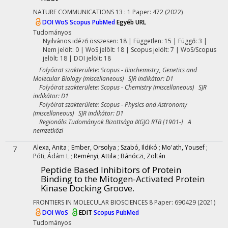
NATURE COMMUNICATIONS
13
:
1
Paper: 472
(2022)
DOI
WoS
Scopus
PubMed
Egyéb URL
Tudományos
Nyilvános idéző összesen: 18
| Független: 15 | Függő: 3 |
Nem jelölt: 0 | WoS jelölt: 18 | Scopus jelölt: 7 | WoS/Scopus
jelölt: 18 | DOI jelölt: 18
Folyóirat szakterülete: Scopus - Biochemistry, Genetics and
Molecular Biology (miscellaneous) SJR indikátor: D1
Folyóirat szakterülete: Scopus - Chemistry (miscellaneous) SJR
indikátor: D1
Folyóirat szakterülete: Scopus - Physics and Astronomy
(miscellaneous) SJR indikátor: D1
Regionális Tudományok Bizottsága IXGJO RTB [1901-] A
nemzetközi
Alexa, Anita
;
Ember, Orsolya
;
Szabó, Ildikó
;
Mo'ath, Yousef
;
7
Póti, Ádám L
;
Reményi, Attila
;
Bánóczi, Zoltán
Peptide Based Inhibitors of Protein
Binding to the Mitogen-Activated Protein
Kinase Docking Groove.
FRONTIERS IN MOLECULAR BIOSCIENCES
8
Paper: 690429
(2021)
DOI
WoS
EDIT
Scopus
PubMed
Tudományos