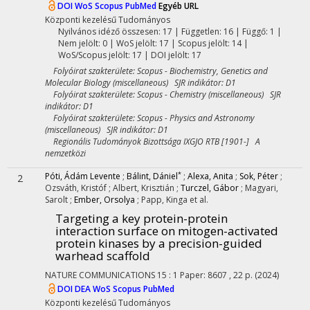
DOI
WoS
Scopus
PubMed
Egyéb URL
Központi kezelésű
Tudományos
Nyilvános idéző összesen: 17
| Független: 16 | Függő: 1 |
Nem jelölt: 0 | WoS jelölt: 17 | Scopus jelölt: 14 |
WoS/Scopus jelölt: 17 | DOI jelölt: 17
Folyóirat szakterülete: Scopus - Biochemistry, Genetics and
Molecular Biology (miscellaneous) SJR indikátor: D1
Folyóirat szakterülete: Scopus - Chemistry (miscellaneous) SJR
indikátor: D1
Folyóirat szakterülete: Scopus - Physics and Astronomy
(miscellaneous) SJR indikátor: D1
Regionális Tudományok Bizottsága IXGJO RTB [1901-] A
nemzetközi
*
Póti, Ádám Levente
;
Bálint, Dániel
;
Alexa, Anita
;
Sok, Péter
;
2
Ozsváth, Kristóf
;
Albert, Krisztián
;
Turczel, Gábor
;
Magyari,
Sarolt
;
Ember, Orsolya
;
Papp, Kinga
et al.
Targeting a key protein-protein
interaction surface on mitogen-activated
protein kinases by a precision-guided
warhead scaffold
NATURE COMMUNICATIONS
15
:
1
Paper: 8607 , 22 p.
(2024)
DOI
DEA
WoS
Scopus
PubMed
Központi kezelésű
Tudományos