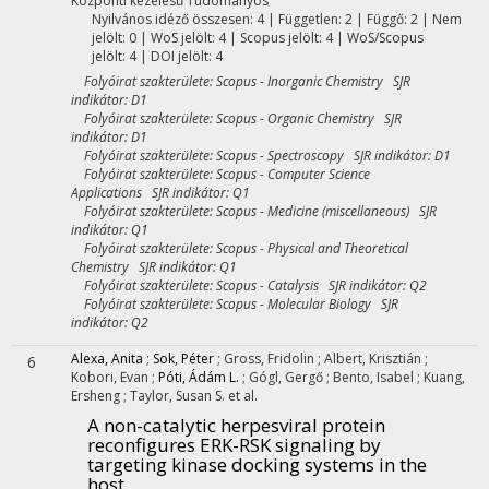
Központi kezelésű
Tudományos
Nyilvános idéző összesen: 4
| Független: 2 | Függő: 2 | Nem
jelölt: 0 | WoS jelölt: 4 | Scopus jelölt: 4 | WoS/Scopus
jelölt: 4 | DOI jelölt: 4
Folyóirat szakterülete: Scopus - Inorganic Chemistry SJR
indikátor: D1
Folyóirat szakterülete: Scopus - Organic Chemistry SJR
indikátor: D1
Folyóirat szakterülete: Scopus - Spectroscopy SJR indikátor: D1
Folyóirat szakterülete: Scopus - Computer Science
Applications SJR indikátor: Q1
Folyóirat szakterülete: Scopus - Medicine (miscellaneous) SJR
indikátor: Q1
Folyóirat szakterülete: Scopus - Physical and Theoretical
Chemistry SJR indikátor: Q1
Folyóirat szakterülete: Scopus - Catalysis SJR indikátor: Q2
Folyóirat szakterülete: Scopus - Molecular Biology SJR
indikátor: Q2
Alexa, Anita
;
Sok, Péter
;
Gross, Fridolin
;
Albert, Krisztián
;
6
Kobori, Evan
;
Póti, Ádám L.
;
Gógl, Gergő
;
Bento, Isabel
;
Kuang,
Ersheng
;
Taylor, Susan S.
et al.
A non-catalytic herpesviral protein
reconfigures ERK-RSK signaling by
targeting kinase docking systems in the
host