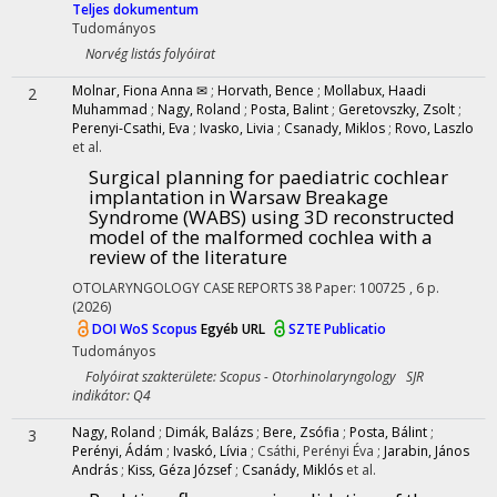
Teljes dokumentum
Tudományos
Norvég listás folyóirat
Molnar, Fiona Anna ✉
;
Horvath, Bence
;
Mollabux, Haadi
2
Muhammad
;
Nagy, Roland
;
Posta, Balint
;
Geretovszky, Zsolt
;
Perenyi-Csathi, Eva
;
Ivasko, Livia
;
Csanady, Miklos
;
Rovo, Laszlo
et al.
Surgical planning for paediatric cochlear
implantation in Warsaw Breakage
Syndrome (WABS) using 3D reconstructed
model of the malformed cochlea with a
review of the literature
OTOLARYNGOLOGY CASE REPORTS
38
Paper: 100725 , 6 p.
(2026)
DOI
WoS
Scopus
Egyéb URL
SZTE Publicatio
Tudományos
Folyóirat szakterülete: Scopus - Otorhinolaryngology SJR
indikátor: Q4
Nagy, Roland
;
Dimák, Balázs
;
Bere, Zsófia
;
Posta, Bálint
;
3
Perényi, Ádám
;
Ivaskó, Lívia
;
Csáthi, Perényi Éva
;
Jarabin, János
András
;
Kiss, Géza József
;
Csanády, Miklós
et al.