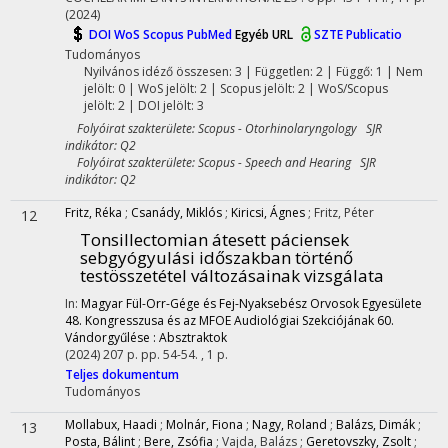
(2024)
DOI
WoS
Scopus
PubMed
Egyéb URL
SZTE Publicatio
Tudományos
Nyilvános idéző összesen: 3
| Független: 2 | Függő: 1 | Nem
jelölt: 0 | WoS jelölt: 2 | Scopus jelölt: 2 | WoS/Scopus
jelölt: 2 | DOI jelölt: 3
Folyóirat szakterülete: Scopus - Otorhinolaryngology SJR
indikátor: Q2
Folyóirat szakterülete: Scopus - Speech and Hearing SJR
indikátor: Q2
Fritz, Réka
;
Csanády, Miklós
;
Kiricsi, Ágnes
;
Fritz, Péter
12
Tonsillectomian átesett páciensek
sebgyógyulási időszakban történő
testösszetétel változásainak vizsgálata
In:
Magyar Fül-Orr-Gége és Fej-Nyaksebész Orvosok Egyesülete
48. Kongresszusa és az MFOE Audiológiai Szekciójának 60.
Vándorgyűlése : Absztraktok
(2024)
207 p.
pp. 54-54. , 1 p.
Teljes dokumentum
Tudományos
Mollabux, Haadi
;
Molnár, Fiona
;
Nagy, Roland
;
Balázs, Dimák
;
13
Posta, Bálint
;
Bere, Zsófia
;
Vajda, Balázs
;
Geretovszky, Zsolt
;