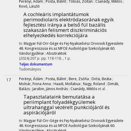
Perényi, Ádám
;
Posta, Bálint
;
Tóbiás, Zoltán
;
Csanády, Miklós
;
Rovó, László
A cochleáris implantátumok
perimodiolaris elektródasorának egyik
fejlesztési iránya a belső fül bazális
szakaszán felismert diszkriminációs
elhelyezkedés korrekciójára
In:
Magyar Fül-Orr-Gége és Fej-Nyaksebész Orvosok Egyesülete
48. Kongresszusa és az MFOE Audiológiai Szekciójának 60.
Vándorgyűlése : Absztraktok
(2024)
207 p.
pp. 118-118. , 1 p.
Teljes dokumentum
Tudományos
Perényi, Ádám
;
Posta, Bálint
;
Bere, Zsófia
;
Diósi, Beáta
;
17
Molnár, Fiona Anna
;
Haadi, Mollabux
;
Nagy, Roland
;
Dimák,
Balázs
;
Jarabin, János András
;
Csanády, Miklós
et al.
Tapasztalataink bemutatása a
periimplant folyadékgyülemek
ultrahanggal vezérelt punkciójáról és
aspirációjáról
In:
Magyar Fül-Orr-Gége és Fej-Nyaksebész Orvosok Egyesülete
48. Kongresszusa és az MFOE Audiológiai Szekciójának 60.
Vándorgyűlése : Absztraktok