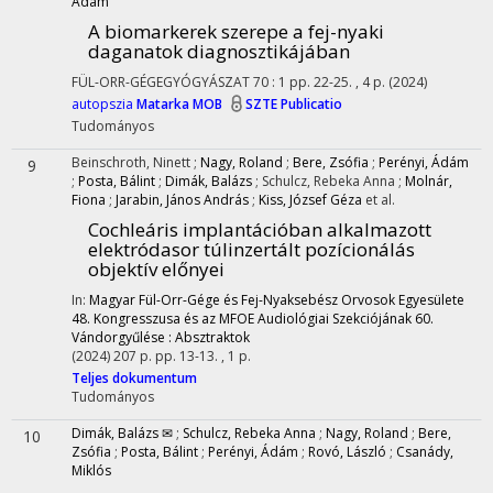
Ádám
A biomarkerek szerepe a fej-nyaki
daganatok diagnosztikájában
FÜL-ORR-GÉGEGYÓGYÁSZAT
70
:
1
pp. 22-25. , 4 p.
(2024)
autopszia
Matarka
MOB
SZTE Publicatio
Tudományos
Beinschroth, Ninett
;
Nagy, Roland
;
Bere, Zsófia
;
Perényi, Ádám
9
;
Posta, Bálint
;
Dimák, Balázs
;
Schulcz, Rebeka Anna
;
Molnár,
Fiona
;
Jarabin, János András
;
Kiss, József Géza
et al.
Cochleáris implantációban alkalmazott
elektródasor túlinzertált pozícionálás
objektív előnyei
In:
Magyar Fül-Orr-Gége és Fej-Nyaksebész Orvosok Egyesülete
48. Kongresszusa és az MFOE Audiológiai Szekciójának 60.
Vándorgyűlése : Absztraktok
(2024)
207 p.
pp. 13-13. , 1 p.
Teljes dokumentum
Tudományos
Dimák, Balázs ✉
;
Schulcz, Rebeka Anna
;
Nagy, Roland
;
Bere,
10
Zsófia
;
Posta, Bálint
;
Perényi, Ádám
;
Rovó, László
;
Csanády,
Miklós