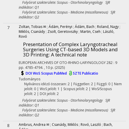
Folyóirat szakterülete: Scopus - Otorhinolaryngology SJR
indikátor: Q1
Folyóirat szakterülete: Scopus - Medicine (miscellaneous) SJR
indikátor: Q2
Zoltan, Tobias ✉
;
Ádám, Perényi
;
Ádám, Bach
;
Roland, Nagy
;
7
Miklós, Csanády
;
Zsolt, Geretovszky
;
Martin, Cseh
;
László,
Rovó
Presentation of Complex Laryngotracheal
Surgeries Using CT-based 3D Models and
3D Printing: A technical note
EUROPEAN ARCHIVES OF OTO-RHINO-LARYNGOLOGY
282
:
9
pp. 4785-4794. , 10 p.
(2025)
DOI
WoS
Scopus
PubMed
SZTE Publicatio
Tudományos
Nyilvános idéző összesen: 2
| Független: 2 | Függő: 0 | Nem
jelölt: 0 | WoS jelölt: 1 | Scopus jelölt: 2 | WoS/Scopus
jelölt: 2 | DOI jelölt: 2
Folyóirat szakterülete: Scopus - Otorhinolaryngology SJR
indikátor: Q1
Folyóirat szakterülete: Scopus - Medicine (miscellaneous) SJR
indikátor: Q2
Ambrus, Andrea ✉
;
Csanády, Miklós
;
Rovó, Laszló
;
Bach,
8