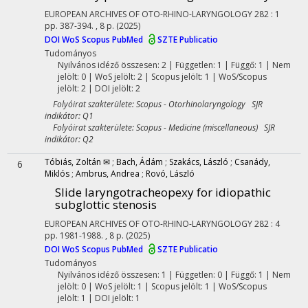
EUROPEAN ARCHIVES OF OTO-RHINO-LARYNGOLOGY
282
:
1
pp. 387-394. , 8 p.
(2025)
DOI
WoS
Scopus
PubMed
SZTE Publicatio
Tudományos
Nyilvános idéző összesen: 2
| Független: 1 | Függő: 1 | Nem
jelölt: 0 | WoS jelölt: 2 | Scopus jelölt: 1 | WoS/Scopus
jelölt: 2 | DOI jelölt: 2
Folyóirat szakterülete: Scopus - Otorhinolaryngology SJR
indikátor: Q1
Folyóirat szakterülete: Scopus - Medicine (miscellaneous) SJR
indikátor: Q2
Tóbiás, Zoltán ✉
;
Bach, Ádám
;
Szakács, László
;
Csanády,
6
Miklós
;
Ambrus, Andrea
;
Rovó, László
Slide laryngotracheopexy for idiopathic
subglottic stenosis
EUROPEAN ARCHIVES OF OTO-RHINO-LARYNGOLOGY
282
:
4
pp. 1981-1988. , 8 p.
(2025)
DOI
WoS
Scopus
PubMed
SZTE Publicatio
Tudományos
Nyilvános idéző összesen: 1
| Független: 0 | Függő: 1 | Nem
jelölt: 0 | WoS jelölt: 1 | Scopus jelölt: 1 | WoS/Scopus
jelölt: 1 | DOI jelölt: 1