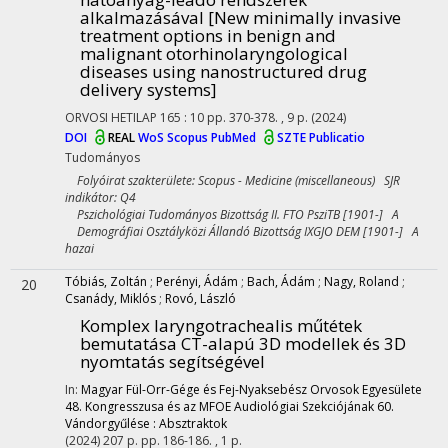
alkalmazásával [New minimally invasive
treatment options in benign and
malignant otorhinolaryngological
diseases using nanostructured drug
delivery systems]
ORVOSI HETILAP
165
:
10
pp. 370-378. , 9 p.
(2024)
DOI
REAL
WoS
Scopus
PubMed
SZTE Publicatio
Tudományos
Folyóirat szakterülete: Scopus - Medicine (miscellaneous) SJR
indikátor: Q4
Pszichológiai Tudományos Bizottság II. FTO PsziTB [1901-] A
Demográfiai Osztályközi Állandó Bizottság IXGJO DEM [1901-] A
hazai
Tóbiás, Zoltán
;
Perényi, Ádám
;
Bach, Ádám
;
Nagy, Roland
;
20
Csanády, Miklós
;
Rovó, László
Komplex laryngotrachealis műtétek
bemutatása CT-alapú 3D modellek és 3D
nyomtatás segítségével
In:
Magyar Fül-Orr-Gége és Fej-Nyaksebész Orvosok Egyesülete
48. Kongresszusa és az MFOE Audiológiai Szekciójának 60.
Vándorgyűlése : Absztraktok
(2024)
207 p.
pp. 186-186. , 1 p.