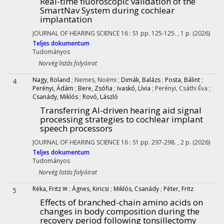
Real-time fluoroscopic validation of the
SmartNav System during cochlear
implantation
JOURNAL OF HEARING SCIENCE
16
:
S1
pp. 125-125. , 1 p.
(2026)
Teljes dokumentum
Tudományos
Norvég listás folyóirat
Nagy, Roland
;
Nemes, Noémi
;
Dimák, Balázs
;
Posta, Bálint
;
4
Perényi, Ádám
;
Bere, Zsófia
;
Ivaskó, Lívia
;
Perényi, Csáthi Éva
;
Csanády, Miklós
;
Rovó, László
Transferring AI-driven hearing aid signal
processing strategies to cochlear implant
speech processors
JOURNAL OF HEARING SCIENCE
16
:
S1
pp. 297-298. , 2 p.
(2026)
Teljes dokumentum
Tudományos
Norvég listás folyóirat
Réka, Fritz ✉
;
Ágnes, Kiricsi
;
Miklós, Csanády
;
Péter, Fritz
5
Effects of branched-chain amino acids on
changes in body composition during the
recovery period following tonsillectomy