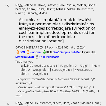
*
Nagy, Roland ✉
;
Rovó, László
;
Bere, Zsófia
;
Molnár, Fiona
;
15
Perényi, Ádám
;
Posta, Bálint
;
Tóbiás, Zoltán
;
Beinschroth,
Ninett
;
Csanády, Miklós
A cochlearis implantátumok fejlesztési
iránya a perimodiolaris diszkriminációs
elhelyezkedés korrekciójára [Direction of
cochlear implant developments used for
the correction of perimodiolar
discrimination location]
ORVOSI HETILAP
165
:
37
pp. 1452-1460. , 9 p.
(2024)
DOI
Kiadónál
REAL
WoS
Scopus
PubMed
Egyéb URL
Matarka
MOB
SZTE Publicatio
Tudományos
Nyilvános idéző összesen: 1
| Független: 0 | Függő: 1 | Nem
jelölt: 0 | WoS jelölt: 1 | Scopus jelölt: 1 | WoS/Scopus
jelölt: 1 | DOI jelölt: 1
Folyóirat szakterülete: Scopus - Medicine (miscellaneous) SJR
indikátor: Q4
Pszichológiai Tudományos Bizottság II. FTO PsziTB [1901-] A
Demográfiai Osztályközi Állandó Bizottság IXGJO DEM [1901-] A
hazai
Nagy, Roland
;
Beinschroth, Ninett
;
Bere, Zsófia
;
Molnár, Fiona
;
16