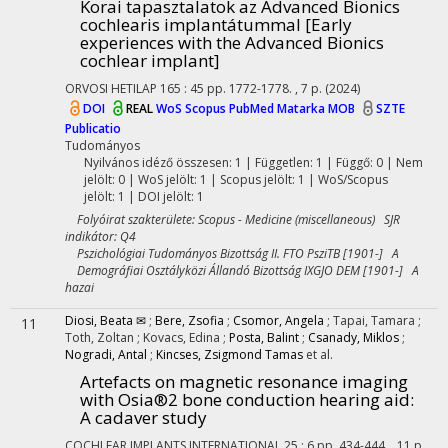
Korai tapasztalatok az Advanced Bionics
cochlearis implantátummal [Early
experiences with the Advanced Bionics
cochlear implant]
ORVOSI HETILAP
165
:
45
pp. 1772-1778. , 7 p.
(2024)
DOI
REAL
WoS
Scopus
PubMed
Matarka
MOB
SZTE
Publicatio
Tudományos
Nyilvános idéző összesen: 1
| Független: 1 | Függő: 0 | Nem
jelölt: 0 | WoS jelölt: 1 | Scopus jelölt: 1 | WoS/Scopus
jelölt: 1 | DOI jelölt: 1
Folyóirat szakterülete: Scopus - Medicine (miscellaneous) SJR
indikátor: Q4
Pszichológiai Tudományos Bizottság II. FTO PsziTB [1901-] A
Demográfiai Osztályközi Állandó Bizottság IXGJO DEM [1901-] A
hazai
Diosi, Beata ✉
;
Bere, Zsofia
;
Csomor, Angela
;
Tapai, Tamara
;
11
Toth, Zoltan
;
Kovacs, Edina
;
Posta, Balint
;
Csanady, Miklos
;
Nogradi, Antal
;
Kincses, Zsigmond Tamas
et al.
Artefacts on magnetic resonance imaging
with Osia®2 bone conduction hearing aid:
A cadaver study
COCHLEAR IMPLANTS INTERNATIONAL
25
:
6
pp. 434-444. , 11 p.