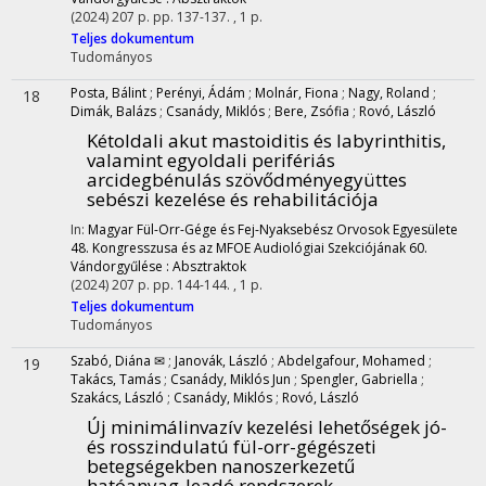
(2024)
207 p.
pp. 137-137. , 1 p.
Teljes dokumentum
Tudományos
Posta, Bálint
;
Perényi, Ádám
;
Molnár, Fiona
;
Nagy, Roland
;
18
Dimák, Balázs
;
Csanády, Miklós
;
Bere, Zsófia
;
Rovó, László
Kétoldali akut mastoiditis és labyrinthitis,
valamint egyoldali perifériás
arcidegbénulás szövődményegyüttes
sebészi kezelése és rehabilitációja
In:
Magyar Fül-Orr-Gége és Fej-Nyaksebész Orvosok Egyesülete
48. Kongresszusa és az MFOE Audiológiai Szekciójának 60.
Vándorgyűlése : Absztraktok
(2024)
207 p.
pp. 144-144. , 1 p.
Teljes dokumentum
Tudományos
Szabó, Diána ✉
;
Janovák, László
;
Abdelgafour, Mohamed
;
19
Takács, Tamás
;
Csanády, Miklós Jun
;
Spengler, Gabriella
;
Szakács, László
;
Csanády, Miklós
;
Rovó, László
Új minimálinvazív kezelési lehetőségek jó-
és rosszindulatú fül-orr-gégészeti
betegségekben nanoszerkezetű
hatóanyag-leadó rendszerek