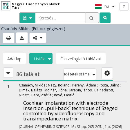
Magyar Tudományos Művek
hu
?
Tára
Csanády Miklós
(Fül-orr-gégészet)
Adatlap
Listák
Összefoglaló táblázat
86 találat
Idézetek száma
Csanády, Miklós
;
Nagy, Roland
;
Perényi, Ádám
;
Posta, Bálint
;
1
Dimák, Balázs
;
Molnár, Fióna
;
Jarabin, János
;
Beinschrott,
Ninett
;
Bere, Zsófia
;
Rovó, László
Cochlear implantation with electrode
insertion „pull-back” technique of Szeged
controlled by videofluoroscopy and
transimpedance matrix
JOURNAL OF HEARING SCIENCE
16
:
S1
pp. 205-205. , 1 p.
(2026)