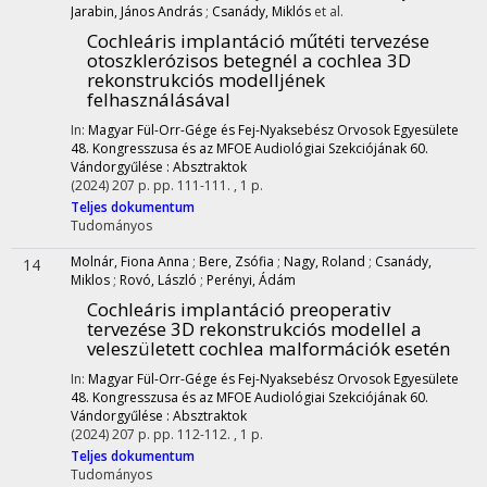
Jarabin, János András
;
Csanády, Miklós
et al.
Cochleáris implantáció műtéti tervezése
otoszklerózisos betegnél a cochlea 3D
rekonstrukciós modelljének
felhasználásával
In:
Magyar Fül-Orr-Gége és Fej-Nyaksebész Orvosok Egyesülete
48. Kongresszusa és az MFOE Audiológiai Szekciójának 60.
Vándorgyűlése : Absztraktok
(2024)
207 p.
pp. 111-111. , 1 p.
Teljes dokumentum
Tudományos
Molnár, Fiona Anna
;
Bere, Zsófia
;
Nagy, Roland
;
Csanády,
14
Miklos
;
Rovó, László
;
Perényi, Ádám
Cochleáris implantáció preoperativ
tervezése 3D rekonstrukciós modellel a
veleszületett cochlea malformációk esetén
In:
Magyar Fül-Orr-Gége és Fej-Nyaksebész Orvosok Egyesülete
48. Kongresszusa és az MFOE Audiológiai Szekciójának 60.
Vándorgyűlése : Absztraktok
(2024)
207 p.
pp. 112-112. , 1 p.
Teljes dokumentum
Tudományos