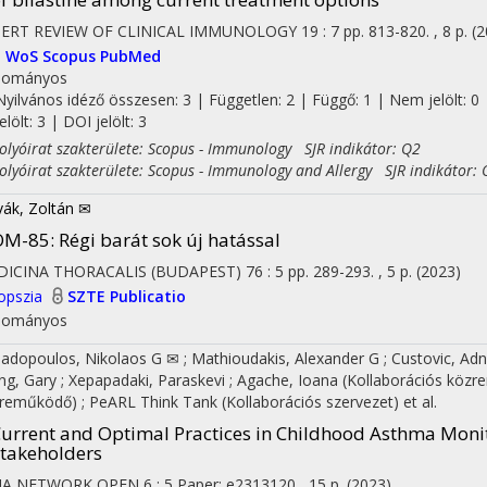
PERT REVIEW OF CLINICAL IMMUNOLOGY
19
:
7
pp. 813-820. , 8 p.
(2
I
WoS
Scopus
PubMed
dományos
Nyilvános idéző összesen: 3
| Független: 2 | Függő: 1 | Nem jelölt: 0 
jelölt: 3 | DOI jelölt: 3
yóirat szakterülete: Scopus - Immunology SJR indikátor: Q2
yóirat szakterülete: Scopus - Immunology and Allergy SJR indikátor: 
ák, Zoltán ✉
M-85: Régi barát sok új hatással
DICINA THORACALIS (BUDAPEST)
76
:
5
pp. 289-293. , 5 p.
(2023)
opszia
SZTE Publicatio
dományos
adopoulos, Nikolaos G ✉
;
Mathioudakis, Alexander G
;
Custovic, Ad
g, Gary
;
Xepapadaki, Paraskevi
;
Agache, Ioana
(Kollaborációs köz
zreműködő)
;
PeARL Think Tank
(Kollaborációs szervezet)
et al.
urrent and Optimal Practices in Childhood Asthma Moni
takeholders
MA NETWORK OPEN
6
:
5
Paper: e2313120 , 15 p.
(2023)