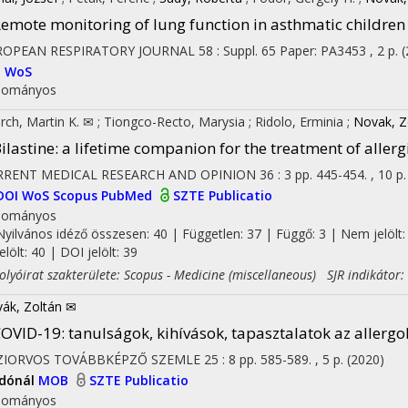
emote monitoring of lung function in asthmatic children
ROPEAN RESPIRATORY JOURNAL
58
:
Suppl. 65
Paper: PA3453 , 2 p.
(
I
WoS
dományos
rch, Martin K. ✉
;
Tiongco-Recto, Marysia
;
Ridolo, Erminia
;
Novak, Z
ilastine: a lifetime companion for the treatment of allerg
RRENT MEDICAL RESEARCH AND OPINION
36
:
3
pp. 445-454. , 10 p
DOI
WoS
Scopus
PubMed
SZTE Publicatio
dományos
Nyilvános idéző összesen: 40
| Független: 37 | Függő: 3 | Nem jelölt:
jelölt: 40 | DOI jelölt: 39
yóirat szakterülete: Scopus - Medicine (miscellaneous) SJR indikátor:
ák, Zoltán ✉
OVID-19: tanulságok, kihívások, tapasztalatok az allerg
ZIORVOS TOVÁBBKÉPZŐ SZEMLE
25
:
8
pp. 585-589. , 5 p.
(2020)
adónál
MOB
SZTE Publicatio
dományos