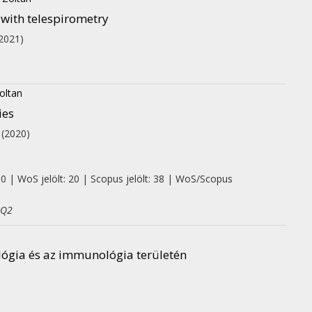
 with telespirometry
2021)
oltan
ies
.
(2020)
 0 | WoS jelölt: 20 | Scopus jelölt: 38 | WoS/Scopus
 Q2
ológia és az immunológia területén