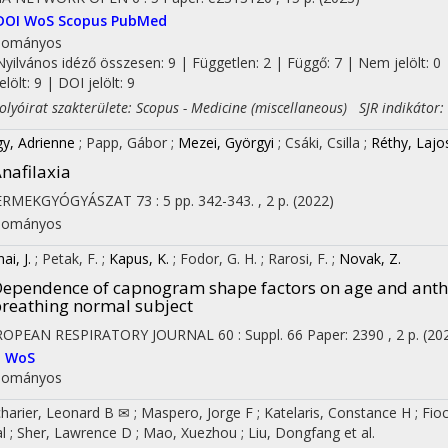
on
DOI
WoS
Scopus
PubMed
dományos
Nyilvános idéző összesen: 9
| Független: 2 | Függő: 7 | Nem jelölt: 0 
jelölt: 9 | DOI jelölt: 9
yóirat szakterülete: Scopus - Medicine (miscellaneous) SJR indikátor:
y, Adrienne
;
Papp, Gábor
;
Mezei, Györgyi
;
Csáki, Csilla
;
Réthy, Lajo
nafilaxia
ERMEKGYÓGYÁSZAT
73
:
5
pp. 342-343. , 2 p.
(2022)
dományos
ai, J.
;
Petak, F.
;
Kapus, K.
;
Fodor, G. H.
;
Rarosi, F.
;
Novak, Z.
ependence of capnogram shape factors on age and anth
reathing normal subject
ROPEAN RESPIRATORY JOURNAL
60
:
Suppl. 66
Paper: 2390 , 2 p.
(20
I
WoS
dományos
harier, Leonard B ✉
;
Maspero, Jorge F
;
Katelaris, Constance H
;
Fio
al
;
Sher, Lawrence D
;
Mao, Xuezhou
;
Liu, Dongfang
et al.