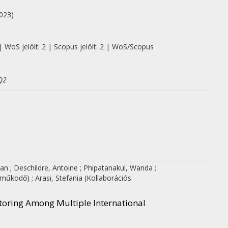
023)
| WoS jelölt: 2 | Scopus jelölt: 2 | WoS/Scopus
Q2
nan
;
Deschildre, Antoine
;
Phipatanakul, Wanda
;
reműködő)
;
Arasi, Stefania
(Kollaborációs
toring Among Multiple International