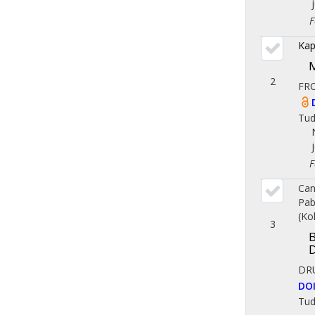
Fol
Kap
M
2
FRO
Tu
Fol
Can
Pab
(Ko
3
B
D
DR
DO
Tu