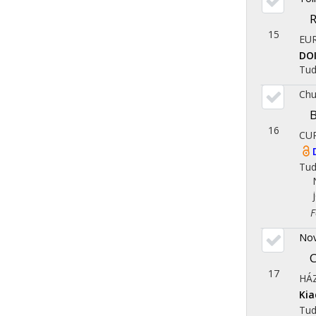
R
15
EU
DO
Tu
Chu
B
16
CU
Tu
Fol
Nov
C
17
HÁ
Ki
Tu