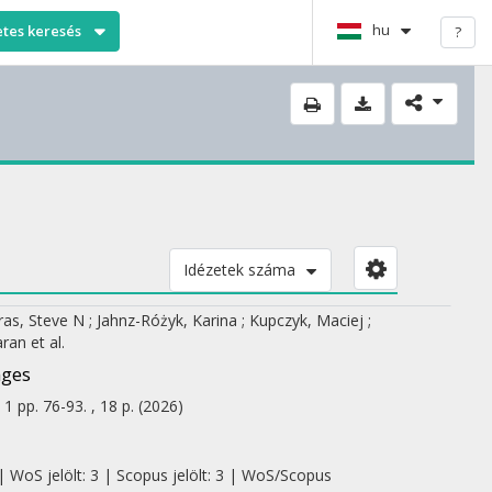
hu
etes keresés
?
Idézetek száma
ras, Steve N
;
Jahnz-Różyk, Karina
;
Kupczyk, Maciej
;
aran
et al.
nges
:
1
pp. 76-93. , 18 p.
(2026)
| WoS jelölt: 3 | Scopus jelölt: 3 | WoS/Scopus