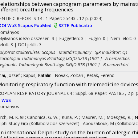
elationships between capnogram parameters by mainst
ifferent breathing frequencies
ENTIFIC REPORTS
14
:
1
Paper: 25443 , 12 p.
(2024)
DOI
WoS
Scopus
PubMed
SZTE Publicatio
dományos
Nyilvános idéző összesen: 3
| Független: 3 | Függő: 0 | Nem jelölt: 0 
jelölt: 3 | DOI jelölt: 3
yóirat szakterülete: Scopus - Multidisciplinary SJR indikátor: Q1
ciológiai Tudományos Bizottság IXGJO SZTB [1901-] A nemzetközi
ionális Tudományok Bizottsága IXGJO RTB [1901-] B nemzetközi
nai, Jozsef
;
Kapus, Katalin
;
Novak, Zoltan
;
Petak, Ferenc
onitoring respiratory function with telemedicine devices
ROPEAN RESPIRATORY JOURNAL
64
:
Suppl. 68
Paper: PA5185 , 2 p.
(
I
WoS
dományos
rch, M. K. ✉
;
Canonica, G. W.
;
Kuna, P.
;
Maurer, M.
;
Moesges, R.
;
N
lphi Study Grp
(Kollaborációs szervezet)
;
Abouzakouk, M
(Kollaborá
n international Delphi study on the burden of allergic rhi
f bilastine among current treatment options