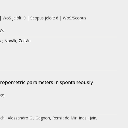
| WoS jelölt: 9 | Scopus jelölt: 6 | WoS/Scopus
 D1
s
;
Novák, Zoltán
ropometric parameters in spontaneously
22)
cchi, Alessandro G
;
Gagnon, Remi
;
de Mir, Ines
;
Jain,