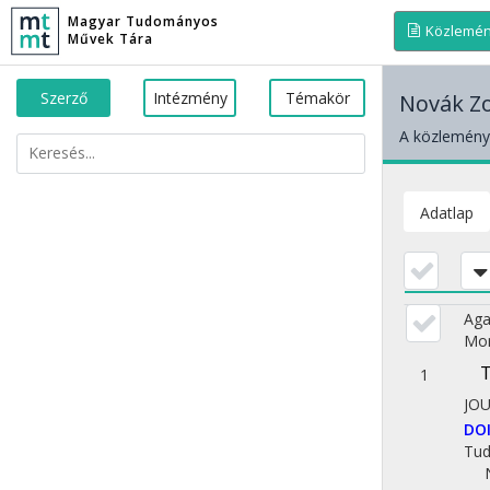
Magyar Tudományos
Közlemé
Művek Tára
Szerző
Intézmény
Témakör
Novák Zo
A közleménye
Adatlap
Aga
Mon
T
1
JO
DO
Tu