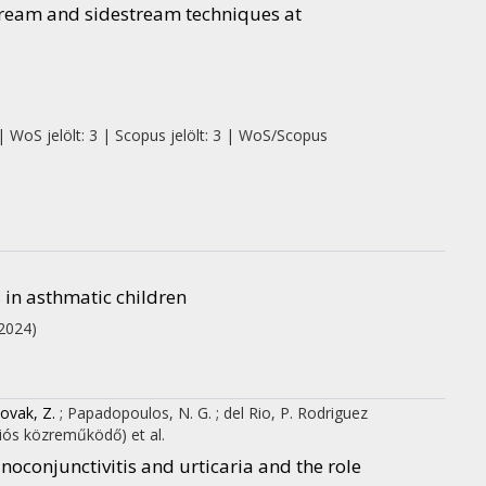
ream and sidestream techniques at
| WoS jelölt: 3 | Scopus jelölt: 3 | WoS/Scopus
 in asthmatic children
2024)
ovak, Z.
;
Papadopoulos, N. G.
;
del Rio, P. Rodriguez
ciós közreműködő)
et al.
noconjunctivitis and urticaria and the role