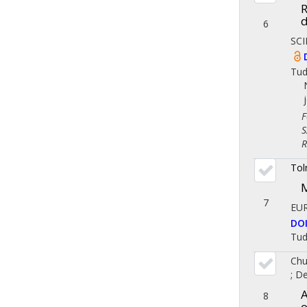
R
d
6
SCI
Tu
Fol
Szo
Reg
Tol
M
7
EU
DO
Tu
Chu
;
De
A
8
o