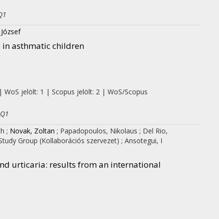
Q1
 József
 in asthmatic children
| WoS jelölt: 1 | Scopus jelölt: 2 | WoS/Scopus
 Q1
ph
;
Novak, Zoltan
;
Papadopoulos, Nikolaus
;
Del Rio,
 Study Group
(Kollaborációs szervezet)
;
Ansotegui, I
and urticaria
: results from an international