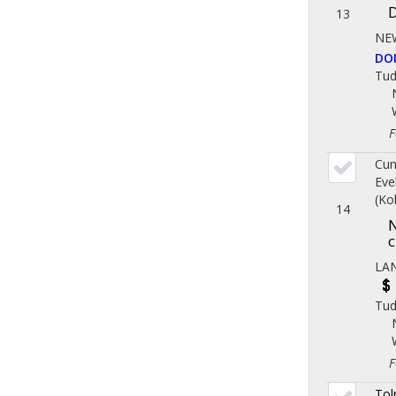
D
13
NE
DO
Tu
Fol
Cun
Eve
(Ko
14
N
c
LA
Tu
Fol
Tol