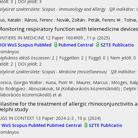
jelölt: 3 | DOI jelölt: 3
yóirat szakterülete: Scopus - Immunology and Allergy SJR indikátor: 
us, Katalin
;
Rárosi, Ferenc
;
Novák, Zoltán
;
Peták, Ferenc ✉
;
Tolnai,
onitoring respiratory function with telemedicine devices
NTIERS IN MEDICINE
12
Paper: 1604909 , 11 p.
(2025)
DOI
WoS
Scopus
PubMed
Pubmed Central
SZTE Publicatio
dományos
Nyilvános idéző összesen: 2
| Független: 2 | Függő: 0 | Nem jelölt: 0 
jelölt: 2 | DOI jelölt: 2
yóirat szakterülete: Scopus - Medicine (miscellaneous) SJR indikátor:
onica, Giorgio Walter
;
Kuna, Piotr ✉
;
Maurer, Marcus
;
Mösges, Ral
lo Rodriguez
;
Abouzakouk, M
(Kollaborációs közreműködő)
;
Delphi
llaborációs közreműködő)
et al.
ilastine for the treatment of allergic rhinoconjunctivitis 
elphi study
UGS IN CONTEXT
13
Paper: 2024-2-3 , 10 p.
(2024)
I
WoS
Scopus
PubMed
Pubmed Central
SZTE Publicatio
dományos