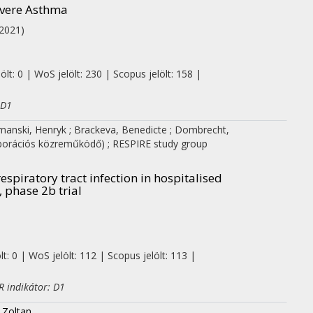
evere Asthma
(2021)
t: 0 | WoS jelölt: 230 | Scopus jelölt: 158 |
 D1
manski, Henryk
;
Brackeva, Benedicte
;
Dombrecht,
aborációs közreműködő)
;
RESPIRE study group
espiratory tract infection in hospitalised
 phase 2b trial
: 0 | WoS jelölt: 112 | Scopus jelölt: 113 |
 indikátor: D1
 Zoltan