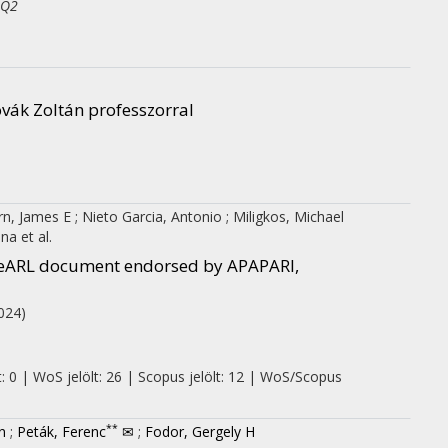
 Q2
Novák Zoltán professzorral
rn, James E
;
Nieto Garcia, Antonio
;
Miligkos, Michael
ana
et al.
PeARL document endorsed by APAPARI,
024)
: 0 | WoS jelölt: 26 | Scopus jelölt: 12 | WoS/Scopus
**
n
;
Peták, Ferenc
✉
;
Fodor, Gergely H