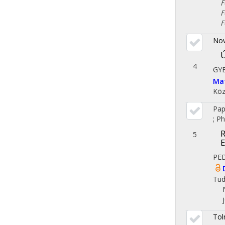
Fol
Fol
Fol
Nov
Ú
4
GY
Ma
Köz
Pap
;
Ph
R
5
PE
Tu
Tol