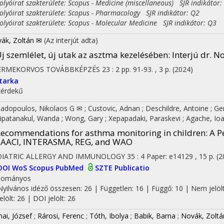
yóirat szakterülete: Scopus - Medicine (miscellaneous) SJR indikátor:
yóirat szakterülete: Scopus - Pharmacology SJR indikátor: Q2
yóirat szakterülete: Scopus - Molecular Medicine SJR indikátor: Q3
ák, Zoltán ✉
(Az interjút adta)
j szemlélet, új utak az asztma kezelésében
: Interjú dr. 
ERMEKORVOS TOVÁBBKÉPZÉS
23
:
2
pp. 91-93. , 3 p.
(2024)
tarka
érdekű
adopoulos, Nikolaos G ✉
;
Custovic, Adnan
;
Deschildre, Antoine
;
Ge
ipatanakul, Wanda
;
Wong, Gary
;
Xepapadaki, Paraskevi
;
Agache, Io
ecommendations for asthma monitoring in children
: A 
EAACI, INTERASMA, REG, and WAO
DIATRIC ALLERGY AND IMMUNOLOGY
35
:
4
Paper: e14129 , 15 p.
(2
DOI
WoS
Scopus
PubMed
SZTE Publicatio
dományos
Nyilvános idéző összesen: 26
| Független: 16 | Függő: 10 | Nem jelölt
jelölt: 26 | DOI jelölt: 26
nai, József
;
Rárosi, Ferenc
;
Tóth, Ibolya
;
Babik, Barna
;
Novák, Zoltá