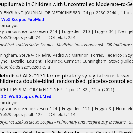
upilumab in Children with Uncontrolled Moderate-to-S
W ENGLAND JOURNAL OF MEDICINE
385
:
24
pp. 2230-2240. , 11 p.
I
WoS
Scopus
PubMed
dományos
Nyilvános idéző összesen: 244
| Független: 210 | Függő: 34 | Nem jelöl
WoS/Scopus jelölt: 244 | DOI jelölt: 234
yóirat szakterülete: Scopus - Medicine (miscellaneous) SJR indikátor:
ningham, Steve ✉
;
Piedra, Pedro A
;
Martinon-Torres, Federico
;
Szy
lyne
;
Detalle, Laurent
;
Fleurinck, Carmen
;
Cunningham, Steve
(Koll
llaborációs szervezet)
et al.
ebulised ALX-0171 for respiratory syncytial virus lower r
hildren
: a double-blind, randomised, placebo-controlled,
NCET RESPIRATORY MEDICINE
9
:
1
pp. 21-32. , 12 p.
(2021)
DOI
WoS
Scopus
PubMed
dományos
Nyilvános idéző összesen: 124
| Független: 121 | Függő: 3 | Nem jelölt
WoS/Scopus jelölt: 124 | DOI jelölt: 114
yóirat szakterülete: Scopus - Pulmonary and Respiratory Medicine SJR
nai, Jozsef
;
Petak, Ferenc
;
Sudy, Roberta
;
Fodor, Gergely H.
;
Novak,