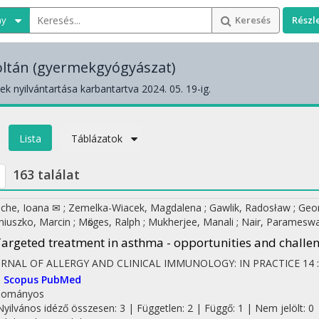
ny
Keresés
Részl
ltán
(gyermekgyógyászat)
k nyilvántartása karbantartva 2024. 05. 19-ig.
Lista
Táblázatok
163 találat
che, Ioana ✉
;
Zemelka-Wiacek, Magdalena
;
Gawlik, Radosław
;
Geo
iuszko, Marcin
;
Mӧsges, Ralph
;
Mukherjee, Manali
;
Nair, Paramesw
argeted treatment in asthma - opportunities and challe
URNAL OF ALLERGY AND CLINICAL IMMUNOLOGY: IN PRACTICE
14
I
Scopus
PubMed
dományos
Nyilvános idéző összesen: 3
| Független: 2 | Függő: 1 | Nem jelölt: 0 