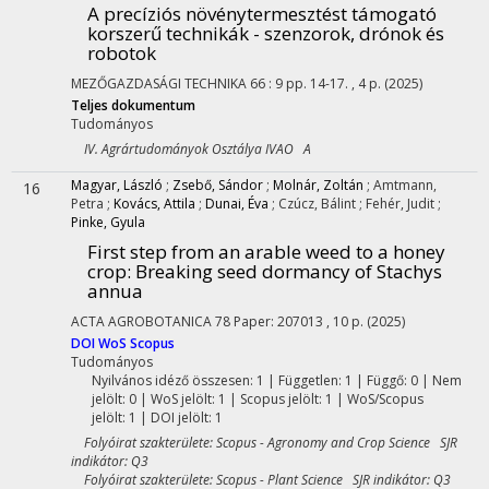
A precíziós növénytermesztést támogató
korszerű technikák - szenzorok, drónok és
robotok
MEZŐGAZDASÁGI TECHNIKA
66
:
9
pp. 14-17. , 4 p.
(2025)
Teljes dokumentum
Tudományos
IV. Agrártudományok Osztálya IVAO A
Magyar, László
;
Zsebő, Sándor
;
Molnár, Zoltán
;
Amtmann,
16
Petra
;
Kovács, Attila
;
Dunai, Éva
;
Czúcz, Bálint
;
Fehér, Judit
;
Pinke, Gyula
First step from an arable weed to a honey
crop: Breaking seed dormancy of Stachys
annua
ACTA AGROBOTANICA
78
Paper: 207013 , 10 p.
(2025)
DOI
WoS
Scopus
Tudományos
Nyilvános idéző összesen: 1
| Független: 1 | Függő: 0 | Nem
jelölt: 0 | WoS jelölt: 1 | Scopus jelölt: 1 | WoS/Scopus
jelölt: 1 | DOI jelölt: 1
Folyóirat szakterülete: Scopus - Agronomy and Crop Science SJR
indikátor: Q3
Folyóirat szakterülete: Scopus - Plant Science SJR indikátor: Q3