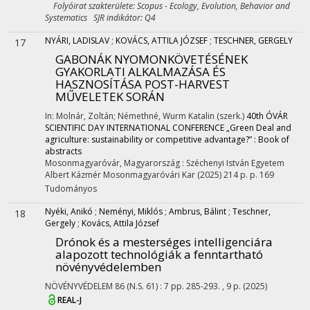
Folyóirat szakterülete: Scopus - Ecology, Evolution, Behavior and
Systematics SJR indikátor: Q4
NYÁRI, LADISLAV
;
KOVÁCS, ATTILA JÓZSEF
;
TESCHNER, GERGELY
17
GABONÁK NYOMONKÖVETÉSÉNEK
GYAKORLATI ALKALMAZÁSA ÉS
HASZNOSÍTÁSA POST-HARVEST
MŰVELETEK SORÁN
In: Molnár, Zoltán; Némethné, Wurm Katalin (szerk.)
40th ÓVÁR
SCIENTIFIC DAY INTERNATIONAL CONFERENCE „Green Deal and
agriculture: sustainability or competitive advantage?” : Book of
abstracts
Mosonmagyaróvár, Magyarország :
Széchenyi István Egyetem
Albert Kázmér Mosonmagyaróvári Kar
(2025)
214 p.
p. 169
Tudományos
Nyéki, Anikó
;
Neményi, Miklós
;
Ambrus, Bálint
;
Teschner,
18
Gergely
;
Kovács, Attila József
Drónok és a mesterséges intelligenciára
alapozott technológiák a fenntartható
növényvédelemben
NÖVÉNYVÉDELEM
86 (N.S. 61)
:
7
pp. 285-293. , 9 p.
(2025)
REAL-J