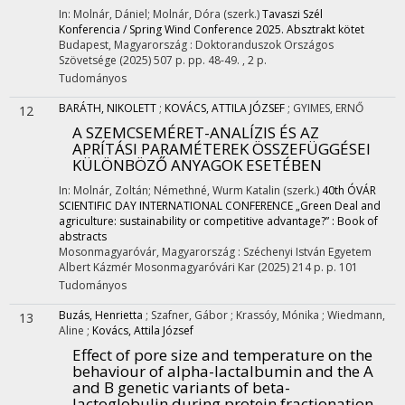
In: Molnár, Dániel; Molnár, Dóra (szerk.)
Tavaszi Szél
Konferencia / Spring Wind Conference 2025. Absztrakt kötet
Budapest, Magyarország :
Doktoranduszok Országos
Szövetsége
(2025)
507 p.
pp. 48-49. , 2 p.
Tudományos
BARÁTH, NIKOLETT
;
KOVÁCS, ATTILA JÓZSEF
;
GYIMES, ERNŐ
12
A SZEMCSEMÉRET-ANALÍZIS ÉS AZ
APRÍTÁSI PARAMÉTEREK ÖSSZEFÜGGÉSEI
KÜLÖNBÖZŐ ANYAGOK ESETÉBEN
In: Molnár, Zoltán; Némethné, Wurm Katalin (szerk.)
40th ÓVÁR
SCIENTIFIC DAY INTERNATIONAL CONFERENCE „Green Deal and
agriculture: sustainability or competitive advantage?” : Book of
abstracts
Mosonmagyaróvár, Magyarország :
Széchenyi István Egyetem
Albert Kázmér Mosonmagyaróvári Kar
(2025)
214 p.
p. 101
Tudományos
Buzás, Henrietta
;
Szafner, Gábor
;
Krassóy, Mónika
;
Wiedmann,
13
Aline
;
Kovács, Attila József
Effect of pore size and temperature on the
behaviour of alpha-lactalbumin and the A
and B genetic variants of beta-
lactoglobulin during protein fractionation