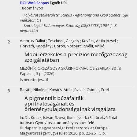
DOI
WoS
Scopus
Egyéb URL
Tudományos
Folyóirat szakterülete: Scopus - Agronomy and Crop Science SJR
indikátor: Q1
Szociológiai Tudományos Bizottság IXGJO SZTB [1901-] B
nemzetközi
Ambrus, Bálint
;
Teschner, Gergely
;
Kovács, Attila József
;
2
Horváth, Koppány
;
Boros, Norbert
;
Nyéki, Anikó
Mobil érzékelés a precíziós mezőgazdaság
szolgálatában
MEZŐHÍR: ORSZÁGOS AGRÁRINFORMÁCIÓS SZAKLAP
30
:
8
Paper: - , 3 p.
(2026)
Ismeretterjesztő
Baráth, Nikolett
;
Kovács, Attila József
;
Gyimes, Ernő
3
A pigmentált búzafajták
apríthatóságának és
őrleménytulajdonságainak vizsgálata
In: Dr. Koncz, István; Szova, Ilona (szerk.)
Feltörekvő fiatal
tudósok Gyorsítás a tudományos siker felé
Budapest, Magyarország :
Professzorok az Európai
Magyarországért Egyesület
(2026)
pp. 22-26. , 5 p.