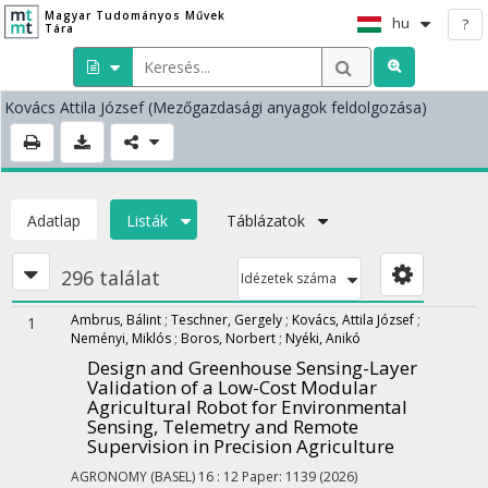
Magyar Tudományos Művek
hu
?
Tára
Kovács Attila József
(Mezőgazdasági anyagok feldolgozása)
Adatlap
Listák
Táblázatok
296 találat
Idézetek száma
Ambrus, Bálint
;
Teschner, Gergely
;
Kovács, Attila József
;
1
Neményi, Miklós
;
Boros, Norbert
;
Nyéki, Anikó
Design and Greenhouse Sensing-Layer
Validation of a Low-Cost Modular
Agricultural Robot for Environmental
Sensing, Telemetry and Remote
Supervision in Precision Agriculture
AGRONOMY (BASEL)
16
:
12
Paper: 1139
(2026)