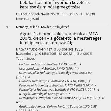
betakarítás utáni nyomon követése,
kezelése és minőségmegőrzése
ÉRTÉKÁLLÓ ARANYKORONA
26
:
1
pp. 34-37. , 4 p.
(2026)
Ismeretterjesztő
Neményi, Miklós
;
Kovács, Attila József
7
Agrár- és bioműszaki kutatások az MTA
200 tükrében – a gőzekétől a mesterséges
intelligencia alkalmazásáig
MAGYAR TUDOMÁNY
187
:
3
pp. 301-303. Paper:
https://doi.org/10.1556/2065.187.2026.3.1 , 3 p.
(2026)
Tudományos
Irodalomtudományi Bizottság I.NYIO Irod Biz A
Néprajztudományi Bizottság I.NYIO [1901-] A
Orientalisztikai Tudományos Bizottság I.NYIO Orient Biz
[1901-] A
Filozófiai Tudományos Bizottság II. FTO FTB [1901-] A
Pedagógiai Tudományos Bizottság II. FTO PedTB [1901-] A
Pszichológiai Tudományos Bizottság II. FTO PsziTB [1901-] A
IV. Agrártudományok Osztálya IVAO A
Demográfiai Osztályközi Állandó Bizottság IXGJO DEM [1901-] B
hazai
Gazdaságtudományi Doktori Minősítő Bizottság IXGJO GMB
[1901-] B hazai