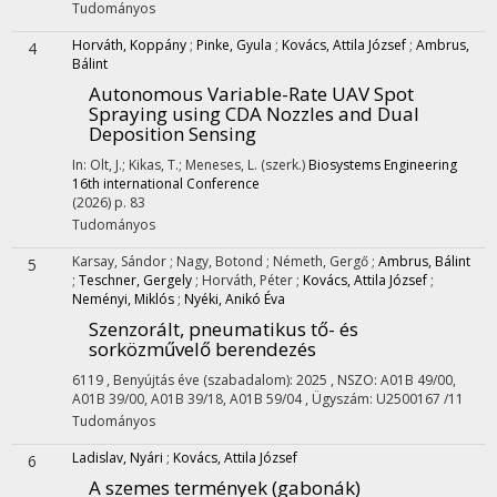
Tudományos
Horváth, Koppány
;
Pinke, Gyula
;
Kovács, Attila József
;
Ambrus,
4
Bálint
Autonomous Variable-Rate UAV Spot
Spraying using CDA Nozzles and Dual
Deposition Sensing
In: Olt, J.; Kikas, T.; Meneses, L. (szerk.)
Biosystems Engineering
16th international Conference
(2026)
p. 83
Tudományos
Karsay, Sándor
;
Nagy, Botond
;
Németh, Gergő
;
Ambrus, Bálint
5
;
Teschner, Gergely
;
Horváth, Péter
;
Kovács, Attila József
;
Neményi, Miklós
;
Nyéki, Anikó Éva
Szenzorált, pneumatikus tő- és
sorközművelő berendezés
6119
,
Benyújtás éve (szabadalom): 2025
, NSZO: A01B 49/00,
A01B 39/00, A01B 39/18, A01B 59/04
,
Ügyszám: U2500167 /11
Tudományos
Ladislav, Nyári
;
Kovács, Attila József
6
A szemes termények (gabonák)