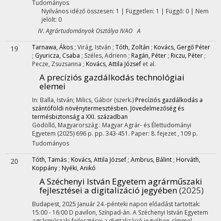
Tudományos
Nyilvános idéző összesen: 1
| Független: 1 | Függő: 0 | Nem
jelölt: 0
IV. Agrártudományok Osztálya IVAO A
Tarnawa, Ákos
;
Virág, István
;
Tóth, Zoltán
;
Kovács, Gergő Péter
19
;
Gyuricza, Csaba
;
Széles, Adrienn
;
Ragán, Péter
;
Riczu, Péter
;
Pecze, Zsuzsanna
;
Kovács, Attila József
et al.
A precíziós gazdálkodás technológiai
elemei
In: Balla, István; Milics, Gábor (szerk.)
Precíziós gazdálkodás a
szántóföldi növénytermesztésben. Jövedelmezőség és
termésbiztonság a XXI. században
Gödöllő, Magyarország :
Magyar Agrár- és Élettudományi
Egyetem
(2025)
696 p.
pp. 343-451. Paper: 8. fejezet , 109 p.
Tudományos
Tóth, Tamás
;
Kovács, Attila József
;
Ambrus, Bálint
;
Horváth,
20
Koppány
;
Nyéki, Anikó
A Széchenyi István Egyetem agrárműszaki
fejlesztései a digitalizáció jegyében
(2025)
Budapest, 2025 Január 24.-pénteki napon előadást tartottak:
15:00 - 16:00 D pavilon, Színpad-án. A Széchenyi István Egyetem
agrárműszaki fejlesztései a digitalizáció jegyében-címmel.
,