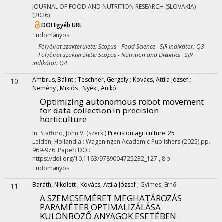
JOURNAL OF FOOD AND NUTRITION RESEARCH (SLOVAKIA)
(2026)
DOI
Egyéb URL
Tudományos
Folyóirat szakterülete: Scopus - Food Science SJR indikátor: Q3
Folyóirat szakterülete: Scopus - Nutrition and Dietetics SJR
indikátor: Q4
Ambrus, Bálint
;
Teschner, Gergely
;
Kovács, Attila József
;
10
Neményi, Miklós
;
Nyéki, Anikó
Optimizing autonomous robot movement
for data collection in precision
horticulture
In: Stafford, John V. (szerk.)
Precision agriculture '25
Leiden, Hollandia :
Wageningen Academic Publishers
(2025)
pp.
969-976. Paper: DOI:
https://doi.org/10.1163/9789004725232_127 , 8 p.
Tudományos
Baráth, Nikolett
;
Kovács, Attila József
;
Gyimes, Ernő
11
A SZEMCSEMÉRET MEGHATÁROZÁS
PARAMÉTER OPTIMALIZÁLÁSA
KÜLÖNBÖZŐ ANYAGOK ESETÉBEN