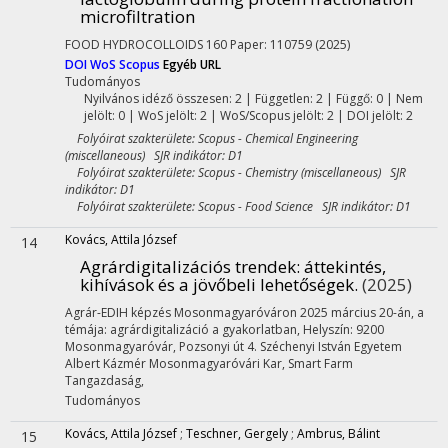
microfiltration
FOOD HYDROCOLLOIDS
160
Paper: 110759
(2025)
DOI
WoS
Scopus
Egyéb URL
Tudományos
Nyilvános idéző összesen: 2
| Független: 2 | Függő: 0 | Nem
jelölt: 0 | WoS jelölt: 2 | WoS/Scopus jelölt: 2 | DOI jelölt: 2
Folyóirat szakterülete: Scopus - Chemical Engineering
(miscellaneous) SJR indikátor: D1
Folyóirat szakterülete: Scopus - Chemistry (miscellaneous) SJR
indikátor: D1
Folyóirat szakterülete: Scopus - Food Science SJR indikátor: D1
Kovács, Attila József
14
Agrárdigitalizációs trendek: áttekintés,
kihívások és a jövőbeli lehetőségek.
(2025)
Agrár-EDIH képzés Mosonmagyaróváron 2025 március 20-án, a
témája: agrárdigitalizáció a gyakorlatban
,
Helyszín: 9200
Mosonmagyaróvár, Pozsonyi út 4. Széchenyi István Egyetem
Albert Kázmér Mosonmagyaróvári Kar, Smart Farm
Tangazdaság
,
Tudományos
Kovács, Attila József
;
Teschner, Gergely
;
Ambrus, Bálint
15