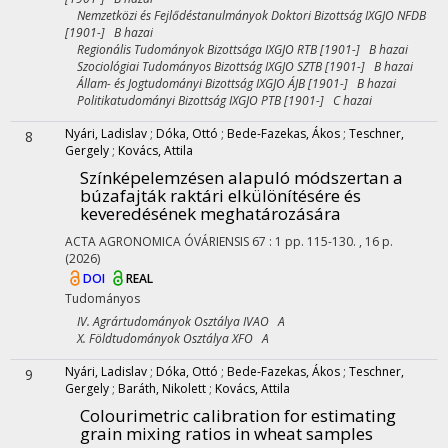
Nemzetközi és Fejlődéstanulmányok Doktori Bizottság IXGJO NFDB
[1901-] B hazai
Regionális Tudományok Bizottsága IXGJO RTB [1901-] B hazai
Szociológiai Tudományos Bizottság IXGJO SZTB [1901-] B hazai
Állam- és Jogtudományi Bizottság IXGJO ÁJB [1901-] B hazai
Politikatudományi Bizottság IXGJO PTB [1901-] C hazai
Nyári, Ladislav
;
Dóka, Ottó
;
Bede-Fazekas, Ákos
;
Teschner,
8
Gergely
;
Kovács, Attila
Színképelemzésen alapuló módszertan a
búzafajták raktári elkülönítésére és
keveredésének meghatározására
ACTA AGRONOMICA ÓVÁRIENSIS
67
:
1
pp. 115-130. , 16 p.
(2026)
DOI
REAL
Tudományos
IV. Agrártudományok Osztálya IVAO A
X. Földtudományok Osztálya XFO A
Nyári, Ladislav
;
Dóka, Ottó
;
Bede-Fazekas, Ákos
;
Teschner,
9
Gergely
;
Baráth, Nikolett
;
Kovács, Attila
Colourimetric calibration for estimating
grain mixing ratios in wheat samples