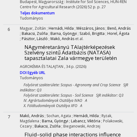
Budapest, Magyarország :
Institute for Soil Sciences, HUN-REN
Centre for Agricultural Research
(2026)
52 p.
p. 27
Teljes dokumentum
Tudományos
Magyar, Zoltán
;
Hernádi, Hilda
;
Mészáros, János
;
Benő, András
6
;
Bakacsi, Zsófia
;
Barna, Gyöngyi
;
Szabó, Brigitta
;
Horel, Ágota
;
Pásztor, László
;
Makó, András
et al.
NAgyméretarányú TAlajtérképezések
Szelvény szintű Adatbázis (NATASA)
tapasztalatai Zala vármegye területén
AGROKÉMIA ÉS TALAJTAN
, 34 p.
(2026)
DOI
Egyéb URL
Tudományos
Folyóirat szakterülete: Scopus - Agronomy and Crop Science SJR
indikátor: Q3
Folyóirat szakterülete: Scopus - Soil Science SJR indikátor: Q3
IV. Agrártudományok Osztálya IVAO A
X. Földtudományok Osztálya XFO A
Makó, András
;
Sochan, Agata
;
Hernádi, Hilda
;
Ryżak,
7
Magdalena
;
Barna, Gyöngyi
;
Labancz, Viktória
;
Polakowski,
Cezary
;
Bakacsi, Zsófia
;
Bieganowski, Andrzej
Fluid–solid phase interactions influence