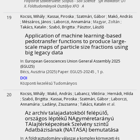
Folyóirat szakterülete: Scopus - Soil Science SJR indikátor: D1
X. Földtudományok Osztálya XFO A
Kocsis, Mihály
;
Kassai, Piroska
;
Szatmári, Gábor
;
Makó, András
19
;
Mészáros, János
;
Laborczi, Annamária
;
Magyar, Zoltán
;
Takács, Katalin
;
Szabó, Brigitta
;
Pásztor, László
Application of machine learning-based
pedotransfer functions to produce large-
scale maps of particle size fractions using
big legacy data
In:
European Geosciences Union General Assembly 2025
(EGU25)
Bécs, Ausztria
(2025)
Paper: EGU25-20245 , 1 p.
DOI
Központi kezelésű
Tudományos
Kocsis, Mihály
;
Makó, András
;
Labancz, Viktória
;
Hernádi, Hilda
20
;
Szabó, Brigitta
;
Kassai, Piroska
;
Szatmári, Gábor
;
Laborczi,
Annamária
;
Ladányi, Zsuzsanna
;
Takács, Katalin
et al.
Az archív talajadatokból felépülő,
országos léptékű NAgyméretarányú
TAlajtérképezések Szelvény szintű
Adatbázisának (NATASA) bemutatása
In:
A földrajztudomány válaszai a komplex környezeti és