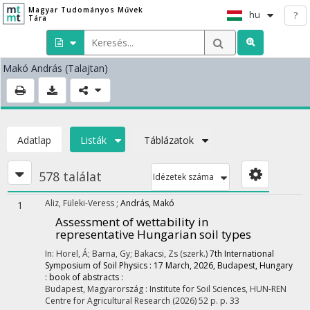
Magyar Tudományos Művek
hu
?
Tára
Makó András
(Talajtan)
Adatlap
Listák
Táblázatok
578 találat
Idézetek száma
Aliz, Füleki-Veress
;
András, Makó
1
Assessment of wettability in
representative Hungarian soil types
In: Horel, Á; Barna, Gy; Bakacsi, Zs (szerk.)
7th International
Symposium of Soil Physics : 17 March, 2026, Budapest, Hungary
: book of abstracts :
Budapest, Magyarország :
Institute for Soil Sciences, HUN-REN
Centre for Agricultural Research
(2026)
52 p.
p. 33