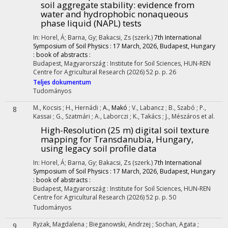
soil aggregate stability: evidence from
water and hydrophobic nonaqueous
phase liquid (NAPL) tests
In: Horel, Á; Barna, Gy; Bakacsi, Zs (szerk.)
7th International
Symposium of Soil Physics : 17 March, 2026, Budapest, Hungary
: book of abstracts :
Budapest, Magyarország :
Institute for Soil Sciences, HUN-REN
Centre for Agricultural Research
(2026)
52 p.
p. 26
Teljes dokumentum
Tudományos
M., Kocsis
;
H., Hernádi
;
A., Makó
;
V., Labancz
;
B., Szabó
;
P.,
8
Kassai
;
G., Szatmári
;
A., Laborczi
;
K., Takács
;
J., Mészáros
et al.
High-Resolution (25 m) digital soil texture
mapping for Transdanubia, Hungary,
using legacy soil profile data
In: Horel, Á; Barna, Gy; Bakacsi, Zs (szerk.)
7th International
Symposium of Soil Physics : 17 March, 2026, Budapest, Hungary
: book of abstracts :
Budapest, Magyarország :
Institute for Soil Sciences, HUN-REN
Centre for Agricultural Research
(2026)
52 p.
p. 50
Tudományos
Ryżak, Magdalena
;
Bieganowski, Andrzej
;
Sochan, Agata
;
9