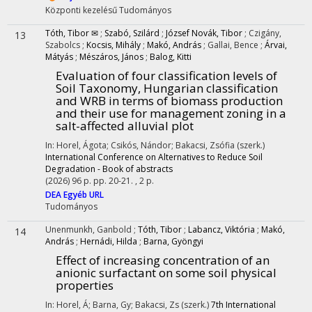
Központi kezelésű
Tudományos
Tóth, Tibor ✉
;
Szabó, Szilárd
;
József Novák, Tibor
;
Czigány,
13
Szabolcs
;
Kocsis, Mihály
;
Makó, András
;
Gallai, Bence
;
Árvai,
Mátyás
;
Mészáros, János
;
Balog, Kitti
Evaluation of four classification levels of
Soil Taxonomy, Hungarian classification
and WRB in terms of biomass production
and their use for management zoning in a
salt-affected alluvial plot
In: Horel, Ágota; Csikós, Nándor; Bakacsi, Zsófia (szerk.)
International Conference on Alternatives to Reduce Soil
Degradation - Book of abstracts
(2026)
96 p.
pp. 20-21. , 2 p.
DEA
Egyéb URL
Tudományos
Unenmunkh, Ganbold
;
Tóth, Tibor
;
Labancz, Viktória
;
Makó,
14
András
;
Hernádi, Hilda
;
Barna, Gyöngyi
Effect of increasing concentration of an
anionic surfactant on some soil physical
properties
In: Horel, Á; Barna, Gy; Bakacsi, Zs (szerk.)
7th International