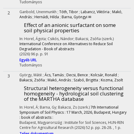
Tudományos
Ganbold, Unenmunkh
;
Tóth, Tibor
;
Labancz, Viktória
;
Makó,
2
András
;
Hernádi, Hilda
;
Barna, Gyöngyi ✉
Effect of an anionic surfactant on some
soil physical properties
In: Horel, Ágota; Csikós, Nándor; Bakacsi, Zsófia (szerk.)
International Conference on Alternatives to Reduce Soil
Degradation - Book of abstracts
(2026)
96 p.
p. 91
Egyéb URL
Tudományos
György, Máté
;
Ács, Tamás
;
Decsi, Bence
;
Kolcsár, Ronald
;
3
Bakacsi, Zsófia
;
Makó, András
;
Szabó, Brigitta
;
Kozma, Zsolt
Structural heterogeneity versus functional
homogeneity - hydrological soil clustering
of the MARTHA database
In: Horel, Á; Barna, Gy; Bakacsi, Zs (szerk.)
7th International
Symposium of Soil Physics : 17 March, 2026, Budapest, Hungary
: book of abstracts :
Budapest, Magyarország :
Institute for Soil Sciences, HUN-REN
Centre for Agricultural Research
(2026)
52 p.
pp. 28-28. , 1 p.
Teljes dokumentum