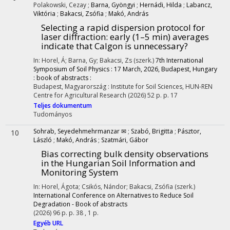
Polakowski, Cezay
;
Barna, Gyöngyi
;
Hernádi, Hilda
;
Labancz,
Viktória
;
Bakacsi, Zsófia
;
Makó, András
Selecting a rapid dispersion protocol for
laser diffraction: early (1–5 min) averages
indicate that Calgon is unnecessary?
In: Horel, Á; Barna, Gy; Bakacsi, Zs (szerk.)
7th International
Symposium of Soil Physics : 17 March, 2026, Budapest, Hungary
: book of abstracts :
Budapest, Magyarország :
Institute for Soil Sciences, HUN-REN
Centre for Agricultural Research
(2026)
52 p.
p. 17
Teljes dokumentum
Tudományos
Sohrab, Seyedehmehrmanzar ✉
;
Szabó, Brigitta
;
Pásztor,
10
László
;
Makó, András
;
Szatmári, Gábor
Bias correcting bulk density observations
in the Hungarian Soil Information and
Monitoring System
In: Horel, Ágota; Csikós, Nándor; Bakacsi, Zsófia (szerk.)
International Conference on Alternatives to Reduce Soil
Degradation - Book of abstracts
(2026)
96 p.
p. 38 , 1 p.
Egyéb URL