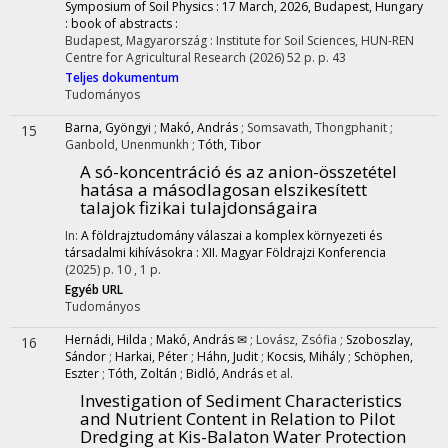
Symposium of Soil Physics : 17 March, 2026, Budapest, Hungary
: book of abstracts :
Budapest, Magyarország :
Institute for Soil Sciences, HUN-REN
Centre for Agricultural Research
(2026)
52 p.
p. 43
Teljes dokumentum
Tudományos
Barna, Gyöngyi
;
Makó, András
;
Somsavath, Thongphanit
;
15
Ganbold, Unenmunkh
;
Tóth, Tibor
A só-koncentráció és az anion-összetétel
hatása a másodlagosan elszikesített
talajok fizikai tulajdonságaira
In:
A földrajztudomány válaszai a komplex környezeti és
társadalmi kihívásokra : XII. Magyar Földrajzi Konferencia
(2025)
p. 10 , 1 p.
Egyéb URL
Tudományos
Hernádi, Hilda
;
Makó, András ✉
;
Lovász, Zsófia
;
Szoboszlay,
16
Sándor
;
Harkai, Péter
;
Háhn, Judit
;
Kocsis, Mihály
;
Schöphen,
Eszter
;
Tóth, Zoltán
;
Bidló, András
et al.
Investigation of Sediment Characteristics
and Nutrient Content in Relation to Pilot
Dredging at Kis-Balaton Water Protection