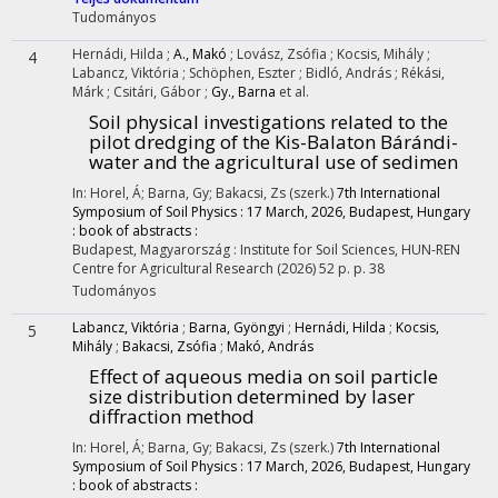
Tudományos
Hernádi, Hilda
;
A., Makó
;
Lovász, Zsófia
;
Kocsis, Mihály
;
4
Labancz, Viktória
;
Schöphen, Eszter
;
Bidló, András
;
Rékási,
Márk
;
Csitári, Gábor
;
Gy., Barna
et al.
Soil physical investigations related to the
pilot dredging of the Kis-Balaton Bárándi-
water and the agricultural use of sedimen
In: Horel, Á; Barna, Gy; Bakacsi, Zs (szerk.)
7th International
Symposium of Soil Physics : 17 March, 2026, Budapest, Hungary
: book of abstracts :
Budapest, Magyarország :
Institute for Soil Sciences, HUN-REN
Centre for Agricultural Research
(2026)
52 p.
p. 38
Tudományos
Labancz, Viktória
;
Barna, Gyöngyi
;
Hernádi, Hilda
;
Kocsis,
5
Mihály
;
Bakacsi, Zsófia
;
Makó, András
Effect of aqueous media on soil particle
size distribution determined by laser
diffraction method
In: Horel, Á; Barna, Gy; Bakacsi, Zs (szerk.)
7th International
Symposium of Soil Physics : 17 March, 2026, Budapest, Hungary
: book of abstracts :