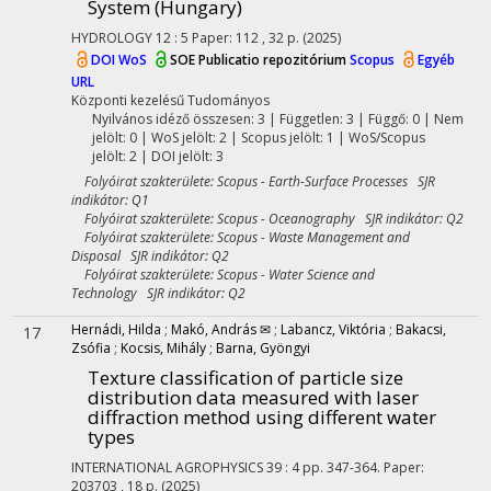
System (Hungary)
HYDROLOGY
12
:
5
Paper: 112 , 32 p.
(2025)
DOI
WoS
SOE Publicatio repozitórium
Scopus
Egyéb
URL
Központi kezelésű
Tudományos
Nyilvános idéző összesen: 3
| Független: 3 | Függő: 0 | Nem
jelölt: 0 | WoS jelölt: 2 | Scopus jelölt: 1 | WoS/Scopus
jelölt: 2 | DOI jelölt: 3
Folyóirat szakterülete: Scopus - Earth-Surface Processes SJR
indikátor: Q1
Folyóirat szakterülete: Scopus - Oceanography SJR indikátor: Q2
Folyóirat szakterülete: Scopus - Waste Management and
Disposal SJR indikátor: Q2
Folyóirat szakterülete: Scopus - Water Science and
Technology SJR indikátor: Q2
Hernádi, Hilda
;
Makó, András ✉
;
Labancz, Viktória
;
Bakacsi,
17
Zsófia
;
Kocsis, Mihály
;
Barna, Gyöngyi
Texture classification of particle size
distribution data measured with laser
diffraction method using different water
types
INTERNATIONAL AGROPHYSICS
39
:
4
pp. 347-364. Paper:
203703 , 18 p.
(2025)