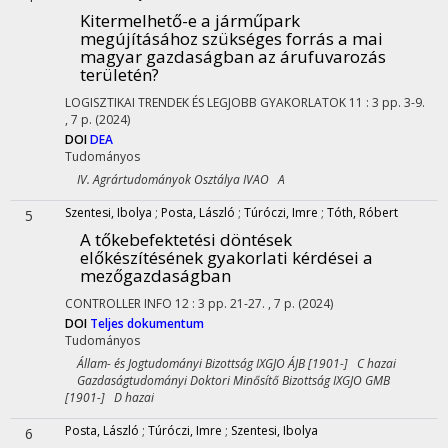
Kitermelhető-e a járműpark
megújításához szükséges forrás a mai
magyar gazdaságban az árufuvarozás
területén?
LOGISZTIKAI TRENDEK ÉS LEGJOBB GYAKORLATOK
11
:
3
pp. 3-9.
, 7 p.
(2024)
DOI
DEA
Tudományos
IV. Agrártudományok Osztálya IVAO A
Szentesi, Ibolya
;
Posta, László
;
Túróczi, Imre
;
Tóth, Róbert
5
A tőkebefektetési döntések
előkészítésének gyakorlati kérdései a
mezőgazdaságban
CONTROLLER INFO
12
:
3
pp. 21-27. , 7 p.
(2024)
DOI
Teljes dokumentum
Tudományos
Állam- és Jogtudományi Bizottság IXGJO ÁJB [1901-] C hazai
Gazdaságtudományi Doktori Minősítő Bizottság IXGJO GMB
[1901-] D hazai
Posta, László
;
Túróczi, Imre
;
Szentesi, Ibolya
6