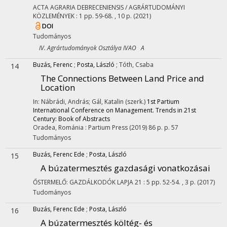
ACTA AGRARIA DEBRECENIENSIS / AGRÁRTUDOMÁNYI
KÖZLEMÉNYEK
:
1
pp. 59-68. , 10 p.
(2021)
DOI
Tudományos
IV. Agrártudományok Osztálya IVAO A
Buzás, Ferenc
;
Posta, László
;
Tóth, Csaba
14
The Connections Between Land Price and
Location
In: Nábrádi, András; Gál, Katalin (szerk.)
1st Partium
International Conference on Management. Trends in 21st
Century: Book of Abstracts
Oradea, Románia :
Partium Press
(2019)
86 p.
p. 57
Tudományos
Buzás, Ferenc Ede
;
Posta, László
15
A búzatermesztés gazdasági vonatkozásai
ŐSTERMELŐ: GAZDÁLKODÓK LAPJA
21
:
5
pp. 52-54. , 3 p.
(2017)
Tudományos
Buzás, Ferenc Ede
;
Posta, László
16
A búzatermesztés költég- és