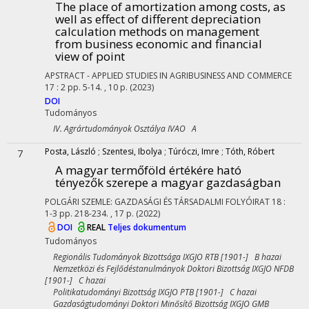
The place of amortization among costs, as
well as effect of different depreciation
calculation methods on management
from business economic and financial
view of point
APSTRACT - APPLIED STUDIES IN AGRIBUSINESS AND COMMERCE
17
:
2
pp. 5-14. , 10 p.
(2023)
DOI
Tudományos
IV. Agrártudományok Osztálya IVAO A
Posta, László
;
Szentesi, Ibolya
;
Túróczi, Imre
;
Tóth, Róbert
7
A magyar termőföld értékére ható
tényezők szerepe a magyar gazdaságban
POLGÁRI SZEMLE: GAZDASÁGI ÉS TÁRSADALMI FOLYÓIRAT
18
:
1-3
pp. 218-234. , 17 p.
(2022)
DOI
REAL
Teljes dokumentum
Tudományos
Regionális Tudományok Bizottsága IXGJO RTB [1901-] B hazai
Nemzetközi és Fejlődéstanulmányok Doktori Bizottság IXGJO NFDB
[1901-] C hazai
Politikatudományi Bizottság IXGJO PTB [1901-] C hazai
Gazdaságtudományi Doktori Minősítő Bizottság IXGJO GMB