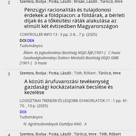
Szentesi, Ibolya
;
Posta, László
;
Krisán, László
;
Túróczi, Imre
2
Pénzügyi racionalitás és tulajdonosi
érdekek a földpiacon: a földárak, a bérleti
díjak és a tőkésítési ráták alakulása az
elmúlt két évtizedben Magyarországon
CONTROLLER INFO
13
:
3
pp. 2-8. , 7 p.
(2025)
DOI
DEA
Tudományos
Állam- és Jogtudományi Bizottság IXGJO ÁJB [1901-] C hazai
Gazdaságtudományi Doktori Minősítő Bizottság IXGJO GMB
[1901-] D hazai
Szentesi, Ibolya
;
Posta, László
;
Tóth, Róbert
;
Túróczi, Imre
3
A közúti árufuvarozási tevékenység
gazdasági kockázatainak becslése és
kezelése
LOGISZTIKAI TRENDEK ÉS LEGJOBB GYAKORLATOK
11
:
1
pp. 61-
70. , 10 p.
(2025)
DOI
Tudományos
IV. Agrártudományok Osztálya IVAO A
Szentesi, Ibolya
;
Posta, László
;
Túróczi, Imre
;
Tóth, Róbert
4