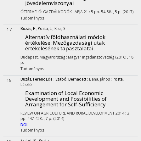
jövedelemviszonyai
ŐSTERMELŐ: GAZDÁLKODÓK LAPJA
21
:
5
pp. 54-58. , 5 p.
(2017)
Tudományos
Buzás, F
;
Posta, L
;
Kiss, S
17
Alternatív földhasználati módok
értékelése
: Mezőgazdasági utak
értékelésének tapasztalatai.
Budapest, Magyarország :
Magyar Ingatlanszövetség
(2016)
,
18
p.
Tudományos
Buzás, Ferenc Ede
;
Szabó, Bernadett
;
Bana, János
;
Posta,
18
László
Examination of Local Economic
Development and Possibilities of
Arrangement for Self-Sufficiency
REVIEW ON AGRICULTURE AND RURAL DEVELOPMENT
2014
:
3
pp. 447-453. , 7 p.
(2014)
DOI
Tudományos
Szabó, B
;
Posta, L