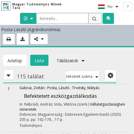
Magyar Tudományos Művek
hu
?
Tára
Posta László
(Agrárökonómia)
Adatlap
Lista
Táblázatok
115 találat
Idézetek száma
Gabnai, Zoltán
;
Posta, László
;
Troitsky, Mátyás
1
Befektetett eszközgazdálkodás
In: Nábrádi, András; Vida, Viktória (szerk.)
Vállalatgazdaságtani
ismeretek
Debrecen, Magyarország :
Debreceni Egyetemi Kiadó
(2025)
205 p.
pp. 162-178. , 17 p.
Tudományos