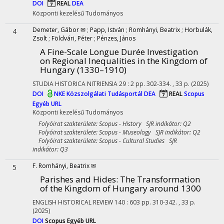
DOI
REAL
DEA
Központi kezelésű
Tudományos
Demeter, Gábor ✉
;
Papp, István
;
Romhányi, Beatrix
;
Horbulák,
4
Zsolt
;
Földvári, Péter
;
Pénzes, János
A Fine-Scale Longue Durée Investigation
on Regional Inequalities in the Kingdom of
Hungary (1330–1910)
STUDIA HISTORICA NITRIENSIA
29
:
2
pp. 302-334. , 33 p.
(2025)
DOI
NKE Közszolgálati Tudásportál
DEA
REAL
Scopus
Egyéb URL
Központi kezelésű
Tudományos
Folyóirat szakterülete: Scopus - History SJR indikátor: Q2
Folyóirat szakterülete: Scopus - Museology SJR indikátor: Q2
Folyóirat szakterülete: Scopus - Cultural Studies SJR
indikátor: Q3
F. Romhányi, Beatrix ✉
5
Parishes and Hides: The Transformation
of the Kingdom of Hungary around 1300
ENGLISH HISTORICAL REVIEW
140
:
603
pp. 310-342. , 33 p.
(2025)
DOI
Scopus
Egyéb URL