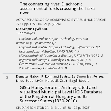
The connecting river. Diachronic
assessment of fords crossing the Tisza
river
ACTA ARCHAEOLOGICA ACADEMIAE SCIENTIARUM HUNGARICAE
77
:
1
pp. 125-145. , 21 p.
(2026)
DOI
Scopus
Egyéb URL
Tudományos
Folyóirat szakterülete: Scopus - Archeology (arts and
humanities) SJR indikátor: Q2
Folyóirat szakterülete: Scopus - Archeology SJR indikátor: Q2
Néprajztudományi Bizottság I.NYIO [1901-] A
Művészettörténeti Tudományos Bizottság II. FTO MTB [1901-] A
Régészeti Tudományos Bizottság II. FTO RTB [1901-] A
Ókortörténeti Tudományos Bizottság II. FTO ÓTB [1901-] A
X. Földtudományok Osztálya XFO D
Demeter, Gábor
;
F., Romhányi Beatrix
;
Sz., Simon Éva
;
Pénzes,
3
János
;
Papp, István
;
Horbulák, Zsolt
;
Bagdi, Róbert
GISta Hungarorum – An Integrated and
Visualized Municipal Level HGIS Database
of the Kingdom of Hungary and Its
Successor States (1330-2010)
STUDIA GEOHISTORICA
13
:
3
pp. 67-88. , 22 p.
(2025)