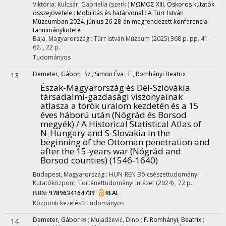
Viktória; Kulcsár, Gabriella (szerk.)
MΩMOΣ XIII. Öskoros kutatók
összejövetele : Mobilitás és határvonal : A Türr István
Múzeumban 2024. június 26-28-án megrendezett konferencia
tanulmánykötete
Baja, Magyarország :
Türr István Múzeum
(2025)
368 p.
pp. 41-
62. , 22 p.
Tudományos
Demeter, Gábor
;
Sz., Simon Éva
;
F., Romhányi Beatrix
13
Észak-Magyarország és Dél-Szlovákia
társadalmi-gazdasági viszonyainak
atlasza a török uralom kezdetén és a 15
éves háború után (Nógrád és Borsod
megyék) / A Historical Statistical Atlas of
N-Hungary and S-Slovakia in the
beginning of the Ottoman penetration and
after the 15-years war (Nógrád and
Borsod counties) (1546-1640)
Budapest, Magyarország :
HUN-REN Bölcsészettudományi
Kutatóközpont, Történettudományi Intézet
(2024)
,
72 p.
ISBN:
9789634164739
REAL
Központi kezelésű
Tudományos
Demeter, Gábor ✉
;
Mujadžević, Dino
;
F. Romhányi, Beatrix
;
14