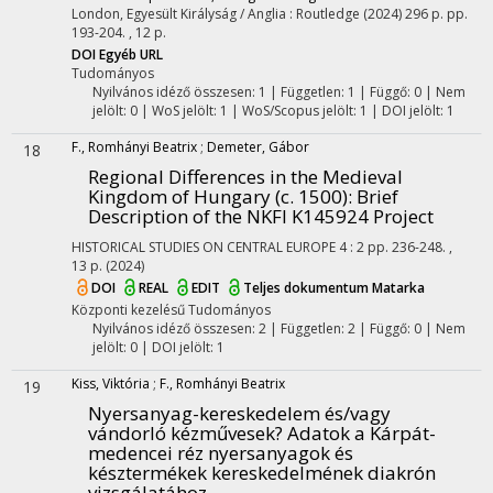
London, Egyesült Királyság / Anglia :
Routledge
(2024)
296 p.
pp.
193-204. , 12 p.
DOI
Egyéb URL
Tudományos
Nyilvános idéző összesen: 1
| Független: 1 | Függő: 0 | Nem
jelölt: 0 | WoS jelölt: 1 | WoS/Scopus jelölt: 1 | DOI jelölt: 1
F., Romhányi Beatrix
;
Demeter, Gábor
18
Regional Differences in the Medieval
Kingdom of Hungary (c. 1500)
: Brief
Description of the NKFI K145924 Project
HISTORICAL STUDIES ON CENTRAL EUROPE
4
:
2
pp. 236-248. ,
13 p.
(2024)
DOI
REAL
EDIT
Teljes dokumentum
Matarka
Központi kezelésű
Tudományos
Nyilvános idéző összesen: 2
| Független: 2 | Függő: 0 | Nem
jelölt: 0 | DOI jelölt: 1
Kiss, Viktória
;
F., Romhányi Beatrix
19
Nyersanyag-kereskedelem és/vagy
vándorló kézművesek? Adatok a Kárpát-
medencei réz nyersanyagok és
késztermékek kereskedelmének diakrón
vizsgálatához