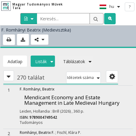
Magyar Tudományos Művek
hu
?
Tára
F. Romhányi Beatrix
(Medievisztika)
Adatlap
Listák
Táblázatok
270 találat
Idézetek száma
F. Romhányi, Beatrix
1
Mendicant Economy and Estate
Management in Late Medieval Hungary
Leiden, Hollandia :
Brill
(2026)
,
360 p.
ISBN:
9789004749542
Tudományos
Romhányi, Beatrix F.
;
Fischl, Klára P.
2