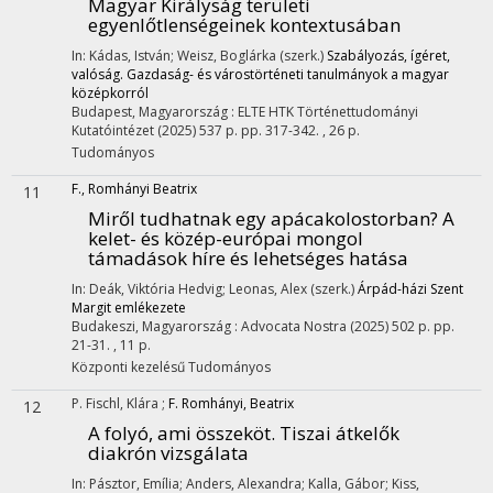
Magyar Királyság területi
egyenlőtlenségeinek kontextusában
In: Kádas, István; Weisz, Boglárka (szerk.)
Szabályozás, ígéret,
valóság. Gazdaság- és várostörténeti tanulmányok a magyar
középkorról
Budapest, Magyarország :
ELTE HTK Történettudományi
Kutatóintézet
(2025)
537 p.
pp. 317-342. , 26 p.
Tudományos
F., Romhányi Beatrix
11
Miről tudhatnak egy apácakolostorban? A
kelet- és közép-európai mongol
támadások híre és lehetséges hatása
In: Deák, Viktória Hedvig; Leonas, Alex (szerk.)
Árpád-házi Szent
Margit emlékezete
Budakeszi, Magyarország :
Advocata Nostra
(2025)
502 p.
pp.
21-31. , 11 p.
Központi kezelésű
Tudományos
P. Fischl, Klára
;
F. Romhányi, Beatrix
12
A folyó, ami összeköt. Tiszai átkelők
diakrón vizsgálata
In: Pásztor, Emília; Anders, Alexandra; Kalla, Gábor; Kiss,