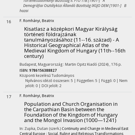
Történettudományi Bizottság II. FTO TTB [1901-] A
Demográfiai Osztályközi Állandó Bizottság IXGJO DEM [1901-] B
hazai
F. Romhányi, Beatrix
16
Kisatlasz a középkori Magyar Királyság
történeti földrajzának
tanulmányozásához (11--16. század) - A
Historical Geographical Atlas of the
Medieval Kingdom of Hungary (11th--16th
century)
Budapest, Magyarország :
Martin Opitz Kiadó
(2024)
,
176 p.
ISBN:
9786156388827
Központi kezelésű
Tudományos
Nyilvános idéző összesen: 5
| Független: 5 | Függő: 0 | Nem
jelölt: 0 | DOI jelölt: 2
F. Romhányi, Beatrix
17
Population and Church Organisation in
the Carpathian Basin between the
Foundation of the Kingdom of Hungary
and the Mongol Invasion (1000—1241)
In: Zupka, Dušan (szerk.)
Continuity and Change in Medieval East
Central Europe : Social, Ruling and Religious Transformations