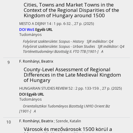
Cities, Towns and Market Towns in the
Context of the Regional Disparities of the
Kingdom of Hungary around 1500
MESTO A DEJINY
14
:
1
pp. 6-32. , 27 p.
(2025)
DOI
WoS
Egyéb URL
Tudományos
Folyóirat szakterülete: Scopus - History SJR indikátor: Q4
Folyóirat szakterülete: Scopus - Urban Studies SJR indikátor: Q4
Történettudományi Bizottság II. FTO TTB [1901-] A
F. Romhányi, Beatrix
9
County-Level Assessment of Regional
Differences in the Late Medieval Kingdom
of Hungary
HUNGARIAN STUDIES REVIEW
52
:
2
pp. 133-159. , 27 p.
(2025)
DOI
Egyéb URL
Tudományos
Orientalisztikai Tudományos Bizottság I.NYIO Orient Biz
[1901-] A
F. Romhányi, Beatrix
;
Szende, Katalin
10
Városok és mezővárosok 1500 körül a