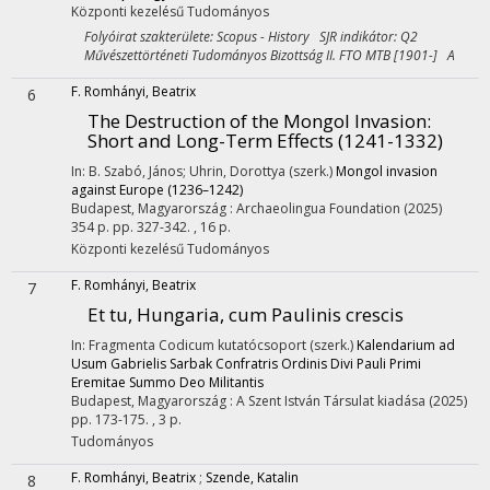
Központi kezelésű
Tudományos
Folyóirat szakterülete: Scopus - History SJR indikátor: Q2
Művészettörténeti Tudományos Bizottság II. FTO MTB [1901-] A
F. Romhányi, Beatrix
6
The Destruction of the Mongol Invasion:
Short and Long-Term Effects (1241-1332)
In: B. Szabó, János; Uhrin, Dorottya (szerk.)
Mongol invasion
against Europe (1236–1242)
Budapest, Magyarország :
Archaeolingua Foundation
(2025)
354 p.
pp. 327-342. , 16 p.
Központi kezelésű
Tudományos
F. Romhányi, Beatrix
7
Et tu, Hungaria, cum Paulinis crescis
In: Fragmenta Codicum kutatócsoport (szerk.)
Kalendarium ad
Usum Gabrielis Sarbak Confratris Ordinis Divi Pauli Primi
Eremitae Summo Deo Militantis
Budapest, Magyarország :
A Szent István Társulat kiadása
(2025)
pp. 173-175. , 3 p.
Tudományos
F. Romhányi, Beatrix
;
Szende, Katalin
8