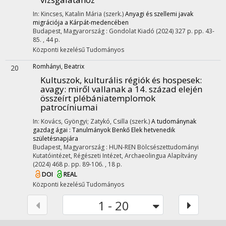
In: Kincses, Katalin Mária (szerk.)
Anyagi és szellemi javak
migrációja a Kárpát-medencében
Budapest, Magyarország :
Gondolat Kiadó
(2024)
327 p.
pp. 43-
85. , 44 p.
Központi kezelésű
Tudományos
Romhányi, Beatrix
20
Kultuszok, kulturális régiók és hospesek
:
avagy: miről vallanak a 14. század elején
összeírt plébániatemplomok
patrocíniumai
In: Kovács, Gyöngyi; Zatykó, Csilla (szerk.)
A tudománynak
gazdag ágai : Tanulmányok Benkő Elek hetvenedik
születésnapjára
Budapest, Magyarország :
HUN-REN Bölcsészettudományi
Kutatóintézet, Régészeti Intézet
,
Archaeolingua Alapítvány
(2024)
468 p.
pp. 89-106. , 18 p.
DOI
REAL
Központi kezelésű
Tudományos
1 - 20