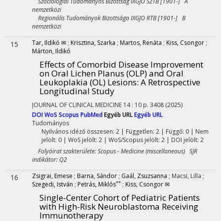
Szociológiai Tudományos Bizottság IXGJO SZTB [1901-] A
nemzetközi
Regionális Tudományok Bizottsága IXGJO RTB [1901-] B
nemzetközi
Tar, Ildikó ✉
;
Krisztina, Szarka
;
Martos, Renáta
;
Kiss, Csongor
;
15
Márton, Ildikó
Effects of Comorbid Disease Improvement
on Oral Lichen Planus (OLP) and Oral
Leukoplakia (OL) Lesions: A Retrospective
Longitudinal Study
JOURNAL OF CLINICAL MEDICINE
14
:
10
p. 3408
(2025)
DOI
WoS
Scopus
PubMed
Egyéb URL
Egyéb URL
Tudományos
Nyilvános idéző összesen: 2
| Független: 2 | Függő: 0 | Nem
jelölt: 0 | WoS jelölt: 2 | WoS/Scopus jelölt: 2 | DOI jelölt: 2
Folyóirat szakterülete: Scopus - Medicine (miscellaneous) SJR
indikátor: Q2
Zsigrai, Emese
;
Barna, Sándor
;
Gaál, Zsuzsanna
;
Macsi, Lilla
;
16
**
Szegedi, István
;
Petrás, Miklós
;
Kiss, Csongor ✉
Single-Center Cohort of Pediatric Patients
with High-Risk Neuroblastoma Receiving
Immunotherapy