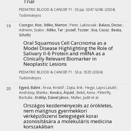
Trial
PEDIATRIC BLOOD & CANCER
71
:
S3
pp. S247-S248.
(2024)
Tudományos
Csongor, Kiss
;
Ildiko, Marton
;
Peter, Labiscsak
;
Balazs, Dezso
;
19
Adrienn, Szabo
;
Ildiko, Tar
;
Jozsef, Tozser
;
Eva, Csosz
;
Beata,
Scholtz
Oral Squamous Cell Carcinoma as a
Model Disease Highlighting the Role of
Salivary Il-6 Protein and mRNA as a
Clinically Relevant Biomarker in
Neoplastic Lesions
PEDIATRIC BLOOD & CANCER
71
:
S3
p. S535
(2024)
Tudományos
Egyed, Bálint
;
Árvai, Kristóf
;
Zajta, Erik
;
Hegyi, Lajos László
;
20
Andrássy, Blanka
;
Kovács, Árpád
;
Bekő, Anna
;
Péterffy,
Borbála
;
Erdélyi, Dániel János
;
Müller, Judit
et al.
Országos kezdeményezés az örökletes,
nem malignus gyermekkori
vérképzőszervi betegségek korai
azonosítására a molekuláris medicina
korszakában