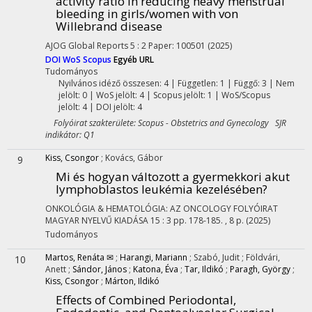
activity ratio in reducing heavy menstrual
bleeding in girls/women with von
Willebrand disease
AJOG Global Reports
5
:
2
Paper: 100501
(2025)
DOI
WoS
Scopus
Egyéb URL
Tudományos
Nyilvános idéző összesen: 4
| Független: 1 | Függő: 3 | Nem
jelölt: 0 | WoS jelölt: 4 | Scopus jelölt: 1 | WoS/Scopus
jelölt: 4 | DOI jelölt: 4
Folyóirat szakterülete: Scopus - Obstetrics and Gynecology SJR
indikátor: Q1
Kiss, Csongor
;
Kovács, Gábor
9
Mi és hogyan változott a gyermekkori akut
lymphoblastos leukémia kezelésében?
ONKOLÓGIA & HEMATOLÓGIA: AZ ONCOLOGY FOLYÓIRAT
MAGYAR NYELVŰ KIADÁSA
15
:
3
pp. 178-185. , 8 p.
(2025)
Tudományos
Martos, Renáta ✉
;
Harangi, Mariann
;
Szabó, Judit
;
Földvári,
10
Anett
;
Sándor, János
;
Katona, Éva
;
Tar, Ildikó
;
Paragh, György
;
Kiss, Csongor
;
Márton, Ildikó
Effects of Combined Periodontal,