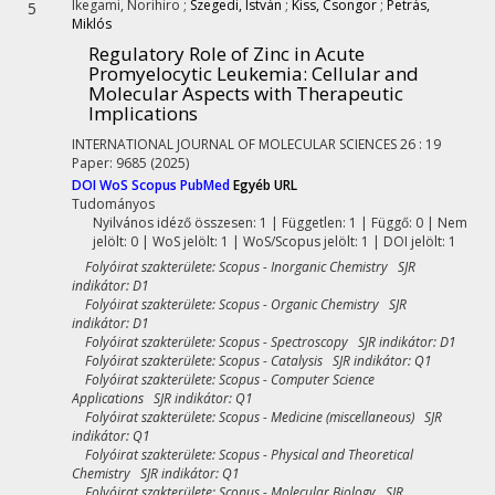
Ikegami, Norihiro
;
Szegedi, István
;
Kiss, Csongor
;
Petrás,
5
Miklós
Regulatory Role of Zinc in Acute
Promyelocytic Leukemia: Cellular and
Molecular Aspects with Therapeutic
Implications
INTERNATIONAL JOURNAL OF MOLECULAR SCIENCES
26
:
19
Paper: 9685
(2025)
DOI
WoS
Scopus
PubMed
Egyéb URL
Tudományos
Nyilvános idéző összesen: 1
| Független: 1 | Függő: 0 | Nem
jelölt: 0 | WoS jelölt: 1 | WoS/Scopus jelölt: 1 | DOI jelölt: 1
Folyóirat szakterülete: Scopus - Inorganic Chemistry SJR
indikátor: D1
Folyóirat szakterülete: Scopus - Organic Chemistry SJR
indikátor: D1
Folyóirat szakterülete: Scopus - Spectroscopy SJR indikátor: D1
Folyóirat szakterülete: Scopus - Catalysis SJR indikátor: Q1
Folyóirat szakterülete: Scopus - Computer Science
Applications SJR indikátor: Q1
Folyóirat szakterülete: Scopus - Medicine (miscellaneous) SJR
indikátor: Q1
Folyóirat szakterülete: Scopus - Physical and Theoretical
Chemistry SJR indikátor: Q1
Folyóirat szakterülete: Scopus - Molecular Biology SJR