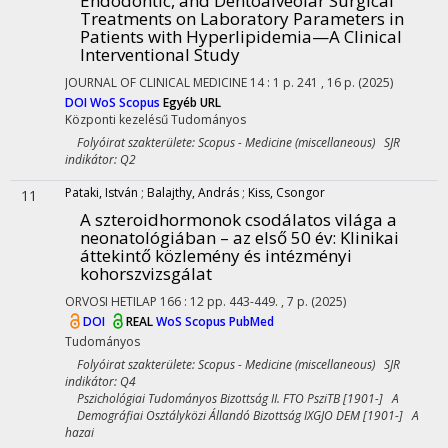
Endodontic, and Dentoalveolar Surgical
Treatments on Laboratory Parameters in
Patients with Hyperlipidemia—A Clinical
Interventional Study
JOURNAL OF CLINICAL MEDICINE
14
:
1
p. 241 , 16 p.
(2025)
DOI
WoS
Scopus
Egyéb URL
Központi kezelésű
Tudományos
Folyóirat szakterülete: Scopus - Medicine (miscellaneous) SJR
indikátor: Q2
Pataki, István
;
Balajthy, András
;
Kiss, Csongor
11
A szteroidhormonok csodálatos világa a
neonatológiában – az első 50 év
: Klinikai
áttekintő közlemény és intézményi
kohorszvizsgálat
ORVOSI HETILAP
166
:
12
pp. 443-449. , 7 p.
(2025)
DOI
REAL
WoS
Scopus
PubMed
Tudományos
Folyóirat szakterülete: Scopus - Medicine (miscellaneous) SJR
indikátor: Q4
Pszichológiai Tudományos Bizottság II. FTO PsziTB [1901-] A
Demográfiai Osztályközi Állandó Bizottság IXGJO DEM [1901-] A
hazai