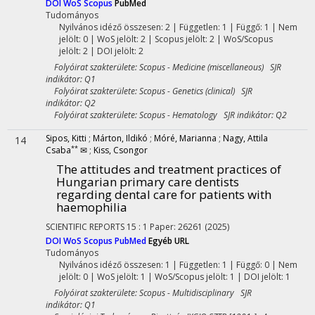
DOI
WoS
Scopus
PubMed
Tudományos
Nyilvános idéző összesen: 2
| Független: 1 | Függő: 1 | Nem
jelölt: 0 | WoS jelölt: 2 | Scopus jelölt: 2 | WoS/Scopus
jelölt: 2 | DOI jelölt: 2
Folyóirat szakterülete: Scopus - Medicine (miscellaneous) SJR
indikátor: Q1
Folyóirat szakterülete: Scopus - Genetics (clinical) SJR
indikátor: Q2
Folyóirat szakterülete: Scopus - Hematology SJR indikátor: Q2
Sipos, Kitti
;
Márton, Ildikó
;
Móré, Marianna
;
Nagy, Attila
14
**
Csaba
✉
;
Kiss, Csongor
The attitudes and treatment practices of
Hungarian primary care dentists
regarding dental care for patients with
haemophilia
SCIENTIFIC REPORTS
15
:
1
Paper: 26261
(2025)
DOI
WoS
Scopus
PubMed
Egyéb URL
Tudományos
Nyilvános idéző összesen: 1
| Független: 1 | Függő: 0 | Nem
jelölt: 0 | WoS jelölt: 1 | WoS/Scopus jelölt: 1 | DOI jelölt: 1
Folyóirat szakterülete: Scopus - Multidisciplinary SJR
indikátor: Q1