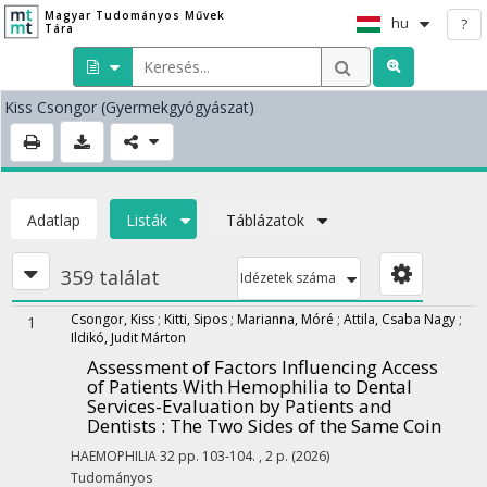
Magyar Tudományos Művek
hu
?
Tára
Kiss Csongor
(Gyermekgyógyászat)
Adatlap
Listák
Táblázatok
359 találat
Idézetek száma
Csongor, Kiss
;
Kitti, Sipos
;
Marianna, Móré
;
Attila, Csaba Nagy
;
1
Ildikó, Judit Márton
Assessment of Factors Influencing Access
of Patients With Hemophilia to Dental
Services-Evaluation by Patients and
Dentists : The Two Sides of the Same Coin
HAEMOPHILIA
32
pp. 103-104. , 2 p.
(2026)
Tudományos