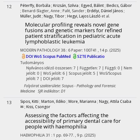
Péterffy, Borbála
;
Krizsán, Szilvia
;
Egyed, Bálint
;
Bedics, Gábor
12
;
Benard-Slagter, Anne
;
Palit, Sander
;
Erdélyi, Dániel János
;
Müller, Judit
;
Nagy, Tibor
;
Hegyi, Lajos László
et al.
Molecular profiling reveals novel gene
fusions and genetic markers for refined
patient stratification in pediatric acute
lymphoblastic leukemia
MODERN PATHOLOGY
38
:
6
Paper: 100741 , 14 p.
(2025)
DOI
WoS
Scopus
PubMed
SZTE Publicatio
Tudományos
Nyilvános idéző összesen: 7
| Független: 7 | Függő: 0 | Nem
jelölt: 0 | WoS jelölt: 6 | Scopus jelölt: 5 | WoS/Scopus
jelölt: 7 | DOI jelölt: 7
Folyóirat szakterülete: Scopus - Pathology and Forensic
Medicine SJR indikátor: D1
Sipos, Kitti
;
Marton, Ildiko
;
More, Marianna
;
Nagy, Attila Csaba
13
✉
;
Kiss, Csongor
Assessing the factors affecting the
accessibility of primary dental care for
people with haemophilia
HAEMOPHILIA
31
:
1
pp. 69-77. , 9 p.
(2025)