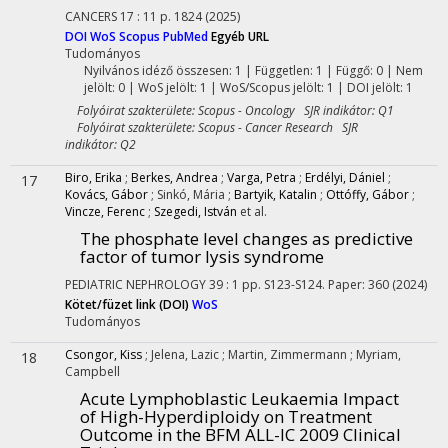
CANCERS
17
:
11
p. 1824
(2025)
DOI
WoS
Scopus
PubMed
Egyéb URL
Tudományos
Nyilvános idéző összesen: 1
| Független: 1 | Függő: 0 | Nem
jelölt: 0 | WoS jelölt: 1 | WoS/Scopus jelölt: 1 | DOI jelölt: 1
Folyóirat szakterülete: Scopus - Oncology SJR indikátor: Q1
Folyóirat szakterülete: Scopus - Cancer Research SJR
indikátor: Q2
Biro, Erika
;
Berkes, Andrea
;
Varga, Petra
;
Erdélyi, Dániel
;
17
Kovács, Gábor
;
Sinkó, Mária
;
Bartyik, Katalin
;
Ottóffy, Gábor
;
Vincze, Ferenc
;
Szegedi, István
et al.
The phosphate level changes as predictive
factor of tumor lysis syndrome
PEDIATRIC NEPHROLOGY
39
:
1
pp. S123-S124. Paper: 360
(2024)
Kötet/füzet link (DOI)
WoS
Tudományos
Csongor, Kiss
;
Jelena, Lazic
;
Martin, Zimmermann
;
Myriam,
18
Campbell
Acute Lymphoblastic Leukaemia Impact
of High-Hyperdiploidy on Treatment
Outcome in the BFM ALL-IC 2009 Clinical