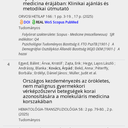
medicina érájában
: Klinikai ajánlás és
metodikai útmutató
ORVOSI HETILAP
166
:
1
pp. 3-19. , 17 p.
(2025)
DOI
REAL
WoS
Scopus
PubMed
Tudományos
Folyóirat szakterülete: Scopus - Medicine (miscellaneous) SJR
indikátor: Q4
Pszichológiai Tudományos Bizottság II. FTO PsziTB [1901-] A
Demográfiai Osztályközi Állandó Bizottság IXGJO DEM [1901-] A
hazai
Egyed, Bálint
;
Árvai, Kristóf
;
Zajta, Erik
;
Hegyi, Lajos László
;
4
Andrássy, Blanka
;
Kovács, Árpád
;
Bekő, Anna
;
Péterffy,
Borbála
;
Erdélyi, Dániel János
;
Müller, Judit
et al.
Országos kezdeményezés az örökletes,
nem malignus gyermekkori
vérképzőszervi betegségek korai
azonosítására a molekuláris medicina
korszakában
HEMATOLÓGIA-TRANSZFUZIOLÓGIA
58
:
2
pp. 79-80. , 2 p.
(2025)
Tudományos