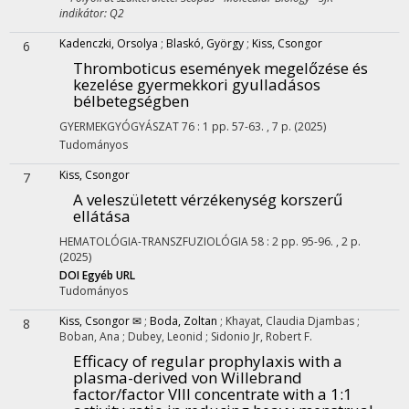
indikátor: Q2
Kadenczki, Orsolya
;
Blaskó, György
;
Kiss, Csongor
6
Thromboticus események megelőzése és
kezelése gyermekkori gyulladásos
bélbetegségben
GYERMEKGYÓGYÁSZAT
76
:
1
pp. 57-63. , 7 p.
(2025)
Tudományos
Kiss, Csongor
7
A veleszületett vérzékenység korszerű
ellátása
HEMATOLÓGIA-TRANSZFUZIOLÓGIA
58
:
2
pp. 95-96. , 2 p.
(2025)
DOI
Egyéb URL
Tudományos
Kiss, Csongor ✉
;
Boda, Zoltan
;
Khayat, Claudia Djambas
;
8
Boban, Ana
;
Dubey, Leonid
;
Sidonio Jr, Robert F.
Efficacy of regular prophylaxis with a
plasma-derived von Willebrand
factor/factor VIII concentrate with a 1:1