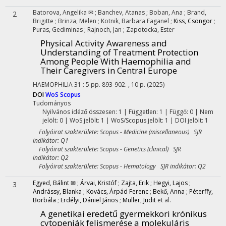
Batorova, Angelika ✉
;
Banchev, Atanas
;
Boban, Ana
;
Brand,
2
Brigitte
;
Brinza, Melen
;
Kotnik, Barbara Faganel
;
Kiss, Csongor
;
Puras, Gediminas
;
Rajnoch, Jan
;
Zapotocka, Ester
Physical Activity Awareness and
Understanding of Treatment Protection
Among People With Haemophilia and
Their Caregivers in Central Europe
HAEMOPHILIA
31
:
5
pp. 893-902. , 10 p.
(2025)
DOI
WoS
Scopus
Tudományos
Nyilvános idéző összesen: 1
| Független: 1 | Függő: 0 | Nem
jelölt: 0 | WoS jelölt: 1 | WoS/Scopus jelölt: 1 | DOI jelölt: 1
Folyóirat szakterülete: Scopus - Medicine (miscellaneous) SJR
indikátor: Q1
Folyóirat szakterülete: Scopus - Genetics (clinical) SJR
indikátor: Q2
Folyóirat szakterülete: Scopus - Hematology SJR indikátor: Q2
Egyed, Bálint ✉
;
Árvai, Kristóf
;
Zajta, Erik
;
Hegyi, Lajos
;
3
Andrássy, Blanka
;
Kovács, Árpád Ferenc
;
Bekő, Anna
;
Péterffy,
Borbála
;
Erdélyi, Dániel János
;
Müller, Judit
et al.
A genetikai eredetű gyermekkori krónikus
cytopeniák felismerése a molekuláris