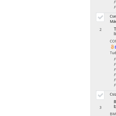
Fol
Fol
Cse
Már
T
2
l
CO
Tu
Fol
Fol
Fol
Fol
Fol
Fol
Csi
R
b
3
BM