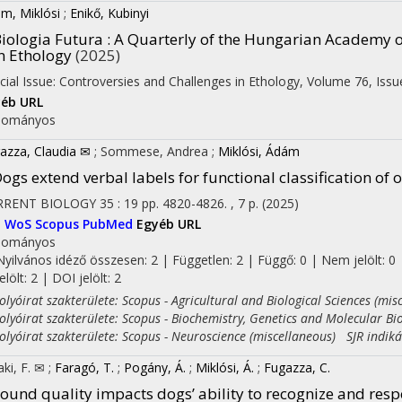
m, Miklósi
;
Enikő, Kubinyi
iologia Futura : A Quarterly of the Hungarian Academy o
n Ethology
(2025)
cial Issue: Controversies and Challenges in Ethology
,
Volume 76, Issu
éb URL
dományos
azza, Claudia ✉
;
Sommese, Andrea
;
Miklósi, Ádám
ogs extend verbal labels for functional classification of 
RRENT BIOLOGY
35
:
19
pp. 4820-4826. , 7 p.
(2025)
I
WoS
Scopus
PubMed
Egyéb URL
dományos
Nyilvános idéző összesen: 2
| Független: 2 | Függő: 0 | Nem jelölt: 0 
jelölt: 2 | DOI jelölt: 2
yóirat szakterülete: Scopus - Agricultural and Biological Sciences (mis
yóirat szakterülete: Scopus - Biochemistry, Genetics and Molecular Bio
yóirat szakterülete: Scopus - Neuroscience (miscellaneous) SJR indiká
aki, F. ✉
;
Faragó, T.
;
Pogány, Á.
;
Miklósi, Á.
;
Fugazza, C.
ound quality impacts dogs’ ability to recognize and res