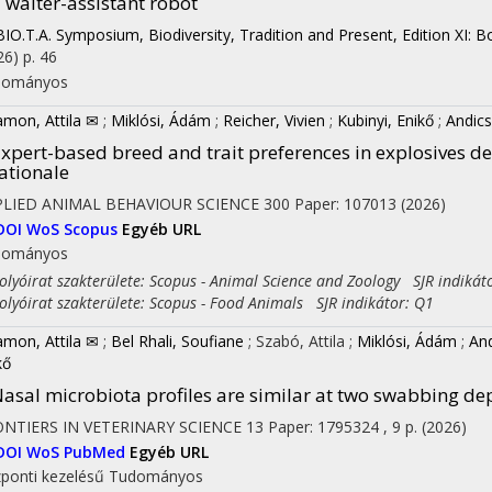
 waiter-assistant robot
BIO.T.A. Symposium, Biodiversity, Tradition and Present, Edition XI: B
26)
p. 46
dományos
amon, Attila ✉
;
Miklósi, Ádám
;
Reicher, Vivien
;
Kubinyi, Enikő
;
Andics,
xpert-based breed and trait preferences in explosives de
ationale
PLIED ANIMAL BEHAVIOUR SCIENCE
300
Paper: 107013
(2026)
DOI
WoS
Scopus
Egyéb URL
dományos
yóirat szakterülete: Scopus - Animal Science and Zoology SJR indikát
yóirat szakterülete: Scopus - Food Animals SJR indikátor: Q1
amon, Attila ✉
;
Bel Rhali, Soufiane
;
Szabó, Attila
;
Miklósi, Ádám
;
And
kő
asal microbiota profiles are similar at two swabbing de
NTIERS IN VETERINARY SCIENCE
13
Paper: 1795324 , 9 p.
(2026)
DOI
WoS
PubMed
Egyéb URL
ponti kezelésű
Tudományos