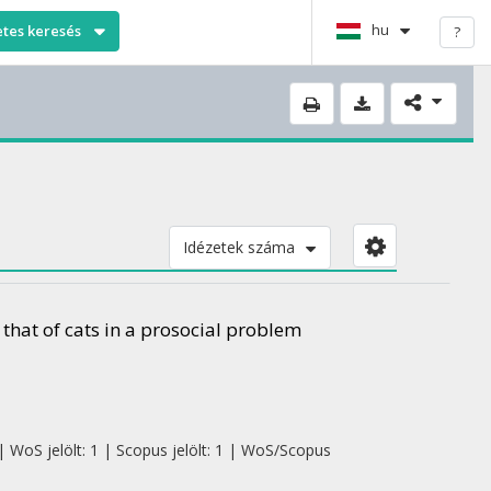
hu
etes keresés
?
Idézetek száma
 that of cats in a prosocial problem
| WoS jelölt: 1 | Scopus jelölt: 1 | WoS/Scopus