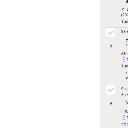
a
In:
(20
Tu
Sal
E
r
8
AP
Tu
Fol
Fol
Sal
Eni
N
9
FRO
Köz