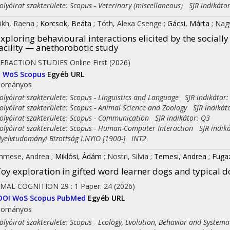
yóirat szakterülete: Scopus - Veterinary (miscellaneous) SJR indikáto
ikh, Raena
;
Korcsok, Beáta
;
Tóth, Alexa Csenge
;
Gácsi, Márta
;
Nag
xploring behavioural interactions elicited by the socially 
acility — anethorobotic study
on
TERACTION STUDIES
Online First
(2026)
I
WoS
Scopus
Egyéb URL
dományos
yóirat szakterülete: Scopus - Linguistics and Language SJR indikátor:
yóirat szakterülete: Scopus - Animal Science and Zoology SJR indikát
yóirat szakterülete: Scopus - Communication SJR indikátor: Q3
yóirat szakterülete: Scopus - Human-Computer Interaction SJR indiká
lvtudományi Bizottság I.NYIO [1900-] INT2
mmese, Andrea
;
Miklósi, Ádám
;
Nostri, Silvia
;
Temesi, Andrea
;
Fugaz
oy exploration in gifted word learner dogs and typical d
IMAL COGNITION
29
:
1
Paper: 24
(2026)
DOI
WoS
Scopus
PubMed
Egyéb URL
dományos
yóirat szakterülete: Scopus - Ecology, Evolution, Behavior and Systema