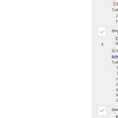
Tu
Fol
Fol
Dro
D
i
4
SC
DO
Tu
Fol
Fol
X. 
Reg
Szo
Ged
P