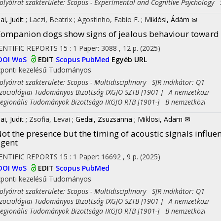
yóirat szakterülete: Scopus - Experimental and Cognitive Psychology 
i, Judit
;
Laczi, Beatrix
;
Agostinho, Fabio F.
;
Miklósi, Ádám ✉
ompanion dogs show signs of jealous behaviour toward 
ENTIFIC REPORTS
15
:
1
Paper: 3088 , 12 p.
(2025)
DOI
WoS
EDIT
Scopus
PubMed
Egyéb URL
ponti kezelésű
Tudományos
yóirat szakterülete: Scopus - Multidisciplinary SJR indikátor: Q1
ciológiai Tudományos Bizottság IXGJO SZTB [1901-] A nemzetközi
ionális Tudományok Bizottsága IXGJO RTB [1901-] B nemzetközi
i, Judit
;
Zsofia, Levai
;
Gedai, Zsuzsanna
;
Miklosi, Adam ✉
ot the presence but the timing of acoustic signals influe
gent
ENTIFIC REPORTS
15
:
1
Paper: 16692 , 9 p.
(2025)
DOI
WoS
EDIT
Scopus
PubMed
ponti kezelésű
Tudományos
yóirat szakterülete: Scopus - Multidisciplinary SJR indikátor: Q1
ciológiai Tudományos Bizottság IXGJO SZTB [1901-] A nemzetközi
ionális Tudományok Bizottsága IXGJO RTB [1901-] B nemzetközi