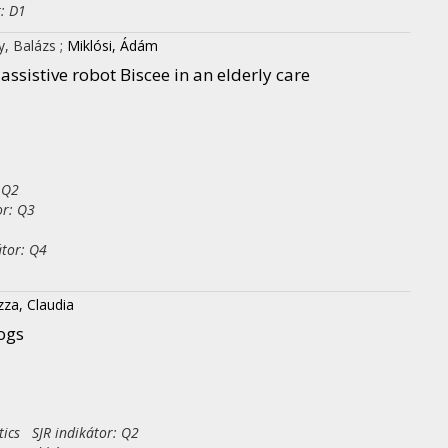
r: D1
y, Balázs
;
Miklósi, Ádám
assistive robot Biscee in an elderly care
 Q2
or: Q3
tor: Q4
za, Claudia
ogs
tics SJR indikátor: Q2