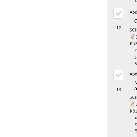
Fol
Abda
C
12
SCI
Köz
Fol
Szo
Reg
Abda
N
a
13
SCI
Köz
Fol
Szo
Reg