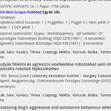
ENTIFIC REPORTS
16
:
1
Paper: 1758
(2026)
DOI
WoS
Scopus
PubMed
Egyéb URL
dományos
Nyilvános idéző összesen: 1
| Független: 1 | Függő: 0 | Nem jelölt: 0 
jelölt: 1 | DOI jelölt: 1
yóirat szakterülete: Scopus - Multidisciplinary SJR indikátor: Q1
ciológiai Tudományos Bizottság IXGJO SZTB [1901-] A nemzetközi
ionális Tudományok Bizottsága IXGJO RTB [1901-] B nemzetközi
zik, Sára
;
Kovács, Tímea
;
Csepregi, Melitta
;
Korcsok, Beáta
;
Temesi
ta
utyák félelmi és agresszív viselkedése robotokkal való in
zociális robotok fejlesztéséhez
 Tóth, Bence (szerk.)
University Innovation Summit – Hungary Tudomán
apest, Magyarország :
Doktoranduszok Országos Szövetsége (DOSZ
dományos
zik, Sára
;
Kovács, Tímea
;
Csepregi, Melitta
;
Korcsok, Beáta
;
Temesi
ta
ssessing dog’s aggressive and avoidance behaviour whe