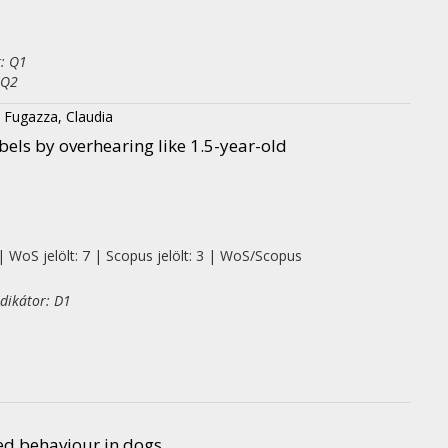
r: Q1
 Q2
;
Fugazza, Claudia
bels by overhearing like 1.5-year-old
| WoS jelölt: 7 | Scopus jelölt: 3 | WoS/Scopus
dikátor: D1
ted behaviour in dogs