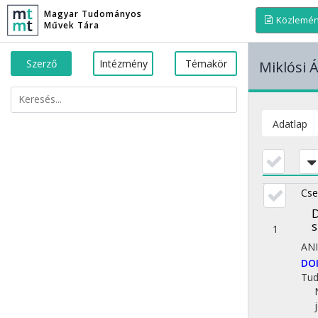
Magyar Tudományos
Közlemé
Művek Tára
Szerző
Intézmény
Témakör
Miklósi
Adatlap
Cse
D
s
1
AN
DO
Tu