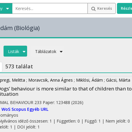
ny
Keresés
Részl
 Ádám
(Biológia)
Listák
Táblázatok
573 találat
pregi, Melitta
;
Moravcsik, Anna Ágnes
;
Miklósi, Ádám
;
Gácsi, Márta
ogs’ behaviour is more similar to that of children than to
ituation
IMAL BEHAVIOUR
233
Paper: 123488
(2026)
I
WoS
Scopus
Egyéb URL
dományos
Nyilvános idéző összesen: 1
| Független: 0 | Függő: 1 | Nem jelölt: 0 
jelölt: 1 | DOI jelölt: 1