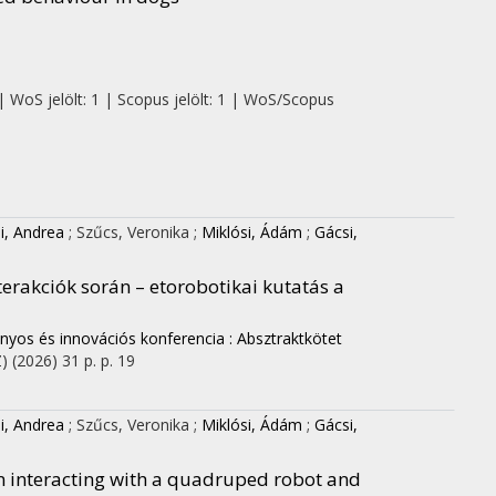
| WoS jelölt: 1 | Scopus jelölt: 1 | WoS/Scopus
, Andrea
;
Szűcs, Veronika
;
Miklósi, Ádám
;
Gácsi,
terakciók során – etorobotikai kutatás a
yos és innovációs konferencia : Absztraktkötet
)
(2026)
31 p.
p. 19
, Andrea
;
Szűcs, Veronika
;
Miklósi, Ádám
;
Gácsi,
n interacting with a quadruped robot and