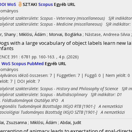
DOI
WoS
SZTAKI
Scopus
Egyéb URL
dományos
yóirat szakterülete: Scopus - Veterinary (miscellaneous) SJR indikáto
yóirat szakterülete: Scopus - Medicine (miscellaneous) SJR indikátor:
r, Shany
;
Miklósi, Ádám
;
Morvai, Boglárka
;
Năstase, Andreea-Silvia
ogs with a large vocabulary of object labels learn new la
nfants
IENCE
391
:
6781
pp. 160-163. , 4 p.
(2026)
I
WoS
Scopus
PubMed
Egyéb URL
dományos
Nyilvános idéző összesen: 7
| Független: 7 | Függő: 0 | Nem jelölt: 0 
jelölt: 7 | DOI jelölt: 7
yóirat szakterülete: Scopus - History and Philosophy of Science SJR in
yóirat szakterülete: Scopus - Multidisciplinary SJR indikátor: D1
Földtudományok Osztálya XFO A
ionális Tudományok Bizottsága IXGJO RTB [1901-] A nemzetközi
ciológiai Tudományos Bizottság IXGJO SZTB [1901-] A nemzetközi
ai, Zsuzsanna
;
Miklósi, Ádám
;
Abdai, Judit
erception of animacy leads to expectation of goal-direc