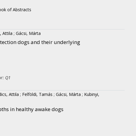
ook of Abstracts
 Attila
;
Gácsi, Márta
tection dogs and their underlying
or: Q1
ics, Attila
;
Felföldi, Tamás
;
Gácsi, Márta
;
Kubinyi,
pths in healthy awake dogs