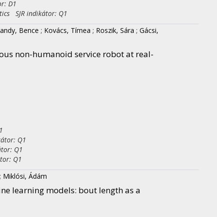
or: D1
tics SJR indikátor: Q1
nandy, Bence
;
Kovács, Tímea
;
Roszik, Sára
;
Gácsi,
ous non-humanoid service robot at real-
1
kátor: Q1
tor: Q1
tor: Q1
;
Miklósi, Ádám
e learning models: bout length as a