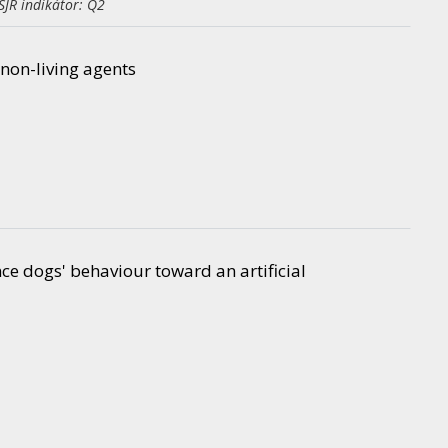
SJR indikátor: Q2
non-living agents
nce dogs' behaviour toward an artificial