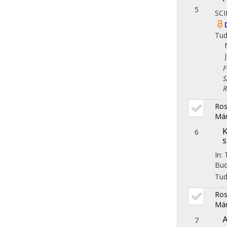
5
SCI
Tu
Fol
Szo
Reg
Ros
Már
K
6
s
In:
Bud
Tu
Ros
Már
A
7