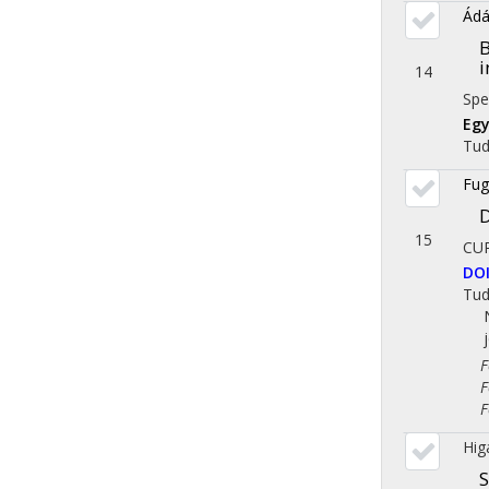
Ádá
B
i
14
Spe
Egy
Tu
Fug
D
15
CU
DO
Tu
Fol
Fol
Fol
Hig
S