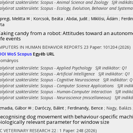
yóirat szakterülete: Scopus - Animal Science and Zoology SJR indikát
yóirat szakterülete: Scopus - Ecology, Evolution, Behavior and Systema
pregi, Melitta ✉
;
Korcsok, Beáta
;
Abdai, Judit
;
Miklósi, Ádám
;
Ferdi
ta
aking candy from a robot: Attitudes toward an autonom
ife events
MPUTERS IN HUMAN BEHAVIOR REPORTS
23
Paper: 101204
(2026)
DOI
WoS
Scopus
Egyéb URL
dományos
yóirat szakterülete: Scopus - Applied Psychology SJR indikátor: Q1
yóirat szakterülete: Scopus - Artificial Intelligence SJR indikátor: Q1
yóirat szakterülete: Scopus - Cognitive Neuroscience SJR indikátor: Q
yóirat szakterülete: Scopus - Computer Science Applications SJR indi
yóirat szakterülete: Scopus - Human-Computer Interaction SJR indiká
yóirat szakterülete: Scopus - Neuroscience (miscellaneous) SJR indiká
zmadia, Gábor ✉
;
Daróczy, Bálint
;
Ferdinandy, Bence
;
Nagy, Balázs
ecognising dog movement with behaviour-specific machin
iologically relevant parameter for window size
C VETERINARY RESEARCH
22
:
1
Paper: 248
(2026)