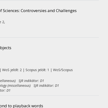
f Sciences
: Controversies and Challenges
e 2
,
objects
| WoS jelölt: 2 | Scopus jelölt: 1 | WoS/Scopus
cellaneous) SJR indikátor: D1
logy (miscellaneous) SJR indikátor: D1
tor: D1
pond to playback words