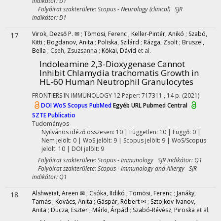
indikátor: D1
Folyóirat szakterülete: Scopus - Neurology (clinical) SJR
indikátor: D1
Virok, Dezső P. ✉
;
Tömösi, Ferenc
;
Keller-Pintér, Anikó
;
Szabó,
17
Kitti
;
Bogdanov, Anita
;
Poliska, Szilárd
;
Rázga, Zsolt
;
Bruszel,
Bella
;
Cseh, Zsuzsanna
;
Kókai, Dávid
et al.
Indoleamine 2,3-Dioxygenase Cannot
Inhibit Chlamydia trachomatis Growth in
HL-60 Human Neutrophil Granulocytes
FRONTIERS IN IMMUNOLOGY
12
Paper: 717311 , 14 p.
(2021)
DOI
WoS
Scopus
PubMed
Egyéb URL
Pubmed Central
SZTE Publicatio
Tudományos
Nyilvános idéző összesen: 10
| Független: 10 | Függő: 0 |
Nem jelölt: 0 | WoS jelölt: 9 | Scopus jelölt: 9 | WoS/Scopus
jelölt: 10 | DOI jelölt: 9
Folyóirat szakterülete: Scopus - Immunology SJR indikátor: Q1
Folyóirat szakterülete: Scopus - Immunology and Allergy SJR
indikátor: Q1
Alshweiat, Areen ✉
;
Csóka, IIdikó
;
Tömösi, Ferenc
;
Janáky,
18
Tamás
;
Kovács, Anita
;
Gáspár, Róbert ✉
;
Sztojkov-Ivanov,
Anita
;
Ducza, Eszter
;
Márki, Árpád
;
Szabó-Révész, Piroska
et al.