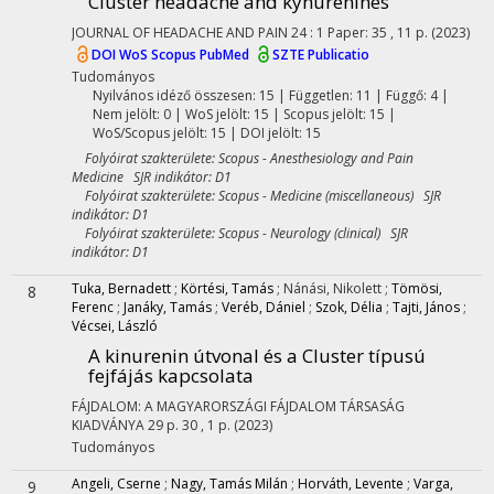
Cluster headache and kynurenines
JOURNAL OF HEADACHE AND PAIN
24
:
1
Paper: 35 , 11 p.
(2023)
DOI
WoS
Scopus
PubMed
SZTE Publicatio
Tudományos
Nyilvános idéző összesen: 15
| Független: 11 | Függő: 4 |
Nem jelölt: 0 | WoS jelölt: 15 | Scopus jelölt: 15 |
WoS/Scopus jelölt: 15 | DOI jelölt: 15
Folyóirat szakterülete: Scopus - Anesthesiology and Pain
Medicine SJR indikátor: D1
Folyóirat szakterülete: Scopus - Medicine (miscellaneous) SJR
indikátor: D1
Folyóirat szakterülete: Scopus - Neurology (clinical) SJR
indikátor: D1
Tuka, Bernadett
;
Körtési, Tamás
;
Nánási, Nikolett
;
Tömösi,
8
Ferenc
;
Janáky, Tamás
;
Veréb, Dániel
;
Szok, Délia
;
Tajti, János
;
Vécsei, László
A kinurenin útvonal és a Cluster típusú
fejfájás kapcsolata
FÁJDALOM: A MAGYARORSZÁGI FÁJDALOM TÁRSASÁG
KIADVÁNYA
29
p. 30 , 1 p.
(2023)
Tudományos
Angeli, Cserne
;
Nagy, Tamás Milán
;
Horváth, Levente
;
Varga,
9