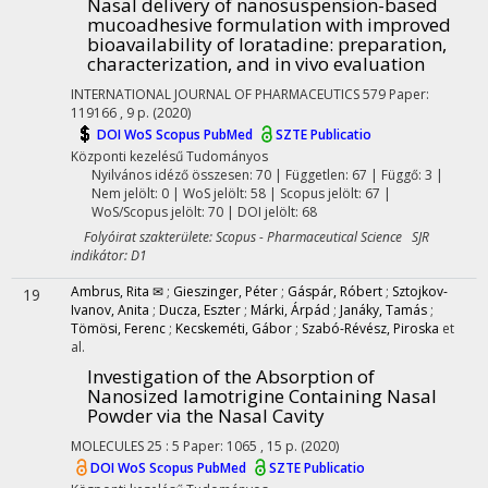
Nasal delivery of nanosuspension-based
mucoadhesive formulation with improved
bioavailability of loratadine
: preparation,
characterization, and in vivo evaluation
INTERNATIONAL JOURNAL OF PHARMACEUTICS
579
Paper:
119166 , 9 p.
(2020)
DOI
WoS
Scopus
PubMed
SZTE Publicatio
Központi kezelésű
Tudományos
Nyilvános idéző összesen: 70
| Független: 67 | Függő: 3 |
Nem jelölt: 0 | WoS jelölt: 58 | Scopus jelölt: 67 |
WoS/Scopus jelölt: 70 | DOI jelölt: 68
Folyóirat szakterülete: Scopus - Pharmaceutical Science SJR
indikátor: D1
Ambrus, Rita ✉
;
Gieszinger, Péter
;
Gáspár, Róbert
;
Sztojkov-
19
Ivanov, Anita
;
Ducza, Eszter
;
Márki, Árpád
;
Janáky, Tamás
;
Tömösi, Ferenc
;
Kecskeméti, Gábor
;
Szabó-Révész, Piroska
et
al.
Investigation of the Absorption of
Nanosized lamotrigine Containing Nasal
Powder via the Nasal Cavity
MOLECULES
25
:
5
Paper: 1065 , 15 p.
(2020)
DOI
WoS
Scopus
PubMed
SZTE Publicatio