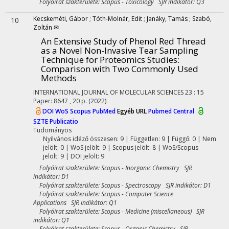
Folyóirat szakterülete: Scopus - Toxicology SJR indikátor: Q3
Kecskeméti, Gábor
;
Tóth-Molnár, Edit
;
Janáky, Tamás
;
Szabó,
10
Zoltán ✉
An Extensive Study of Phenol Red Thread
as a Novel Non-Invasive Tear Sampling
Technique for Proteomics Studies:
Comparison with Two Commonly Used
Methods
INTERNATIONAL JOURNAL OF MOLECULAR SCIENCES
23
:
15
Paper: 8647 , 20 p.
(2022)
DOI
WoS
Scopus
PubMed
Egyéb URL
Pubmed Central
SZTE Publicatio
Tudományos
Nyilvános idéző összesen: 9
| Független: 9 | Függő: 0 | Nem
jelölt: 0 | WoS jelölt: 9 | Scopus jelölt: 8 | WoS/Scopus
jelölt: 9 | DOI jelölt: 9
Folyóirat szakterülete: Scopus - Inorganic Chemistry SJR
indikátor: D1
Folyóirat szakterülete: Scopus - Spectroscopy SJR indikátor: D1
Folyóirat szakterülete: Scopus - Computer Science
Applications SJR indikátor: Q1
Folyóirat szakterülete: Scopus - Medicine (miscellaneous) SJR
indikátor: Q1
Folyóirat szakterülete: Scopus - Organic Chemistry SJR