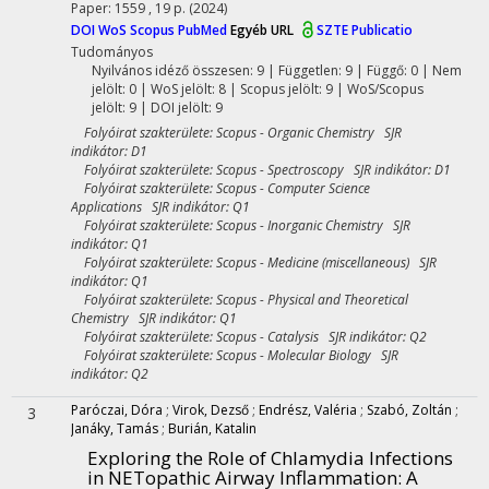
Paper: 1559 , 19 p.
(2024)
DOI
WoS
Scopus
PubMed
Egyéb URL
SZTE Publicatio
Tudományos
Nyilvános idéző összesen: 9
| Független: 9 | Függő: 0 | Nem
jelölt: 0 | WoS jelölt: 8 | Scopus jelölt: 9 | WoS/Scopus
jelölt: 9 | DOI jelölt: 9
Folyóirat szakterülete: Scopus - Organic Chemistry SJR
indikátor: D1
Folyóirat szakterülete: Scopus - Spectroscopy SJR indikátor: D1
Folyóirat szakterülete: Scopus - Computer Science
Applications SJR indikátor: Q1
Folyóirat szakterülete: Scopus - Inorganic Chemistry SJR
indikátor: Q1
Folyóirat szakterülete: Scopus - Medicine (miscellaneous) SJR
indikátor: Q1
Folyóirat szakterülete: Scopus - Physical and Theoretical
Chemistry SJR indikátor: Q1
Folyóirat szakterülete: Scopus - Catalysis SJR indikátor: Q2
Folyóirat szakterülete: Scopus - Molecular Biology SJR
indikátor: Q2
Paróczai, Dóra
;
Virok, Dezső
;
Endrész, Valéria
;
Szabó, Zoltán
;
3
Janáky, Tamás
;
Burián, Katalin
Exploring the Role of Chlamydia Infections
in NETopathic Airway Inflammation: A