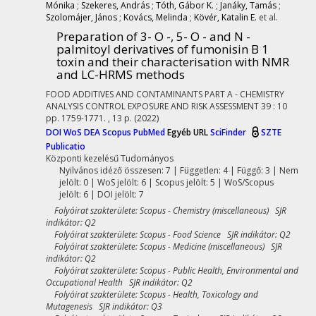
Mónika
;
Szekeres, András
;
Tóth, Gábor K.
;
Janáky, Tamás
;
Szolomájer, János
;
Kovács, Melinda
;
Kövér, Katalin E.
et al.
Preparation of 3- O -, 5- O - and N -
palmitoyl derivatives of fumonisin B 1
toxin and their characterisation with NMR
and LC-HRMS methods
FOOD ADDITIVES AND CONTAMINANTS PART A - CHEMISTRY
ANALYSIS CONTROL EXPOSURE AND RISK ASSESSMENT
39
:
10
pp. 1759-1771. , 13 p.
(2022)
DOI
WoS
DEA
Scopus
PubMed
Egyéb URL
SciFinder
SZTE
Publicatio
Központi kezelésű
Tudományos
Nyilvános idéző összesen: 7
| Független: 4 | Függő: 3 | Nem
jelölt: 0 | WoS jelölt: 6 | Scopus jelölt: 5 | WoS/Scopus
jelölt: 6 | DOI jelölt: 7
Folyóirat szakterülete: Scopus - Chemistry (miscellaneous) SJR
indikátor: Q2
Folyóirat szakterülete: Scopus - Food Science SJR indikátor: Q2
Folyóirat szakterülete: Scopus - Medicine (miscellaneous) SJR
indikátor: Q2
Folyóirat szakterülete: Scopus - Public Health, Environmental and
Occupational Health SJR indikátor: Q2
Folyóirat szakterülete: Scopus - Health, Toxicology and
Mutagenesis SJR indikátor: Q3