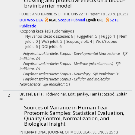
crossing and protective effects on a blood–
brain barrier model
FLUIDS AND BARRIERS OF THE CNS
22
:
1
Paper: 18 , 23 p.
(2025)
DOI
WoS
DEA
REAL
Scopus
PubMed
Egyéb URL
SZTE
Publicatio
Központi kezelésű
Tudományos
Nyilvános idéző összesen: 6
| Független: 5 | Függő: 1 | Nem
jelölt: 0 | WoS jelölt: 5 | Scopus jelölt: 4 | WoS/Scopus
jelölt: 6 | DOI jelölt: 6
Folyóirat szakterülete: Scopus - Developmental Neuroscience SJR
indikátor: D1
Folyóirat szakterülete: Scopus - Medicine (miscellaneous) SJR
indikátor: D1
Folyóirat szakterülete: Scopus - Neurology SJR indikátor: D1
Folyóirat szakterülete: Scopus - Cellular and Molecular
Neuroscience SJR indikátor: Q1
Bruszel, Bella
;
Tóth-Molnár, Edit
;
Janáky, Tamás
;
Szabó, Zoltán
2
✉
Sources of Variance in Human Tear
Proteomic Samples: Statistical Evaluation,
Quality Control, Normalization, and
Biological Insight
INTERNATIONAL JOURNAL OF MOLECULAR SCIENCES
25
:
3