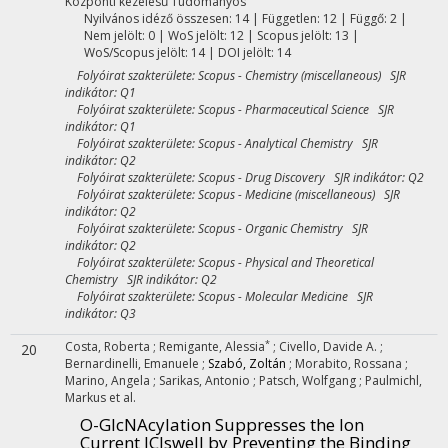
Központi kezelésű
Tudományos
Nyilvános idéző összesen: 14
| Független: 12 | Függő: 2 |
Nem jelölt: 0 | WoS jelölt: 12 | Scopus jelölt: 13 |
WoS/Scopus jelölt: 14 | DOI jelölt: 14
Folyóirat szakterülete: Scopus - Chemistry (miscellaneous) SJR
indikátor: Q1
Folyóirat szakterülete: Scopus - Pharmaceutical Science SJR
indikátor: Q1
Folyóirat szakterülete: Scopus - Analytical Chemistry SJR
indikátor: Q2
Folyóirat szakterülete: Scopus - Drug Discovery SJR indikátor: Q2
Folyóirat szakterülete: Scopus - Medicine (miscellaneous) SJR
indikátor: Q2
Folyóirat szakterülete: Scopus - Organic Chemistry SJR
indikátor: Q2
Folyóirat szakterülete: Scopus - Physical and Theoretical
Chemistry SJR indikátor: Q2
Folyóirat szakterülete: Scopus - Molecular Medicine SJR
indikátor: Q3
*
Costa, Roberta
;
Remigante, Alessia
;
Civello, Davide A.
;
20
Bernardinelli, Emanuele
;
Szabó, Zoltán
;
Morabito, Rossana
;
Marino, Angela
;
Sarikas, Antonio
;
Patsch, Wolfgang
;
Paulmichl,
Markus
et al.
O-GlcNAcylation Suppresses the Ion
Current IClswell by Preventing the Binding