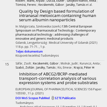
Róbert
;
Márki, Árpád
;
Ducza, Eszter
;
Sztojkov-Ivanov, Anita
;
Tömösi, Ferenc
;
Kecskeméti, Gábor
;
Janáky, Tamás
et al.
Quality by Design based formulation of
intranasal meloxicam containing human
serum albumin nanoparticles
In: Malgorzata, Sznitowska (szerk.)
13th Central European
Symposium on Pharmaceutical Technology : Contemporary
pharmaceutical technology : addressing challenges of
innovative and generic medicinal products
Gdansk, Lengyelország :
Medical University of Gdansk
(2021)
118 p.
pp. 71-71. , 1 p.
Teljes dokumentum
Központi kezelésű
Tudományos
Sáfár, Zsolt
;
Kecskeméti, Gábor
;
Molnár, Judit
;
Kurunczi, Anita
;
15
Szabó, Zoltán
;
Janáky, Tamás
;
Kis, Emese
;
Krajcsi, Péter ✉
Inhibition of ABCG2/BCRP-mediated
transport–correlation analysis of various
expression systems and probe substrates
EUROPEAN JOURNAL OF PHARMACEUTICAL SCIENCES
156
Paper:
105593 , 11 p.
(2021)
DOI
WoS
Scopus
PubMed
SZTE Publicatio
Tudományos
Nyilvános idéző összesen: 11
| Független: 11 | Függő: 0 |