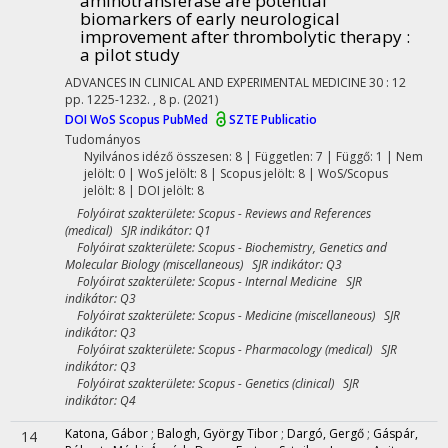
aminotransferase are potential
biomarkers of early neurological
improvement after thrombolytic therapy :
a pilot study
ADVANCES IN CLINICAL AND EXPERIMENTAL MEDICINE
30
:
12
pp. 1225-1232. , 8 p.
(2021)
DOI
WoS
Scopus
PubMed
SZTE Publicatio
Tudományos
Nyilvános idéző összesen: 8
| Független: 7 | Függő: 1 | Nem
jelölt: 0 | WoS jelölt: 8 | Scopus jelölt: 8 | WoS/Scopus
jelölt: 8 | DOI jelölt: 8
Folyóirat szakterülete: Scopus - Reviews and References
(medical) SJR indikátor: Q1
Folyóirat szakterülete: Scopus - Biochemistry, Genetics and
Molecular Biology (miscellaneous) SJR indikátor: Q3
Folyóirat szakterülete: Scopus - Internal Medicine SJR
indikátor: Q3
Folyóirat szakterülete: Scopus - Medicine (miscellaneous) SJR
indikátor: Q3
Folyóirat szakterülete: Scopus - Pharmacology (medical) SJR
indikátor: Q3
Folyóirat szakterülete: Scopus - Genetics (clinical) SJR
indikátor: Q4
Katona, Gábor
;
Balogh, György Tibor
;
Dargó, Gergő
;
Gáspár,
14