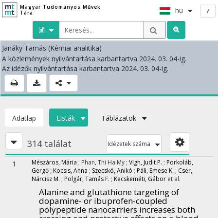
Magyar Tudományos Művek
hu
?
Tára
Janáky Tamás
(Kémiai analitika)
A közlemények nyilvántartása karbantartva 2024. 03. 04-ig.
Az idézők nyilvántartása karbantartva 2024. 03. 04-ig.
Adatlap
Listák
Táblázatok
314 találat
Idézetek száma
Mészáros, Mária
;
Phan, Thi Ha My
;
Vigh, Judit P.
;
Porkoláb,
1
Gergő
;
Kocsis, Anna
;
Szecskó, Anikó
;
Páli, Emese K.
;
Cser,
Nárcisz M.
;
Polgár, Tamás F.
;
Kecskeméti, Gábor
et al.
Alanine and glutathione targeting of
dopamine- or ibuprofen-coupled
polypeptide nanocarriers increases both