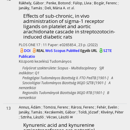
Rákhely, Gábor
;
Penke, Botond
;
Fülöp, Lívia
;
Bogár, Ferenc
;
Janáky, Tamás
;
Deli, Mária A.
et al.
Effects of sub-chronic, in vivo
administration of sigma-1 receptor
ligands on platelet and aortic
arachidonate cascade in streptozotocin-
induced diabetic rats
PLOS ONE
17
:
11
Paper: e0265854 , 23 p.
(2022)
DOI
REAL
WoS
Scopus
PubMed
Egyéb URL
SZTE
Publicatio
Központi kezelésű
Tudományos
Folyóirat szakterülete: Scopus - Multidisciplinary SJR
indikátor: Q1
Pedagógiai Tudományos Bizottság II. FTO PedTB [1901-] A
Szociológiai Tudományos Bizottság IXGJO SZTB [1901-] A
nemzetközi
Regionális Tudományok Bizottsága IXGJO RTB [1901-] B
nemzetközi
Annus, Ádám
;
Tömösi, Ferenc
;
Rárosi, Ferenc
;
Fehér, Evelin
;
13
Janáky, Tamás
;
Kecskeméti, Gábor
;
Toldi, József
;
Klivényi, Péter
;
Sztriha, László
;
Vécsei, László ✉
Kynurenic acid and kynurenine