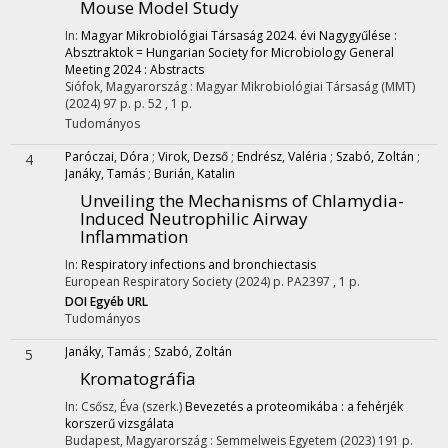
Mouse Model Study
In:
Magyar Mikrobiológiai Társaság 2024. évi Nagygyűlése :
Absztraktok = Hungarian Society for Microbiology General
Meeting 2024 : Abstracts
Siófok, Magyarország :
Magyar Mikrobiológiai Társaság (MMT)
(2024)
97 p.
p. 52 , 1 p.
Tudományos
Paróczai, Dóra
;
Virok, Dezső
;
Endrész, Valéria
;
Szabó, Zoltán
;
4
Janáky, Tamás
;
Burián, Katalin
Unveiling the Mechanisms of Chlamydia-
Induced Neutrophilic Airway
Inflammation
In:
Respiratory infections and bronchiectasis
European Respiratory Society
(2024)
p. PA2397 , 1 p.
DOI
Egyéb URL
Tudományos
Janáky, Tamás
;
Szabó, Zoltán
5
Kromatográfia
In: Csősz, Éva (szerk.)
Bevezetés a proteomikába : a fehérjék
korszerű vizsgálata
Budapest, Magyarország :
Semmelweis Egyetem
(2023)
191 p.