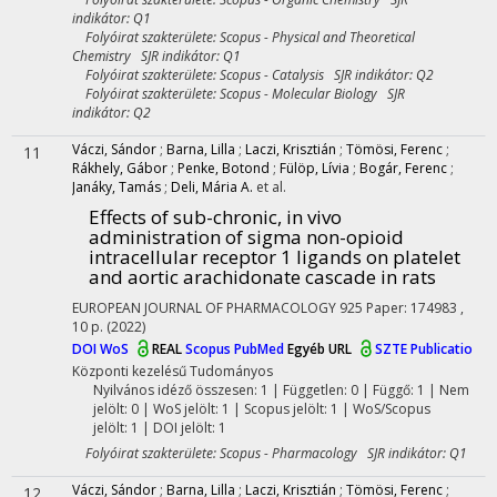
indikátor: Q1
Folyóirat szakterülete: Scopus - Physical and Theoretical
Chemistry SJR indikátor: Q1
Folyóirat szakterülete: Scopus - Catalysis SJR indikátor: Q2
Folyóirat szakterülete: Scopus - Molecular Biology SJR
indikátor: Q2
Váczi, Sándor
;
Barna, Lilla
;
Laczi, Krisztián
;
Tömösi, Ferenc
;
11
Rákhely, Gábor
;
Penke, Botond
;
Fülöp, Lívia
;
Bogár, Ferenc
;
Janáky, Tamás
;
Deli, Mária A.
et al.
Effects of sub-chronic, in vivo
administration of sigma non-opioid
intracellular receptor 1 ligands on platelet
and aortic arachidonate cascade in rats
EUROPEAN JOURNAL OF PHARMACOLOGY
925
Paper: 174983 ,
10 p.
(2022)
DOI
WoS
REAL
Scopus
PubMed
Egyéb URL
SZTE Publicatio
Központi kezelésű
Tudományos
Nyilvános idéző összesen: 1
| Független: 0 | Függő: 1 | Nem
jelölt: 0 | WoS jelölt: 1 | Scopus jelölt: 1 | WoS/Scopus
jelölt: 1 | DOI jelölt: 1
Folyóirat szakterülete: Scopus - Pharmacology SJR indikátor: Q1
Váczi, Sándor
;
Barna, Lilla
;
Laczi, Krisztián
;
Tömösi, Ferenc
;
12