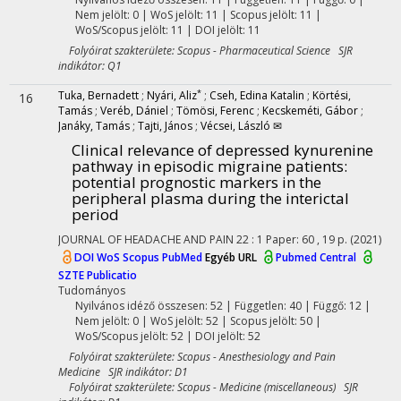
Nem jelölt: 0 | WoS jelölt: 11 | Scopus jelölt: 11 |
WoS/Scopus jelölt: 11 | DOI jelölt: 11
Folyóirat szakterülete: Scopus - Pharmaceutical Science SJR
indikátor: Q1
*
Tuka, Bernadett
;
Nyári, Aliz
;
Cseh, Edina Katalin
;
Körtési,
16
Tamás
;
Veréb, Dániel
;
Tömösi, Ferenc
;
Kecskeméti, Gábor
;
Janáky, Tamás
;
Tajti, János
;
Vécsei, László ✉
Clinical relevance of depressed kynurenine
pathway in episodic migraine patients:
potential prognostic markers in the
peripheral plasma during the interictal
period
JOURNAL OF HEADACHE AND PAIN
22
:
1
Paper: 60 , 19 p.
(2021)
DOI
WoS
Scopus
PubMed
Egyéb URL
Pubmed Central
SZTE Publicatio
Tudományos
Nyilvános idéző összesen: 52
| Független: 40 | Függő: 12 |
Nem jelölt: 0 | WoS jelölt: 52 | Scopus jelölt: 50 |
WoS/Scopus jelölt: 52 | DOI jelölt: 52
Folyóirat szakterülete: Scopus - Anesthesiology and Pain
Medicine SJR indikátor: D1
Folyóirat szakterülete: Scopus - Medicine (miscellaneous) SJR