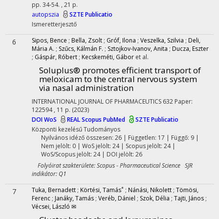
pp. 34-54. , 21 p.
autopszia
SZTE Publicatio
Ismeretterjesztő
Sipos, Bence
;
Bella, Zsolt
;
Gróf, Ilona
;
Veszelka, Szilvia
;
Deli,
6
Mária A.
;
Szűcs, Kálmán F.
;
Sztojkov-Ivanov, Anita
;
Ducza, Eszter
;
Gáspár, Róbert
;
Kecskeméti, Gábor
et al.
Soluplus® promotes efficient transport of
meloxicam to the central nervous system
via nasal administration
INTERNATIONAL JOURNAL OF PHARMACEUTICS
632
Paper:
122594 , 11 p.
(2023)
DOI
WoS
REAL
Scopus
PubMed
SZTE Publicatio
Központi kezelésű
Tudományos
Nyilvános idéző összesen: 26
| Független: 17 | Függő: 9 |
Nem jelölt: 0 | WoS jelölt: 24 | Scopus jelölt: 24 |
WoS/Scopus jelölt: 24 | DOI jelölt: 26
Folyóirat szakterülete: Scopus - Pharmaceutical Science SJR
indikátor: Q1
*
Tuka, Bernadett
;
Körtési, Tamás
;
Nánási, Nikolett
;
Tömösi,
7
Ferenc
;
Janáky, Tamás
;
Veréb, Dániel
;
Szok, Délia
;
Tajti, János
;
Vécsei, László ✉