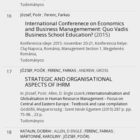
Tudományos
József, Poór
;
Ferenc, Farkas
16
International Conferenece on Economics
and Business Managemement
: Quo Vadis
Business School Education?
(2015)
Konferencia ideje: 2015. november 20-21
,
Konferencia helye:
Cluj-Napoca, Románia
,
Management Section 1
,
Megjelenés:
Románia,
Tudományos
JÓZSEF, POÓR
;
FERENC, FARKAS
;
ANDREW, GROSS
17
STRATEGIC AND ORGANISATIONAL
ASPECTS OF IHRM
In: József, Poór; Allen, D. Engle (szerk.)
Internationalisation and
Globalisation in Human Resource Management – Focus on
Central and Eastern Europe : Textbook and case compilation
Gödöllő, Magyarország :
Szent István Egyetem
(2015)
287 p.
pp.
75-98. , 23 p.
Tudományos
KATALIN, DOBRAI
;
ALLEN, D ENGLE
;
FERENC, FARKAS
;
18
MÁRTONNÉ, KAROLINY
;
JÓZSEF, POÓR)