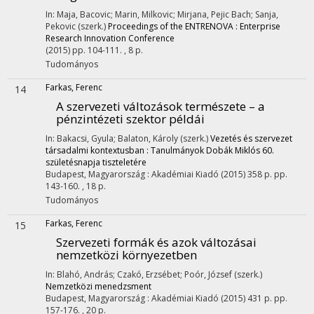
In: Maja, Bacovic; Marin, Milkovic; Mirjana, Pejic Bach; Sanja,
Pekovic (szerk.)
Proceedings of the ENTRENOVA : Enterprise
Research Innovation Conference
(2015)
pp. 104-111. , 8 p.
Tudományos
Farkas, Ferenc
14
A szervezeti változások természete – a
pénzintézeti szektor példái
In: Bakacsi, Gyula; Balaton, Károly (szerk.)
Vezetés és szervezet
társadalmi kontextusban : Tanulmányok Dobák Miklós 60.
születésnapja tiszteletére
Budapest, Magyarország :
Akadémiai Kiadó
(2015)
358 p.
pp.
143-160. , 18 p.
Tudományos
Farkas, Ferenc
15
Szervezeti formák és azok változásai
nemzetközi környezetben
In: Blahó, András; Czakó, Erzsébet; Poór, József (szerk.)
Nemzetközi menedzsment
Budapest, Magyarország :
Akadémiai Kiadó
(2015)
431 p.
pp.
157-176. , 20 p.