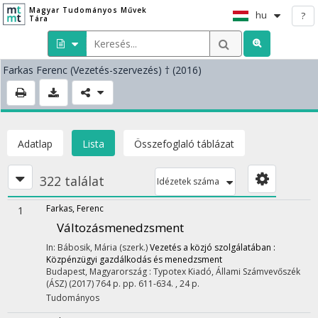
Magyar Tudományos Művek
hu
?
Tára
Farkas Ferenc
(Vezetés-szervezés)
† (2016)
Adatlap
Lista
Összefoglaló táblázat
322 találat
Idézetek száma
Farkas, Ferenc
1
Változásmenedzsment
In: Bábosik, Mária (szerk.)
Vezetés a közjó szolgálatában :
Közpénzügyi gazdálkodás és menedzsment
Budapest, Magyarország :
Typotex Kiadó
,
Állami Számvevőszék
(ÁSZ)
(2017)
764 p.
pp. 611-634. , 24 p.
Tudományos