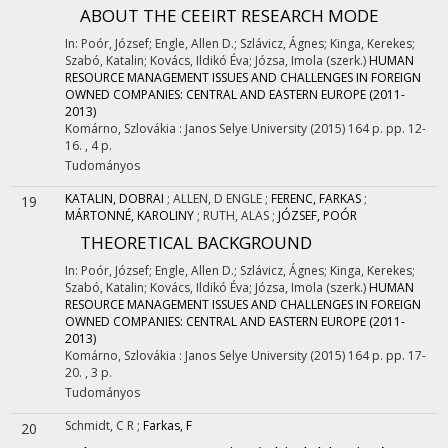
ABOUT THE CEEIRT RESEARCH MODE
In: Poór, József; Engle, Allen D.; Szlávicz, Ágnes; Kinga, Kerekes;
Szabó, Katalin; Kovács, Ildikó Éva; Józsa, Imola (szerk.)
HUMAN
RESOURCE MANAGEMENT ISSUES AND CHALLENGES IN FOREIGN
OWNED COMPANIES: CENTRAL AND EASTERN EUROPE (2011-
2013)
Komárno, Szlovákia :
Janos Selye University
(2015)
164 p.
pp. 12-
16. , 4 p.
Tudományos
KATALIN, DOBRAI
;
ALLEN, D ENGLE
;
FERENC, FARKAS
;
19
MÁRTONNÉ, KAROLINY
;
RUTH, ALAS
;
JÓZSEF, POÓR
THEORETICAL BACKGROUND
In: Poór, József; Engle, Allen D.; Szlávicz, Ágnes; Kinga, Kerekes;
Szabó, Katalin; Kovács, Ildikó Éva; Józsa, Imola (szerk.)
HUMAN
RESOURCE MANAGEMENT ISSUES AND CHALLENGES IN FOREIGN
OWNED COMPANIES: CENTRAL AND EASTERN EUROPE (2011-
2013)
Komárno, Szlovákia :
Janos Selye University
(2015)
164 p.
pp. 17-
20. , 3 p.
Tudományos
Schmidt, C R
;
Farkas, F
20