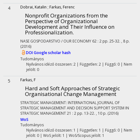
Dobrai, Katalin
;
Farkas, Ferenc
4
Nonprofit Organizations from the
Perspective of Organizational
Development and Their Influence on
Professionalization.
NASE GOSPODARSTVO / OUR ECONOMY
62
:
2
pp. 25-32. , 8 p.
(2016)
DOI
Google scholar hash
Tudományos
Nyilvános idéző összesen: 2
| Független: 2 | Függő: 0 | Nem
jelölt: 0
Farkas, F
5
Hard and Soft Approaches of Strategic
Organisational Change Management
STRATEGIC MANAGEMENT: INTERNATIONAL JOURNAL OF
STRATEGIC MANAGEMENT AND DECISION SUPPORT SYSTEM IN
STRATEGIC MANAGEMENT
21
:
2
pp. 13-22. , 10 p.
(2016)
WoS
Tudományos
Nyilvános idéző összesen: 1
| Független: 1 | Függő: 0 | Nem
jelölt: 0 | WoS jelölt: 1 | WoS/Scopus jelölt: 1