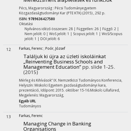
Pécs, Magyarország :
Pécsi Tudományegyetem
Közgazdaságtudományi Kar (PTE KTK)
(2015)
,
292 p.
ISBN:
9789636427580
Oktatási
Nyilvános idéző összesen: 28
| Független: 26 | Függő: 2 |
Nem jelölt: 0 | WoS jelölt: 1 | Scopus jelölt: 1 | WoS/Scopus
jelölt: 1 | DOI jelölt: 6
Farkas, Ferenc
;
Poór, József
12
Találjuk ki újra az üzleti iskoláinkat
„Reinventing Business Schools and
Management Education”
pp. slide 1-25.
(2015)
Mérleg és Kihívások” IX. Nemzetközi Tudományos Konferencia
,
Helyszín: Miskolci Egyetem gazdaságtudományi kara,
prezentáció
,
Időpont: 2015. október 15-16.Miskolc-Lillafüred
,
Megjelenés: Magyarország,
Egyéb URL
Tudományos
Farkas, Ferenc
13
Managing Change in Banking
Organisations