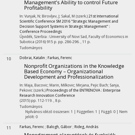
Management's Ability to control Future
Profitability
In: Vunjak, N; Birovljev, J; Sakal, M (szerk.)
21st International
Scientific Conference SM 2016 "Strategic Management and
Decision Support Systems in Strategic Management" :
Conference Proceedings
Újvidék, Szerbia :
University of Novi Sad, Faculty of Economics in
Subotica
(2016)
915 p.
pp. 286-296. , 11 p.
Tudományos
Dobrai, Katalin
;
Farkas, Ferenc
10
Nonprofit Organizations in the Knowledge
Based Economy – Organizational
Development and Professionalization
In: Maja, Bacovic; Marin, Milkovic; Mirjana, Pejic Bach; Sanja,
Pekovic (szerk.)
Proceedings of the ENTRENOVA : Enterprise
Research Innovation Conference
(2015)
pp. 112-119. , 8 p.
Tudományos
Nyilvános idéző összesen: 1
| Független: 1 | Függő: 0 | Nem
jelölt: 0
Farkas, Ferenc
;
Balogh, Gábor
;
Rideg, András
11
Menedzsment alapvetések és funkciók