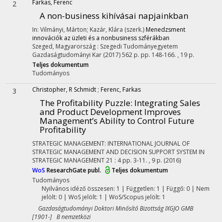
Farkas, Ferenc
2
A non-business kihívásai napjainkban
In: Vilmányi, Márton; Kazár, Klára (szerk.)
Menedzsment
innovációk az üzleti és a nonbusiness szférákban
Szeged, Magyarország :
Szegedi Tudományegyetem
Gazdaságtudományi Kar
(2017)
562 p.
pp. 148-166. , 19 p.
Teljes dokumentum
Tudományos
Christopher, R Schmidt
;
Ferenc, Farkas
3
The Profitability Puzzle: Integrating Sales
and Product Development Improves
Management’s Ability to Control Future
Profitability
STRATEGIC MANAGEMENT: INTERNATIONAL JOURNAL OF
STRATEGIC MANAGEMENT AND DECISION SUPPORT SYSTEM IN
STRATEGIC MANAGEMENT
21
:
4
pp. 3-11. , 9 p.
(2016)
WoS
ResearchGate publ.
Teljes dokumentum
Tudományos
Nyilvános idéző összesen: 1
| Független: 1 | Függő: 0 | Nem
jelölt: 0 | WoS jelölt: 1 | WoS/Scopus jelölt: 1
Gazdaságtudományi Doktori Minősítő Bizottság IXGJO GMB
[1901-] B nemzetközi