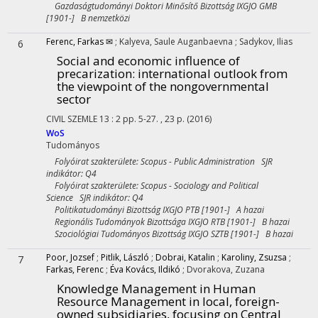
Gazdaságtudományi Doktori Minősítő Bizottság IXGJO GMB
[1901-] B nemzetközi
Ferenc, Farkas ✉
;
Kalyeva, Saule Auganbaevna
;
Sadykov, Ilias
6
Social and economic influence of
precarization: international outlook from
the viewpoint of the nongovernmental
sector
CIVIL SZEMLE
13
:
2
pp. 5-27. , 23 p.
(2016)
WoS
Tudományos
Folyóirat szakterülete: Scopus - Public Administration SJR
indikátor: Q4
Folyóirat szakterülete: Scopus - Sociology and Political
Science SJR indikátor: Q4
Politikatudományi Bizottság IXGJO PTB [1901-] A hazai
Regionális Tudományok Bizottsága IXGJO RTB [1901-] B hazai
Szociológiai Tudományos Bizottság IXGJO SZTB [1901-] B hazai
Poor, Jozsef
;
Pitlik, László
;
Dobrai, Katalin
;
Karoliny, Zsuzsa
;
7
Farkas, Ferenc
;
Éva Kovács, Ildikó
;
Dvorakova, Zuzana
Knowledge Management in Human
Resource Management in local, foreign-
owned subsidiaries, focusing on Central