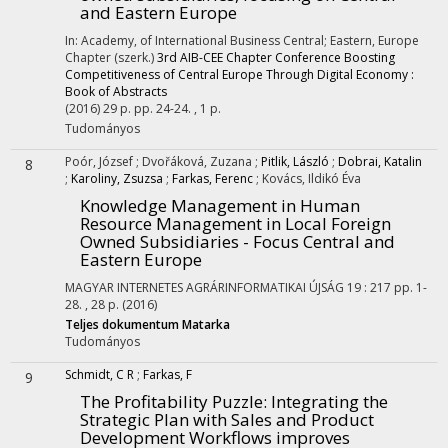
and Eastern Europe
In: Academy, of International Business Central; Eastern, Europe
Chapter (szerk.)
3rd AIB-CEE Chapter Conference Boosting
Competitiveness of Central Europe Through Digital Economy :
Book of Abstracts
(2016)
29 p.
pp. 24-24. , 1 p.
Tudományos
Poór, József
;
Dvořáková, Zuzana
;
Pitlik, László
;
Dobrai, Katalin
8
;
Karoliny, Zsuzsa
;
Farkas, Ferenc
;
Kovács, Ildikó Éva
Knowledge Management in Human
Resource Management in Local Foreign
Owned Subsidiaries - Focus Central and
Eastern Europe
MAGYAR INTERNETES AGRÁRINFORMATIKAI ÚJSÁG
19
:
217
pp. 1-
28. , 28 p.
(2016)
Teljes dokumentum
Matarka
Tudományos
Schmidt, C R
;
Farkas, F
9
The Profitability Puzzle: Integrating the
Strategic Plan with Sales and Product
Development Workflows improves