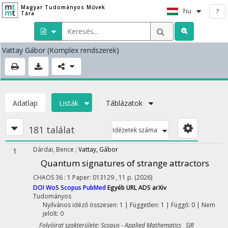
Magyar Tudományos Művek
hu
?
Tára
Vattay Gábor
(Komplex rendszerek)
Adatlap
Listák
Táblázatok
181 találat
Idézetek száma
Dárdai, Bence
;
Vattay, Gábor
1
Quantum signatures of strange attractors
CHAOS
36
:
1
Paper: 013129 , 11 p.
(2026)
DOI
WoS
Scopus
PubMed
Egyéb URL
ADS
arXiv
Tudományos
Nyilvános idéző összesen: 1
| Független: 1 | Függő: 0 | Nem
jelölt: 0
Folyóirat szakterülete: Scopus - Applied Mathematics SJR