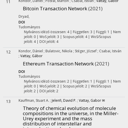
Kondor, Dániel
;
Pósfai, Márton
;
Csabai, István
;
Vattay, Gábor
11
Bitcoin Transaction Network
(2021)
Dryad
,
DOI
Tudományos
Nyilvános idéző összesen: 4
| Független: 3 | Függő: 1 | Nem
jelölt: 0 | WoS jelölt: 3 | Scopus jelölt: 4 | WoS/Scopus
jelölt: 4 | DOI jelölt: 4
Kondor, Dániel
;
Bulatovic, Nikola
;
Stéger, József
;
Csabai, István
12
;
Vattay, Gábor
Ethereum Transaction Network
(2021)
DOI
Tudományos
Nyilvános idéző összesen: 2
| Független: 1 | Függő: 1 | Nem
jelölt: 0 | WoS jelölt: 2 | Scopus jelölt: 2 | WoS/Scopus
jelölt: 2 | DOI jelölt: 2
Kauffman, Stuart A.
;
Jelenfi, David P.
;
Vattay, Gabor ✉
13
Theory of chemical evolution of molecule
compositions in the universe, in the Miller-
Urey experiment and the mass
distribution of interstellar and