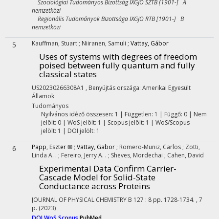
Szociológiai Tudományos Bizottság IXGJO SZTB [1901-] A
nemzetközi
Regionális Tudományok Bizottsága IXGJO RTB [1901-] B
nemzetközi
Kauffman, Stuart
;
Niiranen, Samuli
;
Vattay, Gábor
5
Uses of systems with degrees of freedom
poised between fully quantum and fully
classical states
US20230266308A1
,
Benyújtás országa: Amerikai Egyesült
Államok
Tudományos
Nyilvános idéző összesen: 1
| Független: 1 | Függő: 0 | Nem
jelölt: 0 | WoS jelölt: 1 | Scopus jelölt: 1 | WoS/Scopus
jelölt: 1 | DOI jelölt: 1
Papp, Eszter ✉
;
Vattay, Gabor
;
Romero-Muniz, Carlos
;
Zotti,
6
Linda A. .
;
Fereiro, Jerry A. .
;
Sheves, Mordechai
;
Cahen, David
Experimental Data Confirm Carrier-
Cascade Model for Solid-State
Conductance across Proteins
JOURNAL OF PHYSICAL CHEMISTRY B
127
:
8
pp. 1728-1734. , 7
p.
(2023)
DOI
WoS
Scopus
PubMed