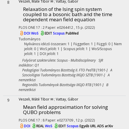
Veszeli, Mate Tibor ✉
;
Vattay, Gabor
8
Relaxation of the Ising spin system
coupled to a bosonic bath and the time
dependent mean field equation
PLOS ONE
17
:
2
Paper: e0264412 , 15 p.
(2022)
DOI
WoS
EDIT
Scopus
PubMed
Tudományos
Nyilvános idéző összesen: 1
| Független: 1 | Függő: 0 | Nem
jelölt: 0 | WoS jelölt: 1 | Scopus jelölt: 1 | WoS/Scopus
jelölt: 1 | DOI jelölt: 1
Folyóirat szakterülete: Scopus - Multidisciplinary SJR
indikátor: Q1
Pedagógiai Tudományos Bizottság II. FTO PedTB [1901-] A
Szociológiai Tudományos Bizottság IXGJO SZTB [1901-] A
nemzetközi
Regionális Tudományok Bizottsága IXGJO RTB [1901-] B
nemzetközi
Veszeli, Máté Tibor ✉
;
Vattay, Gábor
9
Mean field approximation for solving
QUBO problems
PLOS ONE
17
:
8
Paper: e0273709 , 12 p.
(2022)
DOI
REAL
WoS
EDIT
Scopus
Egyéb URL
ADS
arXiv