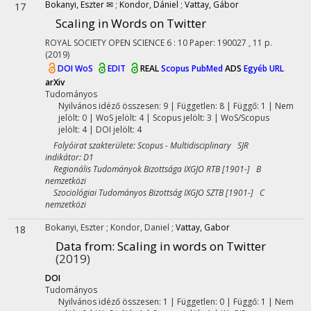
Bokanyi, Eszter ✉
;
Kondor, Dániel
;
Vattay, Gábor
17
Scaling in Words on Twitter
ROYAL SOCIETY OPEN SCIENCE
6
:
10
Paper: 190027 , 11 p.
(2019)
DOI
WoS
EDIT
REAL
Scopus
PubMed
ADS
Egyéb URL
arXiv
Tudományos
Nyilvános idéző összesen: 9
| Független: 8 | Függő: 1 | Nem
jelölt: 0 | WoS jelölt: 4 | Scopus jelölt: 3 | WoS/Scopus
jelölt: 4 | DOI jelölt: 4
Folyóirat szakterülete: Scopus - Multidisciplinary SJR
indikátor: D1
Regionális Tudományok Bizottsága IXGJO RTB [1901-] B
nemzetközi
Szociológiai Tudományos Bizottság IXGJO SZTB [1901-] C
nemzetközi
Bokanyi, Eszter
;
Kondor, Daniel
;
Vattay, Gabor
18
Data from: Scaling in words on Twitter
(2019)
DOI
Tudományos
Nyilvános idéző összesen: 1
| Független: 0 | Függő: 1 | Nem