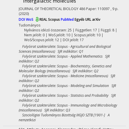
intergalactic molecules
JOURNAL OF THEORETICAL BIOLOGY
486
Paper: 110097 , 9 p.
(2020)
DOI
WoS
REAL
Scopus
PubMed
Egyéb URL
arXiv
Tudományos
Nyilvános idéző összesen: 25
| Független: 17 | Függő: 8 |
Nem jelölt: 0 | WoS jelölt: 10 | Scopus jelölt: 10 |
WoS/Scopus jelölt: 12 | DOI jelölt: 17
Folyóirat szakterülete: Scopus - Agricultural and Biological
Sciences (miscellaneous) SJR indikátor: Q1
Folyóirat szakterülete: Scopus - Applied Mathematics SJR
indikátor: Q2
Folyóirat szakterülete: Scopus - Biochemistry, Genetics and
Molecular Biology (miscellaneous) SJR indikátor: Q2
Folyóirat szakterülete: Scopus - Medicine (miscellaneous) SJR
indikátor: Q2
Folyóirat szakterülete: Scopus - Modeling and Simulation SJR
indikátor: Q2
Folyóirat szakterülete: Scopus - Statistics and Probability SJR
indikátor: Q2
Folyóirat szakterülete: Scopus - Immunology and Microbiology
(miscellaneous) SJR indikátor: Q3
Szociológiai Tudományos Bizottság IXGJO SZTB [1901-] A
nemzetközi