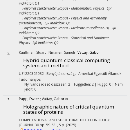
indikátor: Q1
Folyóirat szakterülete: Scopus - Mathematical Physics SJR
indikátor: Q1
Folyóirat szakterülete: Scopus - Physics and Astronomy
(miscellaneous) SJR indikátor: Q1
Folyóirat szakterülete: Scopus - Medicine (miscellaneous) SJR
indikátor: Q2
Folyóirat szakterülete: Scopus - Statistical and Nonlinear
Physics SJR indikátor: Q2
Kauffman, Stuart
;
Niiranen, Samuli
;
Vattay, Gábor
2
Hybrid quantum-classical computing
system and method
US12203929B2
,
Benyújtás országa: Amerikai Egyesült Államok
Tudományos
Nyilvános idéző összesen: 2
| Független: 2 | Függő: 0 | Nem
jelölt: 0
Papp, Eszter
;
Vattay, Gabor ✉
3
Holographic nature of critical quantum
states of proteins
COMPUTATIONAL AND STRUCTURAL BIOTECHNOLOGY
JOURNAL
30
pp. 59-63. , 5 p.
(2025)