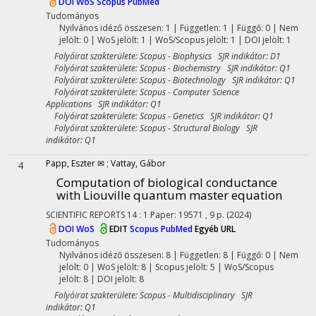
DOI
WoS
Scopus
PubMed
Tudományos
Nyilvános idéző összesen: 1
| Független: 1 | Függő: 0 | Nem
jelölt: 0 | WoS jelölt: 1 | WoS/Scopus jelölt: 1 | DOI jelölt: 1
Folyóirat szakterülete: Scopus - Biophysics SJR indikátor: D1
Folyóirat szakterülete: Scopus - Biochemistry SJR indikátor: Q1
Folyóirat szakterülete: Scopus - Biotechnology SJR indikátor: Q1
Folyóirat szakterülete: Scopus - Computer Science
Applications SJR indikátor: Q1
Folyóirat szakterülete: Scopus - Genetics SJR indikátor: Q1
Folyóirat szakterülete: Scopus - Structural Biology SJR
indikátor: Q1
Papp, Eszter ✉
;
Vattay, Gábor
4
Computation of biological conductance
with Liouville quantum master equation
SCIENTIFIC REPORTS
14
:
1
Paper: 19571 , 9 p.
(2024)
DOI
WoS
EDIT
Scopus
PubMed
Egyéb URL
Tudományos
Nyilvános idéző összesen: 8
| Független: 8 | Függő: 0 | Nem
jelölt: 0 | WoS jelölt: 8 | Scopus jelölt: 5 | WoS/Scopus
jelölt: 8 | DOI jelölt: 8
Folyóirat szakterülete: Scopus - Multidisciplinary SJR
indikátor: Q1