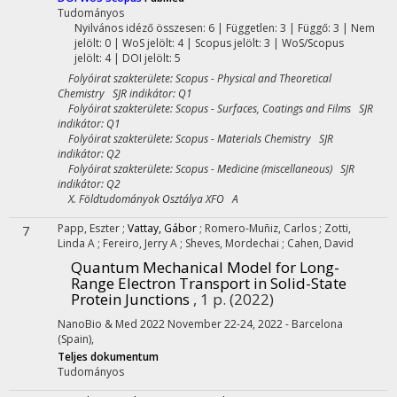
Tudományos
Nyilvános idéző összesen: 6
| Független: 3 | Függő: 3 | Nem
jelölt: 0 | WoS jelölt: 4 | Scopus jelölt: 3 | WoS/Scopus
jelölt: 4 | DOI jelölt: 5
Folyóirat szakterülete: Scopus - Physical and Theoretical
Chemistry SJR indikátor: Q1
Folyóirat szakterülete: Scopus - Surfaces, Coatings and Films SJR
indikátor: Q1
Folyóirat szakterülete: Scopus - Materials Chemistry SJR
indikátor: Q2
Folyóirat szakterülete: Scopus - Medicine (miscellaneous) SJR
indikátor: Q2
X. Földtudományok Osztálya XFO A
Papp, Eszter
;
Vattay, Gábor
;
Romero-Muñiz, Carlos
;
Zotti,
7
Linda A
;
Fereiro, Jerry A
;
Sheves, Mordechai
;
Cahen, David
Quantum Mechanical Model for Long-
Range Electron Transport in Solid-State
Protein Junctions
, 1 p.
(2022)
NanoBio & Med 2022 November 22-24, 2022 - Barcelona
(Spain)
,
Teljes dokumentum
Tudományos