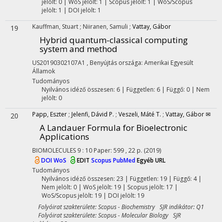
jelölt: 0 | WoS jelölt: 1 | Scopus jelölt: 1 | WoS/Scopus
jelölt: 1 | DOI jelölt: 1
Kauffman, Stuart
;
Niiranen, Samuli
;
Vattay, Gábor
19
Hybrid quantum-classical computing
system and method
US20190302107A1
,
Benyújtás országa: Amerikai Egyesült
Államok
Tudományos
Nyilvános idéző összesen: 6
| Független: 6 | Függő: 0 | Nem
jelölt: 0
Papp, Eszter
;
Jelenfi, Dávid P.
;
Veszeli, Máté T.
;
Vattay, Gábor ✉
20
A Landauer Formula for Bioelectronic
Applications
BIOMOLECULES
9
:
10
Paper: 599 , 22 p.
(2019)
DOI
WoS
EDIT
Scopus
PubMed
Egyéb URL
Tudományos
Nyilvános idéző összesen: 23
| Független: 19 | Függő: 4 |
Nem jelölt: 0 | WoS jelölt: 19 | Scopus jelölt: 17 |
WoS/Scopus jelölt: 19 | DOI jelölt: 19
Folyóirat szakterülete: Scopus - Biochemistry SJR indikátor: Q1
Folyóirat szakterülete: Scopus - Molecular Biology SJR