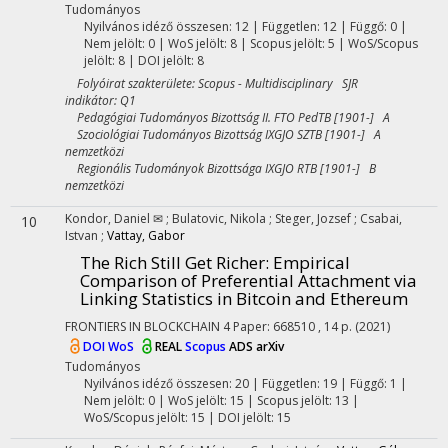
Tudományos
Nyilvános idéző összesen: 12
| Független: 12 | Függő: 0 |
Nem jelölt: 0 | WoS jelölt: 8 | Scopus jelölt: 5 | WoS/Scopus
jelölt: 8 | DOI jelölt: 8
Folyóirat szakterülete: Scopus - Multidisciplinary SJR
indikátor: Q1
Pedagógiai Tudományos Bizottság II. FTO PedTB [1901-] A
Szociológiai Tudományos Bizottság IXGJO SZTB [1901-] A
nemzetközi
Regionális Tudományok Bizottsága IXGJO RTB [1901-] B
nemzetközi
Kondor, Daniel ✉
;
Bulatovic, Nikola
;
Steger, Jozsef
;
Csabai,
10
Istvan
;
Vattay, Gabor
The Rich Still Get Richer: Empirical
Comparison of Preferential Attachment via
Linking Statistics in Bitcoin and Ethereum
FRONTIERS IN BLOCKCHAIN
4
Paper: 668510 , 14 p.
(2021)
DOI
WoS
REAL
Scopus
ADS
arXiv
Tudományos
Nyilvános idéző összesen: 20
| Független: 19 | Függő: 1 |
Nem jelölt: 0 | WoS jelölt: 15 | Scopus jelölt: 13 |
WoS/Scopus jelölt: 15 | DOI jelölt: 15