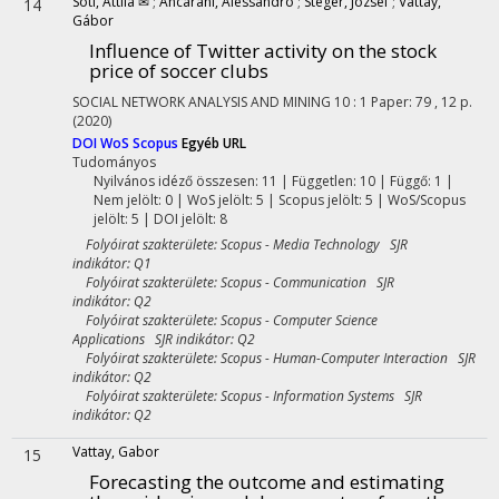
Sóti, Attila ✉
;
Ancarani, Alessandro
;
Stéger, József
;
Vattay,
14
Gábor
Influence of Twitter activity on the stock
price of soccer clubs
SOCIAL NETWORK ANALYSIS AND MINING
10
:
1
Paper: 79 , 12 p.
(2020)
DOI
WoS
Scopus
Egyéb URL
Tudományos
Nyilvános idéző összesen: 11
| Független: 10 | Függő: 1 |
Nem jelölt: 0 | WoS jelölt: 5 | Scopus jelölt: 5 | WoS/Scopus
jelölt: 5 | DOI jelölt: 8
Folyóirat szakterülete: Scopus - Media Technology SJR
indikátor: Q1
Folyóirat szakterülete: Scopus - Communication SJR
indikátor: Q2
Folyóirat szakterülete: Scopus - Computer Science
Applications SJR indikátor: Q2
Folyóirat szakterülete: Scopus - Human-Computer Interaction SJR
indikátor: Q2
Folyóirat szakterülete: Scopus - Information Systems SJR
indikátor: Q2
Vattay, Gabor
15
Forecasting the outcome and estimating