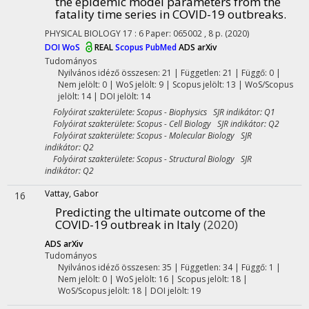
the epidemic model parameters from the
fatality time series in COVID-19 outbreaks.
PHYSICAL BIOLOGY
17
:
6
Paper: 065002 , 8 p.
(2020)
DOI
WoS
REAL
Scopus
PubMed
ADS
arXiv
Tudományos
Nyilvános idéző összesen: 21
| Független: 21 | Függő: 0 |
Nem jelölt: 0 | WoS jelölt: 9 | Scopus jelölt: 13 | WoS/Scopus
jelölt: 14 | DOI jelölt: 14
Folyóirat szakterülete: Scopus - Biophysics SJR indikátor: Q1
Folyóirat szakterülete: Scopus - Cell Biology SJR indikátor: Q2
Folyóirat szakterülete: Scopus - Molecular Biology SJR
indikátor: Q2
Folyóirat szakterülete: Scopus - Structural Biology SJR
indikátor: Q2
Vattay, Gabor
16
Predicting the ultimate outcome of the
COVID-19 outbreak in Italy
(2020)
ADS
arXiv
Tudományos
Nyilvános idéző összesen: 35
| Független: 34 | Függő: 1 |
Nem jelölt: 0 | WoS jelölt: 16 | Scopus jelölt: 18 |
WoS/Scopus jelölt: 18 | DOI jelölt: 19