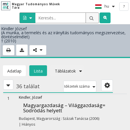
Magyar Tudományos Művek
hu
?
Tára
Kindler József
(A munka, a termelés és az irányítás tudományos megszervezése,
döntéselmélet)
† (2010)
Adatlap
Lista
Táblázatok
36 találat
Idézetek száma
Kindler, József
1
Magyargazdaság – Világgazdaság=
Sodródás helyett
Budapest, Magyarország :
Százak Tanácsa
(2006)
|
Hiányos