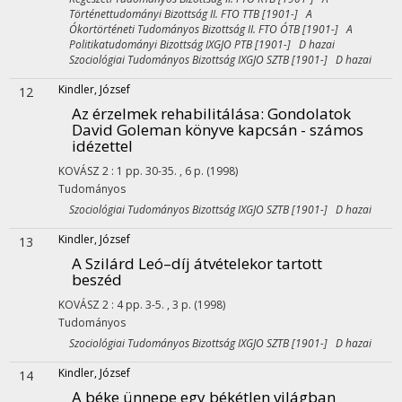
Történettudományi Bizottság II. FTO TTB [1901-] A
Ókortörténeti Tudományos Bizottság II. FTO ÓTB [1901-] A
Politikatudományi Bizottság IXGJO PTB [1901-] D hazai
Szociológiai Tudományos Bizottság IXGJO SZTB [1901-] D hazai
Kindler, József
12
Az érzelmek rehabilitálása
: Gondolatok
David Goleman könyve kapcsán - számos
idézettel
KOVÁSZ
2
:
1
pp. 30-35. , 6 p.
(1998)
Tudományos
Szociológiai Tudományos Bizottság IXGJO SZTB [1901-] D hazai
Kindler, József
13
A Szilárd Leó–díj átvételekor tartott
beszéd
KOVÁSZ
2
:
4
pp. 3-5. , 3 p.
(1998)
Tudományos
Szociológiai Tudományos Bizottság IXGJO SZTB [1901-] D hazai
Kindler, József
14
A béke ünnepe egy békétlen világban