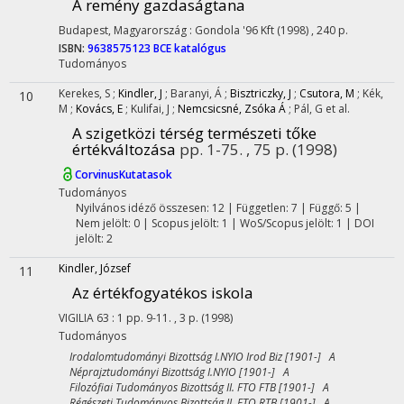
A remény gazdaságtana
Budapest, Magyarország :
Gondola '96 Kft
(1998)
,
240 p.
ISBN:
9638575123
BCE katalógus
Tudományos
Kerekes, S
;
Kindler, J
;
Baranyi, Á
;
Bisztriczky, J
;
Csutora, M
;
Kék,
10
M
;
Kovács, E
;
Kulifai, J
;
Nemcsicsné, Zsóka Á
;
Pál, G
et al.
A szigetközi térség természeti tőke
értékváltozása
pp. 1-75. , 75 p.
(1998)
CorvinusKutatasok
Tudományos
Nyilvános idéző összesen: 12
| Független: 7 | Függő: 5 |
Nem jelölt: 0 | Scopus jelölt: 1 | WoS/Scopus jelölt: 1 | DOI
jelölt: 2
Kindler, József
11
Az értékfogyatékos iskola
VIGILIA
63
:
1
pp. 9-11. , 3 p.
(1998)
Tudományos
Irodalomtudományi Bizottság I.NYIO Irod Biz [1901-] A
Néprajztudományi Bizottság I.NYIO [1901-] A
Filozófiai Tudományos Bizottság II. FTO FTB [1901-] A
Régészeti Tudományos Bizottság II. FTO RTB [1901-] A