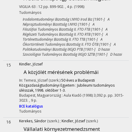
VIGILIA
63
:
12
pp. 899-902. , 4 p.
(1998)
Tudományos
Irodalomtudományi Bizottság I.NYIO Irod Biz [1901-] A
Néprajztudományi Bizottság I.NYIO [1901-] A
Filozófiai Tudományos Bizottság II. FTO FTB [1901-] A
Régészeti Tudományos Bizottság II. FTO RTB [1901-] A
Történettudományi Bizottság II. FTO TTB [1901-] A
Ókortörténeti Tudományos Bizottság II. FTO ÓTB [1901-] A
Politikatudományi Bizottság IXGJO PTB [1901-] D hazai
Szociológiai Tudományos Bizottság IXGJO SZTB [1901-] D hazai
Kindler, József
15
A közjólét mérésének problémái
In: Temesi, József (szerk.)
50 éves a Budapesti
Közgazdaságtudományi Egyetem : Jubileumi tudományos
ülésszak, 1998. október 1-3.
Budapest, Magyarország :
Aula Kiadó
(1998)
3,092 p.
pp. 3015-
3023. , 9 p.
BCE katalógus
Tudományos
Kerekes, Sándor
(szerk.)
;
Kindler, József
(szerk.)
16
Vállalati környezetmenedzsment