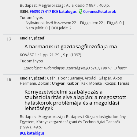
Budapest, Magyarország :
Aula Kiadó
(1997)
,
400 p.
ISBN:
9639078417
BCE katalógus
CorvinusKutatasok
Tudományos
Nyilvános idéző összesen: 22
| Független: 22 | Függő: 0 |
Nem jelölt: 0 | DOI jelölt: 2
Kindler, József
17
A harmadik út gazdaságfilozófiája ma
KOVÁSZ
1
:
1
pp. 21-29. , 9 p.
(1997)
Tudományos
Szociológiai Tudományos Bizottság IXGJO SZTB [1901-] D hazai
Kindler, József
;
Czéh, Tibor
;
Baranyi, Árpád
;
Gáspár, Ákos
;
18
Hermann, Zoltán
;
Ungvári, Gábor
;
Kék, Mónika
;
Kocsis, Tamás
Környezetvédelmi szabályozás a
szubszidiaritás elve alapján
: a megosztott
hatáskörök problémája és a megoldási
lehetőségek
Budapest, Magyarország :
Budapesti Közgazdaságtudományi
Egyetem, Környezetgazdaságtani és Technológiai Tanszék
(1997)
,
49 p.
BCE katalógus