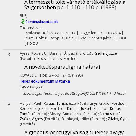
A természeti tőke várható értékváltozása a
Szigetközben
pp. 1-110. , 110 p.
(1999)
BKE
,
CorvinusKutatasok
Tudományos
Nyilvános idéző összesen: 17
| Független: 13 | Függő: 4 |
Nem jelölt: 0 | Scopus jelölt: 1 | WoS/Scopus jelölt: 1 | DOI
jelölt: 3
Ayres, Robert U
;
Baranyi, Árpád
(Fordító)
;
Kindler, József
8
(Fordító)
;
Kocsis, Tamás
(Fordító)
A növekedésparadigma határai
KOVÁSZ
2
:
1
pp. 37-60. , 24 p.
(1998)
Teljes dokumentum
Matarka
Tudományos
Szociológiai Tudományos Bizottság IXGJO SZTB [1901-] D hazai
Hellyer, Paul
;
Kocsis, Tamás
(szerk.)
;
Baranyi, Árpád
(Fordító)
;
9
Keresztes, József
(Fordító)
;
Kindler, József
(Fordító)
;
Kocsis,
Tamás
(Fordító)
;
Mezey, Annamária
(Fordító)
;
Nemcsicsné
Zsóka, Ágnes
(Fordító)
;
Somhegyi, Ildikó
(Fordító)
;
Zilahy, Gyula
(Fordító)
A globális pénzügyi válság túlélése avagy,