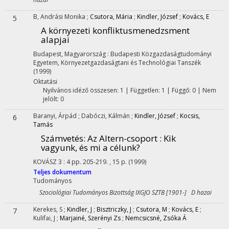
B, Andrási Monika
;
Csutora, Mária
;
Kindler, József
;
Kovács, E
5
A környezeti konfliktusmenedzsment
alapjai
Budapest, Magyarország :
Budapesti Közgazdaságtudományi
Egyetem, Környezetgazdaságtani és Technológiai Tanszék
(1999)
Oktatási
Nyilvános idéző összesen: 1
| Független: 1 | Függő: 0 | Nem
jelölt: 0
Baranyi, Árpád
;
Dabóczi, Kálmán
;
Kindler, József
;
Kocsis,
6
Tamás
Számvetés
: Az Altern-csoport : Kik
vagyunk, és mi a célunk?
KOVÁSZ
3
:
4
pp. 205-219. , 15 p.
(1999)
Teljes dokumentum
Tudományos
Szociológiai Tudományos Bizottság IXGJO SZTB [1901-] D hazai
Kerekes, S
;
Kindler, J
;
Bisztriczky, J
;
Csutora, M
;
Kovács, E
;
7
Kulifai, J
;
Marjainé, Szerényi Zs
;
Nemcsicsné, Zsóka Á