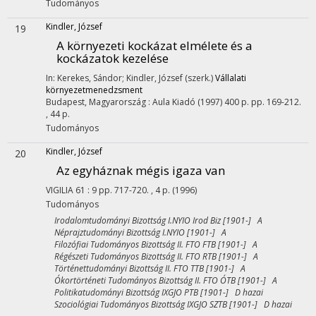
Tudományos
Kindler, József
19
A környezeti kockázat elmélete és a
kockázatok kezelése
In: Kerekes, Sándor; Kindler, József (szerk.)
Vállalati
környezetmenedzsment
Budapest, Magyarország :
Aula Kiadó
(1997)
400 p.
pp. 169-212.
, 44 p.
Tudományos
Kindler, József
20
Az egyháznak mégis igaza van
VIGILIA
61
:
9
pp. 717-720. , 4 p.
(1996)
Tudományos
Irodalomtudományi Bizottság I.NYIO Irod Biz [1901-] A
Néprajztudományi Bizottság I.NYIO [1901-] A
Filozófiai Tudományos Bizottság II. FTO FTB [1901-] A
Régészeti Tudományos Bizottság II. FTO RTB [1901-] A
Történettudományi Bizottság II. FTO TTB [1901-] A
Ókortörténeti Tudományos Bizottság II. FTO ÓTB [1901-] A
Politikatudományi Bizottság IXGJO PTB [1901-] D hazai
Szociológiai Tudományos Bizottság IXGJO SZTB [1901-] D hazai