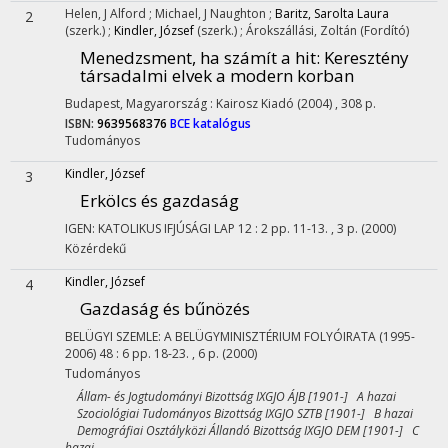
Helen, J Alford
;
Michael, J Naughton
;
Baritz, Sarolta Laura
2
(szerk.)
;
Kindler, József
(szerk.)
;
Árokszállási, Zoltán
(Fordító)
Menedzsment, ha számít a hit
: Keresztény
társadalmi elvek a modern korban
Budapest, Magyarország :
Kairosz Kiadó
(2004)
,
308 p.
ISBN:
9639568376
BCE katalógus
Tudományos
Kindler, József
3
Erkölcs és gazdaság
IGEN: KATOLIKUS IFJÚSÁGI LAP
12
:
2
pp. 11-13. , 3 p.
(2000)
Közérdekű
Kindler, József
4
Gazdaság és bűnözés
BELÜGYI SZEMLE: A BELÜGYMINISZTÉRIUM FOLYÓIRATA (1995-
2006)
48
:
6
pp. 18-23. , 6 p.
(2000)
Tudományos
Állam- és Jogtudományi Bizottság IXGJO ÁJB [1901-] A hazai
Szociológiai Tudományos Bizottság IXGJO SZTB [1901-] B hazai
Demográfiai Osztályközi Állandó Bizottság IXGJO DEM [1901-] C
hazai