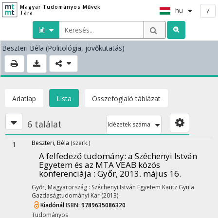
Magyar Tudományos Művek
hu
?
Tára
Beszteri Béla
(Politológia, jövőkutatás)
Adatlap
Lista
Összefoglaló táblázat
6 találat
Idézetek száma
Beszteri, Béla
(szerk.)
1
A felfedező tudomány: a Széchenyi István
Egyetem és az MTA VEAB közös
konferenciája : Győr, 2013. május 16.
Győr, Magyarország :
Széchenyi István Egyetem Kautz Gyula
Gazdaságtudományi Kar
(2013)
Kiadónál
ISBN:
9789635086320
Tudományos