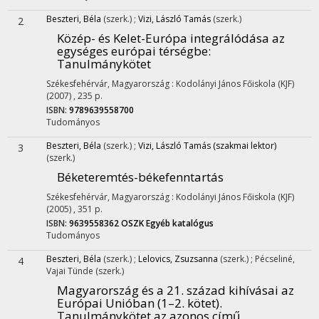
Beszteri, Béla
(szerk.)
;
Vizi, László Tamás
(szerk.)
2
Közép- és Kelet-Európa integrálódása az
egységes európai térségbe
:
Tanulmánykötet
Székesfehérvár, Magyarország :
Kodolányi János Főiskola (KJF)
(2007)
,
235 p.
ISBN:
9789639558700
Tudományos
Beszteri, Béla
(szerk.)
;
Vizi, László Tamás (szakmai lektor)
3
(szerk.)
Béketeremtés-békefenntartás
Székesfehérvár, Magyarország :
Kodolányi János Főiskola (KJF)
(2005)
,
351 p.
ISBN:
9639558362
OSZK
Egyéb katalógus
Tudományos
Beszteri, Béla
(szerk.)
;
Lelovics, Zsuzsanna
(szerk.)
;
Pécseliné,
4
Vajai Tünde
(szerk.)
Magyarország és a 21. század kihívásai az
Európai Unióban (1–2. kötet).
Tanulmánykötet az azonos című