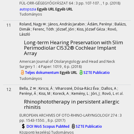
FÜL-ORR-GÉGEGYÓGYÁSZAT
64
:
3
pp. 107-107. , 1 p.
(2018)
autopszia
Egyéb URL
Egyéb URL
Tudományos
Roland, Nagy ✉
;
János, András Jarabin
;
Ádám, Perényi
;
Balázs,
11
Dimák
;
Ferenc, Tóth
;
József, Jóri
;
Kiss, József Géza
;
Rovó,
László
Long-term Hearing Preservation with Slim
Perimodiolar CI532® Cochlear Implant
Array
American Journal of Otolaryngology and Head and Neck
Surgery
1
:
4
Paper: 1019 , 6 p.
(2018)
Teljes dokumentum
Egyéb URL
SZTE Publicatio
Tudományos
Bella, Z ✉
;
Kiricsi, Á
;
Viharosné, Dósa-Rácz Éva
;
Dallos, A
;
12
Perényi, Á
;
Kiss, M
;
Koreck, A
;
Kemény, L
;
Jóri, J
;
Rovó, L
et al.
Rhinophototherapy in persistent allergic
rhinitis
EUROPEAN ARCHIVES OF OTO-RHINO-LARYNGOLOGY
274
:
3
pp. 1543-1550. , 8 p.
(2017)
DOI
WoS
Scopus
PubMed
SZTE Publicatio
Központi kezelésű
Tudományos