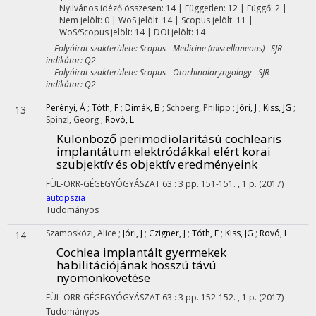
Nyilvános idéző összesen: 14
| Független: 12 | Függő: 2 |
Nem jelölt: 0 | WoS jelölt: 14 | Scopus jelölt: 11 |
WoS/Scopus jelölt: 14 | DOI jelölt: 14
Folyóirat szakterülete: Scopus - Medicine (miscellaneous) SJR
indikátor: Q2
Folyóirat szakterülete: Scopus - Otorhinolaryngology SJR
indikátor: Q2
Perényi, Á
;
Tóth, F
;
Dimák, B
;
Schoerg, Philipp
;
Jóri, J
;
Kiss, JG
;
13
Spinzl, Georg
;
Rovó, L
Különböző perimodiolaritású cochlearis
implantátum elektródákkal elért korai
szubjektív és objektív eredményeink
FÜL-ORR-GÉGEGYÓGYÁSZAT
63
:
3
pp. 151-151. , 1 p.
(2017)
autopszia
Tudományos
Szamosközi, Alice
;
Jóri, J
;
Czigner, J
;
Tóth, F
;
Kiss, JG
;
Rovó, L
14
Cochlea implantált gyermekek
habilitációjának hosszú távú
nyomonkövetése
FÜL-ORR-GÉGEGYÓGYÁSZAT
63
:
3
pp. 152-152. , 1 p.
(2017)
Tudományos