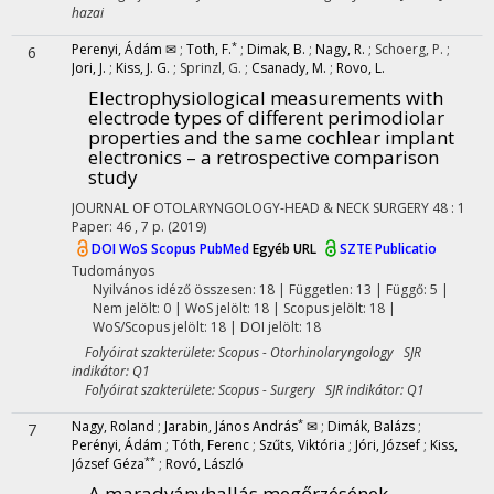
hazai
*
Perenyi, Ádám ✉
;
Toth, F.
;
Dimak, B.
;
Nagy, R.
;
Schoerg, P.
;
6
Jori, J.
;
Kiss, J. G.
;
Sprinzl, G.
;
Csanady, M.
;
Rovo, L.
Electrophysiological measurements with
electrode types of different perimodiolar
properties and the same cochlear implant
electronics – a retrospective comparison
study
JOURNAL OF OTOLARYNGOLOGY-HEAD & NECK SURGERY
48
:
1
Paper: 46 , 7 p.
(2019)
DOI
WoS
Scopus
PubMed
Egyéb URL
SZTE Publicatio
Tudományos
Nyilvános idéző összesen: 18
| Független: 13 | Függő: 5 |
Nem jelölt: 0 | WoS jelölt: 18 | Scopus jelölt: 18 |
WoS/Scopus jelölt: 18 | DOI jelölt: 18
Folyóirat szakterülete: Scopus - Otorhinolaryngology SJR
indikátor: Q1
Folyóirat szakterülete: Scopus - Surgery SJR indikátor: Q1
*
Nagy, Roland
;
Jarabin, János András
✉
;
Dimák, Balázs
;
7
Perényi, Ádám
;
Tóth, Ferenc
;
Szűts, Viktória
;
Jóri, József
;
Kiss,
**
József Géza
;
Rovó, László
A maradványhallás megőrzésének