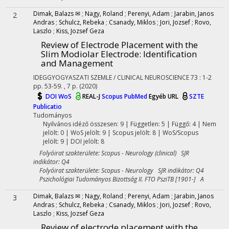
Dimak, Balazs ✉
;
Nagy, Roland
;
Perenyi, Adam
;
Jarabin, Janos
2
Andras
;
Schulcz, Rebeka
;
Csanady, Miklos
;
Jori, Jozsef
;
Rovo,
Laszlo
;
Kiss, Jozsef Geza
Review of Electrode Placement with the
Slim Modiolar Electrode: Identification
and Management
IDEGGYOGYASZATI SZEMLE / CLINICAL NEUROSCIENCE
73
:
1-2
pp. 53-59. , 7 p.
(2020)
DOI
WoS
REAL-J
Scopus
PubMed
Egyéb URL
SZTE
Publicatio
Tudományos
Nyilvános idéző összesen: 9
| Független: 5 | Függő: 4 | Nem
jelölt: 0 | WoS jelölt: 9 | Scopus jelölt: 8 | WoS/Scopus
jelölt: 9 | DOI jelölt: 8
Folyóirat szakterülete: Scopus - Neurology (clinical) SJR
indikátor: Q4
Folyóirat szakterülete: Scopus - Neurology SJR indikátor: Q4
Pszichológiai Tudományos Bizottság II. FTO PsziTB [1901-] A
Dimak, Balazs ✉
;
Nagy, Roland
;
Perenyi, Adam
;
Jarabin, Janos
3
Andras
;
Schulcz, Rebeka
;
Csanady, Miklos
;
Jori, Jozsef
;
Rovo,
Laszlo
;
Kiss, Jozsef Geza
Review of electrode placement with the