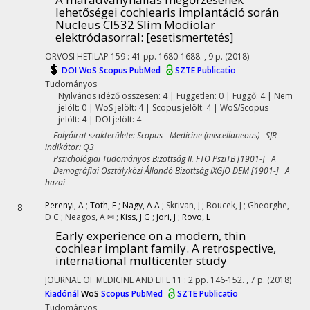
lehetőségei cochlearis implantáció során
Nucleus CI532 Slim Modiolar
elektródasorral
: [esetismertetés]
ORVOSI HETILAP
159
:
41
pp. 1680-1688. , 9 p.
(2018)
DOI
WoS
Scopus
PubMed
SZTE Publicatio
Tudományos
Nyilvános idéző összesen: 4
| Független: 0 | Függő: 4 | Nem
jelölt: 0 | WoS jelölt: 4 | Scopus jelölt: 4 | WoS/Scopus
jelölt: 4 | DOI jelölt: 4
Folyóirat szakterülete: Scopus - Medicine (miscellaneous) SJR
indikátor: Q3
Pszichológiai Tudományos Bizottság II. FTO PsziTB [1901-] A
Demográfiai Osztályközi Állandó Bizottság IXGJO DEM [1901-] A
hazai
Perenyi, A
;
Toth, F
;
Nagy, A A
;
Skrivan, J
;
Boucek, J
;
Gheorghe,
8
D C
;
Neagos, A ✉
;
Kiss, J G
;
Jori, J
;
Rovo, L
Early experience on a modern, thin
cochlear implant family. A retrospective,
international multicenter study
JOURNAL OF MEDICINE AND LIFE
11
:
2
pp. 146-152. , 7 p.
(2018)
Kiadónál
WoS
Scopus
PubMed
SZTE Publicatio
Tudományos