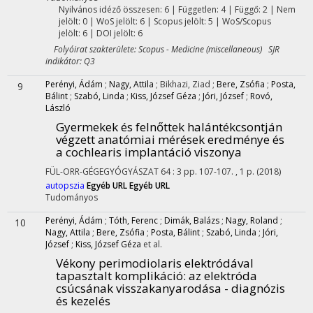
Nyilvános idéző összesen: 6
| Független: 4 | Függő: 2 | Nem
jelölt: 0 | WoS jelölt: 6 | Scopus jelölt: 5 | WoS/Scopus
jelölt: 6 | DOI jelölt: 6
Folyóirat szakterülete: Scopus - Medicine (miscellaneous) SJR
indikátor: Q3
Perényi, Ádám
;
Nagy, Attila
;
Bikhazi, Ziad
;
Bere, Zsófia
;
Posta,
9
Bálint
;
Szabó, Linda
;
Kiss, József Géza
;
Jóri, József
;
Rovó,
László
Gyermekek és felnőttek halántékcsontján
végzett anatómiai mérések eredménye és
a cochlearis implantáció viszonya
FÜL-ORR-GÉGEGYÓGYÁSZAT
64
:
3
pp. 107-107. , 1 p.
(2018)
autopszia
Egyéb URL
Egyéb URL
Tudományos
Perényi, Ádám
;
Tóth, Ferenc
;
Dimák, Balázs
;
Nagy, Roland
;
10
Nagy, Attila
;
Bere, Zsófia
;
Posta, Bálint
;
Szabó, Linda
;
Jóri,
József
;
Kiss, József Géza
et al.
Vékony perimodiolaris elektródával
tapasztalt komplikáció: az elektróda
csúcsának visszakanyarodása - diagnózis
és kezelés