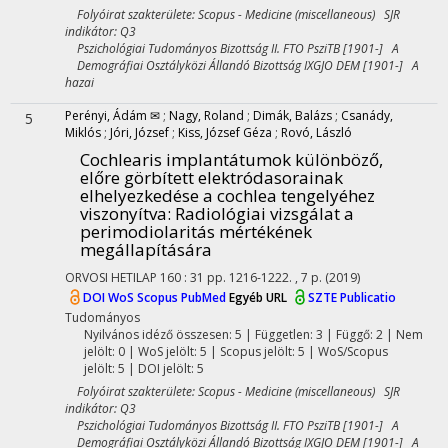
Folyóirat szakterülete: Scopus - Medicine (miscellaneous) SJR
indikátor: Q3
Pszichológiai Tudományos Bizottság II. FTO PsziTB [1901-] A
Demográfiai Osztályközi Állandó Bizottság IXGJO DEM [1901-] A
hazai
Perényi, Ádám ✉
;
Nagy, Roland
;
Dimák, Balázs
;
Csanády,
5
Miklós
;
Jóri, József
;
Kiss, József Géza
;
Rovó, László
Cochlearis implantátumok különböző,
előre görbített elektródasorainak
elhelyezkedése a cochlea tengelyéhez
viszonyítva
: Radiológiai vizsgálat a
perimodiolaritás mértékének
megállapítására
ORVOSI HETILAP
160
:
31
pp. 1216-1222. , 7 p.
(2019)
DOI
WoS
Scopus
PubMed
Egyéb URL
SZTE Publicatio
Tudományos
Nyilvános idéző összesen: 5
| Független: 3 | Függő: 2 | Nem
jelölt: 0 | WoS jelölt: 5 | Scopus jelölt: 5 | WoS/Scopus
jelölt: 5 | DOI jelölt: 5
Folyóirat szakterülete: Scopus - Medicine (miscellaneous) SJR
indikátor: Q3
Pszichológiai Tudományos Bizottság II. FTO PsziTB [1901-] A
Demográfiai Osztályközi Állandó Bizottság IXGJO DEM [1901-] A