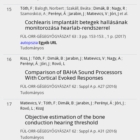
Tóth, F
;
Balogh, Norbert
;
Szakáll, Beáta
;
Dimák, B
;
Nagy, R
;
15
Szamosközi, A
;
Perényi, Á
;
Jarabin, J
;
Matievics, V
;
Jóri, J
et al.
Cochlearis implantált betegek hallásának
monitorozása hearlab-rendszerrel
FÜL-ORR-GÉGEGYÓGYÁSZAT
63
:
3
pp. 153-153. , 1 p.
(2017)
autopszia
Egyéb URL
Tudományos
Kiss, J
;
Tóth, F
;
Dimák, B
;
Jarabin, J
;
Matievics, V
;
Nagy, A
;
16
Perényi, Á
;
Jóri, J
;
Rovó, L
Comparison of BAHA Sound Processors
With Cortical Evoked Responses
FÜL-ORR-GÉGEGYÓGYÁSZAT
62
:
Suppl A
p. A27
(2016)
Tudományos
Matievics, V
;
Tóth, F
;
Dimák, B
;
Jarabin, J
;
Perényi, Á
;
Jóri, J
;
17
Rovó, L
;
KissJ
Objective estimation of the bone
conduction hearing threshold
FÜL-ORR-GÉGEGYÓGYÁSZAT
62
:
Suppl A
p. A31
(2016)
Tudományos