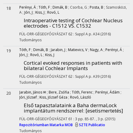
Perényi, Á
;
Tóth, F
;
Dimák, B
;
Csorba, G
;
Posta, B
;
Szamosközi,
18
A
;
Jóri, J
;
Kiss, J
;
Rovó, L
Intraoperative testing of Cochlear Nucleus
electrodes - C1512 VS. C1532
FÜL-ORR-GÉGEGYÓGYÁSZAT
62
:
Suppl A
p. A34
(2016)
Tudományos
Tóth, F
;
Dimák, B
;
Jarabin, J
;
Matievics, V
;
Nagy, A
;
Perényi, Á
;
19
Jóri, J
;
Rovó, L
;
Kiss, J
Cortical evoked responses in patients with
bilateral Cochlear Implants
FÜL-ORR-GÉGEGYÓGYÁSZAT
62
:
Suppl A
p. A39
(2016)
Tudományos
Jarabin, János ✉
;
Bere, Zsófia
;
Tóth, Ferenc
;
Perényi, Ádám
;
20
Jóri, József
;
Kiss, József Géza
;
Rovó, László
Első tapasztalataink a Baha dermaLock
implantátum rendszerrel
: [esetismertetés]
FÜL-ORR-GÉGEGYÓGYÁSZAT
61
:
3
pp. 85-87. , 3 p.
(2015)
Repozitóriumban
Matarka
MOB
SZTE Publicatio
Tudományos