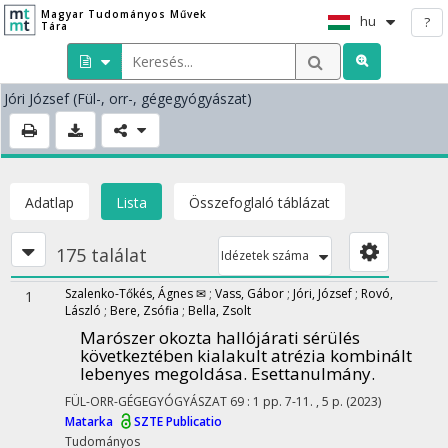
Magyar Tudományos Művek
hu
?
Tára
Jóri József
(Fül-, orr-, gégegyógyászat)
Adatlap
Lista
Összefoglaló táblázat
175 találat
Idézetek száma
Szalenko-Tőkés, Ágnes ✉
;
Vass, Gábor
;
Jóri, József
;
Rovó,
1
László
;
Bere, Zsófia
;
Bella, Zsolt
Marószer okozta hallójárati sérülés
következtében kialakult atrézia kombinált
lebenyes megoldása. Esettanulmány.
FÜL-ORR-GÉGEGYÓGYÁSZAT
69
:
1
pp. 7-11. , 5 p.
(2023)
Matarka
SZTE Publicatio
Tudományos