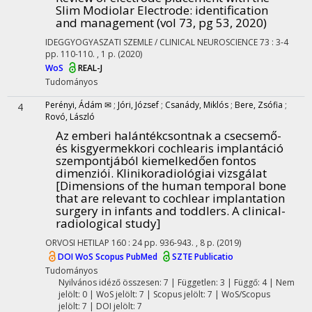
Slim Modiolar Electrode: identification
and management (vol 73, pg 53, 2020)
IDEGGYOGYASZATI SZEMLE / CLINICAL NEUROSCIENCE
73
:
3-4
pp. 110-110. , 1 p.
(2020)
WoS
REAL-J
Tudományos
Perényi, Ádám ✉
;
Jóri, József
;
Csanády, Miklós
;
Bere, Zsófia
;
4
Rovó, László
Az emberi halántékcsontnak a csecsemő-
és kisgyermekkori cochlearis implantáció
szempontjából kiemelkedően fontos
dimenziói. Klinikoradiológiai vizsgálat
[Dimensions of the human temporal bone
that are relevant to cochlear implantation
surgery in infants and toddlers. A clinical-
radiological study]
ORVOSI HETILAP
160
:
24
pp. 936-943. , 8 p.
(2019)
DOI
WoS
Scopus
PubMed
SZTE Publicatio
Tudományos
Nyilvános idéző összesen: 7
| Független: 3 | Függő: 4 | Nem
jelölt: 0 | WoS jelölt: 7 | Scopus jelölt: 7 | WoS/Scopus
jelölt: 7 | DOI jelölt: 7