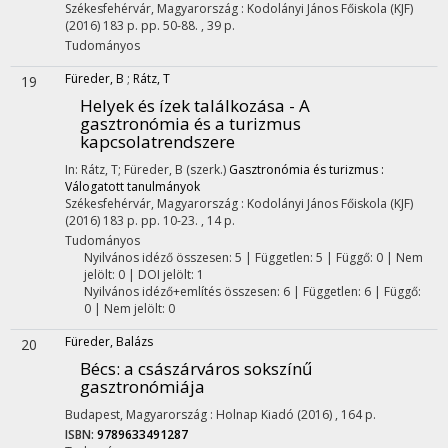
Székesfehérvár, Magyarország :
Kodolányi János Főiskola (KJF)
(2016)
183 p.
pp. 50-88. , 39 p.
Tudományos
Füreder, B
;
Rátz, T
19
Helyek és ízek találkozása - A
gasztronómia és a turizmus
kapcsolatrendszere
In: Rátz, T; Füreder, B (szerk.)
Gasztronómia és turizmus :
Válogatott tanulmányok
Székesfehérvár, Magyarország :
Kodolányi János Főiskola (KJF)
(2016)
183 p.
pp. 10-23. , 14 p.
Tudományos
Nyilvános idéző összesen: 5
| Független: 5 | Függő: 0 | Nem
jelölt: 0 | DOI jelölt: 1
Nyilvános idéző+említés összesen: 6
| Független: 6 | Függő:
0 | Nem jelölt: 0
Füreder, Balázs
20
Bécs
: a császárváros sokszínű
gasztronómiája
Budapest, Magyarország :
Holnap Kiadó
(2016)
,
164 p.
ISBN:
9789633491287