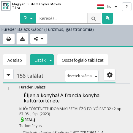
Magyar Tudományos Művek
hu
?
Tára
Füreder Balázs Gábor
(Turizmus, gasztronómia)
Adatlap
Listák
Összefoglaló táblázat
156 találat
Idézetek száma
Füreder, Balázs
1
Éljen a konyha! A francia konyha
kultúrtörténete
KLIÓ: TÖRTÉNETTUDOMÁNYI SZEMLÉZŐ FOLYÓIRAT
32
:
2
pp.
87-95. , 9 p.
(2023)
REAL-J
Tudományos
Történettudományi Bizottság II. FTO TTB [1901-] A