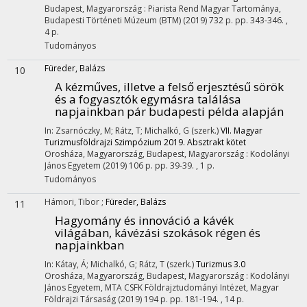
Budapest, Magyarország :
Piarista Rend Magyar Tartománya
,
Budapesti Történeti Múzeum (BTM)
(2019)
732 p.
pp. 343-346. ,
4 p.
Tudományos
Füreder, Balázs
10
A kézműves, illetve a felső erjesztésű sörök
és a fogyasztók egymásra találása
napjainkban pár budapesti példa alapján
In: Zsarnóczky, M; Rátz, T; Michalkó, G (szerk.)
VII. Magyar
Turizmusföldrajzi Szimpózium 2019. Absztrakt kötet
Orosháza, Magyarország,
Budapest, Magyarország :
Kodolányi
János Egyetem
(2019)
106 p.
pp. 39-39. , 1 p.
Tudományos
Hámori, Tibor
;
Füreder, Balázs
11
Hagyomány és innováció a kávék
világában, kávézási szokások régen és
napjainkban
In: Kátay, Á; Michalkó, G; Rátz, T (szerk.)
Turizmus 3.0
Orosháza, Magyarország,
Budapest, Magyarország :
Kodolányi
János Egyetem
,
MTA CSFK Földrajztudományi Intézet
,
Magyar
Földrajzi Társaság
(2019)
194 p.
pp. 181-194. , 14 p.