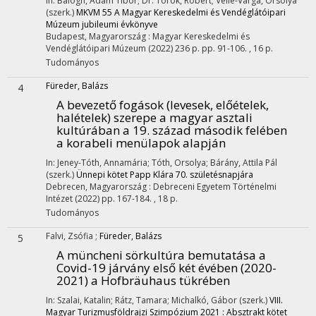
In: Balogh, Ádám Tibor; Dr. Török, Róbert; Velle-Varga, Orsolya
(szerk.)
MKVM 55 A Magyar Kereskedelmi és Vendéglátóipari
Múzeum jubileumi évkönyve
Budapest, Magyarország :
Magyar Kereskedelmi és
Vendéglátóipari Múzeum
(2022)
236 p.
pp. 91-106. , 16 p.
Tudományos
Füreder, Balázs
4
A bevezető fogások (levesek, előételek,
halételek) szerepe a magyar asztali
kultúrában a 19. század második felében
a korabeli menülapok alapján
In: Jeney-Tóth, Annamária; Tóth, Orsolya; Bárány, Attila Pál
(szerk.)
Ünnepi kötet Papp Klára 70. születésnapjára
Debrecen, Magyarország :
Debreceni Egyetem Történelmi
Intézet
(2022)
pp. 167-184. , 18 p.
Tudományos
Falvi, Zsófia
;
Füreder, Balázs
5
A müncheni sörkultúra bemutatása a
Covid-19 járvány első két évében (2020-
2021) a Hofbräuhaus tükrében
In: Szalai, Katalin; Rátz, Tamara; Michalkó, Gábor (szerk.)
VIII.
Magyar Turizmusföldrajzi Szimpózium 2021 : Absztrakt kötet