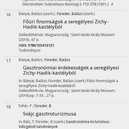
Ókortörténeti Tudományos Bizottság II. FTO ÓTB [1901-] A
Bányai, Balázs
(szerk.)
;
Füreder, Balázs
(szerk.)
16
Főúri finomságok a seregélyesi Zichy-
Hadik-kastélyból
Székesfehérvár, Magyarország :
Szent István Király Múzeum
(2016)
,
67 p.
ISBN:
9786155413131
Tudományos
Bányai, Balázs
;
Füreder, Balázs
17
Gasztronómiai érdekességek a seregélyesi
Zichy-Hadik-kastélyból
In: Bányai, Balázs; Füreder, Balázs (szerk.)
Főúri finomságok a
seregélyesi Zichy-Hadik-kastélyból
Székesfehérvár, Magyarország :
Szent István Király Múzeum
,
(2016)
pp. 7-33. , 27 p.
Fehér, P
;
Füreder, B
18
Svájc gasztroturizmusa
In: Rátz, T; Füreder, B (szerk.)
Gasztronómia és turizmus :
Válogatott tanulmányok