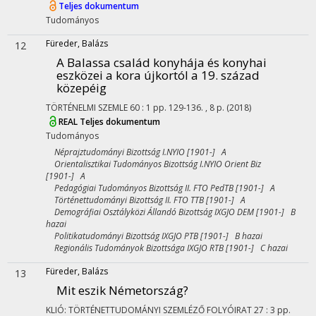
Teljes dokumentum
Tudományos
Füreder, Balázs
12
A Balassa család konyhája és konyhai
eszközei a kora újkortól a 19. század
közepéig
TÖRTÉNELMI SZEMLE
60
:
1
pp. 129-136. , 8 p.
(2018)
REAL
Teljes dokumentum
Tudományos
Néprajztudományi Bizottság I.NYIO [1901-] A
Orientalisztikai Tudományos Bizottság I.NYIO Orient Biz
[1901-] A
Pedagógiai Tudományos Bizottság II. FTO PedTB [1901-] A
Történettudományi Bizottság II. FTO TTB [1901-] A
Demográfiai Osztályközi Állandó Bizottság IXGJO DEM [1901-] B
hazai
Politikatudományi Bizottság IXGJO PTB [1901-] B hazai
Regionális Tudományok Bizottsága IXGJO RTB [1901-] C hazai
Füreder, Balázs
13
Mit eszik Németország?
KLIÓ: TÖRTÉNETTUDOMÁNYI SZEMLÉZŐ FOLYÓIRAT
27
:
3
pp.