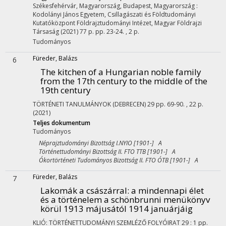
Székesfehérvár, Magyarország,
Budapest, Magyarország :
Kodolányi János Egyetem
,
Csillagászati és Földtudományi
Kutatóközpont Földrajztudományi Intézet
,
Magyar Földrajzi
Társaság
(2021)
77 p.
pp. 23-24. , 2 p.
Tudományos
Füreder, Balázs
6
The kitchen of a Hungarian noble family
from the 17th century to the middle of the
19th century
TÖRTÉNETI TANULMÁNYOK (DEBRECEN)
29
pp. 69-90. , 22 p.
(2021)
Teljes dokumentum
Tudományos
Néprajztudományi Bizottság I.NYIO [1901-] A
Történettudományi Bizottság II. FTO TTB [1901-] A
Ókortörténeti Tudományos Bizottság II. FTO ÓTB [1901-] A
Füreder, Balázs
7
Lakomák a császárral
: a mindennapi élet
és a történelem a schönbrunni menükönyv
körül 1913 májusától 1914 januárjáig
KLIÓ: TÖRTÉNETTUDOMÁNYI SZEMLÉZŐ FOLYÓIRAT
29
:
1
pp.