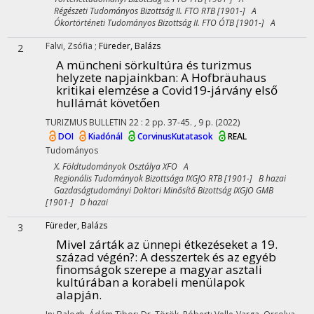
Régészeti Tudományos Bizottság II. FTO RTB [1901-] A
Ókortörténeti Tudományos Bizottság II. FTO ÓTB [1901-] A
Falvi, Zsófia
;
Füreder, Balázs
2
A müncheni sörkultúra és turizmus
helyzete napjainkban
: A Hofbräuhaus
kritikai elemzése a Covid19-járvány első
hullámát követően
TURIZMUS BULLETIN
22
:
2
pp. 37-45. , 9 p.
(2022)
DOI
Kiadónál
CorvinusKutatasok
REAL
Tudományos
X. Földtudományok Osztálya XFO A
Regionális Tudományok Bizottsága IXGJO RTB [1901-] B hazai
Gazdaságtudományi Doktori Minősítő Bizottság IXGJO GMB
[1901-] D hazai
Füreder, Balázs
3
Mivel zárták az ünnepi étkezéseket a 19.
század végén?
: A desszertek és az egyéb
finomságok szerepe a magyar asztali
kultúrában a korabeli menülapok
alapján.