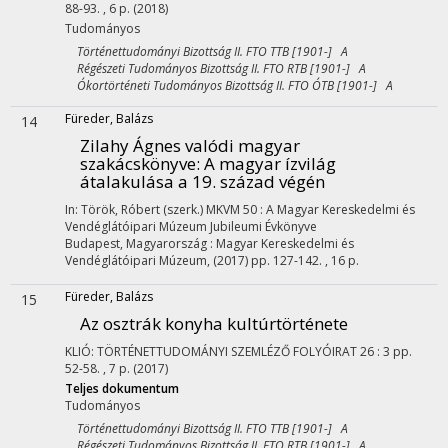
88-93. , 6 p.
(2018)
Tudományos
Történettudományi Bizottság II. FTO TTB [1901-] A
Régészeti Tudományos Bizottság II. FTO RTB [1901-] A
Ókortörténeti Tudományos Bizottság II. FTO ÓTB [1901-] A
Füreder, Balázs
14
Zilahy Ágnes valódi magyar
szakácskönyve
: A magyar ízvilág
átalakulása a 19. század végén
In: Török, Róbert (szerk.)
MKVM 50 : A Magyar Kereskedelmi és
Vendéglátóipari Múzeum Jubileumi Évkönyve
Budapest, Magyarország :
Magyar Kereskedelmi és
Vendéglátóipari Múzeum
,
(2017)
pp. 127-142. , 16 p.
Füreder, Balázs
15
Az osztrák konyha kultúrtörténete
KLIÓ: TÖRTÉNETTUDOMÁNYI SZEMLÉZŐ FOLYÓIRAT
26
:
3
pp.
52-58. , 7 p.
(2017)
Teljes dokumentum
Tudományos
Történettudományi Bizottság II. FTO TTB [1901-] A
Régészeti Tudományos Bizottság II. FTO RTB [1901-] A