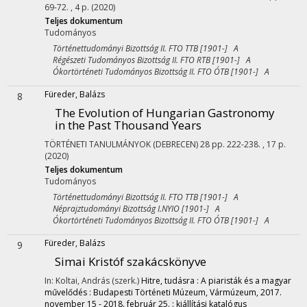
69-72. , 4 p.
(2020)
Teljes dokumentum
Tudományos
Történettudományi Bizottság II. FTO TTB [1901-] A
Régészeti Tudományos Bizottság II. FTO RTB [1901-] A
Ókortörténeti Tudományos Bizottság II. FTO ÓTB [1901-] A
Füreder, Balázs
8
The Evolution of Hungarian Gastronomy
in the Past Thousand Years
TÖRTÉNETI TANULMÁNYOK (DEBRECEN)
28
pp. 222-238. , 17 p.
(2020)
Teljes dokumentum
Tudományos
Történettudományi Bizottság II. FTO TTB [1901-] A
Néprajztudományi Bizottság I.NYIO [1901-] A
Ókortörténeti Tudományos Bizottság II. FTO ÓTB [1901-] A
Füreder, Balázs
9
Simai Kristóf szakácskönyve
In: Koltai, András (szerk.)
Hitre, tudásra : A piaristák és a magyar
művelődés : Budapesti Történeti Múzeum, Vármúzeum, 2017.
november 15 - 2018. február 25. : kiállítási katalógus