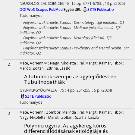
NEUROLOGICAL SCIENCES
46
:
12
pp. 6771-6783. , 13 p.
(2025)
DOI
WoS
Scopus
PubMed
Egyéb URL
SZTE Publicatio
Tudományos
Folyóirat szakterülete: Scopus - Dermatology SJR indikátor: Q1
Folyóirat szakterülete: Scopus - Medicine (miscellaneous) SJR
indikátor: Q2
Folyóirat szakterülete: Scopus - Neurology (clinical) SJR
indikátor: Q2
Folyóirat szakterülete: Scopus - Psychiatry and Mental Health SJR
indikátor: Q2
Máté, Adrienn ✉
;
Nagy, Nikoletta
;
Pál, Margit
;
Kalmár, Tibor
;
2
Maróti, Zoltán
;
Sztriha, László
A tubulinok szerepe az agyfejlődésben.
Tubulinopathiák
GYERMEKGYÓGYÁSZAT
75
:
4
pp. 251-255. , 5 p.
(2024)
SZTE Publicatio
Tudományos
Máté, Adrienn
;
Zombor, Melinda
;
Pál, Margit
;
Kalmár, Tibor
;
3
Nagy, Nikoletta
;
Maróti, Zoltán
;
Sztriha, László
Polymicrogyria. Az agykéreg kóros
differenciálódásának etiológiája és