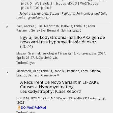
jelölt: 0 | WoS jelölt: 3 | Scopus jelölt: 3 | WoS/Scopus
jelölt: 3 | DOI jelölt: 3
Folyóirat szakterülete: Scopus - Pediatrics, Perinatology and Child
Health SJR indikátor: Q2
Pálfi, Andrea
;
Julia, Macintosh
;
Isabelle, Thiffault
;
Tomi,
6
Pastinen
;
Geneviève, Bernard
;
Sztriha, László
Egy új leukodystrophia: az EIF2AK2 gén de
novo variánsa hypomyelinizációt okoz
(2024)
Magyar Gyermekneurológiai Társaság 48. Kongresszusa
,
2024.
április 25-27, Székesfehérvár
,
Tudományos
Macintosh, Julia
;
Thiffault, Isabelle
;
Pastinen, Tomi
;
Sztriha,
7
László
;
Bernard, Geneviève ✉
A Recurrent De Novo Variant in EIF2AK2
Causes a Hypomyelinating
Leukodystrophy
: [Case Report]
CHILD NEUROLOGY OPEN
10
Paper: 2329048X231176673 , 5 p.
(2023)
DOI
WoS
PubMed
Tudományos