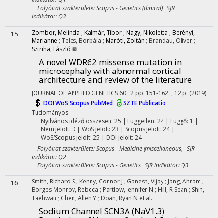
Folyóirat szakterülete: Scopus - Genetics (clinical) SJR
indikátor: Q2
Zombor, Melinda
;
Kalmár, Tibor
;
Nagy, Nikoletta
;
Berényi,
15
Marianne
;
Telcs, Borbála
;
Maróti, Zoltán
;
Brandau, Oliver
;
Sztriha, László ✉
A novel WDR62 missense mutation in
microcephaly with abnormal cortical
architecture and review of the literature
JOURNAL OF APPLIED GENETICS
60
:
2
pp. 151-162. , 12 p.
(2019)
DOI
WoS
Scopus
PubMed
SZTE Publicatio
Tudományos
Nyilvános idéző összesen: 25
| Független: 24 | Függő: 1 |
Nem jelölt: 0 | WoS jelölt: 23 | Scopus jelölt: 24 |
WoS/Scopus jelölt: 25 | DOI jelölt: 24
Folyóirat szakterülete: Scopus - Medicine (miscellaneous) SJR
indikátor: Q2
Folyóirat szakterülete: Scopus - Genetics SJR indikátor: Q3
Smith, Richard S
;
Kenny, Connor J
;
Ganesh, Vijay
;
Jang, Ahram
;
16
Borges-Monroy, Rebeca
;
Partlow, Jennifer N
;
Hill, R Sean
;
Shin,
Taehwan
;
Chen, Allen Y
;
Doan, Ryan N
et al.
Sodium Channel SCN3A (NaV1.3)