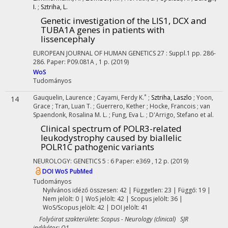
I.
;
Sztriha, L.
Genetic investigation of the LIS1, DCX and
TUBA1A genes in patients with
lissencephaly
EUROPEAN JOURNAL OF HUMAN GENETICS
27
:
Suppl.1
pp. 286-
286. Paper: P09.081A , 1 p.
(2019)
WoS
Tudományos
*
Gauquelin, Laurence
;
Cayami, Ferdy K.
;
Sztriha, Laszlo
;
Yoon,
14
Grace
;
Tran, Luan T.
;
Guerrero, Kether
;
Hocke, Francois
;
van
Spaendonk, Rosalina M. L.
;
Fung, Eva L.
;
D'Arrigo, Stefano
et al.
Clinical spectrum of POLR3-related
leukodystrophy caused by biallelic
POLR1C pathogenic variants
NEUROLOGY: GENETICS
5
:
6
Paper: e369 , 12 p.
(2019)
DOI
WoS
PubMed
Tudományos
Nyilvános idéző összesen: 42
| Független: 23 | Függő: 19 |
Nem jelölt: 0 | WoS jelölt: 42 | Scopus jelölt: 36 |
WoS/Scopus jelölt: 42 | DOI jelölt: 41
Folyóirat szakterülete: Scopus - Neurology (clinical) SJR
indikátor: Q1