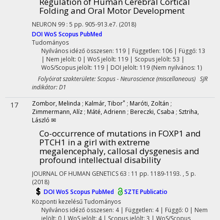
Regulation of Human Cerebral Cortical
Folding and Oral Motor Development
NEURON
99
:
5
pp. 905-913.e7.
(2018)
DOI
WoS
Scopus
PubMed
Tudományos
Nyilvános idéző összesen: 119
| Független: 106 | Függő: 13
| Nem jelölt: 0 | WoS jelölt: 119 | Scopus jelölt: 53 |
WoS/Scopus jelölt: 119 | DOI jelölt: 119 (Nem nyilvános: 1)
Folyóirat szakterülete: Scopus - Neuroscience (miscellaneous) SJR
indikátor: D1
*
Zombor, Melinda
;
Kalmár, Tibor
;
Maróti, Zoltán
;
17
Zimmermann, Alíz
;
Máté, Adrienn
;
Bereczki, Csaba
;
Sztriha,
László ✉
Co-occurrence of mutations in FOXP1 and
PTCH1 in a girl with extreme
megalencephaly, callosal dysgenesis and
profound intellectual disability
JOURNAL OF HUMAN GENETICS
63
:
11
pp. 1189-1193. , 5 p.
(2018)
DOI
WoS
Scopus
PubMed
SZTE Publicatio
Központi kezelésű
Tudományos
Nyilvános idéző összesen: 4
| Független: 4 | Függő: 0 | Nem
jelölt: 0 | WoS jelölt: 4 | Scopus jelölt: 3 | WoS/Scopus