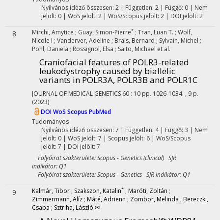
Nyilvános idéző összesen: 2
| Független: 2 | Függő: 0 | Nem
jelölt: 0 | WoS jelölt: 2 | WoS/Scopus jelölt: 2 | DOI jelölt: 2
*
Mirchi, Amytice
;
Guay, Simon-Pierre
;
Tran, Luan T.
;
Wolf,
8
Nicole I
;
Vanderver, Adeline
;
Brais, Bernard
;
Sylvain, Michel
;
Pohl, Daniela
;
Rossignol, Elsa
;
Saito, Michael
et al.
Craniofacial features of POLR3-related
leukodystrophy caused by biallelic
variants in POLR3A, POLR3B and POLR1C
JOURNAL OF MEDICAL GENETICS
60
:
10
pp. 1026-1034. , 9 p.
(2023)
DOI
WoS
Scopus
PubMed
Tudományos
Nyilvános idéző összesen: 7
| Független: 4 | Függő: 3 | Nem
jelölt: 0 | WoS jelölt: 7 | Scopus jelölt: 6 | WoS/Scopus
jelölt: 7 | DOI jelölt: 7
Folyóirat szakterülete: Scopus - Genetics (clinical) SJR
indikátor: Q1
Folyóirat szakterülete: Scopus - Genetics SJR indikátor: Q1
*
Kalmár, Tibor
;
Szakszon, Katalin
;
Maróti, Zoltán
;
9
Zimmermann, Alíz
;
Máté, Adrienn
;
Zombor, Melinda
;
Bereczki,
Csaba
;
Sztriha, László ✉