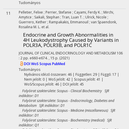
Tudományos
Pelletier, Felixe
;
Perrier, Stefanie
;
Cayami, Ferdy K.
;
Mirchi,
11
Amytice
;
Saikali, Stephan
;
Tran, Luan T.
;
Ulrick, Nicole
;
Guerrero, Kether
;
Rampakakis, Emmanouil
;
van Spaendonk,
Rosalina M. L.
et al.
Endocrine and Growth Abnormalities in
4H Leukodystrophy Caused by Variants in
POLR3A, POLR3B, and POLR1C
JOURNAL OF CLINICAL ENDOCRINOLOGY AND METABOLISM
106
:
2
pp. e660-e674. , 15 p.
(2021)
DOI
WoS
Scopus
PubMed
Tudományos
Nyilvános idéző összesen: 46
| Független: 29 | Függő: 17 |
Nem jelölt: 0 | WoS jelölt: 42 | Scopus jelölt: 41 |
WoS/Scopus jelölt: 46 | DOI jelölt: 45
Folyóirat szakterülete: Scopus - Clinical Biochemistry SJR
indikátor: D1
Folyóirat szakterülete: Scopus - Endocrinology, Diabetes and
Metabolism SJR indikátor: D1
Folyóirat szakterülete: Scopus - Medicine (miscellaneous) SJR
indikátor: D1
Folyóirat szakterülete: Scopus - Biochemistry (medical) SJR
indikátor: Q1