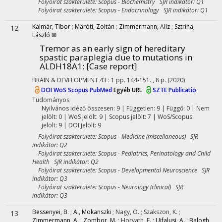
Folyóirat szakterülete: Scopus - Biochemistry SJR indikátor: Q1
Folyóirat szakterülete: Scopus - Endocrinology SJR indikátor: Q1
Kalmár, Tibor
;
Maróti, Zoltán
;
Zimmermann, Alíz
;
Sztriha,
12
László ✉
Tremor as an early sign of hereditary
spastic paraplegia due to mutations in
ALDH18A1
: [Case report]
BRAIN & DEVELOPMENT
43
:
1
pp. 144-151. , 8 p.
(2020)
DOI
WoS
Scopus
PubMed
Egyéb URL
SZTE Publicatio
Tudományos
Nyilvános idéző összesen: 9
| Független: 9 | Függő: 0 | Nem
jelölt: 0 | WoS jelölt: 9 | Scopus jelölt: 7 | WoS/Scopus
jelölt: 9 | DOI jelölt: 9
Folyóirat szakterülete: Scopus - Medicine (miscellaneous) SJR
indikátor: Q2
Folyóirat szakterülete: Scopus - Pediatrics, Perinatology and Child
Health SJR indikátor: Q2
Folyóirat szakterülete: Scopus - Developmental Neuroscience SJR
indikátor: Q3
Folyóirat szakterülete: Scopus - Neurology (clinical) SJR
indikátor: Q3
Bessenyei, B.
;
A., Mokanszki
;
Nagy, O.
;
Szakszon, K.
;
13
Zimmermann, A.
;
Zombor, M.
;
Horvath, E.
;
Ujfalusi, A.
;
Balogh,