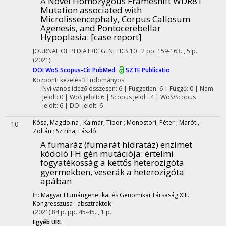
A Novel Homozygous Frameshift WDR81
Mutation associated with
Microlissencephaly, Corpus Callosum
Agenesis, and Pontocerebellar
Hypoplasia
: [case report]
JOURNAL OF PEDIATRIC GENETICS
10
:
2
pp. 159-163. , 5 p.
(2021)
DOI
WoS
Scopus-Cit
PubMed
SZTE Publicatio
Központi kezelésű
Tudományos
Nyilvános idéző összesen: 6
| Független: 6 | Függő: 0 | Nem
jelölt: 0 | WoS jelölt: 6 | Scopus jelölt: 4 | WoS/Scopus
jelölt: 6 | DOI jelölt: 6
Kósa, Magdolna
;
Kalmár, Tibor
;
Monostori, Péter
;
Maróti,
10
Zoltán
;
Sztriha, László
A fumaráz (fumarát hidratáz) enzimet
kódoló FH gén mutációja: értelmi
fogyatékosság a kettős heterozigóta
gyermekben, veserák a heterozigóta
apában
In:
Magyar Humángenetikai és Genomikai Társaság XIII.
Kongresszusa : absztraktok
(2021)
84 p.
pp. 45-45. , 1 p.
Egyéb URL