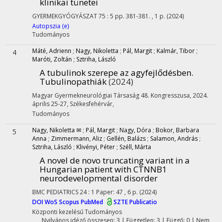
klinikai tünetei
GYERMEKGYÓGYÁSZAT
75
:
5
pp. 381-381. , 1 p.
(2024)
Autopszia (e)
Tudományos
Máté, Adrienn
;
Nagy, Nikoletta
;
Pál, Margit
;
Kalmár, Tibor
;
4
Maróti, Zoltán
;
Sztriha, László
A tubulinok szerepe az agyfejlődésben.
Tubulinopathiák
(2024)
Magyar Gyermekneurológiai Társaság 48. Kongresszusa
,
2024.
április 25-27, Székesfehérvár
,
Tudományos
Nagy, Nikoletta ✉
;
Pál, Margit
;
Nagy, Dóra
;
Bokor, Barbara
5
Anna
;
Zimmermann, Aliz
;
Gellén, Balázs
;
Salamon, András
;
Sztriha, László
;
Klivényi, Péter
;
Széll, Márta
A novel de novo truncating variant in a
Hungarian patient with CTNNB1
neurodevelopmental disorder
BMC PEDIATRICS
24
:
1
Paper: 47 , 6 p.
(2024)
DOI
WoS
Scopus
PubMed
SZTE Publicatio
Központi kezelésű
Tudományos
Nyilvános idéző összesen: 3
| Független: 3 | Függő: 0 | Nem