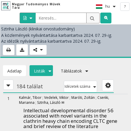
Magyar Tudományos Művek
hu
?
Tára
Sztriha László
(klinikai orvostudomány)
A közlemények nyilvántartása karbantartva 2024. 07. 29-ig.
Az idézők nyilvántartása karbantartva 2024. 07. 29-ig.
Adatlap
Listák
Táblázatok
184 találat
Idézetek száma
Kalmár, Tibor
;
Vedelek, Viktor
;
Maróti, Zoltán
;
Csenki,
1
Marianna
;
Sztriha, László ✉
Intellectual developmental disorder 56
associated with novel variants in the
clathrin heavy chain encoding CLTC gene
and brief review of the literature