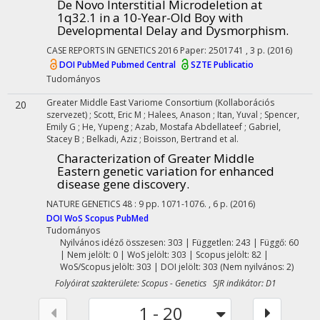
De Novo Interstitial Microdeletion at
1q32.1 in a 10-Year-Old Boy with
Developmental Delay and Dysmorphism.
CASE REPORTS IN GENETICS
2016
Paper: 2501741 , 3 p.
(2016)
DOI
PubMed
Pubmed Central
SZTE Publicatio
Tudományos
Greater Middle East Variome Consortium
(Kollaborációs
20
szervezet)
;
Scott, Eric M
;
Halees, Anason
;
Itan, Yuval
;
Spencer,
Emily G
;
He, Yupeng
;
Azab, Mostafa Abdellateef
;
Gabriel,
Stacey B
;
Belkadi, Aziz
;
Boisson, Bertrand
et al.
Characterization of Greater Middle
Eastern genetic variation for enhanced
disease gene discovery.
NATURE GENETICS
48
:
9
pp. 1071-1076. , 6 p.
(2016)
DOI
WoS
Scopus
PubMed
Tudományos
Nyilvános idéző összesen: 303
| Független: 243 | Függő: 60
| Nem jelölt: 0 | WoS jelölt: 303 | Scopus jelölt: 82 |
WoS/Scopus jelölt: 303 | DOI jelölt: 303 (Nem nyilvános: 2)
Folyóirat szakterülete: Scopus - Genetics SJR indikátor: D1
1 - 20