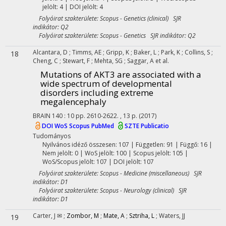
jelölt: 4 | DOI jelölt: 4
Folyóirat szakterülete: Scopus - Genetics (clinical) SJR
indikátor: Q2
Folyóirat szakterülete: Scopus - Genetics SJR indikátor: Q2
Alcantara, D
;
Timms, AE
;
Gripp, K
;
Baker, L
;
Park, K
;
Collins, S
;
18
Cheng, C
;
Stewart, F
;
Mehta, SG
;
Saggar, A
et al.
Mutations of AKT3 are associated with a
wide spectrum of developmental
disorders including extreme
megalencephaly
BRAIN
140
:
10
pp. 2610-2622. , 13 p.
(2017)
DOI
WoS
Scopus
PubMed
SZTE Publicatio
Tudományos
Nyilvános idéző összesen: 107
| Független: 91 | Függő: 16 |
Nem jelölt: 0 | WoS jelölt: 100 | Scopus jelölt: 105 |
WoS/Scopus jelölt: 107 | DOI jelölt: 107
Folyóirat szakterülete: Scopus - Medicine (miscellaneous) SJR
indikátor: D1
Folyóirat szakterülete: Scopus - Neurology (clinical) SJR
indikátor: D1
Carter, J ✉
;
Zombor, M
;
Mate, A
;
Sztriha, L
;
Waters, JJ
19