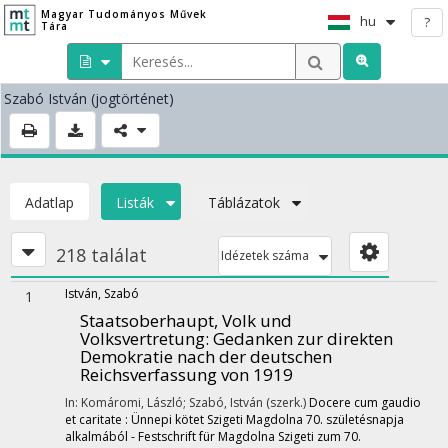
Magyar Tudományos Művek
hu
?
Tára
Szabó István
(jogtörténet)
Adatlap
Listák
Táblázatok
218 találat
Idézetek száma
István, Szabó
1
Staatsoberhaupt, Volk und
Volksvertretung
: Gedanken zur direkten
Demokratie nach der deutschen
Reichsverfassung von 1919
In: Komáromi, László; Szabó, István (szerk.)
Docere cum gaudio
et caritate : Ünnepi kötet Szigeti Magdolna 70. születésnapja
alkalmából - Festschrift für Magdolna Szigeti zum 70.