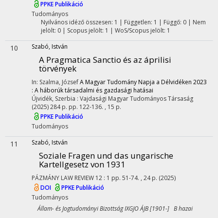
PPKE Publikáció
Tudományos
Nyilvános idéző összesen: 1
| Független: 1 | Függő: 0 | Nem
jelölt: 0 | Scopus jelölt: 1 | WoS/Scopus jelölt: 1
Szabó, István
10
A Pragmatica Sanctio és az áprilisi
törvények
In: Szalma, József
A Magyar Tudomány Napja a Délvidéken 2023
: A háborúk társadalmi és gazdasági hatásai
Újvidék, Szerbia :
Vajdasági Magyar Tudományos Társaság
(2025)
284 p.
pp. 122-136. , 15 p.
PPKE Publikáció
Tudományos
Szabó, István
11
Soziale Fragen und das ungarische
Kartellgesetz von 1931
PÁZMÁNY LAW REVIEW
12
:
1
pp. 51-74. , 24 p.
(2025)
DOI
PPKE Publikáció
Tudományos
Állam- és Jogtudományi Bizottság IXGJO ÁJB [1901-] B hazai