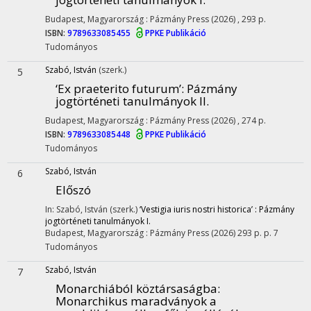
Budapest, Magyarország :
Pázmány Press
(2026)
,
293 p.
ISBN:
9789633085455
PPKE Publikáció
Tudományos
Szabó, István
(szerk.)
5
‘Ex praeterito futurum’
: Pázmány
jogtörténeti tanulmányok II.
Budapest, Magyarország :
Pázmány Press
(2026)
,
274 p.
ISBN:
9789633085448
PPKE Publikáció
Tudományos
Szabó, István
6
Előszó
In: Szabó, István (szerk.)
‘Vestigia iuris nostri historica’ : Pázmány
jogtörténeti tanulmányok I.
Budapest, Magyarország :
Pázmány Press
(2026)
293 p.
p. 7
Tudományos
Szabó, István
7
Monarchiából köztársaságba
:
Monarchikus maradványok a