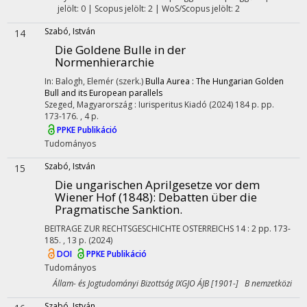
jelölt: 0 | Scopus jelölt: 2 | WoS/Scopus jelölt: 2
Szabó, István
14
Die Goldene Bulle in der
Normenhierarchie
In: Balogh, Elemér (szerk.)
Bulla Aurea : The Hungarian Golden
Bull and its European parallels
Szeged, Magyarország :
Iurisperitus Kiadó
(2024)
184 p.
pp.
173-176. , 4 p.
PPKE Publikáció
Tudományos
Szabó, István
15
Die ungarischen Aprilgesetze vor dem
Wiener Hof (1848)
: Debatten über die
Pragmatische Sanktion.
BEITRAGE ZUR RECHTSGESCHICHTE OSTERREICHS
14
:
2
pp. 173-
185. , 13 p.
(2024)
DOI
PPKE Publikáció
Tudományos
Állam- és Jogtudományi Bizottság IXGJO ÁJB [1901-] B nemzetközi
Szabó, István