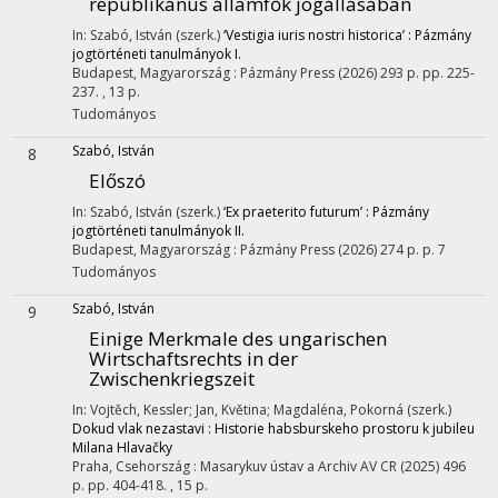
republikánus államfők jogállásában
In: Szabó, István (szerk.)
‘Vestigia iuris nostri historica’ : Pázmány
jogtörténeti tanulmányok I.
Budapest, Magyarország :
Pázmány Press
(2026)
293 p.
pp. 225-
237. , 13 p.
Tudományos
Szabó, István
8
Előszó
In: Szabó, István (szerk.)
‘Ex praeterito futurum’ : Pázmány
jogtörténeti tanulmányok II.
Budapest, Magyarország :
Pázmány Press
(2026)
274 p.
p. 7
Tudományos
Szabó, István
9
Einige Merkmale des ungarischen
Wirtschaftsrechts in der
Zwischenkriegszeit
In: Vojtěch, Kessler; Jan, Květina; Magdaléna, Pokorná (szerk.)
Dokud vlak nezastavi : Historie habsburskeho prostoru k jubileu
Milana Hlavačky
Praha, Csehország :
Masarykuv ústav a Archiv AV CR
(2025)
496
p.
pp. 404-418. , 15 p.