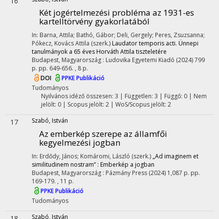
16
Két jogértelmezési probléma az 1931-es
kartelltörvény gyakorlatából
In: Barna, Attila; Bathó, Gábor; Deli, Gergely; Peres, Zsuzsanna;
Pókecz, Kovács Attila (szerk.)
Laudator temporis acti. Ünnepi
tanulmányok a 65 éves Horváth Attila tiszteletére
Budapest, Magyarország :
Ludovika Egyetemi Kiadó
(2024)
799
p.
pp. 649-656. , 8 p.
DOI
PPKE Publikáció
Tudományos
Nyilvános idéző összesen: 3
| Független: 3 | Függő: 0 | Nem
jelölt: 0 | Scopus jelölt: 2 | WoS/Scopus jelölt: 2
Szabó, István
17
Az emberkép szerepe az államfői
kegyelmezési jogban
In: Erdődy, János; Komáromi, László (szerk.)
„Ad imaginem et
similitudinem nostram” : Emberkép a jogban
Budapest, Magyarország :
Pázmány Press
(2024)
1,087 p.
pp.
169-179. , 11 p.
PPKE Publikáció
Tudományos
Szabó, István
18