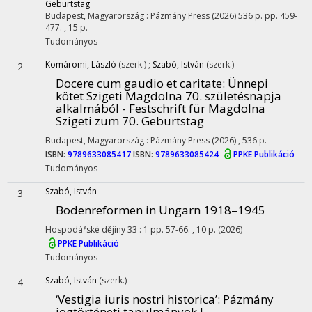
Geburtstag
Budapest, Magyarország :
Pázmány Press
(2026)
536 p.
pp. 459-
477. , 15 p.
Tudományos
Komáromi, László
(szerk.)
;
Szabó, István
(szerk.)
2
Docere cum gaudio et caritate
: Ünnepi
kötet Szigeti Magdolna 70. születésnapja
alkalmából - Festschrift für Magdolna
Szigeti zum 70. Geburtstag
Budapest, Magyarország :
Pázmány Press
(2026)
,
536 p.
ISBN:
9789633085417
ISBN:
9789633085424
PPKE Publikáció
Tudományos
Szabó, István
3
Bodenreformen in Ungarn 1918–1945
Hospodářské dějiny
33
:
1
pp. 57-66. , 10 p.
(2026)
PPKE Publikáció
Tudományos
Szabó, István
(szerk.)
4
‘Vestigia iuris nostri historica’
: Pázmány
jogtörténeti tanulmányok I.