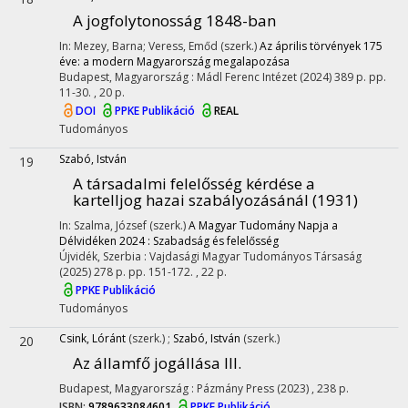
A jogfolytonosság 1848-ban
In: Mezey, Barna; Veress, Emőd (szerk.)
Az április törvények 175
éve: a modern Magyarország megalapozása
Budapest, Magyarország :
Mádl Ferenc Intézet
(2024)
389 p.
pp.
11-30. , 20 p.
DOI
PPKE Publikáció
REAL
Tudományos
Szabó, István
19
A társadalmi felelősség kérdése a
kartelljog hazai szabályozásánál (1931)
In: Szalma, József (szerk.)
A Magyar Tudomány Napja a
Délvidéken 2024 : Szabadság és felelősség
Újvidék, Szerbia :
Vajdasági Magyar Tudományos Társaság
(2025)
278 p.
pp. 151-172. , 22 p.
PPKE Publikáció
Tudományos
Csink, Lóránt
(szerk.)
;
Szabó, István
(szerk.)
20
Az államfő jogállása III.
Budapest, Magyarország :
Pázmány Press
(2023)
,
238 p.
ISBN:
9789633084601
PPKE Publikáció