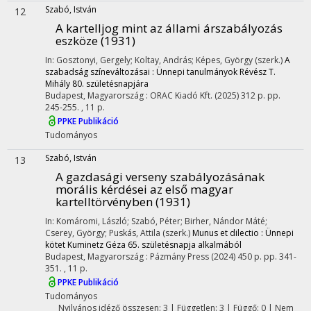
Szabó, István
12
A kartelljog mint az állami árszabályozás
eszköze (1931)
In: Gosztonyi, Gergely; Koltay, András; Képes, György (szerk.)
A
szabadság színeváltozásai : Ünnepi tanulmányok Révész T.
Mihály 80. születésnapjára
Budapest, Magyarország :
ORAC Kiadó Kft.
(2025)
312 p.
pp.
245-255. , 11 p.
PPKE Publikáció
Tudományos
Szabó, István
13
A gazdasági verseny szabályozásának
morális kérdései az első magyar
kartelltörvényben (1931)
In: Komáromi, László; Szabó, Péter; Birher, Nándor Máté;
Cserey, György; Puskás, Attila (szerk.)
Munus et dilectio : Ünnepi
kötet Kuminetz Géza 65. születésnapja alkalmából
Budapest, Magyarország :
Pázmány Press
(2024)
450 p.
pp. 341-
351. , 11 p.
PPKE Publikáció
Tudományos
Nyilvános idéző összesen: 3
| Független: 3 | Függő: 0 | Nem