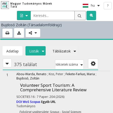
Magyar Tudományos Művek
hu
?
Tára
Bujdosó Zoltán
(Társadalomföldrajz)
Adatlap
Listák
Táblázatok
375 találat
Idézetek száma
Abou-Warda, Renato
;
Kiss, Peter
;
Fekete-Farkas, Maria
;
1
Bujdosó, Zoltán
Volunteer Sport Tourism: A
Comprehensive Literature Review
SOCIETIES
16
:
7
Paper: 204
(2026)
DOI
WoS
Scopus
Egyéb URL
Tudományos
Folyóirat szakterülete: Scopus - Social Sciences