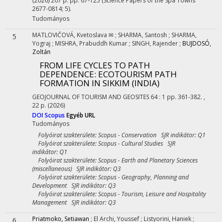
(2026)
207 p.
pp. 67-125 (Science Papers of the Spa Towns
2677-0814; 5).
Tudományos
MATLOVIČOVÁ, Kvetoslava ✉
;
SHARMA, Santosh
;
SHARMA,
5
Yograj
;
MISHRA, Prabuddh Kumar
;
SINGH, Rajender
;
BUJDOSÓ,
Zoltán
FROM LIFE CYCLES TO PATH
DEPENDENCE: ECOTOURISM PATH
FORMATION IN SIKKIM (INDIA)
GEOJOURNAL OF TOURISM AND GEOSITES
64
:
1
pp. 361-382. ,
22 p.
(2026)
DOI
Scopus
Egyéb URL
Tudományos
Folyóirat szakterülete: Scopus - Conservation SJR indikátor: Q1
Folyóirat szakterülete: Scopus - Cultural Studies SJR
indikátor: Q1
Folyóirat szakterülete: Scopus - Earth and Planetary Sciences
(miscellaneous) SJR indikátor: Q3
Folyóirat szakterülete: Scopus - Geography, Planning and
Development SJR indikátor: Q3
Folyóirat szakterülete: Scopus - Tourism, Leisure and Hospitality
Management SJR indikátor: Q3
Priatmoko, Setiawan
;
El Archi, Youssef
;
Listyorini, Haniek
;
6