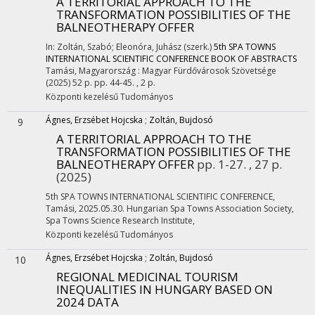
A TERRITORIAL APPROACH TO THE
TRANSFORMATION POSSIBILITIES OF THE
BALNEOTHERAPY OFFER
In: Zoltán, Szabó; Eleonóra, Juhász (szerk.)
5th SPA TOWNS
INTERNATIONAL SCIENTIFIC CONFERENCE BOOK OF ABSTRACTS
Tamási, Magyarország :
Magyar Fürdővárosok Szövetsége
(2025)
52 p.
pp. 44-45. , 2 p.
Központi kezelésű
Tudományos
Ágnes, Erzsébet Hojcska
;
Zoltán, Bujdosó
9
A TERRITORIAL APPROACH TO THE
TRANSFORMATION POSSIBILITIES OF THE
BALNEOTHERAPY OFFER
pp. 1-27. , 27 p.
(2025)
5th SPA TOWNS INTERNATIONAL SCIENTIFIC CONFERENCE
,
Tamási, 2025.05.30. Hungarian Spa Towns Association Society,
Spa Towns Science Research Institute
,
Központi kezelésű
Tudományos
Ágnes, Erzsébet Hojcska
;
Zoltán, Bujdosó
10
REGIONAL MEDICINAL TOURISM
INEQUALITIES IN HUNGARY BASED ON
2024 DATA