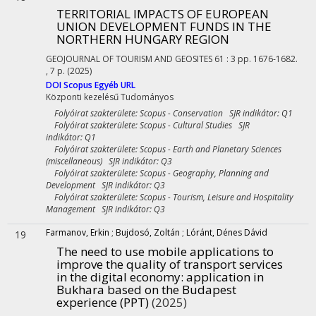
TERRITORIAL IMPACTS OF EUROPEAN
UNION DEVELOPMENT FUNDS IN THE
NORTHERN HUNGARY REGION
GEOJOURNAL OF TOURISM AND GEOSITES
61
:
3
pp. 1676-1682.
, 7 p.
(2025)
DOI
Scopus
Egyéb URL
Központi kezelésű
Tudományos
Folyóirat szakterülete: Scopus - Conservation SJR indikátor: Q1
Folyóirat szakterülete: Scopus - Cultural Studies SJR
indikátor: Q1
Folyóirat szakterülete: Scopus - Earth and Planetary Sciences
(miscellaneous) SJR indikátor: Q3
Folyóirat szakterülete: Scopus - Geography, Planning and
Development SJR indikátor: Q3
Folyóirat szakterülete: Scopus - Tourism, Leisure and Hospitality
Management SJR indikátor: Q3
Farmanov, Erkin
;
Bujdosó, Zoltán
;
Lóránt, Dénes Dávid
19
The need to use mobile applications to
improve the quality of transport services
in the digital economy: application in
Bukhara based on the Budapest
experience (PPT)
(2025)