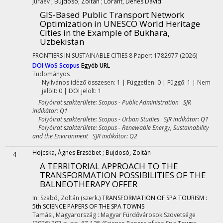
Juraev
;
Bujdosó, Zoltán
;
Lóránt, Dénes Dávid
GIS-Based Public Transport Network
Optimization in UNESCO World Heritage
Cities in the Example of Bukhara,
Uzbekistan
FRONTIERS IN SUSTAINABLE CITIES
8
Paper: 1782977
(2026)
DOI
WoS
Scopus
Egyéb URL
Tudományos
Nyilvános idéző összesen: 1
| Független: 0 | Függő: 1 | Nem
jelölt: 0 | DOI jelölt: 1
Folyóirat szakterülete: Scopus - Public Administration SJR
indikátor: Q1
Folyóirat szakterülete: Scopus - Urban Studies SJR indikátor: Q1
Folyóirat szakterülete: Scopus - Renewable Energy, Sustainability
and the Environment SJR indikátor: Q2
Hojcska, Ágnes Erzsébet
;
Bujdosó, Zoltán
4
A TERRITORIAL APPROACH TO THE
TRANSFORMATION POSSIBILITIES OF THE
BALNEOTHERAPY OFFER
In: Szabó, Zoltán (szerk.)
TRANSFORMATION OF SPA TOURISM :
5th SCIENCE PAPERS OF THE SPA TOWNS
Tamási, Magyarország :
Magyar Fürdővárosok Szövetsége