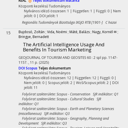
REAL
Teljes dokumentum
Matarka
Központi kezelésű
Tudományos
Nyilvános idéző összesen: 1
| Független: 1 | Függő: 0 | Nem
jelölt: 0 | DOI jelölt: 1
Regionális Tudományok Bizottsága IXGJO RTB [1901-] C hazai
Bujdosó, Zoltán
;
Vida, Noémi
;
Máté, Balázs
;
Nagy, Kornél ✉
;
15
Bringye, Bernadett
The Artificial Intelligence Usage And
Benefits In Tourism Marketing
GEOJOURNAL OF TOURISM AND GEOSITES
60
:
2 spl
pp. 1147-
1157. , 11 p.
(2025)
DOI
Scopus
Teljes dokumentum
Központi kezelésű
Tudományos
Nyilvános idéző összesen: 12
| Független: 12 | Függő: 0 |
Nem jelölt: 0 | Scopus jelölt: 2 | WoS/Scopus jelölt: 2 | DOI
jelölt: 11
Folyóirat szakterülete: Scopus - Conservation SJR indikátor: Q1
Folyóirat szakterülete: Scopus - Cultural Studies SJR
indikátor: Q1
Folyóirat szakterülete: Scopus - Earth and Planetary Sciences
(miscellaneous) SJR indikátor: Q3
Folyóirat szakterülete: Scopus - Geography, Planning and
Development SJR indikátor: Q3