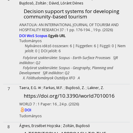
Bujdosó, Zoltán
;
Dávid, Lóránt Dénes
Decision support systems for developing
community-based tourism
ANATOLIA: AN INTERNATIONAL JOURNAL OF TOURISM AND
HOSPITALITY RESEARCH
37
:
1
pp. 176-194. , 19 p.
(2026)
DOI
WoS
Scopus
Egyéb URL
Tudományos
Nyilvános idéző összesen: 6
| Független: 6 | Függő: 0 | Nem
jelölt: 0 | DOI jelölt: 6
Folyóirat szakterülete: Scopus - Earth-Surface Processes SJR
indikátor: Q2
Folyóirat szakterülete: Scopus - Geography, Planning and
Development SJR indikátor: Q2
X. Földtudományok Osztálya XFO A
Taera, E.G. ✉
;
Farkas, M.F.
;
Bujdosó, Z.
;
Lakner, Z.
7
https://doi.org/10.3390/world7010016
WORLD
7
:
1
Paper: 16 , 24 p.
(2026)
DOI
Tudományos
Ágnes, Erzsébet Hojcska
;
Zoltán, Bujdosó
8