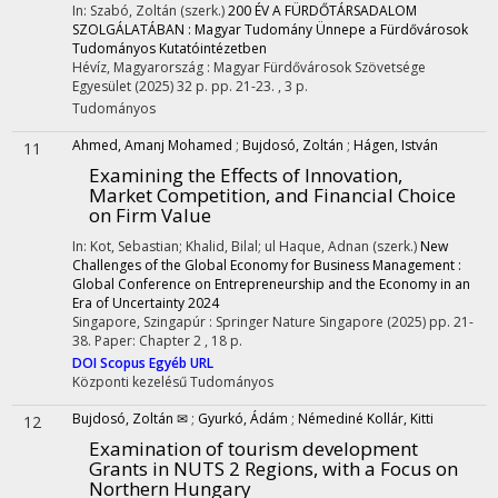
In: Szabó, Zoltán (szerk.)
200 ÉV A FÜRDŐTÁRSADALOM
SZOLGÁLATÁBAN : Magyar Tudomány Ünnepe a Fürdővárosok
Tudományos Kutatóintézetben
Hévíz, Magyarország :
Magyar Fürdővárosok Szövetsége
Egyesület
(2025)
32 p.
pp. 21-23. , 3 p.
Tudományos
Ahmed, Amanj Mohamed
;
Bujdosó, Zoltán
;
Hágen, István
11
Examining the Effects of Innovation,
Market Competition, and Financial Choice
on Firm Value
In: Kot, Sebastian; Khalid, Bilal; ul Haque, Adnan (szerk.)
New
Challenges of the Global Economy for Business Management :
Global Conference on Entrepreneurship and the Economy in an
Era of Uncertainty 2024
Singapore, Szingapúr :
Springer Nature Singapore
(2025)
pp. 21-
38. Paper: Chapter 2 , 18 p.
DOI
Scopus
Egyéb URL
Központi kezelésű
Tudományos
Bujdosó, Zoltán ✉
;
Gyurkó, Ádám
;
Némediné Kollár, Kitti
12
Examination of tourism development
Grants in NUTS 2 Regions, with a Focus on
Northern Hungary