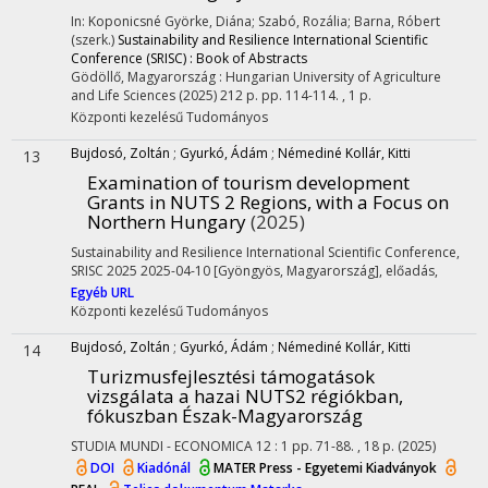
In: Koponicsné Györke, Diána; Szabó, Rozália; Barna, Róbert
(szerk.)
Sustainability and Resilience International Scientific
Conference (SRISC) : Book of Abstracts
Gödöllő, Magyarország :
Hungarian University of Agriculture
and Life Sciences
(2025)
212 p.
pp. 114-114. , 1 p.
Központi kezelésű
Tudományos
Bujdosó, Zoltán
;
Gyurkó, Ádám
;
Némediné Kollár, Kitti
13
Examination of tourism development
Grants in NUTS 2 Regions, with a Focus on
Northern Hungary
(2025)
Sustainability and Resilience International Scientific Conference,
SRISC 2025 2025-04-10 [Gyöngyös, Magyarország]
,
előadás
,
Egyéb URL
Központi kezelésű
Tudományos
Bujdosó, Zoltán
;
Gyurkó, Ádám
;
Némediné Kollár, Kitti
14
Turizmusfejlesztési támogatások
vizsgálata a hazai NUTS2 régiókban,
fókuszban Észak-Magyarország
STUDIA MUNDI - ECONOMICA
12
:
1
pp. 71-88. , 18 p.
(2025)
DOI
Kiadónál
MATER Press - Egyetemi Kiadványok