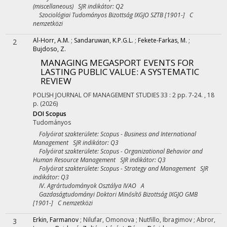
(miscellaneous) SJR indikátor: Q2
Szociológiai Tudományos Bizottság IXGJO SZTB [1901-] C
nemzetközi
Al-Horr, A.M.
;
Sandaruwan, K.P.G.L.
;
Fekete-Farkas, M.
;
2
Bujdoso, Z.
MANAGING MEGASPORT EVENTS FOR
LASTING PUBLIC VALUE: A SYSTEMATIC
REVIEW
POLISH JOURNAL OF MANAGEMENT STUDIES
33
:
2
pp. 7-24. , 18
p.
(2026)
DOI
Scopus
Tudományos
Folyóirat szakterülete: Scopus - Business and International
Management SJR indikátor: Q3
Folyóirat szakterülete: Scopus - Organizational Behavior and
Human Resource Management SJR indikátor: Q3
Folyóirat szakterülete: Scopus - Strategy and Management SJR
indikátor: Q3
IV. Agrártudományok Osztálya IVAO A
Gazdaságtudományi Doktori Minősítő Bizottság IXGJO GMB
[1901-] C nemzetközi
Erkin, Farmanov
;
Nilufar, Omonova
;
Nutfillo, Ibragimov
;
Abror,
3