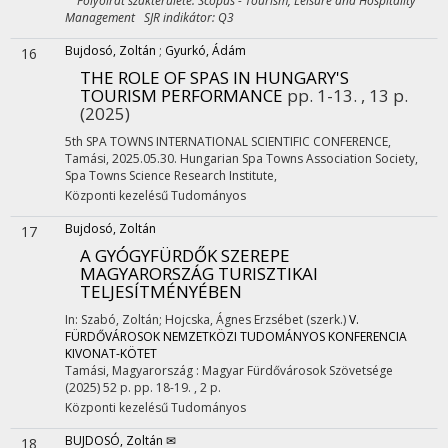
Folyóirat szakterülete: Scopus - Tourism, Leisure and Hospitality
Management SJR indikátor: Q3
Bujdosó, Zoltán
;
Gyurkó, Ádám
16
THE ROLE OF SPAS IN HUNGARY'S
TOURISM PERFORMANCE
pp. 1-13. , 13 p.
(2025)
5th SPA TOWNS INTERNATIONAL SCIENTIFIC CONFERENCE
,
Tamási, 2025.05.30. Hungarian Spa Towns Association Society,
Spa Towns Science Research Institute
,
Központi kezelésű
Tudományos
Bujdosó, Zoltán
17
A GYÓGYFÜRDŐK SZEREPE
MAGYARORSZÁG TURISZTIKAI
TELJESÍTMÉNYÉBEN
In: Szabó, Zoltán; Hojcska, Ágnes Erzsébet (szerk.)
V.
FÜRDŐVÁROSOK NEMZETKÖZI TUDOMÁNYOS KONFERENCIA
KIVONAT-KÖTET
Tamási, Magyarország :
Magyar Fürdővárosok Szövetsége
(2025)
52 p.
pp. 18-19. , 2 p.
Központi kezelésű
Tudományos
BUJDOSÓ, Zoltán ✉
18