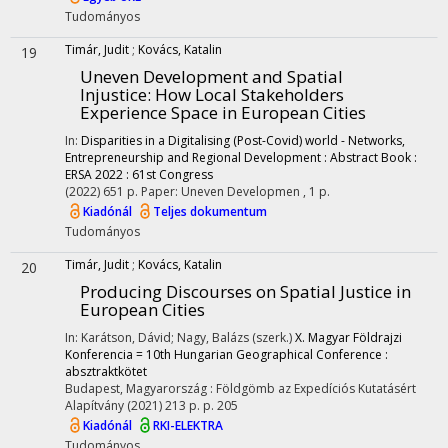
Tudományos
Timár, Judit
;
Kovács, Katalin
19
Uneven Development and Spatial
Injustice: How Local Stakeholders
Experience Space in European Cities
In:
Disparities in a Digitalising (Post-Covid) world - Networks,
Entrepreneurship and Regional Development : Abstract Book :
ERSA 2022 : 61st Congress
(2022)
651 p.
Paper: Uneven Developmen , 1 p.
Kiadónál
Teljes dokumentum
Tudományos
Timár, Judit
;
Kovács, Katalin
20
Producing Discourses on Spatial Justice in
European Cities
In: Karátson, Dávid; Nagy, Balázs (szerk.)
X. Magyar Földrajzi
Konferencia = 10th Hungarian Geographical Conference :
absztraktkötet
Budapest, Magyarország :
Földgömb az Expedíciós Kutatásért
Alapítvány
(2021)
213 p.
p. 205
Kiadónál
RKI-ELEKTRA
Tudományos