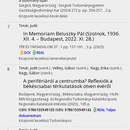
a tudomány útján
Szeged, Magyarország :
Szegedi Tudományegyetem
Gazdaságtudományi Kar
(2024)
272 p.
pp. 256-257. , 2 p.
Központi kezelésű
Közérdekű
Timár, Judit
7
In Memoriam Beluszky Pál (Szolnok, 1936.
XII. 4. – Budapest, 2022. XI. 28.)
TÉR ÉS TÁRSADALOM
37
:
1
pp. 157-161. , 5 p.
(2023)
DOI
REAL
Központi kezelésű
Ismeretterjesztő
Timár, Judit
(szerk.)
;
Velkey, Gábor
(szerk.)
;
Nagy, Erika
(szerk.)
;
8
Nagy, Gábor
(szerk.)
A perifériáról a centrumba? Reflexiók a
békéscsabai térkutatások ötven évéről
Budapest, Magyarország ,
Békéscsaba, Magyarország :
HUN-
REN Közgazdaság- és Regionális Tudományi Kutatóközpont,
Regionális Kutatások Intézete
(2023)
,
105 p.
ISBN:
9786155949135
ISBN:
9786155949142
REAL
Teljes
dokumentum
Központi kezelésű
Tudományos