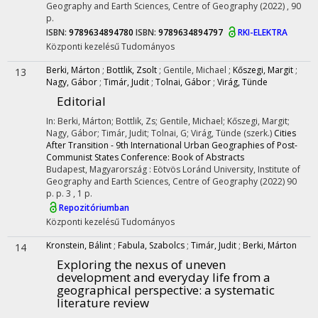
Geography and Earth Sciences, Centre of Geography
(2022)
,
90
p.
ISBN:
9789634894780
ISBN:
9789634894797
RKI-ELEKTRA
Központi kezelésű
Tudományos
Berki, Márton
;
Bottlik, Zsolt
;
Gentile, Michael
;
Kőszegi, Margit
;
13
Nagy, Gábor
;
Timár, Judit
;
Tolnai, Gábor
;
Virág, Tünde
Editorial
In: Berki, Márton; Bottlik, Zs; Gentile, Michael; Kőszegi, Margit;
Nagy, Gábor; Timár, Judit; Tolnai, G; Virág, Tünde (szerk.)
Cities
After Transition - 9th International Urban Geographies of Post-
Communist States Conference: Book of Abstracts
Budapest, Magyarország :
Eötvös Loránd University, Institute of
Geography and Earth Sciences, Centre of Geography
(2022)
90
p.
p. 3 , 1 p.
Repozitóriumban
Központi kezelésű
Tudományos
Kronstein, Bálint
;
Fabula, Szabolcs
;
Timár, Judit
;
Berki, Márton
14
Exploring the nexus of uneven
development and everyday life from a
geographical perspective: a systematic
literature review