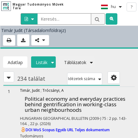
Magyar Tudományos Művek
hu
?
Tára
Timár Judit
(Társadalomföldrajz)
Adatlap
Listák
Táblázatok
234 találat
Idézetek száma
Timár, Judit
;
Trócsányi, A
1
Political economy and everyday practices
behind gentrification in working-class
urban neighbourhoods
HUNGARIAN GEOGRAPHICAL BULLETIN (2009-)
75
:
2
pp. 143-
164. , 22 p.
(2026)
DOI
WoS
Scopus
Egyéb URL
Teljes dokumentum
Tudományos