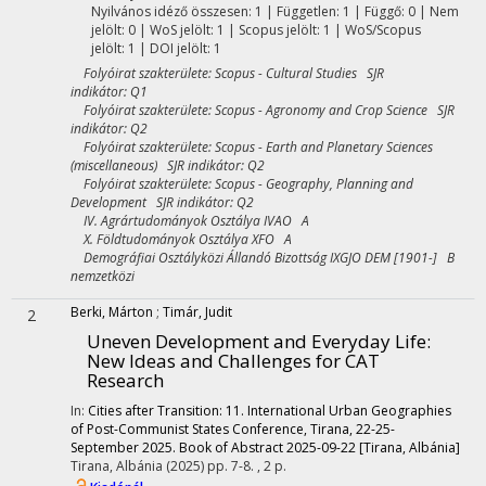
Nyilvános idéző összesen: 1
| Független: 1 | Függő: 0 | Nem
jelölt: 0 | WoS jelölt: 1 | Scopus jelölt: 1 | WoS/Scopus
jelölt: 1 | DOI jelölt: 1
Folyóirat szakterülete: Scopus - Cultural Studies SJR
indikátor: Q1
Folyóirat szakterülete: Scopus - Agronomy and Crop Science SJR
indikátor: Q2
Folyóirat szakterülete: Scopus - Earth and Planetary Sciences
(miscellaneous) SJR indikátor: Q2
Folyóirat szakterülete: Scopus - Geography, Planning and
Development SJR indikátor: Q2
IV. Agrártudományok Osztálya IVAO A
X. Földtudományok Osztálya XFO A
Demográfiai Osztályközi Állandó Bizottság IXGJO DEM [1901-] B
nemzetközi
Berki, Márton
;
Timár, Judit
2
Uneven Development and Everyday Life:
New Ideas and Challenges for CAT
Research
In:
Cities after Transition: 11. International Urban Geographies
of Post-Communist States Conference, Tirana, 22-25-
September 2025. Book of Abstract 2025-09-22 [Tirana, Albánia]
Tirana, Albánia
(2025)
pp. 7-8. , 2 p.