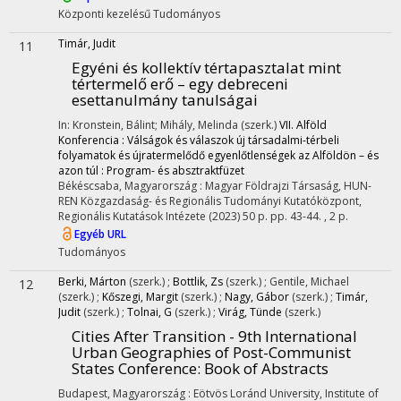
Központi kezelésű
Tudományos
Timár, Judit
11
Egyéni és kollektív tértapasztalat mint
tértermelő erő – egy debreceni
esettanulmány tanulságai
In: Kronstein, Bálint; Mihály, Melinda (szerk.)
VII. Alföld
Konferencia : Válságok és válaszok új társadalmi-térbeli
folyamatok és újratermelődő egyenlőtlenségek az Alföldön – és
azon túl : Program- és absztraktfüzet
Békéscsaba, Magyarország :
Magyar Földrajzi Társaság
,
HUN-
REN Közgazdaság- és Regionális Tudományi Kutatóközpont,
Regionális Kutatások Intézete
(2023)
50 p.
pp. 43-44. , 2 p.
Egyéb URL
Tudományos
Berki, Márton
(szerk.)
;
Bottlik, Zs
(szerk.)
;
Gentile, Michael
12
(szerk.)
;
Kőszegi, Margit
(szerk.)
;
Nagy, Gábor
(szerk.)
;
Timár,
Judit
(szerk.)
;
Tolnai, G
(szerk.)
;
Virág, Tünde
(szerk.)
Cities After Transition - 9th International
Urban Geographies of Post-Communist
States Conference: Book of Abstracts
Budapest, Magyarország :
Eötvös Loránd University, Institute of