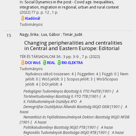
In:
Social Dynamics in the post - Covid age. Inequalities,
integration, migration in regional, urban and rural context
(2022)
77 p.
p. 12 , 1 p.
Kiadónál
Tudományos
Nagy, Erika
;
Lux, Gábor
;
Timár, Judit
15
Changing peripheralities and centralities
in Central and Eastern Europe: Editorial
TÉR ÉS TÁRSADALOM
36
:
3
pp. 3-9. , 7 p.
(2022)
DOI
WoS
REAL
RKI-ELEKTRA
Tudományos
Nyilvános idéző összesen: 4
| Független: 4 | Függő: 0 | Nem
jelölt: 0 | WoS jelölt: 3 | Scopus jelölt: 3 | WoS/Scopus
jelölt: 4 | DOI jelölt: 4
Pedagógiai Tudományos Bizottság II. FTO PedTB [1901-] A
Történettudományi Bizottság II. FTO TTB [1901-] A
X. Földtudományok Osztálya XFO A
Demográfiai Osztályközi Állandó Bizottság IXGJO DEM [1901-] A
hazai
Nemzetközi és Fejlődéstanulmányok Doktori Bizottság IXGJO NFDB
[1901-] A hazai
Politikatudományi Bizottság IXGJO PTB [1901-] A hazai
Regionális Tudományok Bizottsága IXGJO RTB [1901-] A hazai