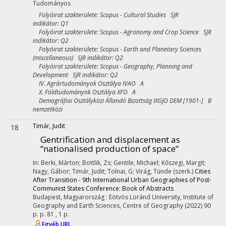
Tudományos
Folyóirat szakterülete: Scopus - Cultural Studies SJR
indikátor: Q1
Folyóirat szakterülete: Scopus - Agronomy and Crop Science SJR
indikátor: Q2
Folyóirat szakterülete: Scopus - Earth and Planetary Sciences
(miscellaneous) SJR indikátor: Q2
Folyóirat szakterülete: Scopus - Geography, Planning and
Development SJR indikátor: Q2
IV. Agrártudományok Osztálya IVAO A
X. Földtudományok Osztálya XFO A
Demográfiai Osztályközi Állandó Bizottság IXGJO DEM [1901-] B
nemzetközi
Timár, Judit
18
Gentrification and displacement as
“nationalised production of space”
In: Berki, Márton; Bottlik, Zs; Gentile, Michael; Kőszegi, Margit;
Nagy, Gábor; Timár, Judit; Tolnai, G; Virág, Tünde (szerk.)
Cities
After Transition - 9th International Urban Geographies of Post-
Communist States Conference: Book of Abstracts
Budapest, Magyarország :
Eötvös Loránd University, Institute of
Geography and Earth Sciences, Centre of Geography
(2022)
90
p.
p. 81 , 1 p.
Egyéb URL