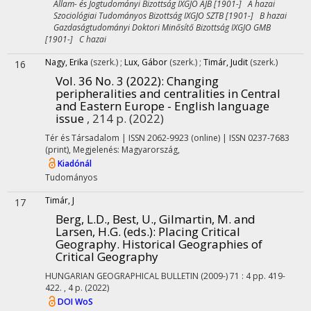
Állam- és Jogtudományi Bizottság IXGJO ÁJB [1901-] A hazai
Szociológiai Tudományos Bizottság IXGJO SZTB [1901-] B hazai
Gazdaságtudományi Doktori Minősítő Bizottság IXGJO GMB
[1901-] C hazai
Nagy, Erika
(szerk.)
;
Lux, Gábor
(szerk.)
;
Timár, Judit
(szerk.)
16
Vol. 36 No. 3 (2022): Changing
peripheralities and centralities in Central
and Eastern Europe - English language
issue
, 214 p.
(2022)
Tér és Társadalom | ISSN 2062-9923 (online) | ISSN 0237-7683
(print)
,
Megjelenés: Magyarország,
Kiadónál
Tudományos
Timár, J
17
Berg, L.D., Best, U., Gilmartin, M. and
Larsen, H.G. (eds.): Placing Critical
Geography. Historical Geographies of
Critical Geography
HUNGARIAN GEOGRAPHICAL BULLETIN (2009-)
71
:
4
pp. 419-
422. , 4 p.
(2022)
DOI
WoS