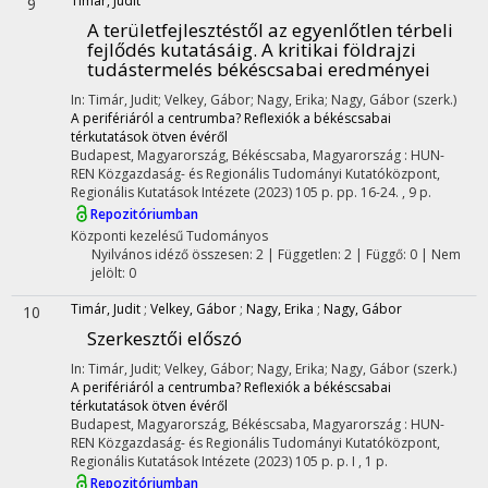
Timár, Judit
9
A területfejlesztéstől az egyenlőtlen térbeli
fejlődés kutatásáig. A kritikai földrajzi
tudástermelés békéscsabai eredményei
In: Timár, Judit; Velkey, Gábor; Nagy, Erika; Nagy, Gábor (szerk.)
A perifériáról a centrumba? Reflexiók a békéscsabai
térkutatások ötven évéről
Budapest, Magyarország,
Békéscsaba, Magyarország :
HUN-
REN Közgazdaság- és Regionális Tudományi Kutatóközpont,
Regionális Kutatások Intézete
(2023)
105 p.
pp. 16-24. , 9 p.
Repozitóriumban
Központi kezelésű
Tudományos
Nyilvános idéző összesen: 2
| Független: 2 | Függő: 0 | Nem
jelölt: 0
Timár, Judit
;
Velkey, Gábor
;
Nagy, Erika
;
Nagy, Gábor
10
Szerkesztői előszó
In: Timár, Judit; Velkey, Gábor; Nagy, Erika; Nagy, Gábor (szerk.)
A perifériáról a centrumba? Reflexiók a békéscsabai
térkutatások ötven évéről
Budapest, Magyarország,
Békéscsaba, Magyarország :
HUN-
REN Közgazdaság- és Regionális Tudományi Kutatóközpont,
Regionális Kutatások Intézete
(2023)
105 p.
p. I , 1 p.
Repozitóriumban