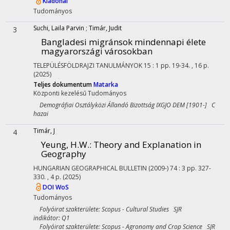
Kiadónál
Tudományos
Suchi, Laila Parvin
;
Timár, Judit
3
Bangladesi migránsok mindennapi élete
magyarországi városokban
TELEPÜLÉSFÖLDRAJZI TANULMÁNYOK
15
:
1
pp. 19-34. , 16 p.
(2025)
Teljes dokumentum
Matarka
Központi kezelésű
Tudományos
Demográfiai Osztályközi Állandó Bizottság IXGJO DEM [1901-] C
hazai
Timár, J
4
Yeung, H.W.: Theory and Explanation in
Geography
HUNGARIAN GEOGRAPHICAL BULLETIN (2009-)
74
:
3
pp. 327-
330. , 4 p.
(2025)
DOI
WoS
Tudományos
Folyóirat szakterülete: Scopus - Cultural Studies SJR
indikátor: Q1
Folyóirat szakterülete: Scopus - Agronomy and Crop Science SJR