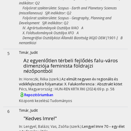
indikátor: Q2
Folyóirat szakterülete: Scopus - Earth and Planetary Sciences
(miscellaneous) SJR indikátor: Q2
Folyóirat szakterülete: Scopus - Geography, Planning and
Development SJR indikátor: Q2
IV. Agrártudományok Osztálya IVAO A
X. Földtudományok Osztálya XFO A
Demográfiai Osztályközi Állandó Bizottság IXGJO DEM [1901-] B
nemzetközi
Timár, Judit
5
Az egyenlőtlen térbeli fejlődés falu-város
dimenziója feminista földrajzi
nézőpontból
In: Horeczki, Réka (szerk.)
Az elmúlt negyven év regionális és
vidékfejlesztési folyamatai: X. Falukonferencia : Absztrakt kötet
Pécs, Magyarország :
HUN-REN KRTK RKI
(2024)
69 p.
p. 58
Repozitóriumban
Központi kezelésű
Tudományos
Timár, Judit
6
"Kedves Imre!"
In: Lengyel, Balázs; Vas, Zsófia (szerk.)
Lengyel Imre 70 – egy élet