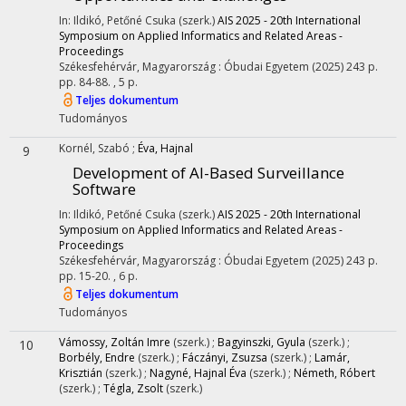
In: Ildikó, Petőné Csuka (szerk.)
AIS 2025 - 20th International
Symposium on Applied Informatics and Related Areas -
Proceedings
Székesfehérvár, Magyarország :
Óbudai Egyetem
(2025)
243 p.
pp. 84-88. , 5 p.
Teljes dokumentum
Tudományos
Kornél, Szabó
;
Éva, Hajnal
9
Development of AI-Based Surveillance
Software
In: Ildikó, Petőné Csuka (szerk.)
AIS 2025 - 20th International
Symposium on Applied Informatics and Related Areas -
Proceedings
Székesfehérvár, Magyarország :
Óbudai Egyetem
(2025)
243 p.
pp. 15-20. , 6 p.
Teljes dokumentum
Tudományos
Vámossy, Zoltán Imre
(szerk.)
;
Bagyinszki, Gyula
(szerk.)
;
10
Borbély, Endre
(szerk.)
;
Fáczányi, Zsuzsa
(szerk.)
;
Lamár,
Krisztián
(szerk.)
;
Nagyné, Hajnal Éva
(szerk.)
;
Németh, Róbert
(szerk.)
;
Tégla, Zsolt
(szerk.)