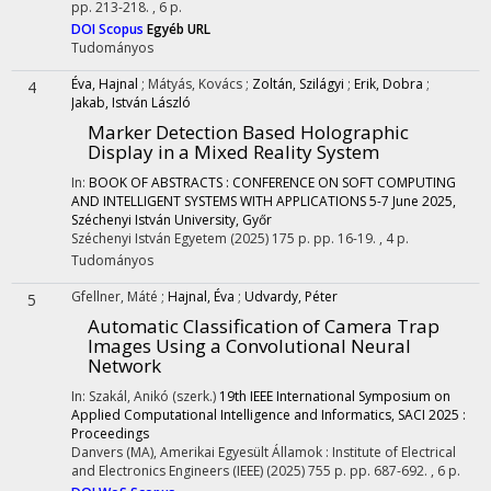
pp. 213-218. , 6 p.
DOI
Scopus
Egyéb URL
Tudományos
Éva, Hajnal
;
Mátyás, Kovács
;
Zoltán, Szilágyi
;
Erik, Dobra
;
4
Jakab, István László
Marker Detection Based Holographic
Display in a Mixed Reality System
In:
BOOK OF ABSTRACTS : CONFERENCE ON SOFT COMPUTING
AND INTELLIGENT SYSTEMS WITH APPLICATIONS 5-7 June 2025,
Széchenyi István University, Győr
Széchenyi István Egyetem
(2025)
175 p.
pp. 16-19. , 4 p.
Tudományos
Gfellner, Máté
;
Hajnal, Éva
;
Udvardy, Péter
5
Automatic Classification of Camera Trap
Images Using a Convolutional Neural
Network
In: Szakál, Anikó (szerk.)
19th IEEE International Symposium on
Applied Computational Intelligence and Informatics, SACI 2025 :
Proceedings
Danvers (MA), Amerikai Egyesült Államok :
Institute of Electrical
and Electronics Engineers (IEEE)
(2025)
755 p.
pp. 687-692. , 6 p.