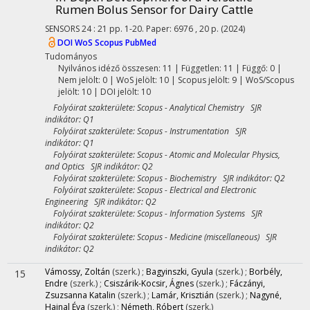
Rumen Bolus Sensor for Dairy Cattle
SENSORS
24
:
21
pp. 1-20. Paper: 6976 , 20 p.
(2024)
DOI
WoS
Scopus
PubMed
Tudományos
Nyilvános idéző összesen: 11
| Független: 11 | Függő: 0 |
Nem jelölt: 0 | WoS jelölt: 10 | Scopus jelölt: 9 | WoS/Scopus
jelölt: 10 | DOI jelölt: 10
Folyóirat szakterülete: Scopus - Analytical Chemistry SJR
indikátor: Q1
Folyóirat szakterülete: Scopus - Instrumentation SJR
indikátor: Q1
Folyóirat szakterülete: Scopus - Atomic and Molecular Physics,
and Optics SJR indikátor: Q2
Folyóirat szakterülete: Scopus - Biochemistry SJR indikátor: Q2
Folyóirat szakterülete: Scopus - Electrical and Electronic
Engineering SJR indikátor: Q2
Folyóirat szakterülete: Scopus - Information Systems SJR
indikátor: Q2
Folyóirat szakterülete: Scopus - Medicine (miscellaneous) SJR
indikátor: Q2
Vámossy, Zoltán
(szerk.)
;
Bagyinszki, Gyula
(szerk.)
;
Borbély,
15
Endre
(szerk.)
;
Csiszárik-Kocsir, Ágnes
(szerk.)
;
Fáczányi,
Zsuzsanna Katalin
(szerk.)
;
Lamár, Krisztián
(szerk.)
;
Nagyné,
Hajnal Éva
(szerk.)
;
Németh, Róbert
(szerk.)