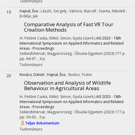
Tudományos
Hajnal, Éva
;
László, Gergely
;
Vámosi, Marcell
;
Szarka, Nikolett
;
19
Erdélyi, Ján
Comparative Analysis of Fast VR Tour
Creation Methods
In: Petőné Csuka, Ildikó; Simon, Gyula (szerk.)
AIS 2023 - 18th
International Symposium on Applied Informatics and Related
Areas - Proceedings
Székesfehérvár, Magyarország :
Óbudai Egyetem
(2023)
177 p.
pp. 64-67. , 4 p.
Tudományos
Kovács, Dániel
;
Hajnal, Éva
;
Stoilov, Todor
20
Observation and Analysis of Wildlife
Behaviour in Agricultural Areas
In: Petőné Csuka, Ildikó; Simon, Gyula (szerk.)
AIS 2023 - 18th
International Symposium on Applied Informatics and Related
Areas - Proceedings
Székesfehérvár, Magyarország :
Óbudai Egyetem
(2023)
177 p.
pp. 59-63. , 5 p.
Teljes dokumentum
Tudományos