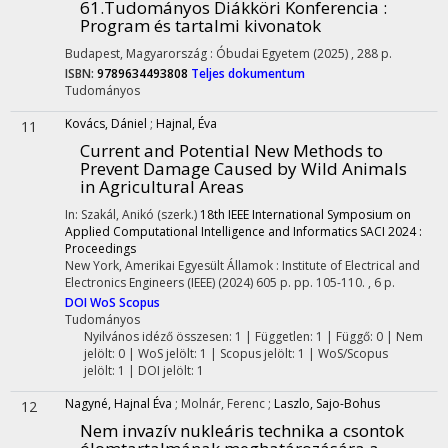
61.Tudományos Diákköri Konferencia :
Program és tartalmi kivonatok
Budapest, Magyarország :
Óbudai Egyetem
(2025)
,
288 p.
ISBN:
9789634493808
Teljes dokumentum
Tudományos
Kovács, Dániel
;
Hajnal, Éva
11
Current and Potential New Methods to
Prevent Damage Caused by Wild Animals
in Agricultural Areas
In: Szakál, Anikó (szerk.)
18th IEEE International Symposium on
Applied Computational Intelligence and Informatics SACI 2024 :
Proceedings
New York, Amerikai Egyesült Államok :
Institute of Electrical and
Electronics Engineers (IEEE)
(2024)
605 p.
pp. 105-110. , 6 p.
DOI
WoS
Scopus
Tudományos
Nyilvános idéző összesen: 1
| Független: 1 | Függő: 0 | Nem
jelölt: 0 | WoS jelölt: 1 | Scopus jelölt: 1 | WoS/Scopus
jelölt: 1 | DOI jelölt: 1
Nagyné, Hajnal Éva
;
Molnár, Ferenc
;
Laszlo, Sajo-Bohus
12
Nem invazív nukleáris technika a csontok