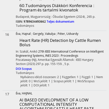
60.Tudományos Diákköri Konferencia :
Program és tartalmi kivonatok
Budapest, Magyarország :
Óbudai Egyetem
(2024)
,
265 p.
ISBN:
9789634493662
Teljes dokumentum
Tudományos
Éva, Hajnal
;
Gergely, Vakulya
;
Péter, Udvardy
16
Heart Rate (HR) Detection by Cattle Rumen
Bolus
In: Szakál, Anikó
27th IEEE International Conference on Intelligent
Engineering Systems, INES 2023 : Proceedings
Piscataway (NJ), Amerikai Egyesült Államok :
IEEE Hungary
Section
(2023)
297 p.
pp. 155-159. , 5 p.
DOI
Scopus
Tudományos
Nyilvános idéző összesen: 2
| Független: 1 | Függő: 1 | Nem
jelölt: 0 | WoS jelölt: 1 | Scopus jelölt: 1 | WoS/Scopus
jelölt: 1 | DOI jelölt: 1
Éva, HAJNAL
17
AI BASED DEVELOPMENT OF A LOW
COMPUTATIONAL INTENSITY
ALGORITHM FOR CATTLE HEART RATE