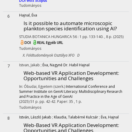
DOI
WoS
Scopus
Tudományos
Hajnal, Éva
6
Is it possible to automate microscopic
plankton species identification using AI?
STUDIA BOTANICA HUNGARICA
56
:
1
pp. 133-140. , 8 p.
(2025)
DOI
REAL
Egyéb URL
Tudományos
X. Földtudományok Osztálya XFO D
Istvan, Jakab
;
Éva, Nagyné Dr. Habil Hajnal
7
Web-based VR Application Development:
Opportunities and Challenges
In: Óbudai, Egyetem (szerk.)
International Conference and
Summer Institute on GenAI Literacy: Multidisciplinary Research
and Practice in the Age of GenAI
(2025)
51 p.
pp. 42-42. Paper: 35 , 1 p.
Tudományos
István, László Jakab
;
Klaudia, Talabérné Kulcsár
;
Éva, Hajnal
8
Web-Based VR Application Development:
Opportunities and Challenges