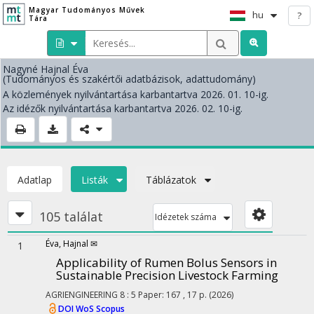
Magyar Tudományos Művek
hu
?
Tára
Nagyné Hajnal Éva
(Tudományos és szakértői adatbázisok, adattudomány)
A közlemények nyilvántartása karbantartva 2026. 01. 10-ig.
Az idézők nyilvántartása karbantartva 2026. 02. 10-ig.
Adatlap
Listák
Táblázatok
105 találat
Idézetek száma
Éva, Hajnal ✉
1
Applicability of Rumen Bolus Sensors in
Sustainable Precision Livestock Farming
AGRIENGINEERING
8
:
5
Paper: 167 , 17 p.
(2026)
DOI
WoS
Scopus