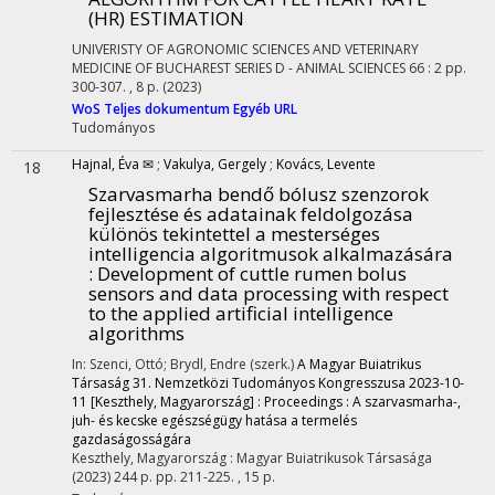
(HR) ESTIMATION
UNIVERISTY OF AGRONOMIC SCIENCES AND VETERINARY
MEDICINE OF BUCHAREST SERIES D - ANIMAL SCIENCES
66
:
2
pp.
300-307. , 8 p.
(2023)
WoS
Teljes dokumentum
Egyéb URL
Tudományos
Hajnal, Éva ✉
;
Vakulya, Gergely
;
Kovács, Levente
18
Szarvasmarha bendő bólusz szenzorok
fejlesztése és adatainak feldolgozása
különös tekintettel a mesterséges
intelligencia algoritmusok alkalmazására
: Development of cuttle rumen bolus
sensors and data processing with respect
to the applied artificial intelligence
algorithms
In: Szenci, Ottó; Brydl, Endre (szerk.)
A Magyar Buiatrikus
Társaság 31. Nemzetközi Tudományos Kongresszusa 2023-10-
11 [Keszthely, Magyarország] : Proceedings : A szarvasmarha-,
juh- és kecske egészségügy hatása a termelés
gazdaságosságára
Keszthely, Magyarország :
Magyar Buiatrikusok Társasága
(2023)
244 p.
pp. 211-225. , 15 p.