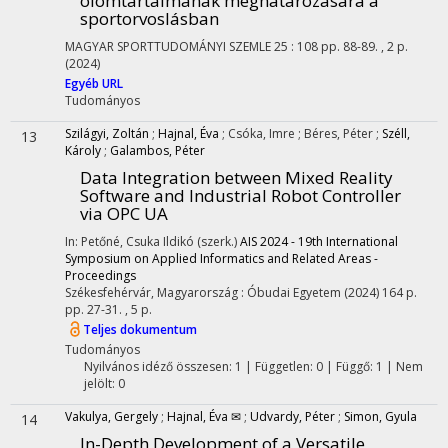
ólomtartalmának meghatározására a
sportorvoslásban
MAGYAR SPORTTUDOMÁNYI SZEMLE
25
:
108
pp. 88-89. , 2 p.
(2024)
Egyéb URL
Tudományos
Szilágyi, Zoltán
;
Hajnal, Éva
;
Csóka, Imre
;
Béres, Péter
;
Széll,
13
Károly
;
Galambos, Péter
Data Integration between Mixed Reality
Software and Industrial Robot Controller
via OPC UA
In: Petőné, Csuka Ildikó (szerk.)
AIS 2024 - 19th International
Symposium on Applied Informatics and Related Areas -
Proceedings
Székesfehérvár, Magyarország :
Óbudai Egyetem
(2024)
164 p.
pp. 27-31. , 5 p.
Teljes dokumentum
Tudományos
Nyilvános idéző összesen: 1
| Független: 0 | Függő: 1 | Nem
jelölt: 0
Vakulya, Gergely
;
Hajnal, Éva ✉
;
Udvardy, Péter
;
Simon, Gyula
14
In-Depth Development of a Versatile