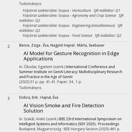
Tudományos
Folyóirat szakterülete: Scopus - Horticulture SJR indikátor: Q1
Folyóirat szakterülete: Scopus - Agronomy and Crop Science SJR
indikátor: Q2
Folyóirat szakterülete: Scopus - Engineering (miscellaneous) SJR
indikátor: Q2
Folyóirat szakterülete: Scopus - Food Science SJR indikátor: Q2
Bence, Zsiga
;
Éva, Nagyné Hajnal
;
Márta, Seebauer
2
AI Model for Gesture Recognition in Edge
Applications
In: Óbudai, Egyetem (szerk.)
International Conference and
Summer Institute on GenAI Literacy: Multidisciplinary Research
and Practice in the Age of GenAI
(2025)
51 p.
pp. 41-41. Paper: 34 , 1 p.
Tudományos
Dobra, Erik
;
Hajnal, Éva
3
AI Vision Smoke and Fire Detection
Solution
In: Szakál, Anikó (szerk.)
IEEE 23rd International Symposium on
Intelligent Systems and Informatics (SISY 2025) : Proceedings
Budapest, Magyarország :
IEEE Hungary Section
(2025)
461 p.