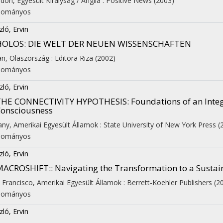
don, Egyesült Királyság / Anglia :
Positive News
(2003)
dományos
zló, Ervin
HOLOS: DIE WELT DER NEUEN WISSENSCHAFTEN
an, Olaszország :
Editora Riza
(2002)
dományos
zló, Ervin
THE CONNECTIVITY HYPOTHESIS
: Foundations of an Inte
onsciousness
any, Amerikai Egyesült Államok :
State University of New York Press
(
dományos
zló, Ervin
MACROSHIFT:
: Navigating the Transformation to a Susta
 Francisco, Amerikai Egyesült Államok :
Berrett-Koehler Publishers
(2
dományos
zló, Ervin