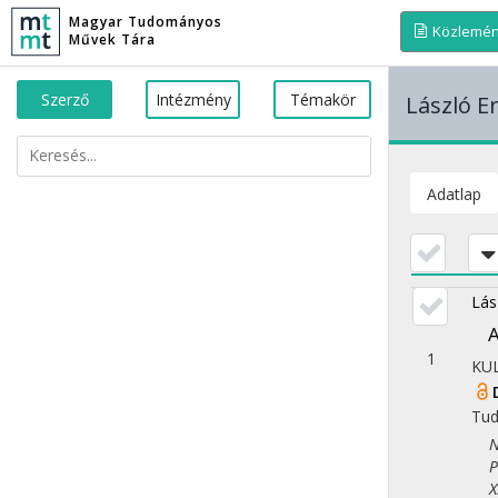
Magyar Tudományos
Közlemé
Művek Tára
Szerző
Intézmény
Témakör
László E
Adatlap
Lás
A
1
KU
Tu
Nép
Ped
X. 