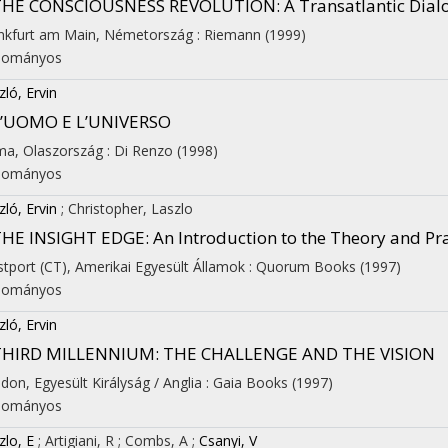
THE CONSCIOUSNESS REVOLUTION
: A Transatlantic Dia
nkfurt am Main, Németország :
Riemann
(1999)
dományos
zló, Ervin
L’UOMO E L’UNIVERSO
a, Olaszország :
Di Renzo
(1998)
dományos
zló, Ervin
;
Christopher, Laszlo
THE INSIGHT EDGE
: An Introduction to the Theory and P
tport (CT), Amerikai Egyesült Államok :
Quorum Books
(1997)
dományos
zló, Ervin
THIRD MILLENNIUM: THE CHALLENGE AND THE VISION
don, Egyesült Királyság / Anglia :
Gaia Books
(1997)
dományos
zlo, E
;
Artigiani, R
;
Combs, A
;
Csanyi, V