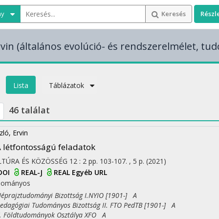
ny
Keresés
Részl
rvin
(általános evolúció- és rendszerelmélet, tud
Lista
Táblázatok
46 találat
zló, Ervin
 létfontosságú feladatok
LTÚRA ÉS KÖZÖSSÉG
12
:
2
pp. 103-107. , 5 p.
(2021)
DOI
REAL-J
REAL
Egyéb URL
dományos
rajztudományi Bizottság I.NYIO [1901-] A
agógiai Tudományos Bizottság II. FTO PedTB [1901-] A
Földtudományok Osztálya XFO A