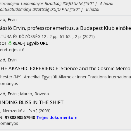
ciológiai Tudományos Bizottság IXGJO SZTB [1901-] A hazai
itikatudományi Bizottság IXGJO PTB [1901-] B hazai
zló, Ervin
ászló Ervin, professzor emeritus, a Budapest Klub elnöke
LTÚRA ÉS KÖZÖSSÉG
12
:
2
pp. 61-62. , 2 p.
(2021)
DOI
REAL-J
Egyéb URL
eretterjesztő
zló, Ervin
THE AKASHIC EXPERIENCE
: Science and the Cosmic Memor
hester (NY), Amerikai Egyesült Államok :
Inner Traditions Internationa
dományos
zló, Ervin
;
Marco, Roveda
INDING BLISS IN THE SHIFT
l.], Nemzetközi :
[s.n.]
(2009)
N:
9788890567940
Teljes dokumentum
dományos