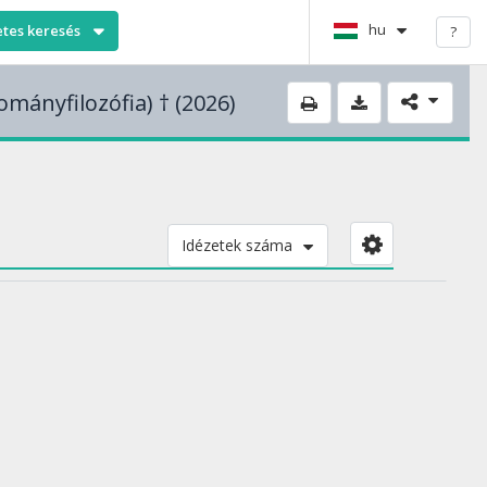
hu
etes keresés
?
ományfilozófia)
† (2026)
Idézetek száma