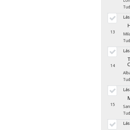
Lon
Tu
Lás
13
Mil
Tu
Lás
C
14
Alb
Tu
Lás
15
San
Tu
Lás