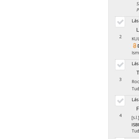
Szo
Pol
Lás
L
2
KU
Ism
Lás
3
Roc
Tu
Lás
F
4
[s.
ISB
Tu