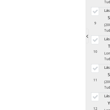
Tu
Lás
9
(20
Tu
Lás
Toggle
navigati
10
Lon
Tu
Lás
11
(20
Tu
Lás
12