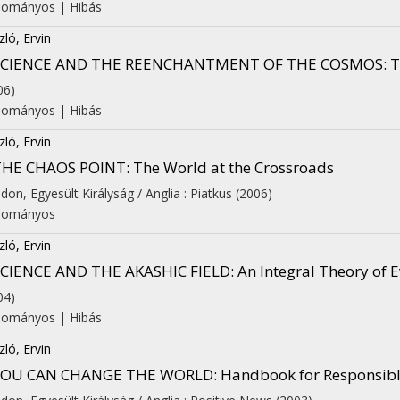
dományos
|
Hibás
zló, Ervin
SCIENCE AND THE REENCHANTMENT OF THE COSMOS
: 
06)
dományos
|
Hibás
zló, Ervin
THE CHAOS POINT
: The World at the Crossroads
on
don, Egyesült Királyság / Anglia :
Piatkus
(2006)
dományos
zló, Ervin
SCIENCE AND THE AKASHIC FIELD
: An Integral Theory of 
04)
dományos
|
Hibás
zló, Ervin
YOU CAN CHANGE THE WORLD
: Handbook for Responsibl