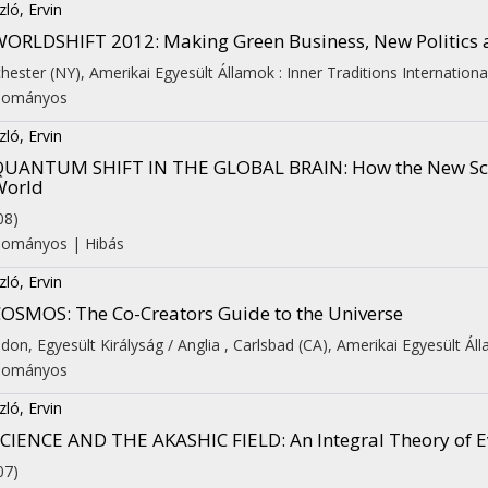
zló, Ervin
WORLDSHIFT 2012
: Making Green Business, New Politic
hester (NY), Amerikai Egyesült Államok :
Inner Traditions Internationa
dományos
zló, Ervin
QUANTUM SHIFT IN THE GLOBAL BRAIN
: How the New Sc
World
08)
dományos
|
Hibás
zló, Ervin
COSMOS
: The Co-Creators Guide to the Universe
don, Egyesült Királyság / Anglia ,
Carlsbad (CA), Amerikai Egyesült Ál
dományos
zló, Ervin
SCIENCE AND THE AKASHIC FIELD
: An Integral Theory of 
07)