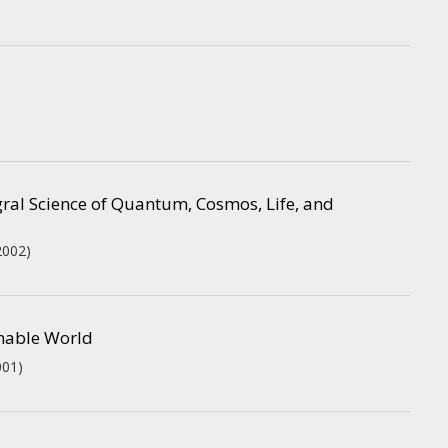
gral Science of Quantum, Cosmos, Life, and
2002)
inable World
001)