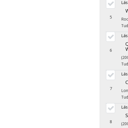
Lás
5
Roc
Tu
Lás
6
(20
Tu
Lás
7
Lon
Tu
Lás
8
(20