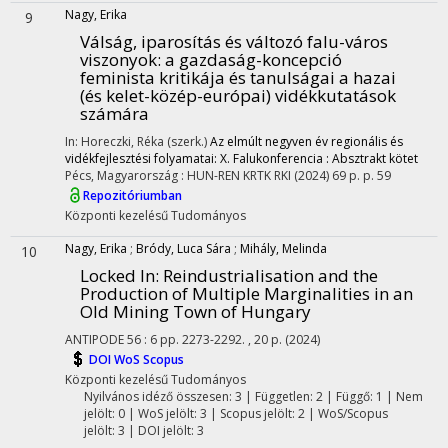
Nagy, Erika
9
Válság, iparosítás és változó falu-város
viszonyok: a gazdaság-koncepció
feminista kritikája és tanulságai a hazai
(és kelet-közép-európai) vidékkutatások
számára
In: Horeczki, Réka (szerk.)
Az elmúlt negyven év regionális és
vidékfejlesztési folyamatai: X. Falukonferencia : Absztrakt kötet
Pécs, Magyarország :
HUN-REN KRTK RKI
(2024)
69 p.
p. 59
Repozitóriumban
Központi kezelésű
Tudományos
Nagy, Erika
;
Bródy, Luca Sára
;
Mihály, Melinda
10
Locked In: Reindustrialisation and the
Production of Multiple Marginalities in an
Old Mining Town of Hungary
ANTIPODE
56
:
6
pp. 2273-2292. , 20 p.
(2024)
DOI
WoS
Scopus
Központi kezelésű
Tudományos
Nyilvános idéző összesen: 3
| Független: 2 | Függő: 1 | Nem
jelölt: 0 | WoS jelölt: 3 | Scopus jelölt: 2 | WoS/Scopus
jelölt: 3 | DOI jelölt: 3