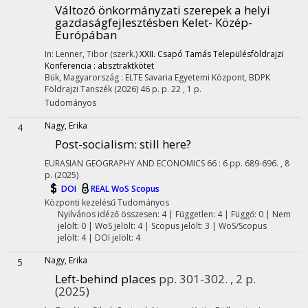
Változó önkormányzati szerepek a helyi
gazdaságfejlesztésben Kelet- Közép-
Európában
In: Lenner, Tibor (szerk.)
XXII. Csapó Tamás Településföldrajzi
Konferencia : absztraktkötet
Bük, Magyarország :
ELTE Savaria Egyetemi Központ, BDPK
Földrajzi Tanszék
(2026)
46 p.
p. 22 , 1 p.
Tudományos
Nagy, Erika
4
Post-socialism: still here?
EURASIAN GEOGRAPHY AND ECONOMICS
66
:
6
pp. 689-696. , 8
p.
(2025)
DOI
REAL
WoS
Scopus
Központi kezelésű
Tudományos
Nyilvános idéző összesen: 4
| Független: 4 | Függő: 0 | Nem
jelölt: 0 | WoS jelölt: 4 | Scopus jelölt: 3 | WoS/Scopus
jelölt: 4 | DOI jelölt: 4
Nagy, Erika
5
Left-behind places
pp. 301-302. , 2 p.
(2025)