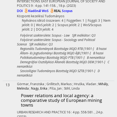
INTERSECTIONS: EAST EUROPEAN JOURNAL OF SOCIETY AND
POLITICS
9
:
4
pp. 141-158. , 18 p.
(2023)
DOI
Kiadónál
WoS
REAL
Scopus
Központi kezelésű
Tudományos
Nyilvános idéző összesen: 4
| Független: 1 | Függő: 3 | Nem
jelölt: 0 | WoS jelölt: 2 | Scopus jelölt: 2 | WoS/Scopus
jelölt: 2 | DOI jelölt: 4
Folyóirat szakterülete: Scopus - Law SJR indikátor: Q3
Folyóirat szakterülete: Scopus - Sociology and Political
Science SJR indikátor: Q3
Regionális Tudományok Bizottsága IXGJO RTB [1901-] B hazai
Állam- és Jogtudományi Bizottság IXGJO ÁJB [1901-] B hazai
Politikatudományi Bizottság IXGJO PTB [1901-] B nemzetközi
Demográfiai Osztályközi Állandó Bizottság IXGJO DEM [1901-] C
nemzetközi
Szociológiai Tudományos Bizottság IXGJO SZTB [1901-] D
nemzetközi
Görmar, Franziska
;
Grillitsch, Markus
;
Hruška, Vladan
;
Mihály,
13
Melinda
;
Nagy, Erika
;
Píša, Jan
;
Stihl, Linda
Power relations and local agency: a
comparative study of European mining
towns
URBAN RESEARCH AND PRACTICE
16
:
4
pp. 558-581. , 24 p.
(2023)