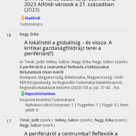
2023 Alföldi városok a 21. században
(2023)
Kiadónál
Tudományos
Nagy, Erika
16
A lokálistól a globálisig – és vissza. A
kritikai gazdaságföldrajz terei a
periférián(?)
In: Timár, Judit; Velkey, Gábor; Nagy, Erika; Nagy, Gábor (szerk.)
A perifériáról a centrumba? Reflexiók a békéscsabai
térkutatások ötven évéről
Budapest, Magyarország,
Békéscsaba, Magyarország :
HUN-
REN Közgazdaság- és Regionális Tudományi Kutatóközpont,
Regionális Kutatások Intézete
(2023)
105 p.
pp. 37-42. , 6 p.
Repozitóriumban
Központi kezelésű
Tudományos
Nyilvános idéző összesen: 1
| Független: 1 | Függő: 0 | Nem
jelölt: 0
Timár, Judit
(szerk.)
;
Velkey, Gábor
(szerk.)
;
Nagy, Erika
(szerk.)
;
17
Nagy, Gábor
(szerk.)
A perifériáról a centrumba? Reflexiók a