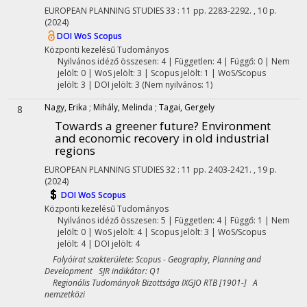
EUROPEAN PLANNING STUDIES
33
:
11
pp. 2283-2292. , 10 p.
(2024)
DOI
WoS
Scopus
Központi kezelésű
Tudományos
Nyilvános idéző összesen: 4
| Független: 4 | Függő: 0 | Nem
jelölt: 0 | WoS jelölt: 3 | Scopus jelölt: 1 | WoS/Scopus
jelölt: 3 | DOI jelölt: 3 (Nem nyilvános: 1)
Nagy, Erika
;
Mihály, Melinda
;
Tagai, Gergely
8
Towards a greener future? Environment
and economic recovery in old industrial
regions
EUROPEAN PLANNING STUDIES
32
:
11
pp. 2403-2421. , 19 p.
(2024)
DOI
WoS
Scopus
Központi kezelésű
Tudományos
Nyilvános idéző összesen: 5
| Független: 4 | Függő: 1 | Nem
jelölt: 0 | WoS jelölt: 4 | Scopus jelölt: 3 | WoS/Scopus
jelölt: 4 | DOI jelölt: 4
Folyóirat szakterülete: Scopus - Geography, Planning and
Development SJR indikátor: Q1
Regionális Tudományok Bizottsága IXGJO RTB [1901-] A
nemzetközi