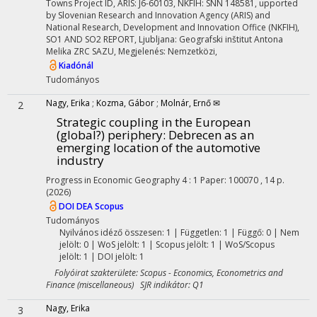
Towns Project ID, ARIS: J6-60103, NKFIH: SNN 148581
,
upported
by Slovenian Research and Innovation Agency (ARIS) and
National Research, Development and Innovation Office (NKFIH)
,
SO1 AND SO2 REPORT
,
Ljubljana: Geografski inštitut Antona
Melika ZRC SAZU
,
Megjelenés: Nemzetközi,
Kiadónál
Tudományos
Nagy, Erika
;
Kozma, Gábor
;
Molnár, Ernő ✉
2
Strategic coupling in the European
(global?) periphery: Debrecen as an
emerging location of the automotive
industry
Progress in Economic Geography
4
:
1
Paper: 100070 , 14 p.
(2026)
DOI
DEA
Scopus
Tudományos
Nyilvános idéző összesen: 1
| Független: 1 | Függő: 0 | Nem
jelölt: 0 | WoS jelölt: 1 | Scopus jelölt: 1 | WoS/Scopus
jelölt: 1 | DOI jelölt: 1
Folyóirat szakterülete: Scopus - Economics, Econometrics and
Finance (miscellaneous) SJR indikátor: Q1
Nagy, Erika
3