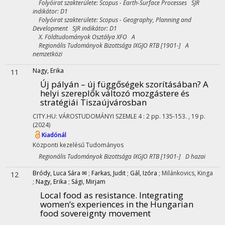
Folyóirat szakterülete: Scopus - Earth-Surface Processes SJR
indikátor: D1
Folyóirat szakterülete: Scopus - Geography, Planning and
Development SJR indikátor: D1
X. Földtudományok Osztálya XFO A
Regionális Tudományok Bizottsága IXGJO RTB [1901-] A
nemzetközi
Nagy, Erika
11
Új pályán – új függőségek szorításában? A
helyi szereplők változó mozgástere és
stratégiái Tiszaújvárosban
CITY.HU: VÁROSTUDOMÁNYI SZEMLE
4
:
2
pp. 135-153. , 19 p.
(2024)
Kiadónál
Központi kezelésű
Tudományos
Regionális Tudományok Bizottsága IXGJO RTB [1901-] D hazai
Bródy, Luca Sára ✉
;
Farkas, Judit
;
Gál, Izóra
;
Milánkovics, Kinga
12
;
Nagy, Erika
;
Sági, Mirjam
Local food as resistance. Integrating
women’s experiences in the Hungarian
food sovereignty movement