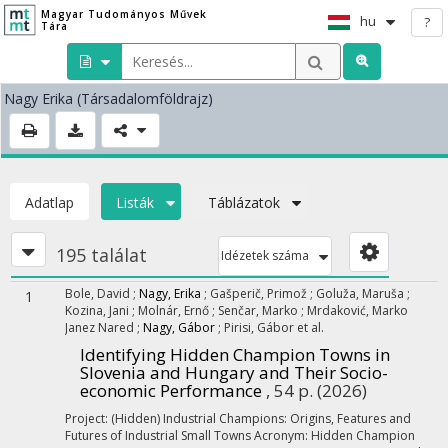
Magyar Tudományos Művek
hu
?
Tára
Nagy Erika
(Társadalomföldrajz)
Adatlap
Listák
Táblázatok
195 találat
Idézetek száma
Bole, David
;
Nagy, Erika
;
Gašperič, Primož
;
Goluža, Maruša
;
1
Kozina, Jani
;
Molnár, Ernő
;
Senčar, Marko
;
Mrdaković, Marko
Janez Nared
;
Nagy, Gábor
;
Pirisi, Gábor
et al.
Identifying Hidden Champion Towns in
Slovenia and Hungary and Their Socio-
economic Performance
, 54 p.
(2026)
Project: (Hidden) Industrial Champions: Origins, Features and
Futures of Industrial Small Towns Acronym: Hidden Champion