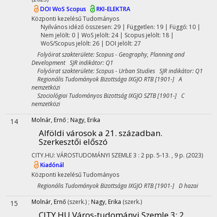
DOI
WoS
Scopus
RKI-ELEKTRA
Központi kezelésű
Tudományos
Nyilvános idéző összesen: 29
| Független: 19 | Függő: 10 |
Nem jelölt: 0 | WoS jelölt: 24 | Scopus jelölt: 18 |
WoS/Scopus jelölt: 26 | DOI jelölt: 27
Folyóirat szakterülete: Scopus - Geography, Planning and
Development SJR indikátor: Q1
Folyóirat szakterülete: Scopus - Urban Studies SJR indikátor: Q1
Regionális Tudományok Bizottsága IXGJO RTB [1901-] A
nemzetközi
Szociológiai Tudományos Bizottság IXGJO SZTB [1901-] C
nemzetközi
Molnár, Ernő
;
Nagy, Erika
14
Alföldi városok a 21. században.
Szerkesztői előszó
CITY.HU: VÁROSTUDOMÁNYI SZEMLE
3
:
2
pp. 5-13. , 9 p.
(2023)
Kiadónál
Központi kezelésű
Tudományos
Regionális Tudományok Bizottsága IXGJO RTB [1901-] D hazai
Molnár, Ernő
(szerk.)
;
Nagy, Erika
(szerk.)
15
CITY.HU Város-tudományi Szemle 3: 2