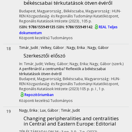
békéscsabai térkutatások ötven évéről
Budapest, Magyarország ,
Békéscsaba, Magyarország :
HUN-
REN Közgazdaság- és Regionális Tudományi Kutatóközpont,
Regionális Kutatások Intézete
(2023)
,
105 p.
ISBN:
9786155949135
ISBN:
9786155949142
REAL
Teljes
dokumentum
Központi kezelésű
Tudományos
Timár, Judit
;
Velkey, Gábor
;
Nagy, Erika
;
Nagy, Gábor
18
Szerkesztői előszó
In: Timár, Judit; Velkey, Gábor; Nagy, Erika; Nagy, Gábor (szerk.)
A perifériáról a centrumba? Reflexiók a békéscsabai
térkutatások ötven évéről
Budapest, Magyarország,
Békéscsaba, Magyarország :
HUN-
REN Közgazdaság- és Regionális Tudományi Kutatóközpont,
Regionális Kutatások Intézete
(2023)
105 p.
p. I , 1 p.
Repozitóriumban
Központi kezelésű
Tudományos
Nagy, Erika
;
Lux, Gábor
;
Timár, Judit
19
Changing peripheralities and centralities
in Central and Eastern Europe: Editorial
TÉR ÉS TÁRSADALOM
36
:
3
pp. 3-9. , 7 p.
(2022)