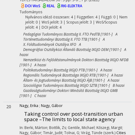
DOI
WoS
REAL
RKI-ELEKTRA
Tudományos
Nyilvános idéző összesen: 4
| Független: 4 | Függő: 0 | Nem
jelölt: 0 | WoS jelölt: 3 | Scopus jelölt: 3 | WoS/Scopus
jelölt: 4 | DOI jelölt: 4
Pedagógiai Tudományos Bizottság II. FTO PedTB [1901-] A
Történettudományi Bizottság II. FTO TTB [1901-] A
X. Földtudományok Osztálya XFO A
Demográfiai Osztályközi Állandó Bizottság IXGJO DEM [1901-] A
hazai
Nemzetközi és Fejlődéstanulmányok Doktori Bizottság IXGJO NFDB
[1901-] A hazai
Politikatudományi Bizottság IXGJO PTB [1901-] A hazai
Regionális Tudományok Bizottsága IXGJO RTB [1901-] A hazai
Állam- és Jogtudományi Bizottság IXGJO ÁJB [1901-] A hazai
Szociológiai Tudományos Bizottság IXGJO SZTB [1901-] B hazai
Gazdaságtudományi Doktori Minősítő Bizottság IXGJO GMB
[1901-] C hazai
Nagy, Erika
;
Nagy, Gábor
20
Taking control over post-transition urban
space –The limits to local state agency
In: Berki, Márton; Bottlik, Zs; Gentile, Michael; Kőszegi, Margit;
Nagy, Gábor; Timár, Judit; Tolnai, G; Virág, Tünde (szerk.)
Cities