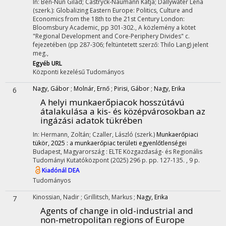
In: Ben-Nun Gilad; Castryck-Naumann Katja; Dallywater Lena
(szerk.): Globalizing Eastern Europe: Politics, Culture and
Economics from the 18th to the 21st Century London:
Bloomsbury Academic, pp 301-302.
,
A közlemény a kötet
"Regional Development and Core-Periphery Divides" c.
fejezetében (pp 287-306; feltüntetett szerző: Thilo Lang) jelent
meg.
,
Egyéb URL
Központi kezelésű
Tudományos
Nagy, Gábor
;
Molnár, Ernő
;
Pirisi, Gábor
;
Nagy, Erika
6
A helyi munkaerőpiacok hosszútávú
átalakulása a kis- és középvárosokban az
ingázási adatok tükrében
In: Hermann, Zoltán; Czaller, László (szerk.)
Munkaerőpiaci
tükör, 2025 : a munkaerőpiac területi egyenlőtlenségei
Budapest, Magyarország :
ELTE Közgazdaság- és Regionális
Tudományi Kutatóközpont
(2025)
296 p.
pp. 127-135. , 9 p.
Kiadónál
DEA
Tudományos
Kinossian, Nadir
;
Grillitsch, Markus
;
Nagy, Erika
7
Agents of change in old-industrial and
non-metropolitan regions of Europe