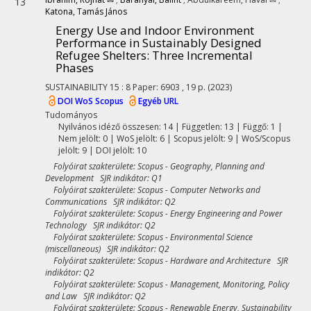
13
Katona, Tamás János
Energy Use and Indoor Environment
Performance in Sustainably Designed
Refugee Shelters: Three Incremental
Phases
SUSTAINABILITY
15
:
8
Paper: 6903 , 19 p.
(2023)
DOI
WoS
Scopus
Egyéb URL
Tudományos
Nyilvános idéző összesen: 14
| Független: 13 | Függő: 1 |
Nem jelölt: 0 | WoS jelölt: 6 | Scopus jelölt: 9 | WoS/Scopus
jelölt: 9 | DOI jelölt: 10
Folyóirat szakterülete: Scopus - Geography, Planning and
Development SJR indikátor: Q1
Folyóirat szakterülete: Scopus - Computer Networks and
Communications SJR indikátor: Q2
Folyóirat szakterülete: Scopus - Energy Engineering and Power
Technology SJR indikátor: Q2
Folyóirat szakterülete: Scopus - Environmental Science
(miscellaneous) SJR indikátor: Q2
Folyóirat szakterülete: Scopus - Hardware and Architecture SJR
indikátor: Q2
Folyóirat szakterülete: Scopus - Management, Monitoring, Policy
and Law SJR indikátor: Q2
Folyóirat szakterülete: Scopus - Renewable Energy, Sustainability