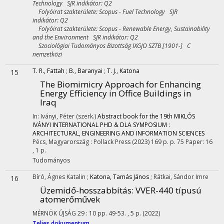
Technology SJR indikátor: Q2
Folyóirat szakterülete: Scopus - Fuel Technology SJR
indikátor: Q2
Folyóirat szakterülete: Scopus - Renewable Energy, Sustainability
and the Environment SJR indikátor: Q2
Szociológiai Tudományos Bizottság IXGJO SZTB [1901-] C
nemzetközi
T. R., Fattah
;
B., Baranyai
;
T. J., Katona
15
The Biomimicry Approach for Enhancing
Energy Efficiency in Office Buildings in
Iraq
In: Iványi, Péter (szerk.)
Abstract book for the 19th MIKLÓS
IVÁNYI INTERNATIONAL PHD & DLA SYMPOSIUM :
ARCHITECTURAL, ENGINEERING AND INFORMATION SCIENCES
Pécs, Magyarország :
Pollack Press
(2023)
169 p.
p. 75 Paper: 16
, 1 p.
Tudományos
Bíró, Ágnes Katalin
;
Katona, Tamás János
;
Rátkai, Sándor Imre
16
Üzemidő-hosszabbítás
: VVER-440 típusú
atomerőművek
MÉRNÖK ÚJSÁG
29
:
10
pp. 49-53. , 5 p.
(2022)
Teljes dokumentum