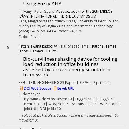
Using Fuzzy AHP
In: Iványi, Péter (szerk.)
Abstract book for the 20th MIKLÓS
IVÁNYI INTERNATIONAL PHD & DLA SYMPOSIUM
Pécs, Magyarország :
Pollack Press
,
University of Pécs Pollack
Mihály Faculty of Engineering and Information Technology
(2024)
147 p.
pp. 64-64. Paper: 24 , 1 p.
Tudományos
Fattah, Twana Rasool ✉
;
Jalal, Shazad Jamal
;
Katona, Tamás
9
János
;
Baranyai, Bálint
Bio-curvilinear shading device for cooling
load reduction in office buildings
assessed by a novel energy simulation
framework
RESULTS IN ENGINEERING
23
Paper: 102493 , 18 p.
(2024)
DOI
WoS
Scopus
Egyéb URL
Tudományos
Nyilvános idéző összesen: 10
| Független: 7 | Függő: 3 |
Nem jelölt: 0 | WoS jelölt: 7 | Scopus jelölt: 8 | WoS/Scopus
jelölt: 8 | DOI jelölt: 10
Folyóirat szakterülete: Scopus - Engineering (miscellaneous) SJR
indikátor: D1