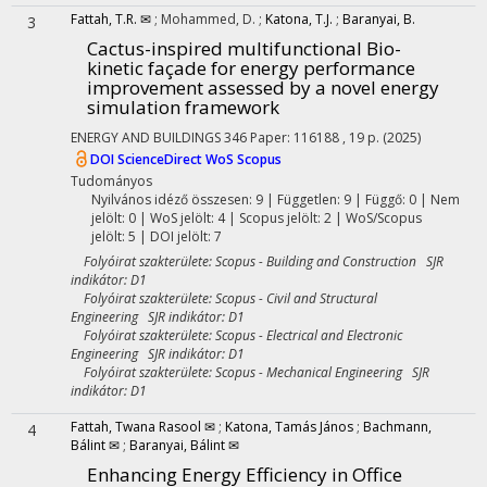
Fattah, T.R. ✉
;
Mohammed, D.
;
Katona, T.J.
;
Baranyai, B.
3
Cactus-inspired multifunctional Bio-
kinetic façade for energy performance
improvement assessed by a novel energy
simulation framework
ENERGY AND BUILDINGS
346
Paper: 116188 , 19 p.
(2025)
DOI
ScienceDirect
WoS
Scopus
Tudományos
Nyilvános idéző összesen: 9
| Független: 9 | Függő: 0 | Nem
jelölt: 0 | WoS jelölt: 4 | Scopus jelölt: 2 | WoS/Scopus
jelölt: 5 | DOI jelölt: 7
Folyóirat szakterülete: Scopus - Building and Construction SJR
indikátor: D1
Folyóirat szakterülete: Scopus - Civil and Structural
Engineering SJR indikátor: D1
Folyóirat szakterülete: Scopus - Electrical and Electronic
Engineering SJR indikátor: D1
Folyóirat szakterülete: Scopus - Mechanical Engineering SJR
indikátor: D1
Fattah, Twana Rasool ✉
;
Katona, Tamás János
;
Bachmann,
4
Bálint ✉
;
Baranyai, Bálint ✉
Enhancing Energy Efficiency in Office