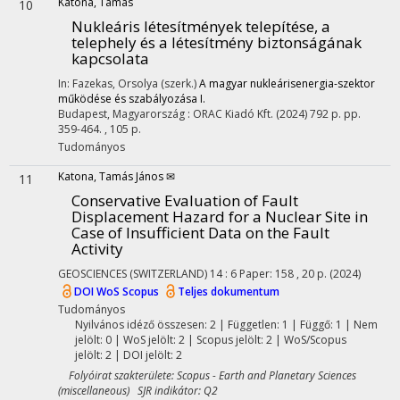
Katona, Tamás
10
Nukleáris létesítmények telepítése, a
telephely és a létesítmény biztonságának
kapcsolata
In: Fazekas, Orsolya (szerk.)
A magyar nukleárisenergia-szektor
működése és szabályozása I.
Budapest, Magyarország :
ORAC Kiadó Kft.
(2024)
792 p.
pp.
359-464. , 105 p.
Tudományos
Katona, Tamás János ✉
11
Conservative Evaluation of Fault
Displacement Hazard for a Nuclear Site in
Case of Insufficient Data on the Fault
Activity
GEOSCIENCES (SWITZERLAND)
14
:
6
Paper: 158 , 20 p.
(2024)
DOI
WoS
Scopus
Teljes dokumentum
Tudományos
Nyilvános idéző összesen: 2
| Független: 1 | Függő: 1 | Nem
jelölt: 0 | WoS jelölt: 2 | Scopus jelölt: 2 | WoS/Scopus
jelölt: 2 | DOI jelölt: 2
Folyóirat szakterülete: Scopus - Earth and Planetary Sciences
(miscellaneous) SJR indikátor: Q2