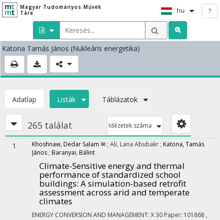
Magyar Tudományos Művek
hu
?
Tára
Katona Tamás János
(Nukleáris energetika)
Adatlap
Listák
Táblázatok
265 találat
Idézetek száma
Khoshnaw, Dedar Salam ✉
;
Ali, Lana Abubakr
;
Katona, Tamás
1
János
;
Baranyai, Bálint
Climate-Sensitive energy and thermal
performance of standardized school
buildings: A simulation-based retrofit
assessment across arid and temperate
climates
ENERGY CONVERSION AND MANAGEMENT: X
30
Paper: 101868 ,