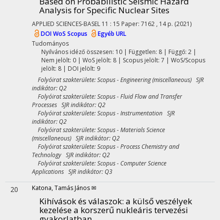
Based on Probabilistic Seismic Hazard
Analysis for Specific Nuclear Sites
APPLIED SCIENCES-BASEL
11
:
15
Paper: 7162 , 14 p.
(2021)
DOI
WoS
Scopus
Egyéb URL
Tudományos
Nyilvános idéző összesen: 10
| Független: 8 | Függő: 2 |
Nem jelölt: 0 | WoS jelölt: 8 | Scopus jelölt: 7 | WoS/Scopus
jelölt: 8 | DOI jelölt: 9
Folyóirat szakterülete: Scopus - Engineering (miscellaneous) SJR
indikátor: Q2
Folyóirat szakterülete: Scopus - Fluid Flow and Transfer
Processes SJR indikátor: Q2
Folyóirat szakterülete: Scopus - Instrumentation SJR
indikátor: Q2
Folyóirat szakterülete: Scopus - Materials Science
(miscellaneous) SJR indikátor: Q2
Folyóirat szakterülete: Scopus - Process Chemistry and
Technology SJR indikátor: Q2
Folyóirat szakterülete: Scopus - Computer Science
Applications SJR indikátor: Q3
Katona, Tamás János ✉
20
Kihívások és válaszok: a külső veszélyek
kezelése a korszerű nukleáris tervezési
gyakorlatban