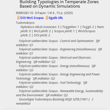
Building Typologies in Temperate Zones
Based on Dynamic Simulations
ENERGIES
18
:
6
Paper: 1414 , 15 p.
(2025)
DOI
WoS
Scopus
Egyéb URL
Tudományos
Nyilvános idéző összesen: 3
| Független: 1 | Függő: 2 | Nem
jelölt: 0 | WoS jelölt: 2 | Scopus jelölt: 1 | WoS/Scopus
jelölt: 2 | DOI jelölt: 2
Folyóirat szakterülete: Scopus - Control and Optimization SJR
indikátor: Q1
Folyóirat szakterülete: Scopus - Engineering (miscellaneous) SJR
indikátor: Q1
Folyóirat szakterülete: Scopus - Electrical and Electronic
Engineering SJR indikátor: Q2
Folyóirat szakterülete: Scopus - Energy (miscellaneous) SJR
indikátor: Q2
Folyóirat szakterülete: Scopus - Energy Engineering and Power
Technology SJR indikátor: Q2
Folyóirat szakterülete: Scopus - Fuel Technology SJR
indikátor: Q2
Folyóirat szakterülete: Scopus - Renewable Energy, Sustainability
and the Environment SJR indikátor: Q2
Szociológiai Tudományos Bizottság IXGJO SZTB [1901-] C
nemzetközi