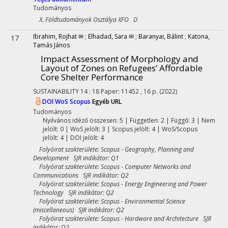
Tudományos
X. Földtudományok Osztálya XFO D
Ibrahim, Rojhat ✉
;
Elhadad, Sara ✉
;
Baranyai, Bálint
;
Katona,
17
Tamás János
Impact Assessment of Morphology and
Layout of Zones on Refugees’ Affordable
Core Shelter Performance
SUSTAINABILITY
14
:
18
Paper: 11452 , 16 p.
(2022)
DOI
WoS
Scopus
Egyéb URL
Tudományos
Nyilvános idéző összesen: 5
| Független: 2 | Függő: 3 | Nem
jelölt: 0 | WoS jelölt: 3 | Scopus jelölt: 4 | WoS/Scopus
jelölt: 4 | DOI jelölt: 4
Folyóirat szakterülete: Scopus - Geography, Planning and
Development SJR indikátor: Q1
Folyóirat szakterülete: Scopus - Computer Networks and
Communications SJR indikátor: Q2
Folyóirat szakterülete: Scopus - Energy Engineering and Power
Technology SJR indikátor: Q2
Folyóirat szakterülete: Scopus - Environmental Science
(miscellaneous) SJR indikátor: Q2
Folyóirat szakterülete: Scopus - Hardware and Architecture SJR
indikátor: Q2