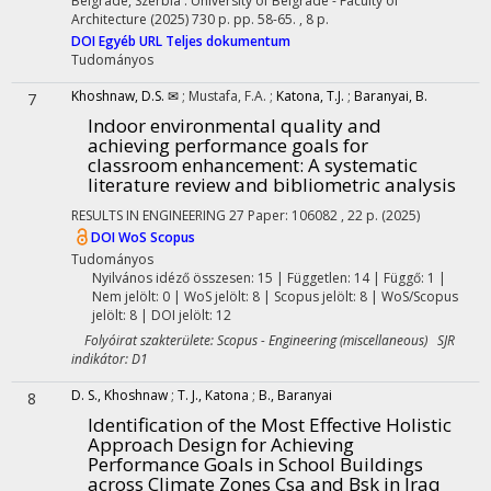
Belgrade, Szerbia :
University of Belgrade - Faculty of
Architecture
(2025)
730 p.
pp. 58-65. , 8 p.
DOI
Egyéb URL
Teljes dokumentum
Tudományos
Khoshnaw, D.S. ✉
;
Mustafa, F.A.
;
Katona, T.J.
;
Baranyai, B.
7
Indoor environmental quality and
achieving performance goals for
classroom enhancement: A systematic
literature review and bibliometric analysis
RESULTS IN ENGINEERING
27
Paper: 106082 , 22 p.
(2025)
DOI
WoS
Scopus
Tudományos
Nyilvános idéző összesen: 15
| Független: 14 | Függő: 1 |
Nem jelölt: 0 | WoS jelölt: 8 | Scopus jelölt: 8 | WoS/Scopus
jelölt: 8 | DOI jelölt: 12
Folyóirat szakterülete: Scopus - Engineering (miscellaneous) SJR
indikátor: D1
D. S., Khoshnaw
;
T. J., Katona
;
B., Baranyai
8
Identification of the Most Effective Holistic
Approach Design for Achieving
Performance Goals in School Buildings
across Climate Zones Csa and Bsk in Iraq