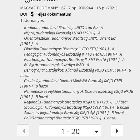
MAGYAR TUDOMÁNY
182
:
7
pp. 930-944. , 15 p.
(2021)
DOI
Teljes dokumentum
Tudományos
Irodalomtudományi Bizottság I.NYIO Irod Biz A
Néprajztudományi Bizottság I.NYIO [1901-] A
Orientalisztikai Tudományos Bizottság I.NYIO Orient Biz
[1901-] A
Filozófiai Tudományos Bizottság II. FTO FTB [1901-] A
Pedagógiai Tudományos Bizottság II. FTO PedTB [1901-] A
Pszichológiai Tudományos Bizottság II. FTO PsziTB [1901-] A
IV. Agrártudományok Osztálya IVAO A
Demográfiai Osztályközi Állandó Bizottság IXGJO DEM [1901-] B
hazai
Gazdaságtudományi Doktori Minősítő Bizottság IXGJO GMB
[1901-] B hazai
Nemzetközi és Fejlődéstanulmányok Doktori Bizottság IXGJO NFDB
[1901-] B hazai
Regionális Tudományok Bizottsága IXGJO RTB [1901-] B hazai
Szociológiai Tudományos Bizottság IXGJO SZTB [1901-] B hazai
Állam- és Jogtudományi Bizottság IXGJO ÁJB [1901-] B hazai
Politikatudományi Bizottság IXGJO PTB [1901-] C hazai
1 - 20