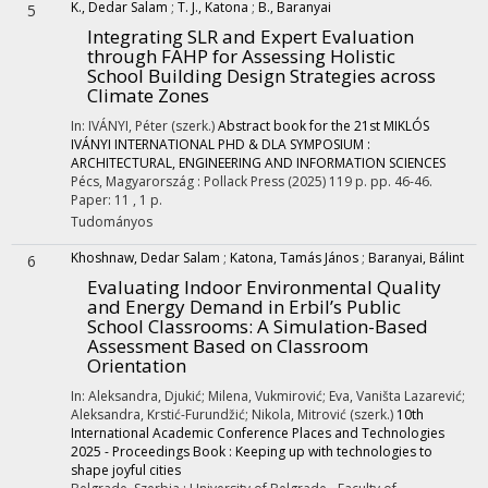
K., Dedar Salam
;
T. J., Katona
;
B., Baranyai
5
Integrating SLR and Expert Evaluation
through FAHP for Assessing Holistic
School Building Design Strategies across
Climate Zones
In: IVÁNYI, Péter (szerk.)
Abstract book for the 21st MIKLÓS
IVÁNYI INTERNATIONAL PHD & DLA SYMPOSIUM :
ARCHITECTURAL, ENGINEERING AND INFORMATION SCIENCES
Pécs, Magyarország :
Pollack Press
(2025)
119 p.
pp. 46-46.
Paper: 11 , 1 p.
Tudományos
Khoshnaw, Dedar Salam
;
Katona, Tamás János
;
Baranyai, Bálint
6
Evaluating Indoor Environmental Quality
and Energy Demand in Erbil’s Public
School Classrooms: A Simulation-Based
Assessment Based on Classroom
Orientation
In: Aleksandra, Djukić; Milena, Vukmirović; Eva, Vaništa Lazarević;
Aleksandra, Krstić-Furundžić; Nikola, Mitrović (szerk.)
10th
International Academic Conference Places and Technologies
2025 - Proceedings Book : Keeping up with technologies to
shape joyful cities