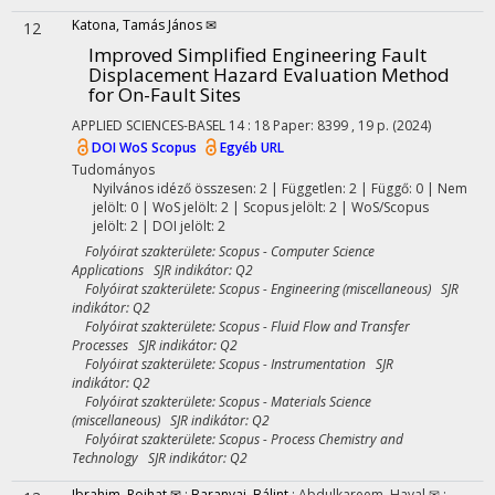
Katona, Tamás János ✉
12
Improved Simplified Engineering Fault
Displacement Hazard Evaluation Method
for On-Fault Sites
APPLIED SCIENCES-BASEL
14
:
18
Paper: 8399 , 19 p.
(2024)
DOI
WoS
Scopus
Egyéb URL
Tudományos
Nyilvános idéző összesen: 2
| Független: 2 | Függő: 0 | Nem
jelölt: 0 | WoS jelölt: 2 | Scopus jelölt: 2 | WoS/Scopus
jelölt: 2 | DOI jelölt: 2
Folyóirat szakterülete: Scopus - Computer Science
Applications SJR indikátor: Q2
Folyóirat szakterülete: Scopus - Engineering (miscellaneous) SJR
indikátor: Q2
Folyóirat szakterülete: Scopus - Fluid Flow and Transfer
Processes SJR indikátor: Q2
Folyóirat szakterülete: Scopus - Instrumentation SJR
indikátor: Q2
Folyóirat szakterülete: Scopus - Materials Science
(miscellaneous) SJR indikátor: Q2
Folyóirat szakterülete: Scopus - Process Chemistry and
Technology SJR indikátor: Q2
Ibrahim, Rojhat ✉
;
Baranyai, Bálint
;
Abdulkareem, Haval ✉
;