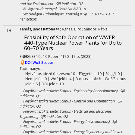
and the Environment SJR indikátor: Q2
IV. Agrártudományok Osztálya IVAO A
Szociológiai Tudományos Bizottság IXGJO SZTB [1901-] C
nemzetközi
Tamás, János Katona ✉
;
Ágnes, Biro
;
Sándor, Rátkai
14
Feasibility of Safe Operation of WWER-
440-Type Nuclear Power Plants for Up to
60–70 Years
ENERGIES
16
:
10
Paper: 4170 , 17 p.
(2023)
DOI
WoS
Scopus
Tudományos
Nyilvános idéző összesen: 10
| Független: 10 | Függő: 0 |
Nem jelölt: 0 | WoS jelölt: 4 | Scopus jelölt: 8 | WoS/Scopus
jelölt: 8 | DOI jelölt: 10
Folyóirat szakterülete: Scopus - Engineering (miscellaneous) SJR
indikátor: Q1
Folyóirat szakterülete: Scopus - Control and Optimization SJR
indikátor: Q2
Folyóirat szakterülete: Scopus - Electrical and Electronic
Engineering SJR indikátor: Q2
Folyóirat szakterülete: Scopus - Energy (miscellaneous) SJR
indikátor: Q2
Folyóirat szakterülete: Scopus - Energy Engineering and Power