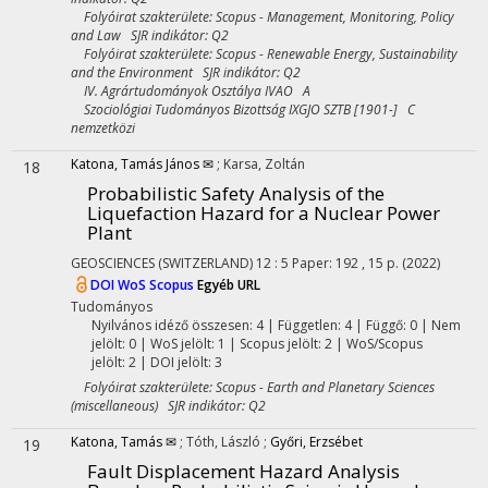
Folyóirat szakterülete: Scopus - Management, Monitoring, Policy
and Law SJR indikátor: Q2
Folyóirat szakterülete: Scopus - Renewable Energy, Sustainability
and the Environment SJR indikátor: Q2
IV. Agrártudományok Osztálya IVAO A
Szociológiai Tudományos Bizottság IXGJO SZTB [1901-] C
nemzetközi
Katona, Tamás János ✉
;
Karsa, Zoltán
18
Probabilistic Safety Analysis of the
Liquefaction Hazard for a Nuclear Power
Plant
GEOSCIENCES (SWITZERLAND)
12
:
5
Paper: 192 , 15 p.
(2022)
DOI
WoS
Scopus
Egyéb URL
Tudományos
Nyilvános idéző összesen: 4
| Független: 4 | Függő: 0 | Nem
jelölt: 0 | WoS jelölt: 1 | Scopus jelölt: 2 | WoS/Scopus
jelölt: 2 | DOI jelölt: 3
Folyóirat szakterülete: Scopus - Earth and Planetary Sciences
(miscellaneous) SJR indikátor: Q2
Katona, Tamás ✉
;
Tóth, László
;
Győri, Erzsébet
19
Fault Displacement Hazard Analysis