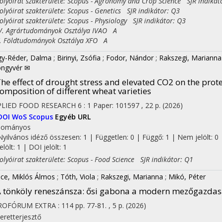
yóirat szakterülete: Scopus - Agronomy and Crop Science SJR indikát
yóirat szakterülete: Scopus - Genetics SJR indikátor: Q3
yóirat szakterülete: Scopus - Physiology SJR indikátor: Q3
 Agrártudományok Osztálya IVAO A
Földtudományok Osztálya XFO A
y-Réder, Dalma
;
Birinyi, Zsófia
;
Fodor, Nándor
;
Rakszegi, Marianna
ngyvér ✉
he effect of drought stress and elevated CO2 on the prot
omposition of different wheat varieties
PLIED FOOD RESEARCH
6
:
1
Paper: 101597 , 22 p.
(2026)
DOI
WoS
Scopus
Egyéb URL
dományos
Nyilvános idéző összesen: 1
| Független: 0 | Függő: 1 | Nem jelölt: 0 
jelölt: 1 | DOI jelölt: 1
yóirat szakterülete: Scopus - Food Science SJR indikátor: Q1
ce, Miklós Álmos
;
Tóth, Viola
;
Rakszegi, Marianna
;
Mikó, Péter
 tönköly reneszánsza
: ősi gabona a modern mezőgazda
ROFÓRUM EXTRA
:
114
pp. 77-81. , 5 p.
(2026)
eretterjesztő