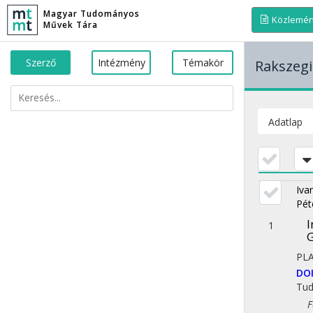
Magyar Tudományos
Közlemé
Művek Tára
Szerző
Intézmény
Témakör
Rakszeg
Adatlap
Iva
Pét
I
1
G
PL
DO
Tu
Fol