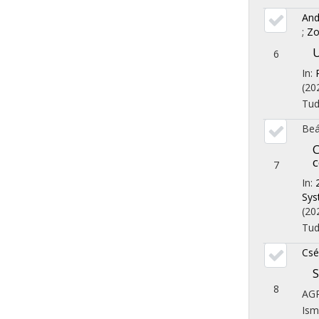
And
;
Zo
U
6
In:
(20
Tu
Beá
C
c
7
In:
Sys
(20
Tu
Csé
S
8
AG
Ism