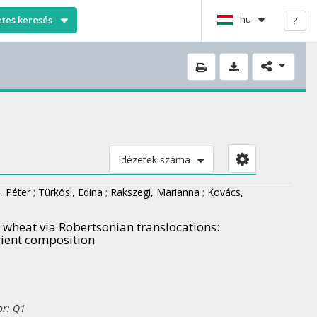
hu
etes keresés
?
Idézetek száma
, Péter
;
Türkösi, Edina
;
Rakszegi, Marianna
;
Kovács,
wheat via Robertsonian translocations:
rient composition
or: Q1