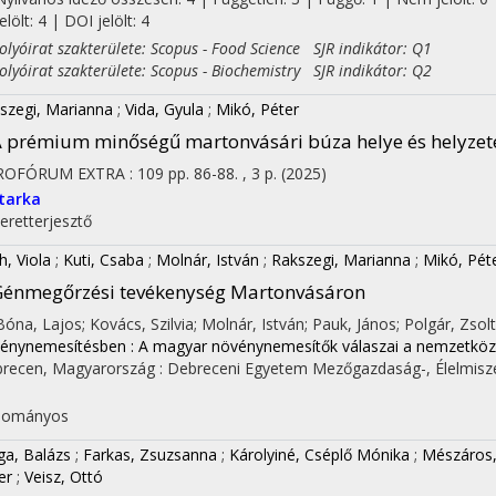
jelölt: 4 | DOI jelölt: 4
yóirat szakterülete: Scopus - Food Science SJR indikátor: Q1
yóirat szakterülete: Scopus - Biochemistry SJR indikátor: Q2
szegi, Marianna
;
Vida, Gyula
;
Mikó, Péter
 prémium minőségű martonvásári búza helye és helyzet
ROFÓRUM EXTRA
:
109
pp. 86-88. , 3 p.
(2025)
tarka
eretterjesztő
h, Viola
;
Kuti, Csaba
;
Molnár, István
;
Rakszegi, Marianna
;
Mikó, Pét
énmegőrzési tevékenység Martonvásáron
 Bóna, Lajos; Kovács, Szilvia; Molnár, István; Pauk, János; Polgár, Zsolt;
énynemesítésben : A magyar növénynemesítők válaszai a nemzetközi
recen, Magyarország :
Debreceni Egyetem Mezőgazdaság-, Élelmisz
dományos
ga, Balázs
;
Farkas, Zsuzsanna
;
Károlyiné, Cséplő Mónika
;
Mészáros,
er
;
Veisz, Ottó