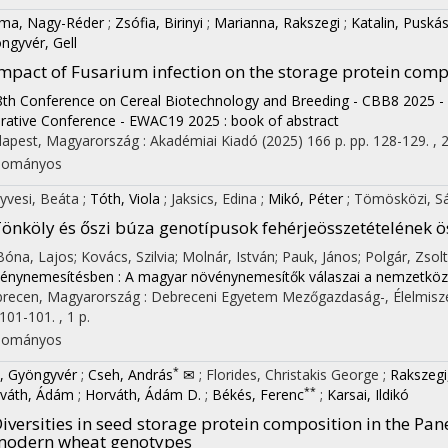
ma, Nagy-Réder
;
Zsófia, Birinyi
;
Marianna, Rakszegi
;
Katalin, Puská
ngyvér, Gell
mpact of Fusarium infection on the storage protein comp
8th Conference on Cereal Biotechnology and Breeding - CBB8 2025 -
rative Conference - EWAC19 2025 : book of abstract
apest, Magyarország :
Akadémiai Kiadó
(2025)
166 p.
pp. 128-129. , 2
dományos
yvesi, Beáta
;
Tóth, Viola
;
Jaksics, Edina
;
Mikó, Péter
;
Tömösközi, S
önköly és őszi búza genotípusok fehérjeösszetételének 
 Bóna, Lajos; Kovács, Szilvia; Molnár, István; Pauk, János; Polgár, Zsolt;
énynemesítésben : A magyar növénynemesítők válaszai a nemzetközi
recen, Magyarország :
Debreceni Egyetem Mezőgazdaság-, Élelmisz
101-101. , 1 p.
dományos
on
*
l, Gyöngyvér
;
Cseh, András
✉
;
Florides, Christakis George
;
Rakszegi
**
váth, Ádám
;
Horváth, Ádám D.
;
Békés, Ferenc
;
Karsai, Ildikó
iversities in seed storage protein composition in the Pa
modern wheat genotypes