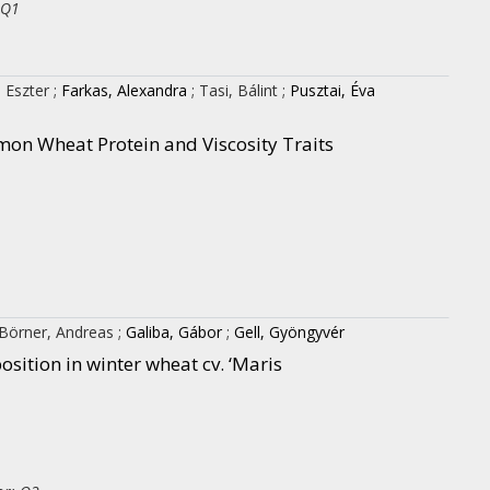
 Q1
 Eszter
;
Farkas, Alexandra
;
Tasi, Bálint
;
Pusztai, Éva
on Wheat Protein and Viscosity Traits
Börner, Andreas
;
Galiba, Gábor
;
Gell, Gyöngyvér
sition in winter wheat cv. ‘Maris