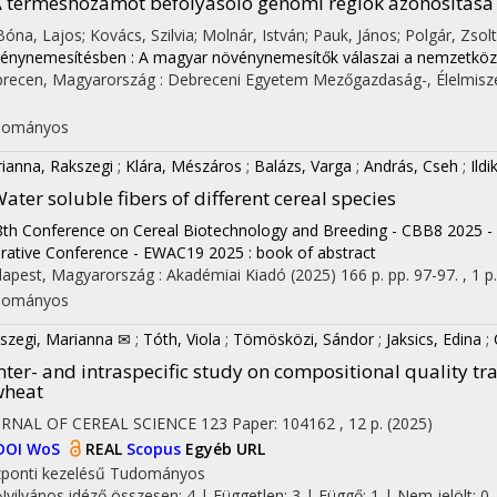
 terméshozamot befolyásoló genomi régiók azonosítása 
 Bóna, Lajos; Kovács, Szilvia; Molnár, István; Pauk, János; Polgár, Zsolt;
énynemesítésben : A magyar növénynemesítők válaszai a nemzetközi
recen, Magyarország :
Debreceni Egyetem Mezőgazdaság-, Élelmisz
dományos
ianna, Rakszegi
;
Klára, Mészáros
;
Balázs, Varga
;
András, Cseh
;
Ildi
ater soluble fibers of different cereal species
8th Conference on Cereal Biotechnology and Breeding - CBB8 2025 -
rative Conference - EWAC19 2025 : book of abstract
apest, Magyarország :
Akadémiai Kiadó
(2025)
166 p.
pp. 97-97. , 1 p.
dományos
szegi, Marianna ✉
;
Tóth, Viola
;
Tömösközi, Sándor
;
Jaksics, Edina
;
nter- and intraspecific study on compositional quality tr
wheat
URNAL OF CEREAL SCIENCE
123
Paper: 104162 , 12 p.
(2025)
DOI
WoS
REAL
Scopus
Egyéb URL
ponti kezelésű
Tudományos
Nyilvános idéző összesen: 4
| Független: 3 | Függő: 1 | Nem jelölt: 0 