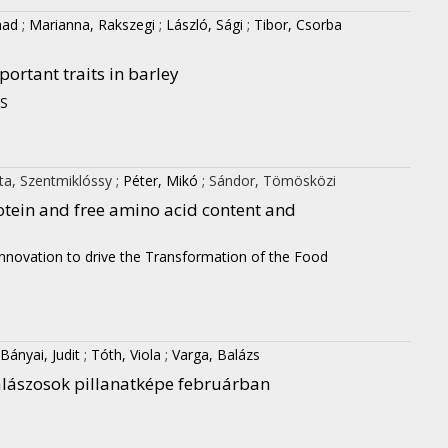
mad
;
Marianna, Rakszegi
;
László, Sági
;
Tibor, Csorba
portant traits in barley
TS
ta, Szentmiklóssy
;
Péter, Mikó
;
Sándor, Tömösközi
tein and free amino acid content and
Innovation to drive the Transformation of the Food
Bányai, Judit
;
Tóth, Viola
;
Varga, Balázs
kalászosok pillanatképe februárban