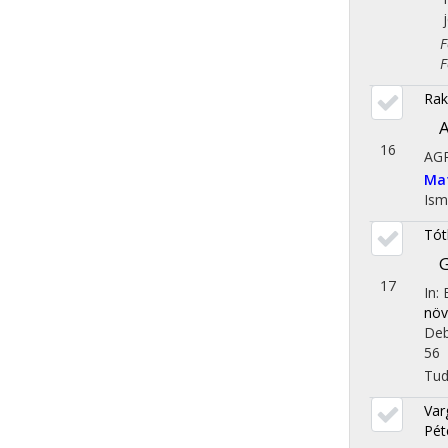
Fol
Fol
Rak
A
16
AG
Ma
Ism
Tót
G
17
In:
növ
Deb
56
Tu
Var
Pét