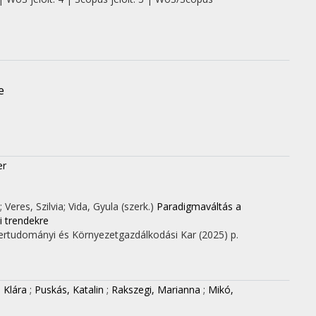
e
er
 Veres, Szilvia; Vida, Gyula (szerk.)
Paradigmaváltás a
 trendekre
ertudományi és Környezetgazdálkodási Kar
(2025)
p.
 Klára
;
Puskás, Katalin
;
Rakszegi, Marianna
;
Mikó,