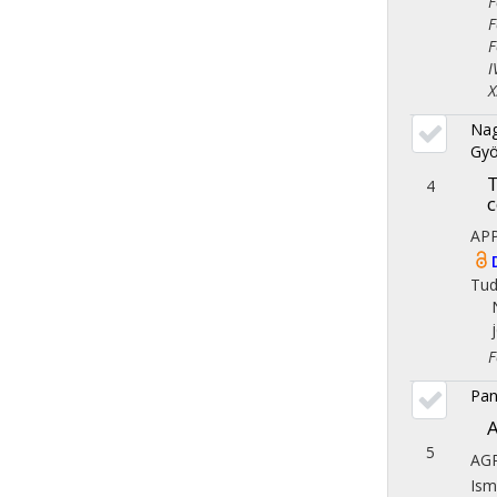
Fol
Fol
Fol
IV.
X. 
Nag
Gyö
T
4
c
AP
Tu
Fol
Pan
A
5
AG
Ism