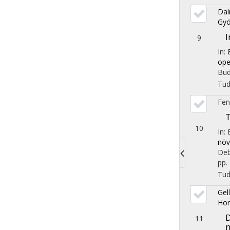
Dal
Gyö
I
9
In:
ope
Bud
Tu
Fen
T
10
In:
növ
Deb
pp. 
Toggle
Tu
navigati
Gel
Hor
D
11