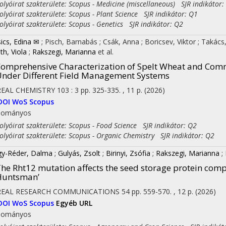
yóirat szakterülete: Scopus - Medicine (miscellaneous) SJR indikátor:
yóirat szakterülete: Scopus - Plant Science SJR indikátor: Q1
yóirat szakterülete: Scopus - Genetics SJR indikátor: Q2
sics, Edina ✉
;
Pisch, Barnabás
;
Csák, Anna
;
Boricsev, Viktor
;
Takács,
th, Viola
;
Rakszegi, Marianna
et al.
omprehensive Characterization of Spelt Wheat and Comm
nder Different Field Management Systems
REAL CHEMISTRY
103
:
3
pp. 325-335. , 11 p.
(2026)
DOI
WoS
Scopus
dományos
yóirat szakterülete: Scopus - Food Science SJR indikátor: Q2
yóirat szakterülete: Scopus - Organic Chemistry SJR indikátor: Q2
y-Réder, Dalma
;
Gulyás, Zsolt
;
Birinyi, Zsófia
;
Rakszegi, Marianna
;
he Rht12 mutation affects the seed storage protein compo
Huntsman’
REAL RESEARCH COMMUNICATIONS
54
pp. 559-570. , 12 p.
(2026)
DOI
WoS
Scopus
Egyéb URL
dományos