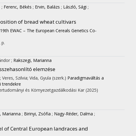
s
;
Ferenc, Békés
;
Ervin, Balázs
;
László, Sági
;
osition of bread wheat cultivars
 19th EWAC – The European Cereals Genetics Co-
 p.
ándor
;
Rakszegi, Marianna
összehasonlító elemzése
 Veres, Szilvia; Vida, Gyula (szerk.)
Paradigmaváltás a
 trendekre
ertudományi és Környezetgazdálkodási Kar
(2025)
, Marianna
;
Birinyi, Zsófia
;
Nagy-Réder, Dalma
;
nel of Central European landraces and