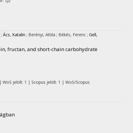
or: Q2
;
Ács, Katalin
;
Berényi, Attila
;
Békés, Ferenc
;
Gell,
ein, fructan, and short-chain carbohydrate
| WoS jelölt: 1 | Scopus jelölt: 1 | WoS/Scopus
ságban