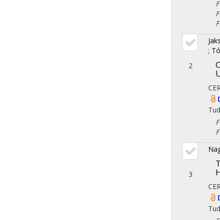
Fol
Fol
Fol
Jak
;
Tó
C
2
U
CE
Tu
Fol
Fol
Nag
T
3
CE
Tu