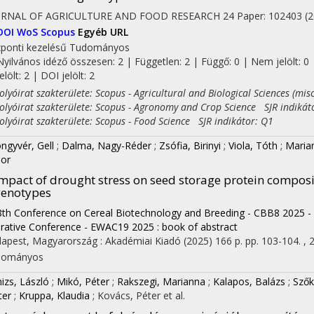
URNAL OF AGRICULTURE AND FOOD RESEARCH
24
Paper: 102403
(
DOI
WoS
Scopus
Egyéb URL
ponti kezelésű
Tudományos
Nyilvános idéző összesen: 2
| Független: 2 | Függő: 0 | Nem jelölt: 0 
jelölt: 2 | DOI jelölt: 2
yóirat szakterülete: Scopus - Agricultural and Biological Sciences (mis
yóirat szakterülete: Scopus - Agronomy and Crop Science SJR indikát
yóirat szakterülete: Scopus - Food Science SJR indikátor: Q1
ngyvér, Gell
;
Dalma, Nagy-Réder
;
Zsófia, Birinyi
;
Viola, Tóth
;
Maria
or
mpact of drought stress on seed storage protein compos
genotypes
8th Conference on Cereal Biotechnology and Breeding - CBB8 2025 -
rative Conference - EWAC19 2025 : book of abstract
apest, Magyarország :
Akadémiai Kiadó
(2025)
166 p.
pp. 103-104. , 2
dományos
nizs, László
;
Mikó, Péter
;
Rakszegi, Marianna
;
Kalapos, Balázs
;
Szők
ter
;
Kruppa, Klaudia
;
Kovács, Péter
et al.