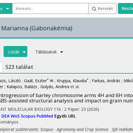
ny
Keresés
Részl
i Marianna
(Gabonakémia)
Listák
Táblázatok
523 találat
*
*
nizs, László
;
Gaál, Eszter
✉
;
Kruppa, Klaudia
;
Farkas, András
;
Mikó
er
;
Kalapos, Balázs
;
Gulyás, Andrea
et al.
ntrogression of barley chromosome arms 4H and 6H into 
BS-assisted structural analysis and impact on grain nut
ANT MOLECULAR BIOLOGY
116
:
2
Paper: 23
(2026)
I
DEA
WoS
Scopus
PubMed
Egyéb URL
dományos
yóirat szakterülete: Scopus - Agronomy and Crop Science SJR indikát