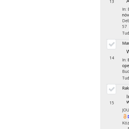
A
13
In:
növ
Deb
57
Tu
Mar
W
14
In:
ope
Bud
Tu
Rak
I
15
JO
Köz