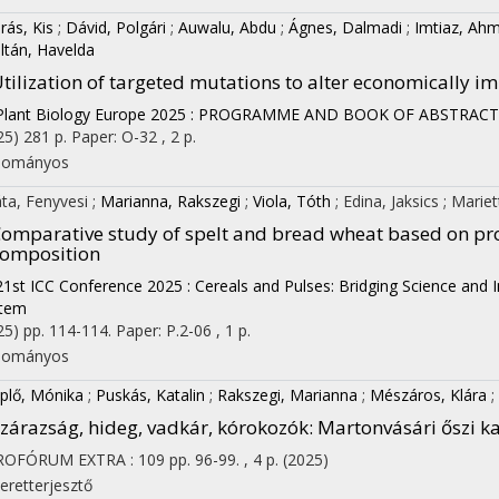
rás, Kis
;
Dávid, Polgári
;
Auwalu, Abdu
;
Ágnes, Dalmadi
;
Imtiaz, Ah
ltán, Havelda
tilization of targeted mutations to alter economically im
Plant Biology Europe 2025 : PROGRAMME AND BOOK OF ABSTRAC
25)
281 p.
Paper: O-32 , 2 p.
dományos
ta, Fenyvesi
;
Marianna, Rakszegi
;
Viola, Tóth
;
Edina, Jaksics
;
Mariet
omparative study of spelt and bread wheat based on pro
omposition
21st ICC Conference 2025 : Cereals and Pulses: Bridging Science and 
tem
25)
pp. 114-114. Paper: P.2-06 , 1 p.
dományos
plő, Mónika
;
Puskás, Katalin
;
Rakszegi, Marianna
;
Mészáros, Klára
;
zárazság, hideg, vadkár, kórokozók
: Martonvásári őszi 
ROFÓRUM EXTRA
:
109
pp. 96-99. , 4 p.
(2025)
eretterjesztő