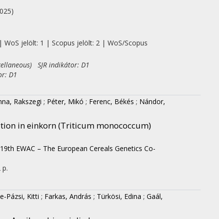
2025)
| WoS jelölt: 1 | Scopus jelölt: 2 | WoS/Scopus
cellaneous) SJR indikátor: D1
or: D1
nna, Rakszegi
;
Péter, Mikó
;
Ferenc, Békés
;
Nándor,
ition in einkorn (Triticum monococcum)
 19th EWAC – The European Cereals Genetics Co-
 p.
e-Pázsi, Kitti
;
Farkas, András
;
Türkösi, Edina
;
Gaál,