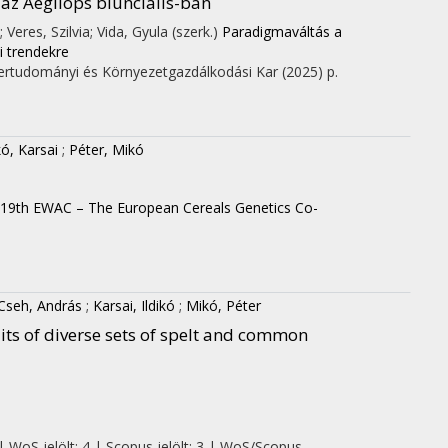
az Aegilops biuncialis-ban
 Veres, Szilvia; Vida, Gyula (szerk.)
Paradigmaváltás a
 trendekre
ertudományi és Környezetgazdálkodási Kar
(2025)
p.
kó, Karsai
;
Péter, Mikó
 19th EWAC – The European Cereals Genetics Co-
Cseh, András
;
Karsai, Ildikó
;
Mikó, Péter
aits of diverse sets of spelt and common
| WoS jelölt: 4 | Scopus jelölt: 3 | WoS/Scopus