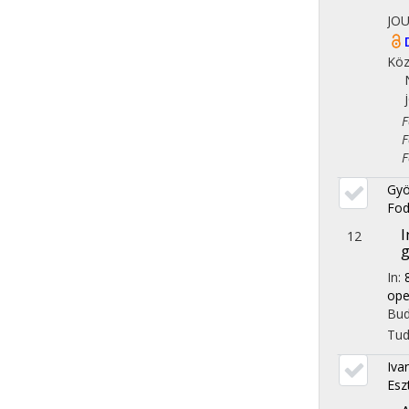
JO
Köz
Fol
Fol
Fol
Gyö
Fod
I
12
In:
ope
Bud
Tu
Iva
Esz